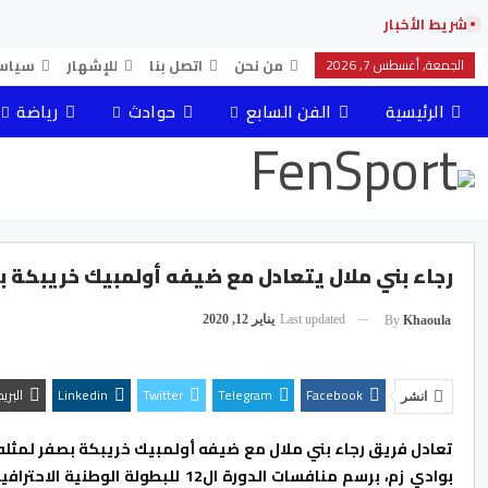
شريط الأخبار
الجمعة, أغسطس 7, 2026
من نحن
اتصل بنا
للإشهار
سياس
الرئيسية
الفن السابع
حوادث
رياضة
رجاء بني ملال يتعادل مع ضيفه أولمبيك خريبكة بص
Last updated
يناير 12, 2020
By
Khaoula
Facebook
Telegram
Twitter
Linkedin
البري
انشر
تعادل فريق رجاء بني ملال مع ضيفه أولمبيك خريبكة بصفر لمثله، 
بوادي زم، برسم منافسات الدورة ال12 للبطولة الوطنية الاحترافية، لأندية القسم الأول في كرة القدم.