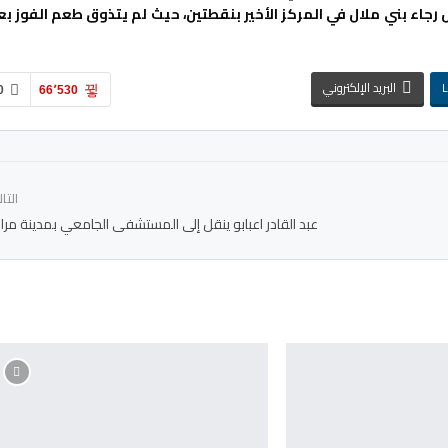
في المركز ال12، برصيد 11 نقطة، فيما ظل رجاء بني ملال في المركز الأخير بنقطتين، حيث لم يتذوق طعم الفوز ب
L
البريد الإلكتروني
0
66٬530
التا
عبد القادر اعبابو ينقل إلى المستشفى الجامعي بمدينة مر