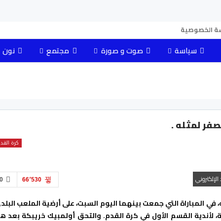
ة الخصوصية
سياسة
صوت و صورة
مجتمع
نون 
فر لمثله .
كرة القد
د الإلكتروني
0
66٬530
في المباراة التي جمعت بينهما اليوم السبت، على أرضية الملعب البلد
والتحق أولمبيك خريبكة بعد هذ