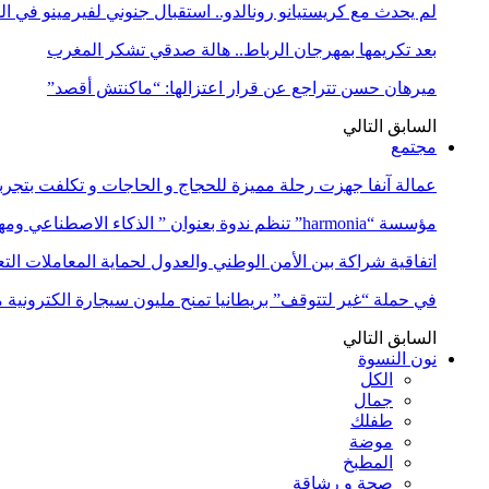
لم يحدث مع كريستيانو رونالدو.. استقبال جنوني لفيرمينو في ا
بعد تكريمها بمهرجان الرباط.. هالة صدقي تشكر المغرب
ميرهان حسن تتراجع عن قرار اعتزالها: “ماكنتش أقصد”
السابق
التالي
مجتمع
عمالة آنفا جهزت رحلة مميزة للحجاج و الحاجات و تكلفت بتجربة
مؤسسة “harmonia” تنظم ندوة بعنوان ” الذكاء الاصطناعي ومهن المستقبل:…
اتفاقية شراكة بين الأمن الوطني والعدول لحماية المعاملات التع
في حملة “غير لتتوقف” بريطانيا تمنح مليون سيجارة الكترونية 
السابق
التالي
نون النسوة
الكل
جمال
طفلك
موضة
المطبخ
صحة و رشاقة