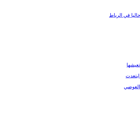
ليا في الرباط
تعيشها
ابتعدت
 العوضي