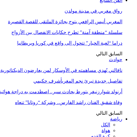
الفن السابع
رواق مغربي في مدينة مولدن
المغربي أنيس الرافعي يتوج بجائزة الملتقى للقصة القصيرة
سلسلة “منطقة آمنة” تطرح حكايات الانفصال بين الأزواج
دراما “لعبة الحبار” تتحول إلى واقع في كوريا وبريطانيا
السابق
التالي
حوادث
نافالني يُهدي مساهمته في الأوسكار لمن يعارضون الديكتاتورية
تفاصيل جديدة تبرئ نجم المغربأشرف حكيمي
أرنولد شوارزنيغر يتورط بحادث سير.. اصطدمت به دراجة هوائية
وفاة شقيق الفنان راشد الفارس.. وشركة “روتانا” تنعاه
السابق
التالي
رياضة
الكل
هواة
كرة القدم