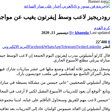
رودريجيز لاعب وسط إيفرتون يغيب عن مواج
كرة القدم
Last updated
khaoula
By
ديسمبر 11, 2020
22٬400
0
انشر
Linkedin
Twitter
Telegram
WhatsApp
Facebook
البريد الإلكتروني
قال كارلو أنشيلوتي مدرب إيفرتون اليوم الجمعة إن لاعب الوسط جي
مباراة بيرنلي مطلع الأسبوع الجاري.
وسجل رودريجيز ثلاثة أهداف وصنع مثلها في عشر مباريات شارك فيها 
يحتل المركز التاسع مع تشيلسي في ملعب جوديسون بارك.
وقال أنشيلوتي للصحفيين “عانى جيمس من مشكلة بسيطة في مباراة ب
وتابع “أتوقع أن يعود للتدريبات الأسبوع المقبل لكني لا أرغب في الم
“جيمس لاعب مهم للفريق وسنحاول التأقلم على غيابه. لدينا مجموع
وقال أنشيلوتي إن القائد شيموس كولمان عاد إلى التدريبات بعد تعا