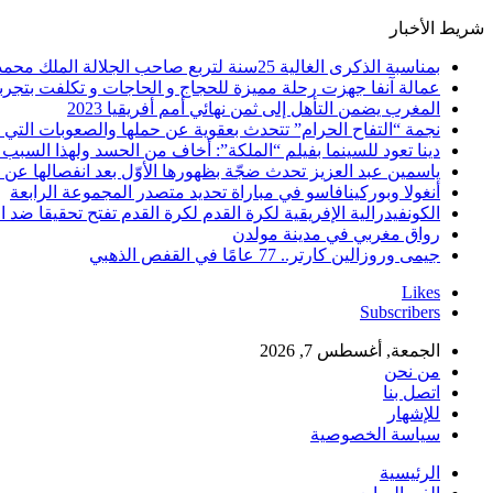
شريط الأخبار
بمناسبة الذكرى الغالية 25سنة لتربع صاحب الجلالة الملك محمد السادس نصره الله على عرش اسلافه المنعمين ؛اقدم هذه القصيدة بعنوان: Mon fidèle Roi Mohammed vI
عمالة آنفا جهزت رحلة مميزة للحجاج و الحاجات و تكلفت بتجربة
المغرب يضمن التأهل إلى ثمن نهائي أمم أفريقيا 2023
نجمة “التفاح الحرام” تتحدث بعقوية عن حملها والصعوبات التي 
دينا تعود للسينما بفيلم “الملكة”: أخاف من الحسد ولهذا السبب 
ياسمين عبد العزيز تحدث ضجّة بظهورها الأوّل بعد انفصالها عن
أنغولا وبوركينافاسو في مباراة تحديد متصدر المجموعة الرابعة
الكونفيدرالية الإفريقية لكرة القدم لكرة القدم تفتح تحقيقا ضد ا
رواق مغربي في مدينة مولدن
جيمى وروزالين كارتر.. 77 عامًا في القفص الذهبي
Likes
Subscribers
الجمعة, أغسطس 7, 2026
من نحن
اتصل بنا
للإشهار
سياسة الخصوصية
الرئيسية