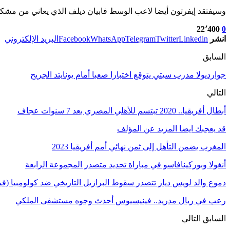
وسيفتقد إيفرتون أيضا لاعب الوسط فابيان ديلف الذي يعاني من مشكلة
22٬400
0
انشر
Linkedin
Twitter
Telegram
WhatsApp
Facebook
البريد الإلكتروني
السابق
جوارديولا مدرب سيتي يتوقع اختبارا صعبا أمام يونايتد الجريح
التالي
أبطال أفريقيا.. 2020 تبتسم للأهلي المصري بعد 7 سنوات عجاف
قد يعجبك ايضا
المزيد عن المؤلف
المغرب يضمن التأهل إلى ثمن نهائي أمم أفريقيا 2023
أنغولا وبوركينافاسو في مباراة تحديد متصدر المجموعة الرابعة
دموع والد لويس دياز تتصدر سقوط البرازيل التاريخي ضد كولومبيا (فيد
رعب في ريال مدريد.. فينيسيوس أحدث وجوه مستشفى الملكي
السابق
التالي