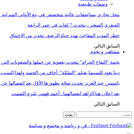
وصفات طبيعية
محل تجاري بمواصفات عالية متخصص في بيع الأواني المنزلية حا
العبقري الصغير.. يتحدث 7 لغات في عمر الرابعة
خطر الموت المفاجئ يهدد حياة الرضع.. تحذير من الاختناق
السابق
التالي
مشاهير و نجوم
نجمة “التفاح الحرام” تتحدث بعقوية عن حملها والصعوبات التي 
دينا تعود للسينما بفيلم “الملكة”: أخاف من الحسد ولهذا السبب 
ياسمين عبد العزيز تحدث ضجّة بظهورها الأوّل بعد انفصالها عن
بعد إعلان هنا الزاهد انفصالهما.. أحمد فهمي يلتزم الصمت
السابق
التالي
FenSport - فن و رياضة و مجتمع و سياسة