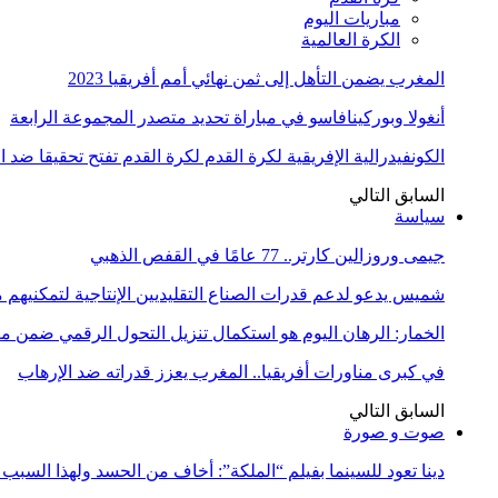
مباريات اليوم
الكرة العالمية
المغرب يضمن التأهل إلى ثمن نهائي أمم أفريقيا 2023
أنغولا وبوركينافاسو في مباراة تحديد متصدر المجموعة الرابعة
الكونفيدرالية الإفريقية لكرة القدم لكرة القدم تفتح تحقيقا ضد 
السابق
التالي
سياسة
جيمى وروزالين كارتر.. 77 عامًا في القفص الذهبي
شميس يدعو لدعم قدرات الصناع التقليديين الإنتاجية لتمكنيهم
الخمار: الرهان اليوم هو استكمال تنزيل التحول الرقمي ضمن
في كبرى مناورات أفريقيا.. المغرب يعزز قدراته ضد الإرهاب
السابق
التالي
صوت و صورة
دينا تعود للسينما بفيلم “الملكة”: أخاف من الحسد ولهذا السبب 