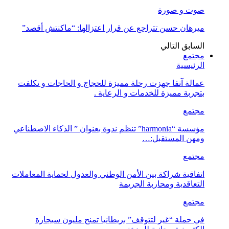
صوت و صورة
ميرهان حسن تتراجع عن قرار اعتزالها: “ماكنتش أقصد”
السابق
التالي
مجتمع
الرئيسية
عمالة آنفا جهزت رحلة مميزة للحجاج و الحاجات و تكلفت
بتجربة مميزة للخدمات و الرعاية .
مجتمع
مؤسسة “harmonia” تنظم ندوة بعنوان ” الذكاء الاصطناعي
ومهن المستقبل:…
مجتمع
اتفاقية شراكة بين الأمن الوطني والعدول لحماية المعاملات
التعاقدية ومحاربة الجريمة
مجتمع
في حملة “غير لتتوقف” بريطانيا تمنح مليون سيجارة