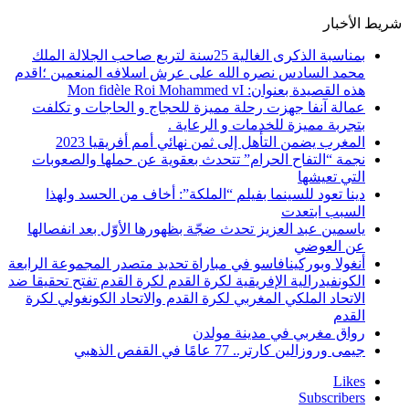
شريط الأخبار
بمناسبة الذكرى الغالية 25سنة لتربع صاحب الجلالة الملك
محمد السادس نصره الله على عرش اسلافه المنعمين ؛اقدم
هذه القصيدة بعنوان: Mon fidèle Roi Mohammed vI
عمالة آنفا جهزت رحلة مميزة للحجاج و الحاجات و تكلفت
بتجربة مميزة للخدمات و الرعاية .
المغرب يضمن التأهل إلى ثمن نهائي أمم أفريقيا 2023
نجمة “التفاح الحرام” تتحدث بعقوية عن حملها والصعوبات
التي تعيشها
دينا تعود للسينما بفيلم “الملكة”: أخاف من الحسد ولهذا
السبب ابتعدت
ياسمين عبد العزيز تحدث ضجّة بظهورها الأوّل بعد انفصالها
عن العوضي
أنغولا وبوركينافاسو في مباراة تحديد متصدر المجموعة الرابعة
الكونفيدرالية الإفريقية لكرة القدم لكرة القدم تفتح تحقيقا ضد
الاتحاد الملكي المغربي لكرة القدم والاتحاد الكونغولي لكرة
القدم
رواق مغربي في مدينة مولدن
جيمى وروزالين كارتر.. 77 عامًا في القفص الذهبي
Likes
Subscribers