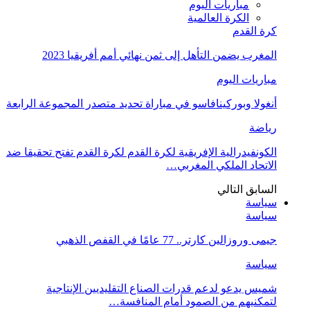
مباريات اليوم
الكرة العالمية
كرة القدم
المغرب يضمن التأهل إلى ثمن نهائي أمم أفريقيا 2023
مباريات اليوم
أنغولا وبوركينافاسو في مباراة تحديد متصدر المجموعة الرابعة
رياضة
الكونفيدرالية الإفريقية لكرة القدم لكرة القدم تفتح تحقيقا ضد
الاتحاد الملكي المغربي…
السابق
التالي
سياسة
سياسة
جيمى وروزالين كارتر.. 77 عامًا في القفص الذهبي
سياسة
شميس يدعو لدعم قدرات الصناع التقليديين الإنتاجية
لتمكنيهم من الصمود أمام المنافسة…