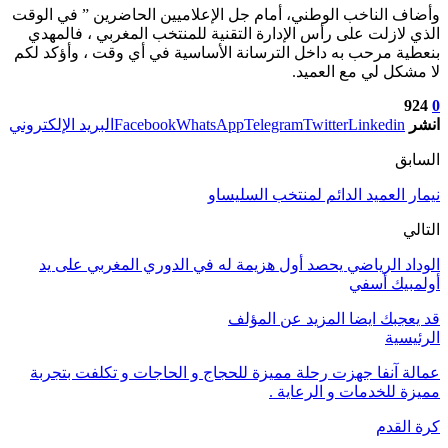
وأضاف الناخب الوطني، أمام جل الإعلاميين الحاضرين ” في الوقت
الذي لازلت على رأس الإدارة التقنية للمنتخب المغربي ، فالمهدي
بنعطية مرحب به داخل الترسانة الأساسية في أي وقت ، وأؤكد لكم
لا مشكل لي مع العميد.
924
0
انشر
Linkedin
Twitter
Telegram
WhatsApp
Facebook
البريد الإلكتروني
السابق
نيمار العميد الدائم لمنتخب السليساو
التالي
الوداد الرياضي يحصد أول هزيمة له في الدوري المغربي على يد
أولمبيك أسفي
قد يعجبك ايضا
المزيد عن المؤلف
الرئيسية
عمالة آنفا جهزت رحلة مميزة للحجاج و الحاجات و تكلفت بتجربة
مميزة للخدمات و الرعاية .
كرة القدم