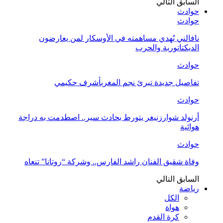
السابق
التالي
حوادث
حوادث
نافالني يُهدي مساهمته في الأوسكار لمن يعارضون
الديكتاتورية والحرب
حوادث
تفاصيل جديدة تبرئ نجم المغربأشرف حكيمي
حوادث
أرنولد شوارزنيغر يتورط بحادث سير.. اصطدمت به دراجة
هوائية
حوادث
وفاة شقيق الفنان راشد الفارس.. وشركة “روتانا” تنعاه
السابق
التالي
رياضة
الكل
هواة
كرة القدم