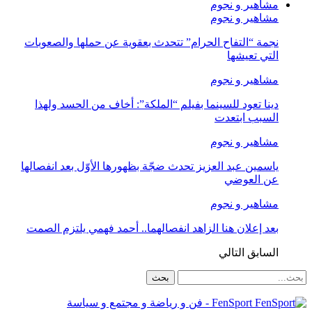
مشاهير و نجوم
مشاهير و نجوم
نجمة “التفاح الحرام” تتحدث بعقوية عن حملها والصعوبات
التي تعيشها
مشاهير و نجوم
دينا تعود للسينما بفيلم “الملكة”: أخاف من الحسد ولهذا
السبب ابتعدت
مشاهير و نجوم
ياسمين عبد العزيز تحدث ضجّة بظهورها الأوّل بعد انفصالها
عن العوضي
مشاهير و نجوم
بعد إعلان هنا الزاهد انفصالهما.. أحمد فهمي يلتزم الصمت
السابق
التالي
FenSport - فن و رياضة و مجتمع و سياسة