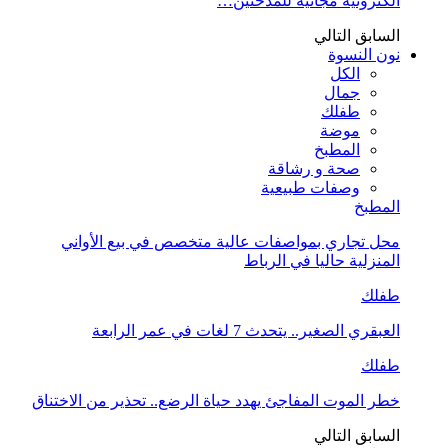
الكترونية مجانية للمدخنين…
السابق
التالي
نون النسوة
الكل
جمال
طفلك
موضة
المطبخ
صحة و رشاقة
وصفات طبيعية
المطبخ
محل تجاري بمواصفات عالية متخصص في بيع الأواني
المنزلية حاليا في الرباط
طفلك
العبقري الصغير.. يتحدث 7 لغات في عمر الرابعة
طفلك
خطر الموت المفاجئ يهدد حياة الرضع.. تحذير من الاختناق
السابق
التالي