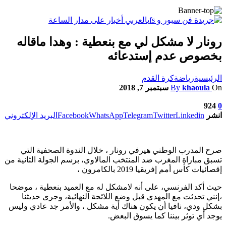
رونار لا مشكل لي مع بنعطية : وهدا ماقاله
بخصوص عدم إستدعائه
الرئيسية
رياضة
كرة القدم
On
khaoula
By
سبتمبر 7, 2018
924
0
انشر
Linkedin
Twitter
Telegram
WhatsApp
Facebook
البريد الإلكتروني
صرح المدرب الوطني هيرفي رونار ، خلال الندوة الصحفية التي
تسبق مباراة المغرب ضد المنتخب المالاوي، برسم الجولة الثانية من
إقصائيات كأس أمم إفريقيا 2019 بالكامرون ،
حيث أكد الفرنسي، على أنه لامشكل له مع العميد بنعطية ، موضحا
،إنني تحدثت مع المهدي قبل وضع اللائحة النهائية، وجرى حديثنا
بشكل ودي، نافيا أن يكون هناك أية مشكل ، والأمر جد عادي وليس
يوجد أي توثر بيننا كما يسوق البعض.