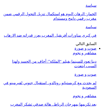
سياسة
الخمار: الرهان اليوم هو استكمال تنزيل التحول الرقمي ضمن
مغرب رقمي دامج ومستدام
سياسة
في كبرى مناورات أفريقيا.. المغرب يعزز قدراته ضد الإرهاب
السابق
التالي
صوت و صورة
مشاهير و نجوم
دينا تعود للسينما بفيلم “الملكة”: أخاف من الحسد ولهذا
السبب ابتعدت
صوت و صورة
لم يحدث مع كريستيانو رونالدو.. استقبال جنوني لفيرمينو في
السعودية
مشاهير و نجوم
بعد تكريمها بمهرجان الرباط.. هالة صدقي تشكر المغرب