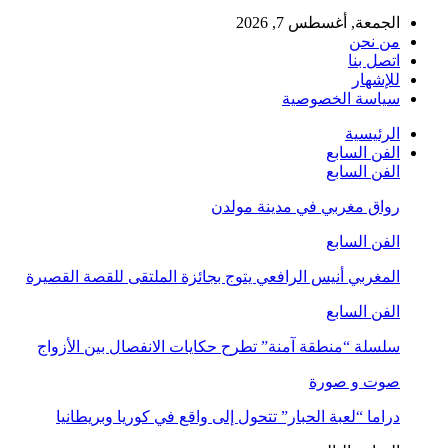
الجمعة, أغسطس 7, 2026
من نحن
اتصل بنا
للإشهار
سياسة الخصوصية
الرئيسية
الفن السابع
الفن السابع
رواق مغربي في مدينة مولدن
الفن السابع
المغربي أنيس الرافعي يتوج بجائزة الملتقى للقصة القصيرة
الفن السابع
سلسلة “منطقة آمنة” تطرح حكايات الانفصال بين الأزواج
صوت و صورة
دراما “لعبة الحبار” تتحول إلى واقع في كوريا وبريطانيا