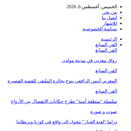
الخميس, أغسطس 6, 2026
من نحن
اتصل بنا
للإشهار
سياسة الخصوصية
الرئيسية
الفن السابع
الفن السابع
رواق مغربي في مدينة مولدن
الفن السابع
المغربي أنيس الرافعي يتوج بجائزة الملتقى للقصة القصيرة
الفن السابع
سلسلة “منطقة آمنة” تطرح حكايات الانفصال بين الأزواج
صوت و صورة
دراما “لعبة الحبار” تتحول إلى واقع في كوريا وبريطانيا