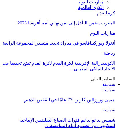
مباريات اليوم
الكرة العالمية
كرة القدم
المغرب يضمن التأهل إلى ثمن نهائي أمم أفريقيا 2023
مباريات اليوم
أنغولا وبوركينافاسو في مباراة تحديد متصدر المجموعة الرابعة
رياضة
الكونفيدرالية الإفريقية لكرة القدم لكرة القدم تفتح تحقيقا ضد
الاتحاد الملكي المغربي…
السابق
التالي
سياسة
سياسة
جيمى وروزالين كارتر.. 77 عامًا في القفص الذهبي
سياسة
شميس يدعو لدعم قدرات الصناع التقليديين الإنتاجية
لتمكنيهم من الصمود أمام المنافسة…