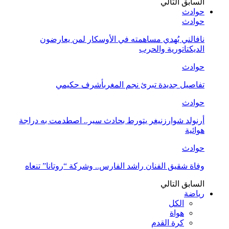
السابق
التالي
حوادث
حوادث
نافالني يُهدي مساهمته في الأوسكار لمن يعارضون
الديكتاتورية والحرب
حوادث
تفاصيل جديدة تبرئ نجم المغربأشرف حكيمي
حوادث
أرنولد شوارزنيغر يتورط بحادث سير.. اصطدمت به دراجة
هوائية
حوادث
وفاة شقيق الفنان راشد الفارس.. وشركة “روتانا” تنعاه
السابق
التالي
رياضة
الكل
هواة
كرة القدم