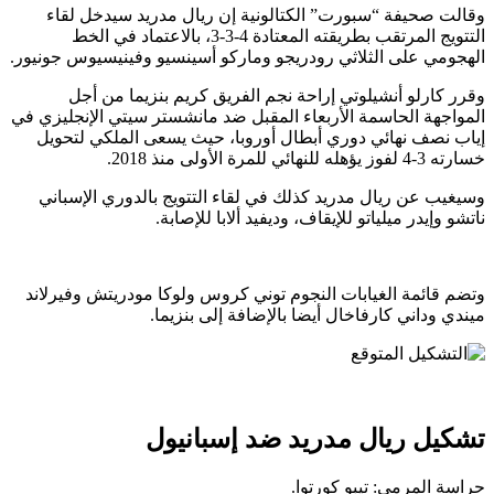
وقالت صحيفة “سبورت” الكتالونية إن ريال مدريد سيدخل لقاء
التتويج المرتقب بطريقته المعتادة 4-3-3، بالاعتماد في الخط
الهجومي على الثلاثي رودريجو وماركو أسينسيو وفينيسيوس جونيور.
وقرر كارلو أنشيلوتي إراحة نجم الفريق كريم بنزيما من أجل
المواجهة الحاسمة الأربعاء المقبل ضد مانشستر سيتي الإنجليزي في
إياب نصف نهائي دوري أبطال أوروبا، حيث يسعى الملكي لتحويل
خسارته 3-4 لفوز يؤهله للنهائي للمرة الأولى منذ 2018.
وسيغيب عن ريال مدريد كذلك في لقاء التتويج بالدوري الإسباني
ناتشو وإيدر ميلياتو للإيقاف، وديفيد ألابا للإصابة.
وتضم قائمة الغيابات النجوم توني كروس ولوكا مودريتش وفيرلاند
ميندي وداني كارفاخال أيضا بالإضافة إلى بنزيما.
تشكيل ريال مدريد ضد إسبانيول
حراسة المرمى: تيبو كورتوا.