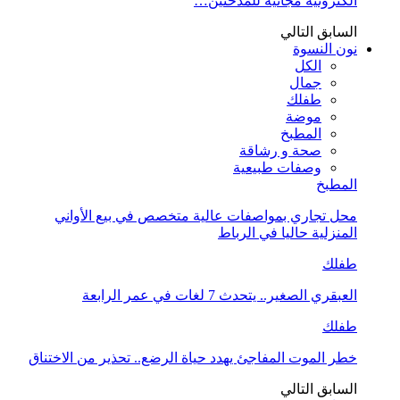
الكترونية مجانية للمدخنين…
السابق
التالي
نون النسوة
الكل
جمال
طفلك
موضة
المطبخ
صحة و رشاقة
وصفات طبيعية
المطبخ
محل تجاري بمواصفات عالية متخصص في بيع الأواني
المنزلية حاليا في الرباط
طفلك
العبقري الصغير.. يتحدث 7 لغات في عمر الرابعة
طفلك
خطر الموت المفاجئ يهدد حياة الرضع.. تحذير من الاختناق
السابق
التالي