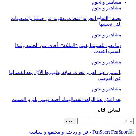
مشاهير و نجوم
مشاهير و نجوم
نجمة “التفاح الحرام” تتحدث بعقوية عن حملها والصعوبات
التي تعيشها
مشاهير و نجوم
دينا تعود للسينما بفيلم “الملكة”: أخاف من الحسد ولهذا
السبب ابتعدت
مشاهير و نجوم
ياسمين عبد العزيز تحدث ضجّة بظهورها الأوّل بعد انفصالها
عن العوضي
مشاهير و نجوم
بعد إعلان هنا الزاهد انفصالهما.. أحمد فهمي يلتزم الصمت
السابق
التالي
FenSport - فن و رياضة و مجتمع و سياسة