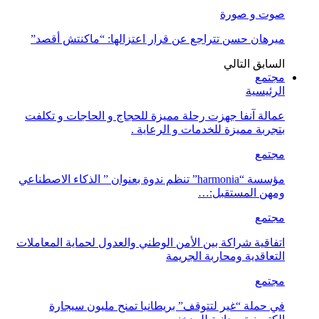
صوت و صورة
ميرهان حسن تتراجع عن قرار اعتزالها: “ماكنتش أقصد”
السابق
التالي
مجتمع
الرئيسية
عمالة آنفا جهزت رحلة مميزة للحجاج و الحاجات و تكلفت
بتجربة مميزة للخدمات و الرعاية .
مجتمع
مؤسسة “harmonia” تنظم ندوة بعنوان ” الذكاء الاصطناعي
ومهن المستقبل:…
مجتمع
اتفاقية شراكة بين الأمن الوطني والعدول لحماية المعاملات
التعاقدية ومحاربة الجريمة
مجتمع
في حملة “غير لتتوقف” بريطانيا تمنح مليون سيجارة