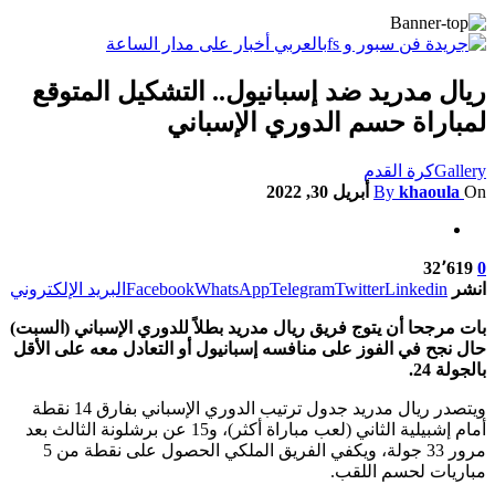
ريال مدريد ضد إسبانيول.. التشكيل المتوقع
لمباراة حسم الدوري الإسباني
Gallery
كرة القدم
On
khaoula
By
أبريل 30, 2022
32٬619
0
انشر
Linkedin
Twitter
Telegram
WhatsApp
Facebook
البريد الإلكتروني
بات مرجحا أن يتوج فريق ريال مدريد بطلاً للدوري الإسباني (السبت)
حال نجح في الفوز على منافسه إسبانيول أو التعادل معه على الأقل
بالجولة 24.
ويتصدر ريال مدريد جدول ترتيب الدوري الإسباني بفارق 14 نقطة
أمام إشبيلية الثاني (لعب مباراة أكثر)، و15 عن برشلونة الثالث بعد
مرور 33 جولة، ويكفي الفريق الملكي الحصول على نقطة من 5
مباريات لحسم اللقب.