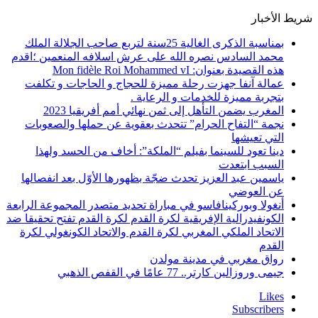
شريط الأخبار
بمناسبة الذكرى الغالية 25سنة لتربع صاحب الجلالة الملك
محمد السادس نصره الله على عرش اسلافه المنعمين ؛اقدم
هذه القصيدة بعنوان: Mon fidèle Roi Mohammed vI
عمالة آنفا جهزت رحلة مميزة للحجاج و الحاجات و تكلفت
بتجربة مميزة للخدمات و الرعاية .
المغرب يضمن التأهل إلى ثمن نهائي أمم أفريقيا 2023
نجمة “التفاح الحرام” تتحدث بعقوية عن حملها والصعوبات
التي تعيشها
دينا تعود للسينما بفيلم “الملكة”: أخاف من الحسد ولهذا
السبب ابتعدت
ياسمين عبد العزيز تحدث ضجّة بظهورها الأوّل بعد انفصالها
عن العوضي
أنغولا وبوركينافاسو في مباراة تحديد متصدر المجموعة الرابعة
الكونفيدرالية الإفريقية لكرة القدم لكرة القدم تفتح تحقيقا ضد
الاتحاد الملكي المغربي لكرة القدم والاتحاد الكونغولي لكرة
القدم
رواق مغربي في مدينة مولدن
جيمى وروزالين كارتر.. 77 عامًا في القفص الذهبي
Likes
Subscribers