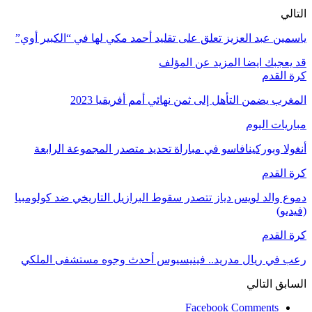
التالي
ياسمين عبد العزيز تعلق على تقليد أحمد مكي لها في “الكبير أوي”
قد يعجبك ايضا
المزيد عن المؤلف
كرة القدم
المغرب يضمن التأهل إلى ثمن نهائي أمم أفريقيا 2023
مباريات اليوم
أنغولا وبوركينافاسو في مباراة تحديد متصدر المجموعة الرابعة
كرة القدم
دموع والد لويس دياز تتصدر سقوط البرازيل التاريخي ضد كولومبيا
(فيديو)
كرة القدم
رعب في ريال مدريد.. فينيسيوس أحدث وجوه مستشفى الملكي
السابق
التالي
Facebook Comments