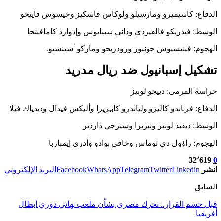
الدفاع: كاسيميرو ومارسيلو ولوكاس فاسكيز وخيسوس فاييخو
الوسط: فيدريكو فالفيردي وداني سيبايوس وإدوارد كامافينجا
الهجوم: فينيسيوس جونيور ورودريجو وماركو أسينسيو.
تشكيل إسبانيول ضد ريال مدريد
حراسة المرمى: دييجو لوبيز
الدفاع: فرناندو كاليرو ولياندرو كابيريرا وأليكس فيدال وديدياك فيلا
الوسط: ديفيد لوبيز ونيريرا وسيرجي داردير
الهجوم: راؤول دي توماس وخافي بوادو وأدري إيمباربا
32٬619
0
انشر
Linkedin
Twitter
Telegram
WhatsApp
Facebook
البريد الإلكتروني
السابق
قبل حسم القرار.. تحرك مصري بشأن ملعب نهائي دوري أبطال
أفريقيا