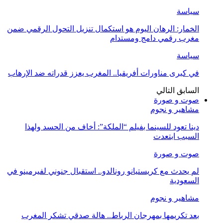
سياسة
الخمار: الرهان اليوم هو استكمال تنزيل التحول الرقمي ضمن
مغرب رقمي دامج ومستدام
سياسة
في كبرى مناورات أفريقيا.. المغرب يعزز قدراته ضد الإرهاب
السابق
التالي
صوت و صورة
مشاهير و نجوم
دينا تعود للسينما بفيلم “الملكة”: أخاف من الحسد ولهذا
السبب ابتعدت
صوت و صورة
لم يحدث مع كريستيانو رونالدو.. استقبال جنوني لفيرمينو في
السعودية
مشاهير و نجوم
بعد تكريمها بمهرجان الرباط.. هالة صدقي تشكر المغرب