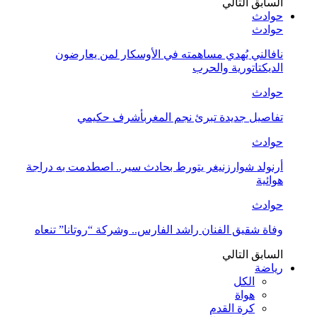
السابق
التالي
حوادث
حوادث
نافالني يُهدي مساهمته في الأوسكار لمن يعارضون
الديكتاتورية والحرب
حوادث
تفاصيل جديدة تبرئ نجم المغربأشرف حكيمي
حوادث
أرنولد شوارزنيغر يتورط بحادث سير.. اصطدمت به دراجة
هوائية
حوادث
وفاة شقيق الفنان راشد الفارس.. وشركة “روتانا” تنعاه
السابق
التالي
رياضة
الكل
هواة
كرة القدم