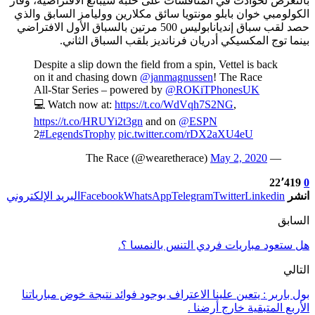
بالتعرض لحوادث في المنافسات على حلبة سيبانغ الافتراضية، وفاز
الكولومبي خوان بابلو مونتويا سائق مكلارين ووليامز السابق والذي
حصد لقب سباق إنديانابوليس 500 مرتين بالسباق الأول الافتراضي
بينما توج المكسيكي أدريان فرنانديز بلقب السباق الثاني.
Despite a slip down the field from a spin, Vettel is back
on it and chasing down
@janmagnussen
! The Race
All-Star Series – powered by
@ROKiTPhonesUK
💻 Watch now at:
https://t.co/WdVqh7S2NG
,
https://t.co/HRUYi2t3gn
and on
@ESPN
2
#LegendsTrophy
pic.twitter.com/rDX2aXU4eU
May 2, 2020
— The Race (@wearetherace)
22٬419
0
انشر
Linkedin
Twitter
Telegram
WhatsApp
Facebook
البريد الإلكتروني
السابق
هل ستعود مباريات فردي التنس بالنمسا ؟.
التالي
بول باربر : يتعين علينا الاعتراف بوجود فوائد نتيجة خوض مبارياتنا
الأربع المتبقية خارج أرضنا .