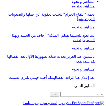
مشاهير و نجوم
مشاهير و نجوم
نجمة “التفاح الحرام” تتحدث بعقوية عن حملها والصعوبات
التي تعيشها
مشاهير و نجوم
دينا تعود للسينما بفيلم “الملكة”: أخاف من الحسد ولهذا
السبب ابتعدت
مشاهير و نجوم
ياسمين عبد العزيز تحدث ضجّة بظهورها الأوّل بعد انفصالها
عن العوضي
مشاهير و نجوم
بعد إعلان هنا الزاهد انفصالهما.. أحمد فهمي يلتزم الصمت
السابق
التالي
FenSport - فن و رياضة و مجتمع و سياسة