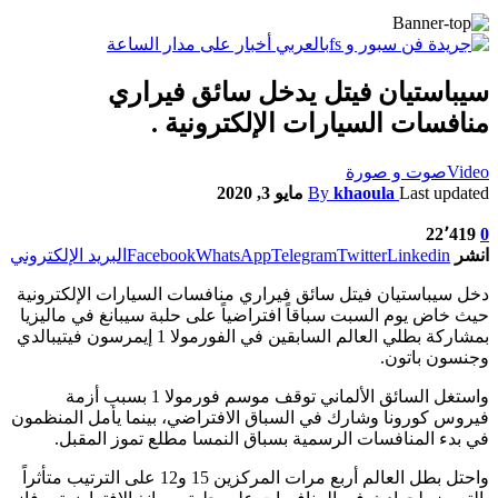
سيباستيان فيتل يدخل سائق فيراري
منافسات السيارات الإلكترونية .
Video
صوت و صورة
Last updated
khaoula
By
مايو 3, 2020
22٬419
0
انشر
Linkedin
Twitter
Telegram
WhatsApp
Facebook
البريد الإلكتروني
دخل سيباستيان فيتل سائق فيراري منافسات السيارات الإلكترونية
حيث خاض يوم السبت سباقاً افتراضياً على حلبة سيبانغ في ماليزيا
بمشاركة بطلي العالم السابقين في الفورمولا 1 إيمرسون فيتيبالدي
وجنسون باتون.
واستغل السائق الألماني توقف موسم فورمولا 1 بسبب أزمة
فيروس كورونا وشارك في السباق الافتراضي، بينما يأمل المنظمون
في بدء المنافسات الرسمية بسباق النمسا مطلع تموز المقبل.
واحتل بطل العالم أربع مرات المركزين 15 و12 على الترتيب متأثراً