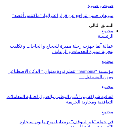
صوت و صورة
ميرهان حسن تتراجع عن قرار اعتزالها: “ماكنتش أقصد”
السابق
التالي
مجتمع
الرئيسية
عمالة آنفا جهزت رحلة مميزة للحجاج و الحاجات و تكلفت
بتجربة مميزة للخدمات و الرعاية .
مجتمع
مؤسسة “harmonia” تنظم ندوة بعنوان ” الذكاء الاصطناعي
ومهن المستقبل:…
مجتمع
اتفاقية شراكة بين الأمن الوطني والعدول لحماية المعاملات
التعاقدية ومحاربة الجريمة
مجتمع
في حملة “غير لتتوقف” بريطانيا تمنح مليون سيجارة