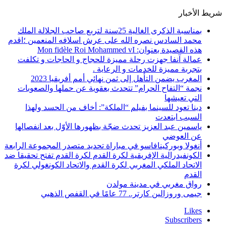
شريط الأخبار
بمناسبة الذكرى الغالية 25سنة لتربع صاحب الجلالة الملك
محمد السادس نصره الله على عرش اسلافه المنعمين ؛اقدم
هذه القصيدة بعنوان: Mon fidèle Roi Mohammed vI
عمالة آنفا جهزت رحلة مميزة للحجاج و الحاجات و تكلفت
بتجربة مميزة للخدمات و الرعاية .
المغرب يضمن التأهل إلى ثمن نهائي أمم أفريقيا 2023
نجمة “التفاح الحرام” تتحدث بعقوية عن حملها والصعوبات
التي تعيشها
دينا تعود للسينما بفيلم “الملكة”: أخاف من الحسد ولهذا
السبب ابتعدت
ياسمين عبد العزيز تحدث ضجّة بظهورها الأوّل بعد انفصالها
عن العوضي
أنغولا وبوركينافاسو في مباراة تحديد متصدر المجموعة الرابعة
الكونفيدرالية الإفريقية لكرة القدم لكرة القدم تفتح تحقيقا ضد
الاتحاد الملكي المغربي لكرة القدم والاتحاد الكونغولي لكرة
القدم
رواق مغربي في مدينة مولدن
جيمى وروزالين كارتر.. 77 عامًا في القفص الذهبي
Likes
Subscribers