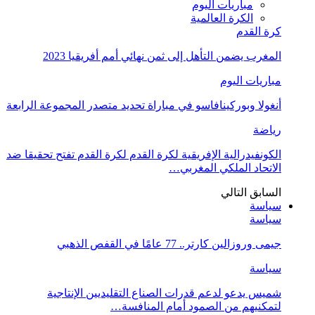
مباريات اليوم
الكرة العالمية
كرة القدم
المغرب يضمن التأهل إلى ثمن نهائي أمم أفريقيا 2023
مباريات اليوم
أنغولا وبوركينافاسو في مباراة تحديد متصدر المجموعة الرابعة
رياضة
الكونفيدرالية الإفريقية لكرة القدم لكرة القدم تفتح تحقيقا ضد
الاتحاد الملكي المغربي…
السابق
التالي
سياسة
سياسة
جيمى وروزالين كارتر.. 77 عامًا في القفص الذهبي
سياسة
شميس يدعو لدعم قدرات الصناع التقليديين الإنتاجية
لتمكنيهم من الصمود أمام المنافسة…