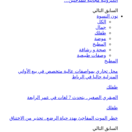
الكترونية مجانية للمدخنين…
السابق
التالي
نون النسوة
الكل
جمال
طفلك
موضة
المطبخ
صحة و رشاقة
وصفات طبيعية
المطبخ
محل تجاري بمواصفات عالية متخصص في بيع الأواني
المنزلية حاليا في الرباط
طفلك
العبقري الصغير.. يتحدث 7 لغات في عمر الرابعة
طفلك
خطر الموت المفاجئ يهدد حياة الرضع.. تحذير من الاختناق
السابق
التالي