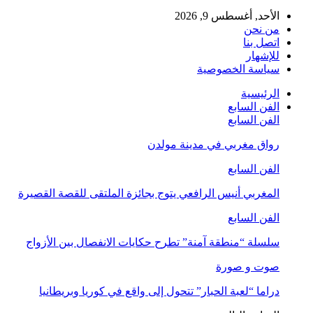
الأحد, أغسطس 9, 2026
من نحن
اتصل بنا
للإشهار
سياسة الخصوصية
الرئيسية
الفن السابع
الفن السابع
رواق مغربي في مدينة مولدن
الفن السابع
المغربي أنيس الرافعي يتوج بجائزة الملتقى للقصة القصيرة
الفن السابع
سلسلة “منطقة آمنة” تطرح حكايات الانفصال بين الأزواج
صوت و صورة
دراما “لعبة الحبار” تتحول إلى واقع في كوريا وبريطانيا