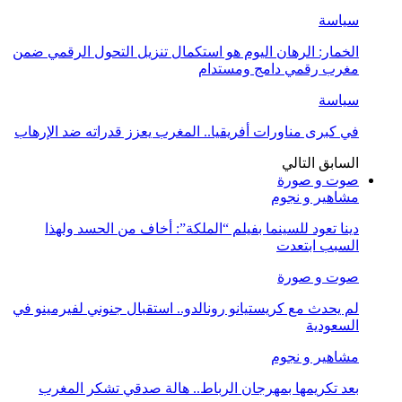
سياسة
الخمار: الرهان اليوم هو استكمال تنزيل التحول الرقمي ضمن
مغرب رقمي دامج ومستدام
سياسة
في كبرى مناورات أفريقيا.. المغرب يعزز قدراته ضد الإرهاب
السابق
التالي
صوت و صورة
مشاهير و نجوم
دينا تعود للسينما بفيلم “الملكة”: أخاف من الحسد ولهذا
السبب ابتعدت
صوت و صورة
لم يحدث مع كريستيانو رونالدو.. استقبال جنوني لفيرمينو في
السعودية
مشاهير و نجوم
بعد تكريمها بمهرجان الرباط.. هالة صدقي تشكر المغرب