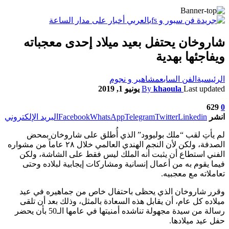
شاروخان يحتفل بعيد ميلاد إحدى معجباته
ويفاجئها بهدية
الرئيسية
الفن السابع
مشاهير و نجوم
Last updated
khaoula
By
يونيو 1, 2019
629
0
انشر
Linkedin
Twitter
Telegram
WhatsApp
Facebook
البريد الإلكتروني
لم يأتِ لقب “ملك بوليوود” الذي أُطلق على شاروخان بمحض
الصدفة، ولكن لأن النجم الهندي العالمي خلال ٢٨ عاماً من مشواره
الفني استطاع أن يثبت أنه الملك ليس فقط على الشاشة، ولكن
فيما يقوم به من أعمال إنسانية ومشاركات إيجابية لبلاده وحتى
تعاملاته مع معجبيه.
وقرر شاروخان الذي يحظى باحتفال خاص من جماهيره في عيد
ميلاده كل عام، أن يقابل هذه السعادة بالمثل، وذلك بعد أن تلقى
رسالة من سيدة مجهولة تناشده أمنيتها في عامها الـ50 بأن يحضر
حفل عيد ميلادها.