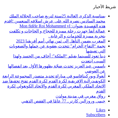
شريط الأخبار
بمناسبة الذكرى الغالية 25سنة لتربع صاحب الجلالة الملك
محمد السادس نصره الله على عرش اسلافه المنعمين ؛اقدم
هذه القصيدة بعنوان: Mon fidèle Roi Mohammed vI
عمالة آنفا جهزت رحلة مميزة للحجاج و الحاجات و تكلفت
بتجربة مميزة للخدمات و الرعاية .
المغرب يضمن التأهل إلى ثمن نهائي أمم أفريقيا 2023
نجمة “التفاح الحرام” تتحدث بعقوية عن حملها والصعوبات
التي تعيشها
دينا تعود للسينما بفيلم “الملكة”: أخاف من الحسد ولهذا
السبب ابتعدت
ياسمين عبد العزيز تحدث ضجّة بظهورها الأوّل بعد انفصالها
عن العوضي
أنغولا وبوركينافاسو في مباراة تحديد متصدر المجموعة الرابعة
الكونفيدرالية الإفريقية لكرة القدم لكرة القدم تفتح تحقيقا ضد
الاتحاد الملكي المغربي لكرة القدم والاتحاد الكونغولي لكرة
القدم
رواق مغربي في مدينة مولدن
جيمى وروزالين كارتر.. 77 عامًا في القفص الذهبي
Likes
Subscribers