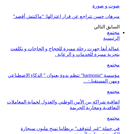
صوت و صورة
ميرهان حسن تتراجع عن قرار اعتزالها: “ماكنتش أقصد”
السابق
التالي
مجتمع
الرئيسية
عمالة آنفا جهزت رحلة مميزة للحجاج و الحاجات و تكلفت
بتجربة مميزة للخدمات و الرعاية .
مجتمع
مؤسسة “harmonia” تنظم ندوة بعنوان ” الذكاء الاصطناعي
ومهن المستقبل:…
مجتمع
اتفاقية شراكة بين الأمن الوطني والعدول لحماية المعاملات
التعاقدية ومحاربة الجريمة
مجتمع
في حملة “غير لتتوقف” بريطانيا تمنح مليون سيجارة