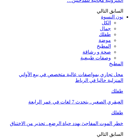
الكترونية مجانية للمدخنين…
السابق
التالي
نون النسوة
الكل
جمال
طفلك
موضة
المطبخ
صحة و رشاقة
وصفات طبيعية
المطبخ
محل تجاري بمواصفات عالية متخصص في بيع الأواني
المنزلية حاليا في الرباط
طفلك
العبقري الصغير.. يتحدث 7 لغات في عمر الرابعة
طفلك
خطر الموت المفاجئ يهدد حياة الرضع.. تحذير من الاختناق
السابق
التالي