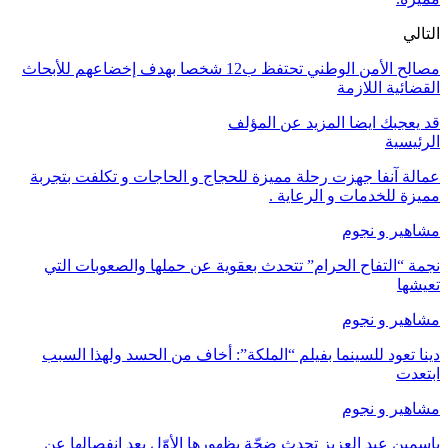
التالي
مصالح الأمن الوطني تحتفظ ب12 شخصا بهدف إخضاعهم للأبحاث
القضائية اللازمة
قد يعجبك ايضا
المزيد عن المؤلف
الرئيسية
عمالة آنفا جهزت رحلة مميزة للحجاج و الحاجات و تكلفت بتجربة
مميزة للخدمات و الرعاية .
مشاهير و نجوم
نجمة “التفاح الحرام” تتحدث بعقوية عن حملها والصعوبات التي
تعيشها
مشاهير و نجوم
دينا تعود للسينما بفيلم “الملكة”: أخاف من الحسد ولهذا السبب
ابتعدت
مشاهير و نجوم
ياسمين عبد العزيز تحدث ضجّة بظهورها الأوّل بعد انفصالها عن