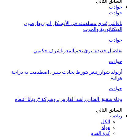
السابق
التالي
حوادث
حوادث
نافالني يُهدي مساهمته في الأوسكار لمن يعارضون
الديكتاتورية والحرب
حوادث
تفاصيل جديدة تبرئ نجم المغربأشرف حكيمي
حوادث
أرنولد شوارزنيغر يتورط بحادث سير.. اصطدمت به دراجة
هوائية
حوادث
وفاة شقيق الفنان راشد الفارس.. وشركة “روتانا” تنعاه
السابق
التالي
رياضة
الكل
هواة
كرة القدم