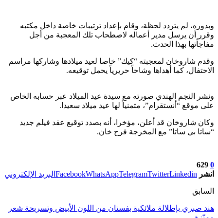
وبدوره، لم يتردد لحظة، وقام بإعداد ترتيبات خاصة داخل مكتبه
وقرر أن يرسل مدير أعماله لاصطحاب تلك المعجبة من أجل
مفاجأتها بهذا الحدث.
وقدم شاروخان لمعجبته “كيك” خاصا لعيد ميلادها وشاركها مراسم
الاحتفال، كما أهداها وشاحاً حريرياً يحمل توقيعه.
ونشر النجم الهندي صورته مع سيدة عيد الميلاد عبر حسابه الخاص
على موقع “أنستقرام”، متمنياً لها عيد ميلاد سعيدا.
وكان شاروخان قد أعلن، مؤخرا، أنه بصدد توقيع عقد فيلم جديد
“ساتا بي ساتا” مع المخرجة فرح خان.
629
0
انشر
Linkedin
Twitter
Telegram
WhatsApp
Facebook
البريد الإلكتروني
السابق
هند صبري بإطلالة ملائكية بفستان من اللون الأبيض وتسريحة شعر
مميّزة.