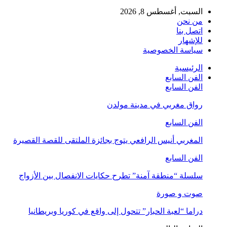
السبت, أغسطس 8, 2026
من نحن
اتصل بنا
للإشهار
سياسة الخصوصية
الرئيسية
الفن السابع
الفن السابع
رواق مغربي في مدينة مولدن
الفن السابع
المغربي أنيس الرافعي يتوج بجائزة الملتقى للقصة القصيرة
الفن السابع
سلسلة “منطقة آمنة” تطرح حكايات الانفصال بين الأزواج
صوت و صورة
دراما “لعبة الحبار” تتحول إلى واقع في كوريا وبريطانيا