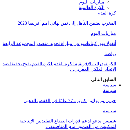
مباريات اليوم
الكرة العالمية
كرة القدم
المغرب يضمن التأهل إلى ثمن نهائي أمم أفريقيا 2023
مباريات اليوم
أنغولا وبوركينافاسو في مباراة تحديد متصدر المجموعة الرابعة
رياضة
الكونفيدرالية الإفريقية لكرة القدم لكرة القدم تفتح تحقيقا ضد
الاتحاد الملكي المغربي…
السابق
التالي
سياسة
سياسة
جيمى وروزالين كارتر.. 77 عامًا في القفص الذهبي
سياسة
شميس يدعو لدعم قدرات الصناع التقليديين الإنتاجية
لتمكنيهم من الصمود أمام المنافسة…