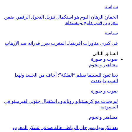
سياسة
الخمار: الرهان اليوم هو استكمال تنزيل التحول الرقمي ضمن
مغرب رقمي دامج ومستدام
سياسة
في كبرى مناورات أفريقيا.. المغرب يعزز قدراته ضد الإرهاب
السابق
التالي
صوت و صورة
مشاهير و نجوم
دينا تعود للسينما بفيلم “الملكة”: أخاف من الحسد ولهذا
السبب ابتعدت
صوت و صورة
لم يحدث مع كريستيانو رونالدو.. استقبال جنوني لفيرمينو في
السعودية
مشاهير و نجوم
بعد تكريمها بمهرجان الرباط.. هالة صدقي تشكر المغرب