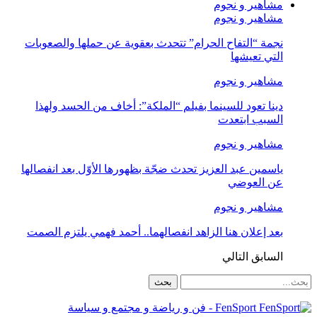
مشاهير و نجوم
مشاهير و نجوم
نجمة “التفاح الحرام” تتحدث بعقوية عن حملها والصعوبات
التي تعيشها
مشاهير و نجوم
دينا تعود للسينما بفيلم “الملكة”: أخاف من الحسد ولهذا
السبب ابتعدت
مشاهير و نجوم
ياسمين عبد العزيز تحدث ضجّة بظهورها الأوّل بعد انفصالها
عن العوضي
مشاهير و نجوم
بعد إعلان هنا الزاهد انفصالهما.. أحمد فهمي يلتزم الصمت
السابق
التالي
FenSport - فن و رياضة و مجتمع و سياسة