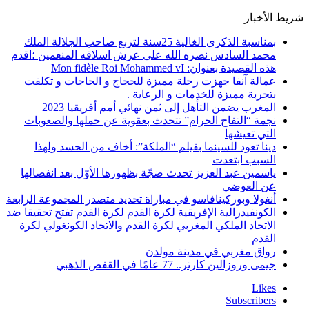
شريط الأخبار
بمناسبة الذكرى الغالية 25سنة لتربع صاحب الجلالة الملك
محمد السادس نصره الله على عرش اسلافه المنعمين ؛اقدم
هذه القصيدة بعنوان: Mon fidèle Roi Mohammed vI
عمالة آنفا جهزت رحلة مميزة للحجاج و الحاجات و تكلفت
بتجربة مميزة للخدمات و الرعاية .
المغرب يضمن التأهل إلى ثمن نهائي أمم أفريقيا 2023
نجمة “التفاح الحرام” تتحدث بعقوية عن حملها والصعوبات
التي تعيشها
دينا تعود للسينما بفيلم “الملكة”: أخاف من الحسد ولهذا
السبب ابتعدت
ياسمين عبد العزيز تحدث ضجّة بظهورها الأوّل بعد انفصالها
عن العوضي
أنغولا وبوركينافاسو في مباراة تحديد متصدر المجموعة الرابعة
الكونفيدرالية الإفريقية لكرة القدم لكرة القدم تفتح تحقيقا ضد
الاتحاد الملكي المغربي لكرة القدم والاتحاد الكونغولي لكرة
القدم
رواق مغربي في مدينة مولدن
جيمى وروزالين كارتر.. 77 عامًا في القفص الذهبي
Likes
Subscribers