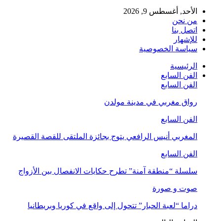
الأحد, أغسطس 9, 2026
من نحن
اتصل بنا
للإشهار
سياسة الخصوصية
الرئيسية
الفن السابع
الفن السابع
رواق مغربي في مدينة مولدن
الفن السابع
المغربي أنيس الرافعي يتوج بجائزة الملتقى للقصة القصيرة
الفن السابع
سلسلة “منطقة آمنة” تطرح حكايات الانفصال بين الأزواج
صوت و صورة
دراما “لعبة الحبار” تتحول إلى واقع في كوريا وبريطانيا