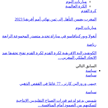
مباريات اليوم
الكرة العالمية
كرة القدم
المغرب يضمن التأهل إلى ثمن نهائي أمم أفريقيا 2023
مباريات اليوم
أنغولا وبوركينافاسو في مباراة تحديد متصدر المجموعة الرابعة
رياضة
الكونفيدرالية الإفريقية لكرة القدم لكرة القدم تفتح تحقيقا ضد
الاتحاد الملكي المغربي…
السابق
التالي
سياسة
سياسة
جيمى وروزالين كارتر.. 77 عامًا في القفص الذهبي
سياسة
شميس يدعو لدعم قدرات الصناع التقليديين الإنتاجية
لتمكنيهم من الصمود أمام المنافسة…