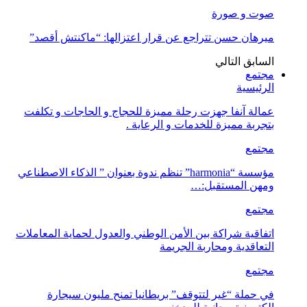
صوت و صورة
ميرهان حسن تتراجع عن قرار اعتزالها: “ماكنتش أقصد”
السابق
التالي
مجتمع
الرئيسية
عمالة آنفا جهزت رحلة مميزة للحجاج و الحاجات و تكلفت
بتجربة مميزة للخدمات و الرعاية .
مجتمع
مؤسسة “harmonia” تنظم ندوة بعنوان ” الذكاء الاصطناعي
ومهن المستقبل:…
مجتمع
اتفاقية شراكة بين الأمن الوطني والعدول لحماية المعاملات
التعاقدية ومحاربة الجريمة
مجتمع
في حملة “غير لتتوقف” بريطانيا تمنح مليون سيجارة