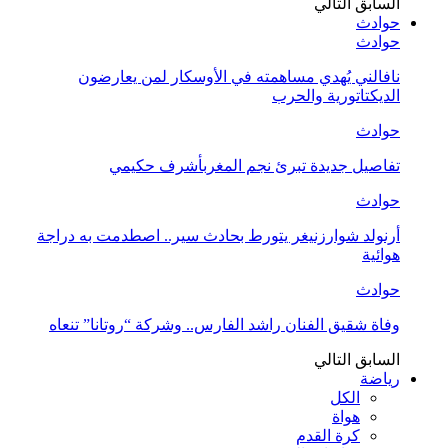
السابق
التالي
حوادث
حوادث
نافالني يُهدي مساهمته في الأوسكار لمن يعارضون
الديكتاتورية والحرب
حوادث
تفاصيل جديدة تبرئ نجم المغربأشرف حكيمي
حوادث
أرنولد شوارزنيغر يتورط بحادث سير.. اصطدمت به دراجة
هوائية
حوادث
وفاة شقيق الفنان راشد الفارس.. وشركة “روتانا” تنعاه
السابق
التالي
رياضة
الكل
هواة
كرة القدم