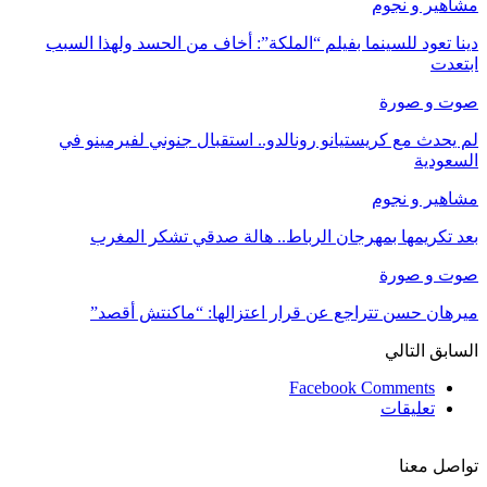
مشاهير و نجوم
دينا تعود للسينما بفيلم “الملكة”: أخاف من الحسد ولهذا السبب
ابتعدت
صوت و صورة
لم يحدث مع كريستيانو رونالدو.. استقبال جنوني لفيرمينو في
السعودية
مشاهير و نجوم
بعد تكريمها بمهرجان الرباط.. هالة صدقي تشكر المغرب
صوت و صورة
ميرهان حسن تتراجع عن قرار اعتزالها: “ماكنتش أقصد”
السابق
التالي
Facebook Comments
تعليقات
تواصل معنا