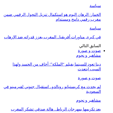
سياسة
الخمار: الرهان اليوم هو استكمال تنزيل التحول الرقمي ضمن
مغرب رقمي دامج ومستدام
سياسة
في كبرى مناورات أفريقيا.. المغرب يعزز قدراته ضد الإرهاب
السابق
التالي
صوت و صورة
مشاهير و نجوم
دينا تعود للسينما بفيلم “الملكة”: أخاف من الحسد ولهذا
السبب ابتعدت
صوت و صورة
لم يحدث مع كريستيانو رونالدو.. استقبال جنوني لفيرمينو في
السعودية
مشاهير و نجوم
بعد تكريمها بمهرجان الرباط.. هالة صدقي تشكر المغرب