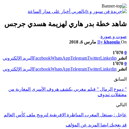
شاهد خطة بدر هاري لهزيمة هسدي جرجس
صوت و صورة
On
khaoula
By
مارس 6, 2018
1٬070
0
انشر
Linkedin
Twitter
Telegram
WhatsApp
Facebook
البريد الإلكتروني
1٬070
0
انشر
Linkedin
Twitter
Telegram
WhatsApp
Facebook
البريد الإلكتروني
السابق
” دموع الرمال ” فيلم مغربي يكشف هروف الأسرى المغاربة من
معتقلات تندوف
التالي
عاجل : يستغل المغرب المناظرة الافريقية لترويج ملف كأس العالم
قد يعجبك ايضا
المزيد عن المؤلف