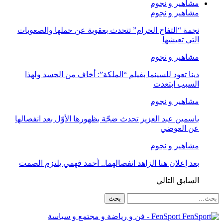
مشاهير و نجوم
مشاهير و نجوم
نجمة “التفاح الحرام” تتحدث بعقوية عن حملها والصعوبات
التي تعيشها
مشاهير و نجوم
دينا تعود للسينما بفيلم “الملكة”: أخاف من الحسد ولهذا
السبب ابتعدت
مشاهير و نجوم
ياسمين عبد العزيز تحدث ضجّة بظهورها الأوّل بعد انفصالها
عن العوضي
مشاهير و نجوم
بعد إعلان هنا الزاهد انفصالهما.. أحمد فهمي يلتزم الصمت
السابق
التالي
FenSport - فن و رياضة و مجتمع و سياسة