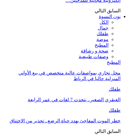
الكترونية مجانية للمدخنين…
السابق
التالي
نون النسوة
الكل
جمال
طفلك
موضة
المطبخ
صحة و رشاقة
وصفات طبيعية
المطبخ
محل تجاري بمواصفات عالية متخصص في بيع الأواني
المنزلية حاليا في الرباط
طفلك
العبقري الصغير.. يتحدث 7 لغات في عمر الرابعة
طفلك
خطر الموت المفاجئ يهدد حياة الرضع.. تحذير من الاختناق
السابق
التالي