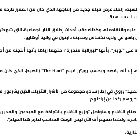
السبت، إلغاء عرض فيلم جديد من إنتاجها، الذي كان من المقرر طرحه ف
أسباب سياسية.
عليه وانتقاده له، وكذلك عقب أحداث إطلاق النار الجماعية، التي شهدته
إل باسو في ولاية تكساس ومدينة دايتون في ولاية أوهايو.
 “تويتر”، بأنها “ليبرالية متحررة”، متهما إياها بأنها أنتجته من أج
وفيما لم يذكر الرئيس الأمريكي اسم الفيلم صراحة في تغريدته، إلا أنه يقصد وبحسب رويترز فيلم “The Hunt” (الصيد)، ال
الصيد” يروي في إطار ساخر، مجموعة من الأشرار الأثرياء، الذين يشرعون ف
جزوهم رغما عن إرادتهم.
صناع الأفلام وسنواصل توزيع الأفلام بالشراكة مع المبدعين والمديري
لساخرة، ولكننا نتفهم أنه الآن ليس الوقت المناسب لطرح هذا الفيلم”.
ارية.