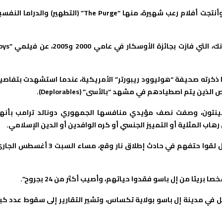
والفيلم من إنتاج شركة “بلام هاوس بروداكشنز”، التي سبق لها وأنتجت أفلام رعب شهيرة، منها “The Purge” (التطهير) والدراما
وتلعب بطولة فيلم “The Hunt”، الممثلة الأمريكية، هيلاري سوانك، التي فازت بج
 على أن ترامب كان يقصد بالفيلم “The Hunt”، هو ما ذكرته صحيفة “هوليوود ريبورتر” الأمريكية، عندما استشهدت بتفاص
 يتم اصطيادهم في مشهد “بالأسى” (Deplorables).
يمقراطية للرئاسة في عام 2016، هيلاري كلينتون، وصفت نصف مؤيدي منافسها الجمهوري دونالد ترامب بأن
وكان حاكم ولاية تكساس، جريج أبوت، قال إن 20 شخصا على الأقل لقوا حتفهم في حادث إطلاق نار وقع، مساء السبت 3 
ل في مدينة إل باسو بولاية تكساس، وتشير التقارير إلى سقوط عدد كبي