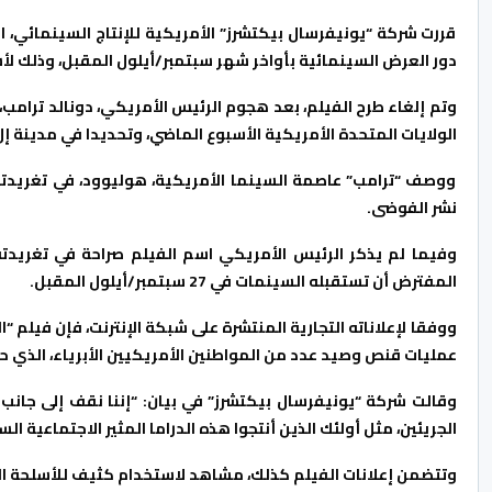
قررت شركة “يونيفرسال بيكتشرز” الأمريكية للإنتاج السينمائي، 
دور العرض السينمائية بأواخر شهر سبتمبر/أيلول المقبل، وذلك ل
وتم إلغاء طرح الفيلم، بعد هجوم الرئيس الأمريكي، دونالد ترامب، 
الولايات المتحدة الأمريكية الأسبوع الماضي، وتحديدا في مدينة 
ووصف “ترامب” عاصمة السينما الأمريكية، هوليوود، في تغريدته على
نشر الفوضى.
المفترض أن تستقبله السينمات في 27 سبتمبر/أيلول المقبل.
ووفقا لإعلاناته التجارية المنتشرة على شبكة الإنترنت، فإن فيلم “
عمليات قنص وصيد عدد من المواطنين الأمريكيين الأبرياء، الذي ح
وقالت شركة “يونيفرسال بيكتشرز” في بيان: “إننا نقف إلى جانب 
الجريئين، مثل أولئك الذين أنتجوا هذه الدراما المثير الاجتماعية ا
وتتضمن إعلانات الفيلم كذلك، مشاهد لاستخدام كثيف للأسلحة الن