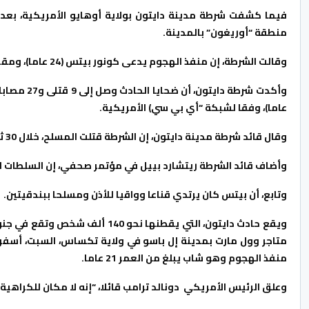
فيما كشفت شرطة مدينة دايتون بولاية أوهايو الأمريكية، بعد 
منطقة “أوريغون” بالمدينة.
وقالت الشرطة، إن منفذ الهجوم يدعى كونور بيتس (24 عاما)، ومقيم في مدينة بيلبروك الواقعة في الولاية نفسها بالقرب من دايتون.
عاما)، وفقا لشبكة “أي بي سي) الأمريكية.
وقال قائد شرطة مدينة دايتون، إن الشرطة قتلت المسلح، خلال 30 ثانية من إطلاقه أول رصاصة.
وأضاف قائد الشرطة ريتشارد بييل في مؤتمر صحفي، إن السلطات ل
وتابع، أن بيتس كان يرتدي قناعا وواقيا للأذن ومسلحا ببندقيتين.
منفذ الهجوم وهو شاب يبلغ من العمر 21 عاما.
وعلق الرئيس الأمريكي دونالد ترامب قائلا، “إنه لا مكان للكراهية ف