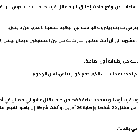
ساعات، عن وقع حادث إطلاق نار مماثل قرب حانة “نيد بيبيرس بار” ف
وأكدت شرطة دايتون، أن ضحايا ا
م تحدد بعد السبب الذي دفع كونر بيتس، لشن الهجوم.
ويقع حادث دايتون، التي يقطنها نحو 140 ألف شخص وتقع في جنوب غرب أوهايو بعد 13 ساعة فقط من حادث قتل عشوائي مماثل في
متاجر وول مارت بمدينة إل باسو في ولاية تكساس، السبت، أسفر عن مقتل 20 شخصا وإصابة 26 آخرين، وألقت شرطة إل باسو القب
ي بلادنا”.