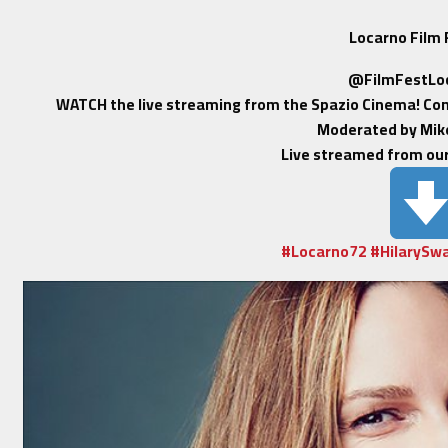
Locarno Film 
@FilmFestLo
WATCH the live streaming from the Spazio Cinema! Con
Moderated by Mik
Live streamed from our 
#
Locarno72
#
HilarySw