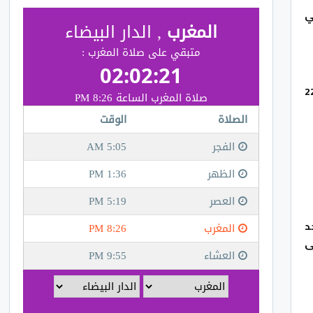
ي
لحادث وصل إلى 9 قتلى و27 مصابا، مشيرة إلى أن أخت مطلق النار كانت من بين المقتولين ميغان بيتس (22
 أحد
ض على