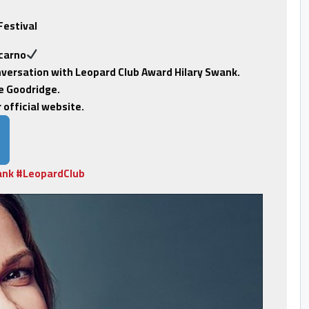
Festival
carno
versation with Leopard Club Award Hilary Swank.
e Goodridge.
official website.
ank
#
LeopardClub