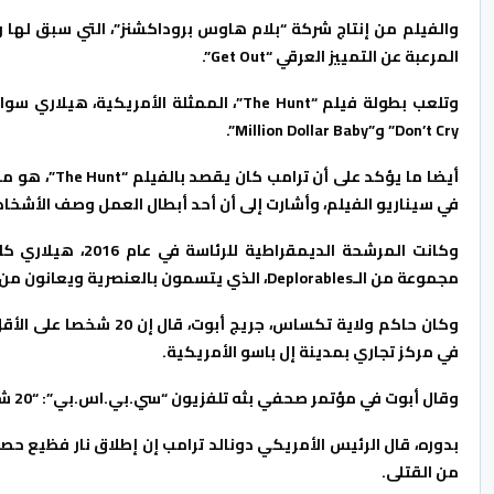
المرعبة عن التمييز العرقي “Get Out”.
Don’t Cry” و”Million Dollar Baby”.
أيضا ما يؤكد
في سيناريو الفيلم، وأشارت إلى أن أحد أبطال العمل وصف الأشخاص الذين
وكانت المرشحة الد
مجموعة من الـDeplorables، الذي يتسمون بالعنصرية ويعانون من رهاب المثلية أو التمييز الجنسي أو كره الوافدين أو الدين الإسلامي.
في مركز تجاري بمدينة إل باسو الأمريكية.
وقال أبوت في مؤتمر صحفي بثه تلفزيون “سي.بي.اس.بي”: “20 شخصا بريئا من إل باسو فقدوا حياتهم، وأصيب أكثر من 24 بجروح”.
بدوره، قال الرئيس الأمريكي دونالد ترامب إن إطلاق نار فظيع حص
من القتلى.