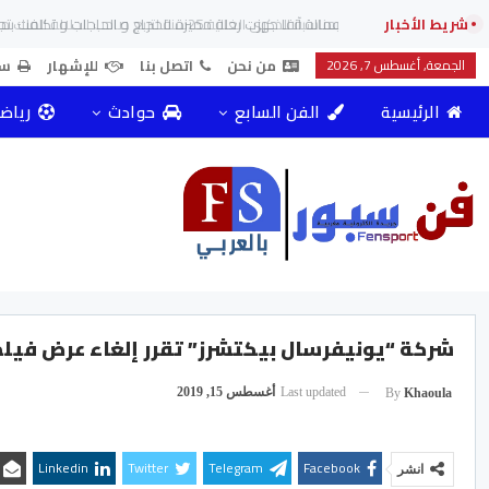
شريط الأخبار
عمالة آنفا جهزت رحلة مميزة للحجاج و الحاجات و تكلفت بتجربة 
الجمعة, أغسطس 7, 2026
من نحن
اتصل بنا
للإشهار
سي
الرئيسية
الفن السابع
حوادث
رياض
شركة “يونيفرسال بيكتشرز” تقرر إلغاء عرض فيلم 
Last updated
أغسطس 15, 2019
By
Khaoula
Linkedin
Twitter
Telegram
Facebook
انشر