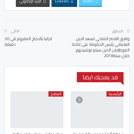
Twitter
Linkedin
البريد الإلكتروني
السابق
التالي
وافق القصر الملكي لسعد الدين
لازانيا بالدجاج المفروم في 20
العثماني رئيس الحكومة على لائحة
دقيقة
الموظفين الذين سيتم توشيحهم
خلال سنة2018
قد يعجبك ايضا
الرئيسية
المطبخ