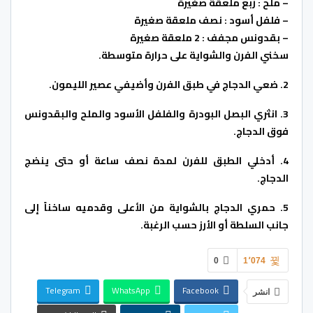
– ملح : ربع ملعقة صغيرة
– فلفل أسود : نصف ملعقة صغيرة
– بقدونس مجفف : 2 ملعقة صغيرة
سخني الفرن والشواية على حرارة متوسطة.
2. ضعي الدجاج في طبق الفرن وأضيفي عصير الليمون.
3. انثري البصل البودرة والفلفل الأسود والملح والبقدونس
فوق الدجاج.
4. أدخلي الطبق للفرن لمدة نصف ساعة أو حتى ينضج
الدجاج.
5. حمري الدجاج بالشواية من الأعلى وقدميه ساخناً إلى
جانب السلطة أو الأرز حسب الرغبة.
0
1٬074
Telegram
WhatsApp
Facebook
انشر