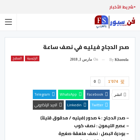
شريط الأخبار
صدر الدجاج فيليه في نصف ساعة
الرئيسية
المطبخ
On
مارس 1, 2018
By
Khaoula
0
1٬074
Telegram
WhatsApp
Facebook
انشر
Twitter
Linkedin
البريد الإلكتروني
– صدر الدجاج : 4 صدور (فيليه / مدقوق قليلاً)
– عصير الليمون : نصف كوب
– بودرة البصل : نصف ملعقة صغيرة