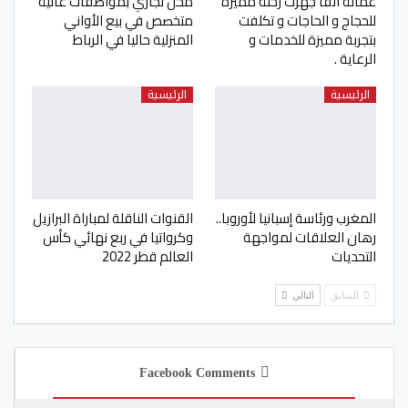
عمالة آنفا جهزت رحلة مميزة
محل تجاري بمواصفات عالية
للحجاج و الحاجات و تكلفت
متخصص في بيع الأواني
بتجربة مميزة للخدمات و
المنزلية حاليا في الرباط
الرعاية .
الرئيسية
الرئيسية
المغرب ورئاسة إسبانيا لأوروبا..
القنوات الناقلة لمباراة البرازيل
رهان العلاقات لمواجهة
وكرواتيا في ربع نهائي كأس
التحديات
العالم قطر 2022
السابق
التالي
Facebook Comments