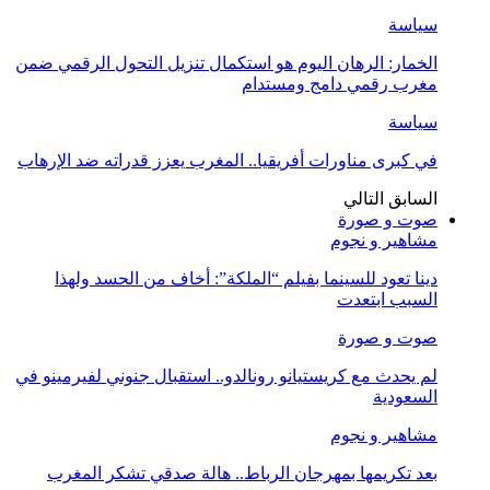
سياسة
الخمار: الرهان اليوم هو استكمال تنزيل التحول الرقمي ضمن
مغرب رقمي دامج ومستدام
سياسة
في كبرى مناورات أفريقيا.. المغرب يعزز قدراته ضد الإرهاب
السابق
التالي
صوت و صورة
مشاهير و نجوم
دينا تعود للسينما بفيلم “الملكة”: أخاف من الحسد ولهذا
السبب ابتعدت
صوت و صورة
لم يحدث مع كريستيانو رونالدو.. استقبال جنوني لفيرمينو في
السعودية
مشاهير و نجوم
بعد تكريمها بمهرجان الرباط.. هالة صدقي تشكر المغرب