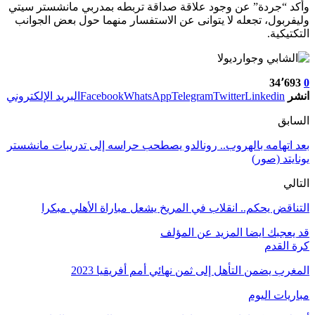
وأكد “جردة” عن وجود علاقة صداقة تربطه بمدربي مانشستر سيتي
وليفربول، تجعله لا يتوانى عن الاستفسار منهما حول بعض الجوانب
التكتيكية.
34٬693
0
انشر
Linkedin
Twitter
Telegram
WhatsApp
Facebook
البريد الإلكتروني
السابق
بعد اتهامه بالهروب.. رونالدو يصطحب حراسه إلى تدريبات مانشستر
يونايتد (صور)
التالي
التناقض يحكم.. انقلاب في المريخ يشعل مباراة الأهلي مبكرا
قد يعجبك ايضا
المزيد عن المؤلف
كرة القدم
المغرب يضمن التأهل إلى ثمن نهائي أمم أفريقيا 2023
مباريات اليوم