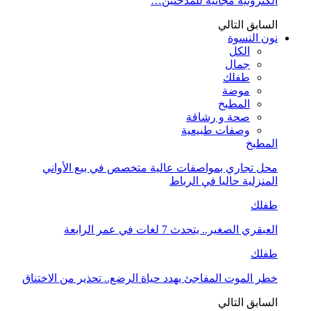
الكترونية مجانية للمدخنين…
السابق
التالي
نون النسوة
الكل
جمال
طفلك
موضة
المطبخ
صحة و رشاقة
وصفات طبيعية
المطبخ
محل تجاري بمواصفات عالية متخصص في بيع الأواني
المنزلية حاليا في الرباط
طفلك
العبقري الصغير.. يتحدث 7 لغات في عمر الرابعة
طفلك
خطر الموت المفاجئ يهدد حياة الرضع.. تحذير من الاختناق
السابق
التالي