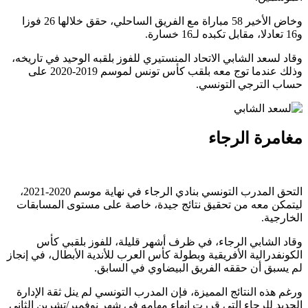
وخاض الأخير 58 مباراة مع الفريق الساحلي، حقق خلالها 26 فوزا
و16 تعادلا، مقابل تكبده لـ16 خسارة.
وقاد لسعد الشابي الاتحاد المنستيري للفوز بلقبه الوحيد في تاريخه،
وذلك عندما توج معه بلقب كأس تونس لموسم 2019-2020 على
حساب الترجي التونسي.
مغامرة الرجاء
التحق المدرب التونسي بنادي الرجاء في نهاية موسم 2020-2021،
ليتمكن معه من تحقيق نتائج جيدة، خاصة على مستوى المسابقات
الخارجية.
وقاد الشابي الرجاء، في ظرف أشهر قليلة، للفوز بلقبي كأس
الكونفدرالية الأفريقية وبطولة كأس العرب للأندية الأبطال، في إنجاز
لم يسبق أن حققه الفريق البيضاوي في السابق.
ورغم هذه النتائج المميزة، فإن المدرب التونسي لم ينل ثقة الإدارة
الجديد للرجاء التي قررت إنهاء مهامه في شهر نوفمبر/تشرين الثاني