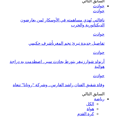
السابق
التالي
حوادث
حوادث
نافالني يُهدي مساهمته في الأوسكار لمن يعارضون
الديكتاتورية والحرب
حوادث
تفاصيل جديدة تبرئ نجم المغربأشرف حكيمي
حوادث
أرنولد شوارزنيغر يتورط بحادث سير.. اصطدمت به دراجة
هوائية
حوادث
وفاة شقيق الفنان راشد الفارس.. وشركة “روتانا” تنعاه
السابق
التالي
رياضة
الكل
هواة
كرة القدم