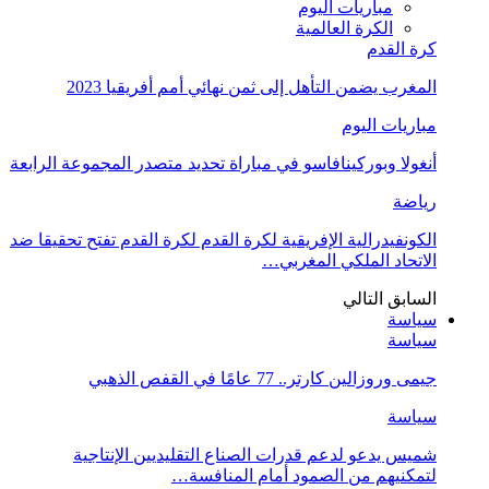
مباريات اليوم
الكرة العالمية
كرة القدم
المغرب يضمن التأهل إلى ثمن نهائي أمم أفريقيا 2023
مباريات اليوم
أنغولا وبوركينافاسو في مباراة تحديد متصدر المجموعة الرابعة
رياضة
الكونفيدرالية الإفريقية لكرة القدم لكرة القدم تفتح تحقيقا ضد
الاتحاد الملكي المغربي…
السابق
التالي
سياسة
سياسة
جيمى وروزالين كارتر.. 77 عامًا في القفص الذهبي
سياسة
شميس يدعو لدعم قدرات الصناع التقليديين الإنتاجية
لتمكنيهم من الصمود أمام المنافسة…