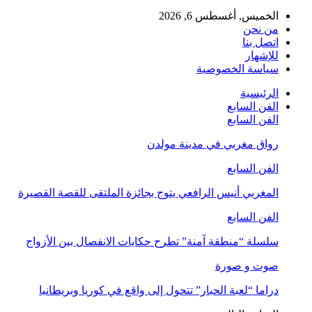
الخميس, أغسطس 6, 2026
من نحن
اتصل بنا
للإشهار
سياسة الخصوصية
الرئيسية
الفن السابع
الفن السابع
رواق مغربي في مدينة مولدن
الفن السابع
المغربي أنيس الرافعي يتوج بجائزة الملتقى للقصة القصيرة
الفن السابع
سلسلة “منطقة آمنة” تطرح حكايات الانفصال بين الأزواج
صوت و صورة
دراما “لعبة الحبار” تتحول إلى واقع في كوريا وبريطانيا