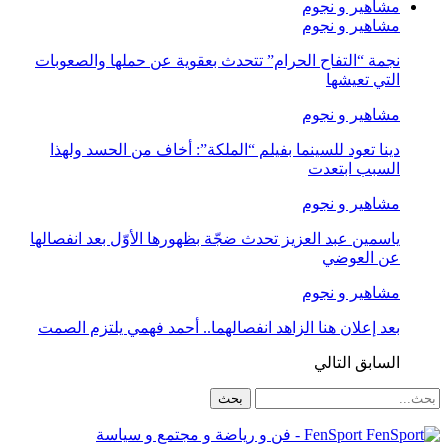
مشاهير و نجوم
مشاهير و نجوم
نجمة “التفاح الحرام” تتحدث بعقوية عن حملها والصعوبات
التي تعيشها
مشاهير و نجوم
دينا تعود للسينما بفيلم “الملكة”: أخاف من الحسد ولهذا
السبب ابتعدت
مشاهير و نجوم
ياسمين عبد العزيز تحدث ضجّة بظهورها الأوّل بعد انفصالها
عن العوضي
مشاهير و نجوم
بعد إعلان هنا الزاهد انفصالهما.. أحمد فهمي يلتزم الصمت
السابق
التالي
FenSport - فن و رياضة و مجتمع و سياسة