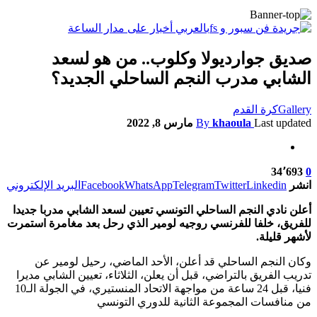
صديق جوارديولا وكلوب.. من هو لسعد
الشابي مدرب النجم الساحلي الجديد؟
Gallery
كرة القدم
Last updated
khaoula
By
مارس 8, 2022
34٬693
0
انشر
Linkedin
Twitter
Telegram
WhatsApp
Facebook
البريد الإلكتروني
أعلن نادي النجم الساحلي التونسي تعيين لسعد الشابي مدربا جديدا
للفريق، خلفا للفرنسي روجيه لومير الذي رحل بعد مغامرة استمرت
لأشهر قليلة.
وكان النجم الساحلي قد أعلن، الأحد الماضي، رحيل لومير عن
تدريب الفريق بالتراضي، قبل أن يعلن، الثلاثاء، تعيين الشابي مديرا
فنيا، قبل 24 ساعة من مواجهة الاتحاد المنستيري، في الجولة الـ10
من منافسات المجموعة الثانية للدوري التونسي