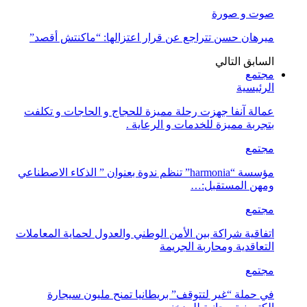
صوت و صورة
ميرهان حسن تتراجع عن قرار اعتزالها: “ماكنتش أقصد”
السابق
التالي
مجتمع
الرئيسية
عمالة آنفا جهزت رحلة مميزة للحجاج و الحاجات و تكلفت
بتجربة مميزة للخدمات و الرعاية .
مجتمع
مؤسسة “harmonia” تنظم ندوة بعنوان ” الذكاء الاصطناعي
ومهن المستقبل:…
مجتمع
اتفاقية شراكة بين الأمن الوطني والعدول لحماية المعاملات
التعاقدية ومحاربة الجريمة
مجتمع
في حملة “غير لتتوقف” بريطانيا تمنح مليون سيجارة