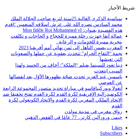
شريط الأخبار
بمناسبة الذكرى الغالية 25سنة لتربع صاحب الجلالة الملك
محمد السادس نصره الله على عرش اسلافه المنعمين ؛اقدم
هذه القصيدة بعنوان: Mon fidèle Roi Mohammed vI
عمالة آنفا جهزت رحلة مميزة للحجاج و الحاجات و تكلفت
بتجربة مميزة للخدمات و الرعاية .
المغرب يضمن التأهل إلى ثمن نهائي أمم أفريقيا 2023
نجمة “التفاح الحرام” تتحدث بعقوية عن حملها والصعوبات
التي تعيشها
دينا تعود للسينما بفيلم “الملكة”: أخاف من الحسد ولهذا
السبب ابتعدت
ياسمين عبد العزيز تحدث ضجّة بظهورها الأوّل بعد انفصالها
عن العوضي
أنغولا وبوركينافاسو في مباراة تحديد متصدر المجموعة الرابعة
الكونفيدرالية الإفريقية لكرة القدم لكرة القدم تفتح تحقيقا ضد
الاتحاد الملكي المغربي لكرة القدم والاتحاد الكونغولي لكرة
القدم
رواق مغربي في مدينة مولدن
جيمى وروزالين كارتر.. 77 عامًا في القفص الذهبي
Likes
Subscribers