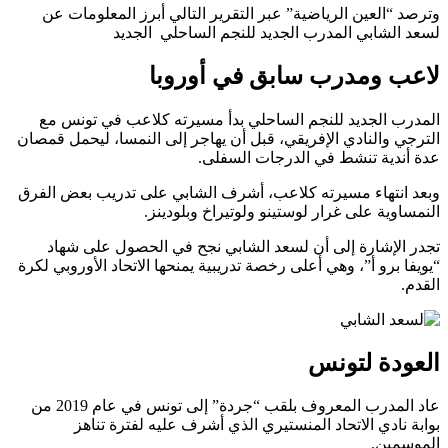
وترصد “العين الرياضية” عبر التقرير التالي أبرز المعلومات عن
لسعد الشابي المدرب الجديد للنجم الساحلي الجديد
لاعب ومدرب سابق في أوروبا
المدرب الجديد للنجم الساحلي بدأ مسيرته كلاعب في تونس مع
الترجي والنادي الإفريقي، قبل أن يهاجر إلى النمسا، ليحمل قمصان
عدة أندية تنشط في الدرجات السفلى.
وبعد انتهاء مسيرته كلاعب، أشرف الشابي على تدريب بعض الفرق
النمساوية على غرار لوستينو ولوتيراخ وبلودينز.
تجدر الإشارة إلى أن لسعد الشابي نجح في الحصول على شهاد
“يويفا برو أ”، وهي أعلى رخصة تدريبية يمنحها الاتحاد الأوروبي لكرة
القدم.
العودة لتونس
عاد المدرب المعروف بلقب “جردة” إلى تونس في عام 2019 من
بوابة نادي الاتحاد المنستيري الذي أشرف عليه لفترة تناهز
الموسمين.