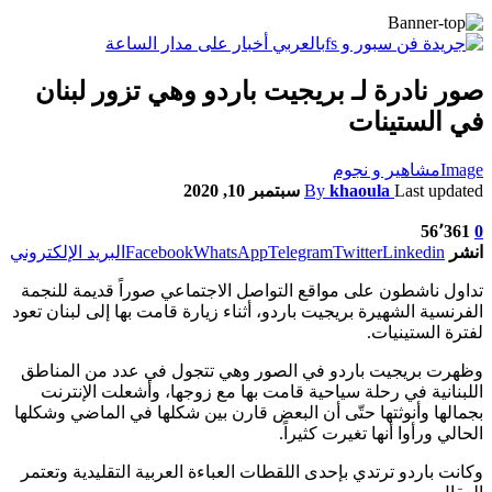
صور نادرة لـ بريجيت باردو وهي تزور لبنان
في الستينات
Image
مشاهير و نجوم
Last updated
khaoula
By
سبتمبر 10, 2020
56٬361
0
انشر
Linkedin
Twitter
Telegram
WhatsApp
Facebook
البريد الإلكتروني
تداول ناشطون على مواقع التواصل الاجتماعي صوراً قديمة للنجمة
الفرنسية الشهيرة بريجيت باردو، أثناء زيارة قامت بها إلى لبنان تعود
لفترة الستينيات.
وظهرت بريجيت باردو في الصور وهي تتجول في عدد من المناطق
اللبنانية في رحلة سياحية قامت بها مع زوجها، وأشعلت الإنترنت
بجمالها وأنوثتها حتّى أن البعض قارن بين شكلها في الماضي وشكلها
الحالي ورأوا أنها تغيرت كثيراً.
وكانت باردو ترتدي بإحدى اللقطات العباءة العربية التقليدية وتعتمر