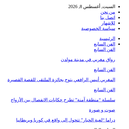
السبت, أغسطس 8, 2026
من نحن
اتصل بنا
للإشهار
سياسة الخصوصية
الرئيسية
الفن السابع
الفن السابع
رواق مغربي في مدينة مولدن
الفن السابع
المغربي أنيس الرافعي يتوج بجائزة الملتقى للقصة القصيرة
الفن السابع
سلسلة “منطقة آمنة” تطرح حكايات الانفصال بين الأزواج
صوت و صورة
دراما “لعبة الحبار” تتحول إلى واقع في كوريا وبريطانيا