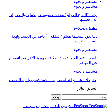
مشاهير و نجوم
مشاهير و نجوم
نجمة “التفاح الحرام” تتحدث بعقوية عن حملها والصعوبات
التي تعيشها
مشاهير و نجوم
دينا تعود للسينما بفيلم “الملكة”: أخاف من الحسد ولهذا
السبب ابتعدت
مشاهير و نجوم
ياسمين عبد العزيز تحدث ضجّة بظهورها الأوّل بعد انفصالها
عن العوضي
مشاهير و نجوم
بعد إعلان هنا الزاهد انفصالهما.. أحمد فهمي يلتزم الصمت
السابق
التالي
FenSport - فن و رياضة و مجتمع و سياسة