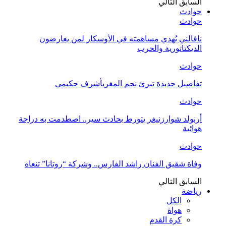
السابق
التالي
حوادث
حوادث
نافالني يُهدي مساهمته في الأوسكار لمن يعارضون
الديكتاتورية والحرب
حوادث
تفاصيل جديدة تبرئ نجم المغربأشرف حكيمي
حوادث
أرنولد شوارزنيغر يتورط بحادث سير.. اصطدمت به دراجة
هوائية
حوادث
وفاة شقيق الفنان راشد الفارس.. وشركة “روتانا” تنعاه
السابق
التالي
رياضة
الكل
هواة
كرة القدم