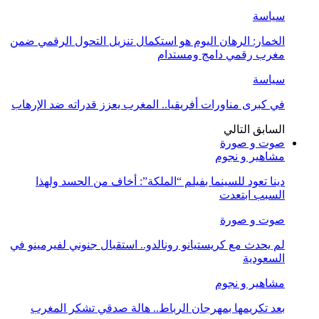
سياسة
الخمار: الرهان اليوم هو استكمال تنزيل التحول الرقمي ضمن
مغرب رقمي دامج ومستدام
سياسة
في كبرى مناورات أفريقيا.. المغرب يعزز قدراته ضد الإرهاب
السابق
التالي
صوت و صورة
مشاهير و نجوم
دينا تعود للسينما بفيلم “الملكة”: أخاف من الحسد ولهذا
السبب ابتعدت
صوت و صورة
لم يحدث مع كريستيانو رونالدو.. استقبال جنوني لفيرمينو في
السعودية
مشاهير و نجوم
بعد تكريمها بمهرجان الرباط.. هالة صدقي تشكر المغرب