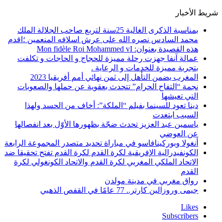
شريط الأخبار
بمناسبة الذكرى الغالية 25سنة لتربع صاحب الجلالة الملك
محمد السادس نصره الله على عرش اسلافه المنعمين ؛اقدم
هذه القصيدة بعنوان: Mon fidèle Roi Mohammed vI
عمالة آنفا جهزت رحلة مميزة للحجاج و الحاجات و تكلفت
بتجربة مميزة للخدمات و الرعاية .
المغرب يضمن التأهل إلى ثمن نهائي أمم أفريقيا 2023
نجمة “التفاح الحرام” تتحدث بعقوية عن حملها والصعوبات
التي تعيشها
دينا تعود للسينما بفيلم “الملكة”: أخاف من الحسد ولهذا
السبب ابتعدت
ياسمين عبد العزيز تحدث ضجّة بظهورها الأوّل بعد انفصالها
عن العوضي
أنغولا وبوركينافاسو في مباراة تحديد متصدر المجموعة الرابعة
الكونفيدرالية الإفريقية لكرة القدم لكرة القدم تفتح تحقيقا ضد
الاتحاد الملكي المغربي لكرة القدم والاتحاد الكونغولي لكرة
القدم
رواق مغربي في مدينة مولدن
جيمى وروزالين كارتر.. 77 عامًا في القفص الذهبي
Likes
Subscribers