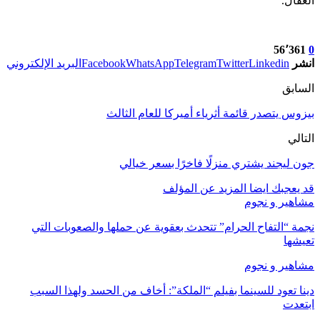
العقال.
56٬361
0
انشر
Linkedin
Twitter
Telegram
WhatsApp
Facebook
البريد الإلكتروني
السابق
بيزوس يتصدر قائمة أثرياء أميركا للعام الثالث
التالي
جون ليجند يشتري منزلًا فاخرًا بسعر خيالي
قد يعجبك ايضا
المزيد عن المؤلف
مشاهير و نجوم
نجمة “التفاح الحرام” تتحدث بعقوية عن حملها والصعوبات التي
تعيشها
مشاهير و نجوم
دينا تعود للسينما بفيلم “الملكة”: أخاف من الحسد ولهذا السبب
ابتعدت