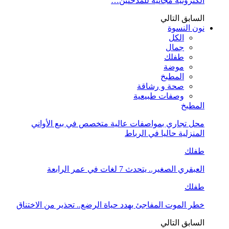
الكترونية مجانية للمدخنين…
السابق
التالي
نون النسوة
الكل
جمال
طفلك
موضة
المطبخ
صحة و رشاقة
وصفات طبيعية
المطبخ
محل تجاري بمواصفات عالية متخصص في بيع الأواني
المنزلية حاليا في الرباط
طفلك
العبقري الصغير.. يتحدث 7 لغات في عمر الرابعة
طفلك
خطر الموت المفاجئ يهدد حياة الرضع.. تحذير من الاختناق
السابق
التالي