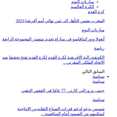
مباريات اليوم
الكرة العالمية
كرة القدم
المغرب يضمن التأهل إلى ثمن نهائي أمم أفريقيا 2023
مباريات اليوم
أنغولا وبوركينافاسو في مباراة تحديد متصدر المجموعة الرابعة
رياضة
الكونفيدرالية الإفريقية لكرة القدم لكرة القدم تفتح تحقيقا ضد
الاتحاد الملكي المغربي…
السابق
التالي
سياسة
سياسة
جيمى وروزالين كارتر.. 77 عامًا في القفص الذهبي
سياسة
شميس يدعو لدعم قدرات الصناع التقليديين الإنتاجية
لتمكنيهم من الصمود أمام المنافسة…