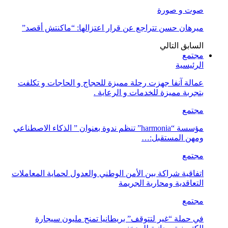
صوت و صورة
ميرهان حسن تتراجع عن قرار اعتزالها: “ماكنتش أقصد”
السابق
التالي
مجتمع
الرئيسية
عمالة آنفا جهزت رحلة مميزة للحجاج و الحاجات و تكلفت
بتجربة مميزة للخدمات و الرعاية .
مجتمع
مؤسسة “harmonia” تنظم ندوة بعنوان ” الذكاء الاصطناعي
ومهن المستقبل:…
مجتمع
اتفاقية شراكة بين الأمن الوطني والعدول لحماية المعاملات
التعاقدية ومحاربة الجريمة
مجتمع
في حملة “غير لتتوقف” بريطانيا تمنح مليون سيجارة