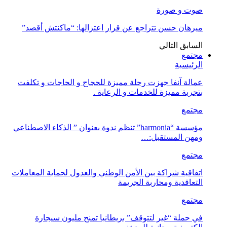
صوت و صورة
ميرهان حسن تتراجع عن قرار اعتزالها: “ماكنتش أقصد”
السابق
التالي
مجتمع
الرئيسية
عمالة آنفا جهزت رحلة مميزة للحجاج و الحاجات و تكلفت
بتجربة مميزة للخدمات و الرعاية .
مجتمع
مؤسسة “harmonia” تنظم ندوة بعنوان ” الذكاء الاصطناعي
ومهن المستقبل:…
مجتمع
اتفاقية شراكة بين الأمن الوطني والعدول لحماية المعاملات
التعاقدية ومحاربة الجريمة
مجتمع
في حملة “غير لتتوقف” بريطانيا تمنح مليون سيجارة