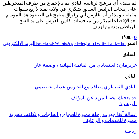
لم يتقدم أي مرشح لرئاسة النادي تم بالإجماع من طرف المنخرطين
على إنتخاب الرئيس السابق شكري في ولاية تمتد لأربع سنوات
مقبلة ، و يذكر أن فارس أبي رقراق يطمح في الصعود هذا الموسم
بعد الإقصاء المبكر من منافسات كأس العرش على يد الفتح
الرباطي بهدفين لهدف
1٬005
0
انشر
Linkedin
Twitter
Telegram
WhatsApp
Facebook
البريد الإلكتروني
السابق
غريزمان : استبعادي من القائمة النهائية ، وصمة عار
التالي
النادي القنيطري يتعاقد مع الحارس عدنان عاصيمي
قد يعجبك ايضا
المزيد عن المؤلف
الرئيسية
عمالة آنفا جهزت رحلة مميزة للحجاج و الحاجات و تكلفت بتجربة
مميزة للخدمات و الرعاية .
رياضة