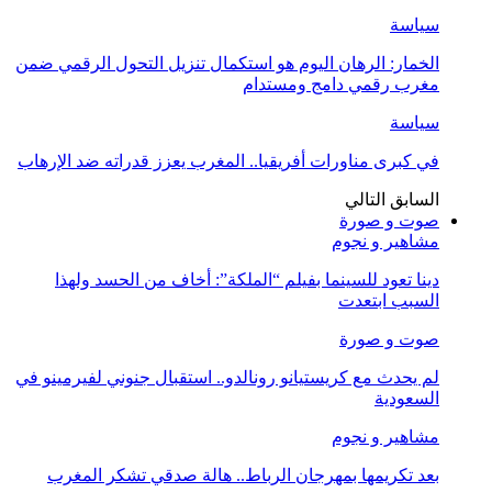
سياسة
الخمار: الرهان اليوم هو استكمال تنزيل التحول الرقمي ضمن
مغرب رقمي دامج ومستدام
سياسة
في كبرى مناورات أفريقيا.. المغرب يعزز قدراته ضد الإرهاب
السابق
التالي
صوت و صورة
مشاهير و نجوم
دينا تعود للسينما بفيلم “الملكة”: أخاف من الحسد ولهذا
السبب ابتعدت
صوت و صورة
لم يحدث مع كريستيانو رونالدو.. استقبال جنوني لفيرمينو في
السعودية
مشاهير و نجوم
بعد تكريمها بمهرجان الرباط.. هالة صدقي تشكر المغرب