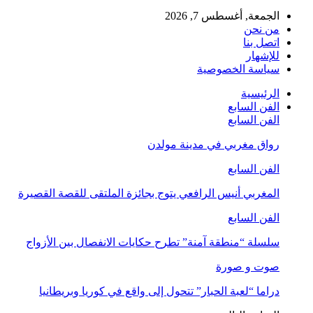
الجمعة, أغسطس 7, 2026
من نحن
اتصل بنا
للإشهار
سياسة الخصوصية
الرئيسية
الفن السابع
الفن السابع
رواق مغربي في مدينة مولدن
الفن السابع
المغربي أنيس الرافعي يتوج بجائزة الملتقى للقصة القصيرة
الفن السابع
سلسلة “منطقة آمنة” تطرح حكايات الانفصال بين الأزواج
صوت و صورة
دراما “لعبة الحبار” تتحول إلى واقع في كوريا وبريطانيا