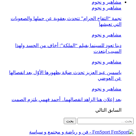
مشاهير و نجوم
مشاهير و نجوم
نجمة “التفاح الحرام” تتحدث بعقوية عن حملها والصعوبات
التي تعيشها
مشاهير و نجوم
دينا تعود للسينما بفيلم “الملكة”: أخاف من الحسد ولهذا
السبب ابتعدت
مشاهير و نجوم
ياسمين عبد العزيز تحدث ضجّة بظهورها الأوّل بعد انفصالها
عن العوضي
مشاهير و نجوم
بعد إعلان هنا الزاهد انفصالهما.. أحمد فهمي يلتزم الصمت
السابق
التالي
FenSport - فن و رياضة و مجتمع و سياسة