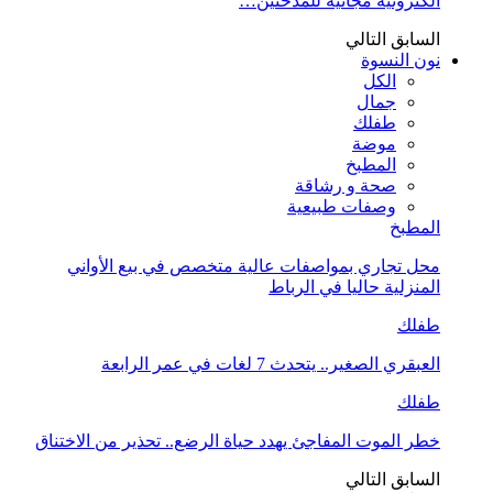
الكترونية مجانية للمدخنين…
السابق
التالي
نون النسوة
الكل
جمال
طفلك
موضة
المطبخ
صحة و رشاقة
وصفات طبيعية
المطبخ
محل تجاري بمواصفات عالية متخصص في بيع الأواني
المنزلية حاليا في الرباط
طفلك
العبقري الصغير.. يتحدث 7 لغات في عمر الرابعة
طفلك
خطر الموت المفاجئ يهدد حياة الرضع.. تحذير من الاختناق
السابق
التالي