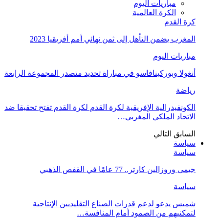
مباريات اليوم
الكرة العالمية
كرة القدم
المغرب يضمن التأهل إلى ثمن نهائي أمم أفريقيا 2023
مباريات اليوم
أنغولا وبوركينافاسو في مباراة تحديد متصدر المجموعة الرابعة
رياضة
الكونفيدرالية الإفريقية لكرة القدم لكرة القدم تفتح تحقيقا ضد
الاتحاد الملكي المغربي…
السابق
التالي
سياسة
سياسة
جيمى وروزالين كارتر.. 77 عامًا في القفص الذهبي
سياسة
شميس يدعو لدعم قدرات الصناع التقليديين الإنتاجية
لتمكنيهم من الصمود أمام المنافسة…