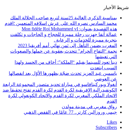
شريط الأخبار
بمناسبة الذكرى الغالية 25سنة لتربع صاحب الجلالة الملك
محمد السادس نصره الله على عرش اسلافه المنعمين ؛اقدم
هذه القصيدة بعنوان: Mon fidèle Roi Mohammed vI
عمالة آنفا جهزت رحلة مميزة للحجاج و الحاجات و تكلفت
بتجربة مميزة للخدمات و الرعاية .
المغرب يضمن التأهل إلى ثمن نهائي أمم أفريقيا 2023
نجمة “التفاح الحرام” تتحدث بعقوية عن حملها والصعوبات
التي تعيشها
دينا تعود للسينما بفيلم “الملكة”: أخاف من الحسد ولهذا
السبب ابتعدت
ياسمين عبد العزيز تحدث ضجّة بظهورها الأوّل بعد انفصالها
عن العوضي
أنغولا وبوركينافاسو في مباراة تحديد متصدر المجموعة الرابعة
الكونفيدرالية الإفريقية لكرة القدم لكرة القدم تفتح تحقيقا ضد
الاتحاد الملكي المغربي لكرة القدم والاتحاد الكونغولي لكرة
القدم
رواق مغربي في مدينة مولدن
جيمى وروزالين كارتر.. 77 عامًا في القفص الذهبي
Likes
Subscribers