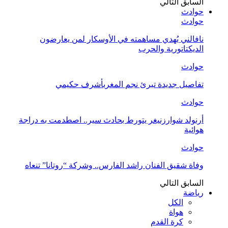
السابق
التالي
حوادث
حوادث
نافالني يُهدي مساهمته في الأوسكار لمن يعارضون
الديكتاتورية والحرب
حوادث
تفاصيل جديدة تبرئ نجم المغربأشرف حكيمي
حوادث
أرنولد شوارزنيغر يتورط بحادث سير.. اصطدمت به دراجة
هوائية
حوادث
وفاة شقيق الفنان راشد الفارس.. وشركة “روتانا” تنعاه
السابق
التالي
رياضة
الكل
هواة
كرة القدم