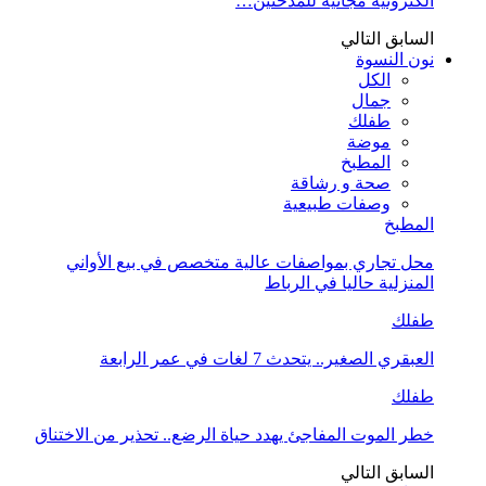
الكترونية مجانية للمدخنين…
السابق
التالي
نون النسوة
الكل
جمال
طفلك
موضة
المطبخ
صحة و رشاقة
وصفات طبيعية
المطبخ
محل تجاري بمواصفات عالية متخصص في بيع الأواني
المنزلية حاليا في الرباط
طفلك
العبقري الصغير.. يتحدث 7 لغات في عمر الرابعة
طفلك
خطر الموت المفاجئ يهدد حياة الرضع.. تحذير من الاختناق
السابق
التالي