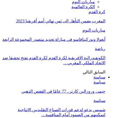
مباريات اليوم
الكرة العالمية
كرة القدم
المغرب يضمن التأهل إلى ثمن نهائي أمم أفريقيا 2023
مباريات اليوم
أنغولا وبوركينافاسو في مباراة تحديد متصدر المجموعة الرابعة
رياضة
الكونفيدرالية الإفريقية لكرة القدم لكرة القدم تفتح تحقيقا ضد
الاتحاد الملكي المغربي…
السابق
التالي
سياسة
سياسة
جيمى وروزالين كارتر.. 77 عامًا في القفص الذهبي
سياسة
شميس يدعو لدعم قدرات الصناع التقليديين الإنتاجية
لتمكنيهم من الصمود أمام المنافسة…