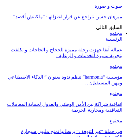
صوت و صورة
ميرهان حسن تتراجع عن قرار اعتزالها: “ماكنتش أقصد”
السابق
التالي
مجتمع
الرئيسية
عمالة آنفا جهزت رحلة مميزة للحجاج و الحاجات و تكلفت
بتجربة مميزة للخدمات و الرعاية .
مجتمع
مؤسسة “harmonia” تنظم ندوة بعنوان ” الذكاء الاصطناعي
ومهن المستقبل:…
مجتمع
اتفاقية شراكة بين الأمن الوطني والعدول لحماية المعاملات
التعاقدية ومحاربة الجريمة
مجتمع
في حملة “غير لتتوقف” بريطانيا تمنح مليون سيجارة