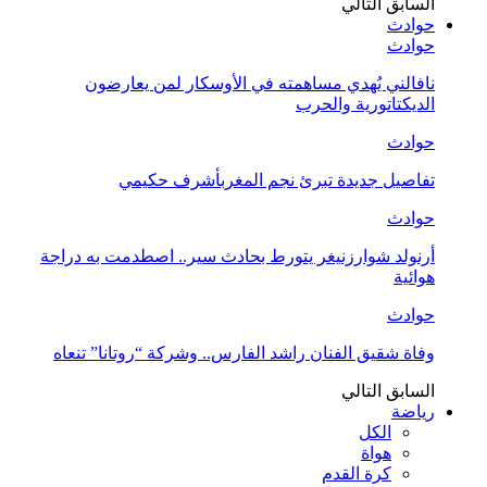
السابق
التالي
حوادث
حوادث
نافالني يُهدي مساهمته في الأوسكار لمن يعارضون
الديكتاتورية والحرب
حوادث
تفاصيل جديدة تبرئ نجم المغربأشرف حكيمي
حوادث
أرنولد شوارزنيغر يتورط بحادث سير.. اصطدمت به دراجة
هوائية
حوادث
وفاة شقيق الفنان راشد الفارس.. وشركة “روتانا” تنعاه
السابق
التالي
رياضة
الكل
هواة
كرة القدم