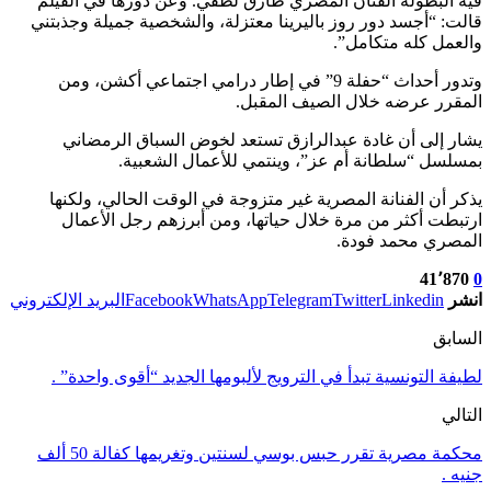
فيه البطولة الفنان المصري طارق لطفي. وعن دورها في الفيلم
قالت: “أجسد دور روز باليرينا معتزلة، والشخصية جميلة وجذبتني
والعمل كله متكامل”.
وتدور أحداث “حفلة 9” في إطار درامي اجتماعي أكشن، ومن
المقرر عرضه خلال الصيف المقبل.
يشار إلى أن غادة عبدالرازق تستعد لخوض السباق الرمضاني
بمسلسل “سلطانة أم عز”، وينتمي للأعمال الشعبية.
يذكر أن الفنانة المصرية غير متزوجة في الوقت الحالي، ولكنها
ارتبطت أكثر من مرة خلال حياتها، ومن أبرزهم رجل الأعمال
المصري محمد فودة.
41٬870
0
انشر
Linkedin
Twitter
Telegram
WhatsApp
Facebook
البريد الإلكتروني
السابق
لطيفة التونسية تبدأ في الترويج لألبومها الجديد “أقوى واحدة” .
التالي
محكمة مصرية تقرر حبس بوسي لسنتين وتغريمها كفالة 50 ألف
جنيه .