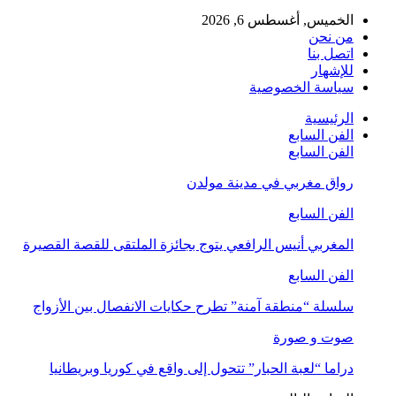
الخميس, أغسطس 6, 2026
من نحن
اتصل بنا
للإشهار
سياسة الخصوصية
الرئيسية
الفن السابع
الفن السابع
رواق مغربي في مدينة مولدن
الفن السابع
المغربي أنيس الرافعي يتوج بجائزة الملتقى للقصة القصيرة
الفن السابع
سلسلة “منطقة آمنة” تطرح حكايات الانفصال بين الأزواج
صوت و صورة
دراما “لعبة الحبار” تتحول إلى واقع في كوريا وبريطانيا