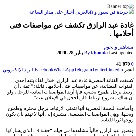
غادة عبد الرازق تكشف عن مواصفات فتى
أحلامها .
مشاهير و نجوم
Last updated
khaoula
By
يناير 28, 2020
41٬870
0
انشر
Linkedin
Twitter
Telegram
WhatsApp
Facebook
البريد الإلكتروني
كشفت الفنانة المصرية غادة عبد الرازق، خلال لقاء بثته إحدى
القنوات الفضائية، عن مواصفات فتى أحلامها، قائلة: “أتمنى أن
أرتبط برجل طموح يحبني، فأنا أريد المواصفات العادية للرجل، ولو
أن هناك مشروع ارتباط فلن أخجل في الإعلان عنه”.
وأضافت النجمة المصرية أنها تتمنى الارتباط برجل محترم وطموح
ويحبها، وهي المواصفات الطبيعية، مشيرة إلى أنها لا تهتم بأن يكون
زوجها ثرياً للغاية.
وتصور عبدالرازق حالياً مشاهدها في فيلم “حفلة 9″، الذي يشاركها