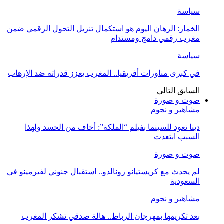
سياسة
الخمار: الرهان اليوم هو استكمال تنزيل التحول الرقمي ضمن
مغرب رقمي دامج ومستدام
سياسة
في كبرى مناورات أفريقيا.. المغرب يعزز قدراته ضد الإرهاب
السابق
التالي
صوت و صورة
مشاهير و نجوم
دينا تعود للسينما بفيلم “الملكة”: أخاف من الحسد ولهذا
السبب ابتعدت
صوت و صورة
لم يحدث مع كريستيانو رونالدو.. استقبال جنوني لفيرمينو في
السعودية
مشاهير و نجوم
بعد تكريمها بمهرجان الرباط.. هالة صدقي تشكر المغرب