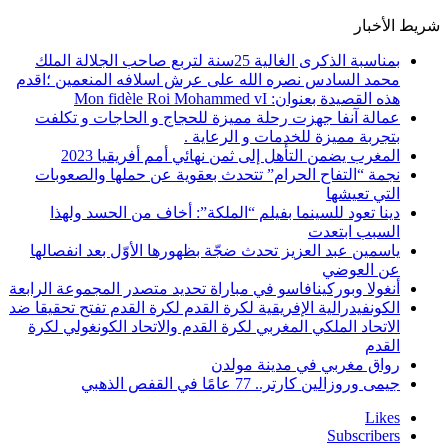
شريط الأخبار
بمناسبة الذكرى الغالية 25سنة لتربع صاحب الجلالة الملك
محمد السادس نصره الله على عرش اسلافه المنعمين ؛اقدم
هذه القصيدة بعنوان: Mon fidèle Roi Mohammed vI
عمالة آنفا جهزت رحلة مميزة للحجاج و الحاجات و تكلفت
بتجربة مميزة للخدمات و الرعاية .
المغرب يضمن التأهل إلى ثمن نهائي أمم أفريقيا 2023
نجمة “التفاح الحرام” تتحدث بعقوية عن حملها والصعوبات
التي تعيشها
دينا تعود للسينما بفيلم “الملكة”: أخاف من الحسد ولهذا
السبب ابتعدت
ياسمين عبد العزيز تحدث ضجّة بظهورها الأوّل بعد انفصالها
عن العوضي
أنغولا وبوركينافاسو في مباراة تحديد متصدر المجموعة الرابعة
الكونفيدرالية الإفريقية لكرة القدم لكرة القدم تفتح تحقيقا ضد
الاتحاد الملكي المغربي لكرة القدم والاتحاد الكونغولي لكرة
القدم
رواق مغربي في مدينة مولدن
جيمى وروزالين كارتر.. 77 عامًا في القفص الذهبي
Likes
Subscribers