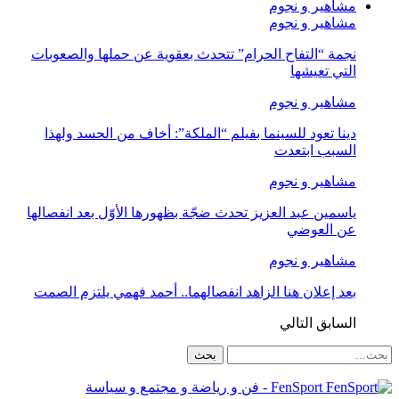
مشاهير و نجوم
مشاهير و نجوم
نجمة “التفاح الحرام” تتحدث بعقوية عن حملها والصعوبات
التي تعيشها
مشاهير و نجوم
دينا تعود للسينما بفيلم “الملكة”: أخاف من الحسد ولهذا
السبب ابتعدت
مشاهير و نجوم
ياسمين عبد العزيز تحدث ضجّة بظهورها الأوّل بعد انفصالها
عن العوضي
مشاهير و نجوم
بعد إعلان هنا الزاهد انفصالهما.. أحمد فهمي يلتزم الصمت
السابق
التالي
FenSport - فن و رياضة و مجتمع و سياسة