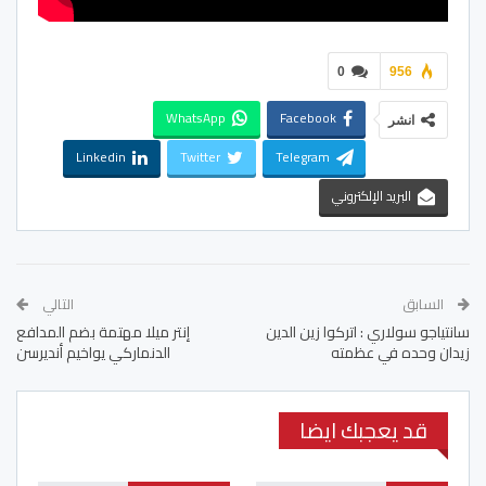
0
956
WhatsApp
Facebook
انشر
Linkedin
Twitter
Telegram
البريد الإلكتروني
السابق
التالي
سانتياجو سولاري : اتركوا زين الدين
إنتر ميلا مهتمة بضم المدافع
زيدان وحده في عظمته
الدنماركي يواخيم أنديرسن
قد يعجبك ايضا