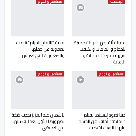
الرئيسية
مشاهير و نجوم
عمالة آنفا جهزت رحلة مميزة
نجمة “التفاح الحرام” تتحدث
للحجاج و الحاجات و تكلفت
بعقوية عن حملها
بتجربة مميزة للخدمات و
والصعوبات التي تعيشها
الرعاية .
مشاهير و نجوم
مشاهير و نجوم
دينا تعود للسينما بفيلم
ياسمين عبد العزيز تحدث ضجّة
“الملكة”: أخاف من الحسد
بظهورها الأوّل بعد انفصالها
ولهذا السبب ابتعدت
عن العوضي