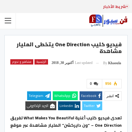
شريط الأخبار
فيديو كليب One Direction يتخطى المليار
مشاهدة
الرئيسية
مشاهير و نجوم
Last updated
أكتوبر 30, 2018
By
Khaoula
0
956
Telegram
WhatsApp
Facebook
انشر
Twitter
Linkedin
البريد الإلكتروني
تعدى فيديو كليب أغنية What Makes You Beautiful لفريق
One Direction – “ون دايركشن” المليار مشاهدة عبر موقع