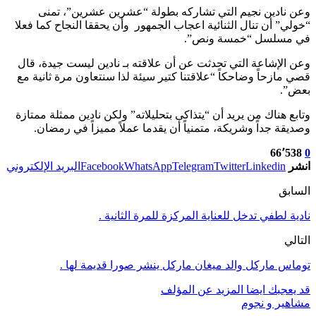
وعن نادين نجيم التي تشاركه بطولة “عشرين عشرين”، تمنى
“خولي” أن تنال الثنائية اعجاب الجمهور وأن يحققا النجاح كما فعلا
في مسلسل “خمسة ونص”.
وعن الإشاعة التي تحدثت عن أن علاقته بـ نادين ليست جيدة، قال
قصي مازحاً وضاحكاً “علاقتنا كتير سيئة لذا سنتعاون مرة ثانية مع
بعض”.
وتابع هناك من يريد أن “يتذاكى بتحليلاته” ولكن نادين ممثلة ممتازة
وصديقة جداً وشريكة، متمنياً أن يقدما عملاً مميزاً في رمضان.
66٬538
0
انشر
Linkedin
Twitter
Telegram
WhatsApp
Facebook
البريد الإلكتروني
السابق
نادية لطفي تدخل للعناية المركزة للمرة الثانية .
التالي
توماس ماركل والد ميغان ماركل ينشر صورا قديمة لها .
قد يعجبك ايضا
المزيد عن المؤلف
مشاهير و نجوم