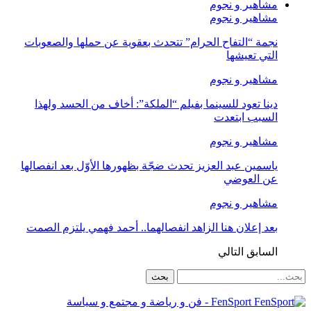
مشاهير و نجوم
مشاهير و نجوم
نجمة “التفاح الحرام” تتحدث بعقوية عن حملها والصعوبات
التي تعيشها
مشاهير و نجوم
دينا تعود للسينما بفيلم “الملكة”: أخاف من الحسد ولهذا
السبب ابتعدت
مشاهير و نجوم
ياسمين عبد العزيز تحدث ضجّة بظهورها الأوّل بعد انفصالها
عن العوضي
مشاهير و نجوم
بعد إعلان هنا الزاهد انفصالهما.. أحمد فهمي يلتزم الصمت
السابق
التالي
FenSport - فن و رياضة و مجتمع و سياسة