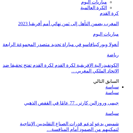
مباريات اليوم
الكرة العالمية
كرة القدم
المغرب يضمن التأهل إلى ثمن نهائي أمم أفريقيا 2023
مباريات اليوم
أنغولا وبوركينافاسو في مباراة تحديد متصدر المجموعة الرابعة
رياضة
الكونفيدرالية الإفريقية لكرة القدم لكرة القدم تفتح تحقيقا ضد
الاتحاد الملكي المغربي…
السابق
التالي
سياسة
سياسة
جيمى وروزالين كارتر.. 77 عامًا في القفص الذهبي
سياسة
شميس يدعو لدعم قدرات الصناع التقليديين الإنتاجية
لتمكنيهم من الصمود أمام المنافسة…