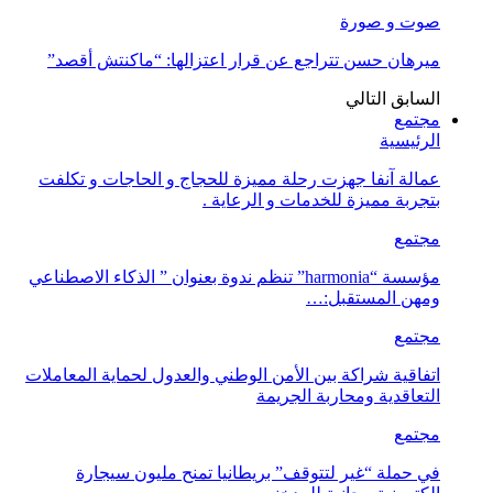
صوت و صورة
ميرهان حسن تتراجع عن قرار اعتزالها: “ماكنتش أقصد”
السابق
التالي
مجتمع
الرئيسية
عمالة آنفا جهزت رحلة مميزة للحجاج و الحاجات و تكلفت
بتجربة مميزة للخدمات و الرعاية .
مجتمع
مؤسسة “harmonia” تنظم ندوة بعنوان ” الذكاء الاصطناعي
ومهن المستقبل:…
مجتمع
اتفاقية شراكة بين الأمن الوطني والعدول لحماية المعاملات
التعاقدية ومحاربة الجريمة
مجتمع
في حملة “غير لتتوقف” بريطانيا تمنح مليون سيجارة