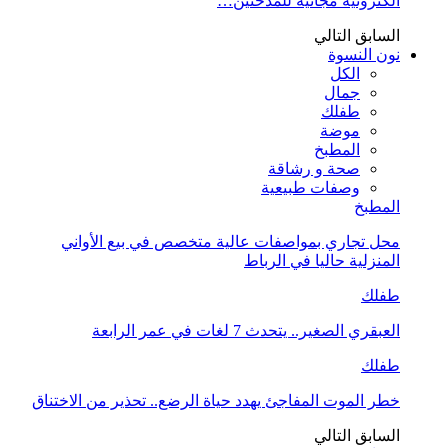
الكترونية مجانية للمدخنين…
السابق
التالي
نون النسوة
الكل
جمال
طفلك
موضة
المطبخ
صحة و رشاقة
وصفات طبيعية
المطبخ
محل تجاري بمواصفات عالية متخصص في بيع الأواني
المنزلية حاليا في الرباط
طفلك
العبقري الصغير.. يتحدث 7 لغات في عمر الرابعة
طفلك
خطر الموت المفاجئ يهدد حياة الرضع.. تحذير من الاختناق
السابق
التالي