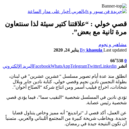
قصي خولي : “علاقتنا كتير سيئة لذا سنتعاون
مرة ثانية مع بعض”.
مشاهير و نجوم
Last updated
khaoula
By
يناير 24, 2020
66٬538
0
انشر
Linkedin
Twitter
Telegram
WhatsApp
Facebook
البريد الإلكتروني
انطلق منذ عدة أيام تصوير مسلسل “عشرين عشرين” في لبنان،
بطولة النجمين نادين نجيم وقصي خولي، كتابة نادين جابر وبلال
شحادات، اخراج فيليب أسمر ومن انتاج شركة “الصبّاح أخوان”.
تؤدي نادين في المسلسل شخصية “النقيب سما”، فيما يؤدي قصي
شخصية رئيس عصابة.
عن العمل، أكد قصي لـ “تراندينغ” أنه مميز وخاص يتناول قضايا
جديدة. ويخاطب شريحة كبيرة من المجتمع اللبناني والعربي. متمنياً
أن تكون النتيجة جيدة في رمضان.