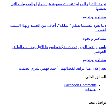
نجمة “التفاح الحرام” تتحدث بعقوية عن حملها والصعوبات التي
تعيشها
مشاهير و نجوم
دينا تعود للسينما بفيلم “الملكة”: أخاف من الحسد ولهذا السبب
ابتعدت
مشاهير و نجوم
ياسمين عبد العزيز تحدث ضجّة بظهورها الأوّل بعد انفصالها عن
العوضي
مشاهير و نجوم
بعد إعلان هنا الزاهد انفصالهما.. أحمد فهمي يلتزم الصمت
السابق
التالي
Facebook Comments
تعليقات
تواصل معنا