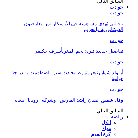
السابق
التالي
حوادث
حوادث
نافالني يُهدي مساهمته في الأوسكار لمن يعارضون
الديكتاتورية والحرب
حوادث
تفاصيل جديدة تبرئ نجم المغربأشرف حكيمي
حوادث
أرنولد شوارزنيغر يتورط بحادث سير.. اصطدمت به دراجة
هوائية
حوادث
وفاة شقيق الفنان راشد الفارس.. وشركة “روتانا” تنعاه
السابق
التالي
رياضة
الكل
هواة
كرة القدم