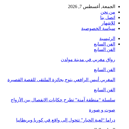
الجمعة, أغسطس 7, 2026
من نحن
اتصل بنا
للإشهار
سياسة الخصوصية
الرئيسية
الفن السابع
الفن السابع
رواق مغربي في مدينة مولدن
الفن السابع
المغربي أنيس الرافعي يتوج بجائزة الملتقى للقصة القصيرة
الفن السابع
سلسلة “منطقة آمنة” تطرح حكايات الانفصال بين الأزواج
صوت و صورة
دراما “لعبة الحبار” تتحول إلى واقع في كوريا وبريطانيا