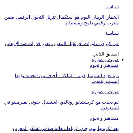
سياسة
الخمار: الرهان اليوم هو استكمال تنزيل التحول الرقمي ضمن
مغرب رقمي دامج ومستدام
سياسة
في كبرى مناورات أفريقيا.. المغرب يعزز قدراته ضد الإرهاب
السابق
التالي
صوت و صورة
مشاهير و نجوم
دينا تعود للسينما بفيلم “الملكة”: أخاف من الحسد ولهذا
السبب ابتعدت
صوت و صورة
لم يحدث مع كريستيانو رونالدو.. استقبال جنوني لفيرمينو في
السعودية
مشاهير و نجوم
بعد تكريمها بمهرجان الرباط.. هالة صدقي تشكر المغرب