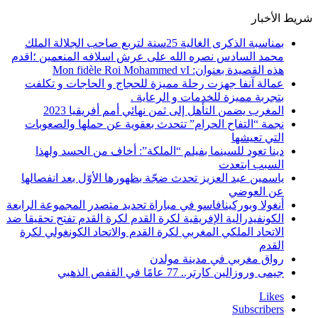
شريط الأخبار
بمناسبة الذكرى الغالية 25سنة لتربع صاحب الجلالة الملك
محمد السادس نصره الله على عرش اسلافه المنعمين ؛اقدم
هذه القصيدة بعنوان: Mon fidèle Roi Mohammed vI
عمالة آنفا جهزت رحلة مميزة للحجاج و الحاجات و تكلفت
بتجربة مميزة للخدمات و الرعاية .
المغرب يضمن التأهل إلى ثمن نهائي أمم أفريقيا 2023
نجمة “التفاح الحرام” تتحدث بعقوية عن حملها والصعوبات
التي تعيشها
دينا تعود للسينما بفيلم “الملكة”: أخاف من الحسد ولهذا
السبب ابتعدت
ياسمين عبد العزيز تحدث ضجّة بظهورها الأوّل بعد انفصالها
عن العوضي
أنغولا وبوركينافاسو في مباراة تحديد متصدر المجموعة الرابعة
الكونفيدرالية الإفريقية لكرة القدم لكرة القدم تفتح تحقيقا ضد
الاتحاد الملكي المغربي لكرة القدم والاتحاد الكونغولي لكرة
القدم
رواق مغربي في مدينة مولدن
جيمى وروزالين كارتر.. 77 عامًا في القفص الذهبي
Likes
Subscribers