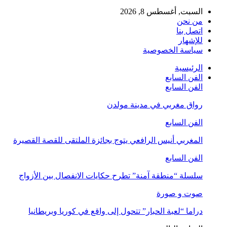
السبت, أغسطس 8, 2026
من نحن
اتصل بنا
للإشهار
سياسة الخصوصية
الرئيسية
الفن السابع
الفن السابع
رواق مغربي في مدينة مولدن
الفن السابع
المغربي أنيس الرافعي يتوج بجائزة الملتقى للقصة القصيرة
الفن السابع
سلسلة “منطقة آمنة” تطرح حكايات الانفصال بين الأزواج
صوت و صورة
دراما “لعبة الحبار” تتحول إلى واقع في كوريا وبريطانيا