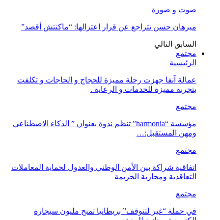
صوت و صورة
ميرهان حسن تتراجع عن قرار اعتزالها: “ماكنتش أقصد”
السابق
التالي
مجتمع
الرئيسية
عمالة آنفا جهزت رحلة مميزة للحجاج و الحاجات و تكلفت
بتجربة مميزة للخدمات و الرعاية .
مجتمع
مؤسسة “harmonia” تنظم ندوة بعنوان ” الذكاء الاصطناعي
ومهن المستقبل:…
مجتمع
اتفاقية شراكة بين الأمن الوطني والعدول لحماية المعاملات
التعاقدية ومحاربة الجريمة
مجتمع
في حملة “غير لتتوقف” بريطانيا تمنح مليون سيجارة