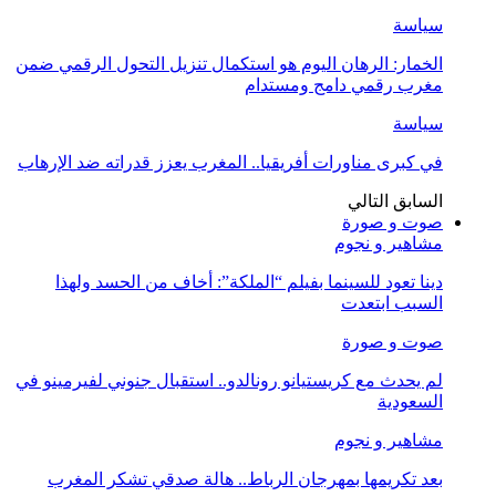
سياسة
الخمار: الرهان اليوم هو استكمال تنزيل التحول الرقمي ضمن
مغرب رقمي دامج ومستدام
سياسة
في كبرى مناورات أفريقيا.. المغرب يعزز قدراته ضد الإرهاب
السابق
التالي
صوت و صورة
مشاهير و نجوم
دينا تعود للسينما بفيلم “الملكة”: أخاف من الحسد ولهذا
السبب ابتعدت
صوت و صورة
لم يحدث مع كريستيانو رونالدو.. استقبال جنوني لفيرمينو في
السعودية
مشاهير و نجوم
بعد تكريمها بمهرجان الرباط.. هالة صدقي تشكر المغرب