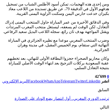
ومن إحدى هذه الهجمات، تمكن أسود الأطلس الشباب من تسجيل
هدفهم الأول في الدقيقة 79، عن طريق تسديدة من اللاعب معاذ
بكيزان خدعت حارس اليمن وسكنت الزاوية اليمنى القريبة.
وفي الدقائق الأخيرة من عمر المباراة حاول المنتخب اليمنى إدراك
التعادل، لكن الوقت لم يسعفه، ليستغل منتخب المغرب المرتدات
ويقتل المواجهة بهدف ثان رائع، سجله اللاعب البديل سعيد الرفاعي.
وضرب المنتخب المغربي موعدا مع نظيره الجزائري في المباراة
النهائية التي ستقام، يوم الخميس المقبل، في مدينة وهران
الجزائرية.
وكان محاربو الصحراء حجزوا البطاقة الأولى للنهائي، بعد تخطيهم
عقبة السعودية بركلات الترجيح بعد انتهاء الوقت الأصلي للمباراة
بنتيجة التعادل السلبي.
42٬699
0
انشر
Linkedin
Twitter
Telegram
WhatsApp
Facebook
البريد الإلكتروني
السابق
ترتيب الدوري المغربي.. أول انتصار يضع الوداد على الصدارة
التالي