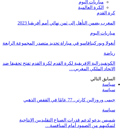
مباريات اليوم
الكرة العالمية
كرة القدم
المغرب يضمن التأهل إلى ثمن نهائي أمم أفريقيا 2023
مباريات اليوم
أنغولا وبوركينافاسو في مباراة تحديد متصدر المجموعة الرابعة
رياضة
الكونفيدرالية الإفريقية لكرة القدم لكرة القدم تفتح تحقيقا ضد
الاتحاد الملكي المغربي…
السابق
التالي
سياسة
سياسة
جيمى وروزالين كارتر.. 77 عامًا في القفص الذهبي
سياسة
شميس يدعو لدعم قدرات الصناع التقليديين الإنتاجية
لتمكنيهم من الصمود أمام المنافسة…