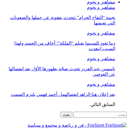
مشاهير و نجوم
مشاهير و نجوم
نجمة “التفاح الحرام” تتحدث بعقوية عن حملها والصعوبات
التي تعيشها
مشاهير و نجوم
دينا تعود للسينما بفيلم “الملكة”: أخاف من الحسد ولهذا
السبب ابتعدت
مشاهير و نجوم
ياسمين عبد العزيز تحدث ضجّة بظهورها الأوّل بعد انفصالها
عن العوضي
مشاهير و نجوم
بعد إعلان هنا الزاهد انفصالهما.. أحمد فهمي يلتزم الصمت
السابق
التالي
FenSport - فن و رياضة و مجتمع و سياسة