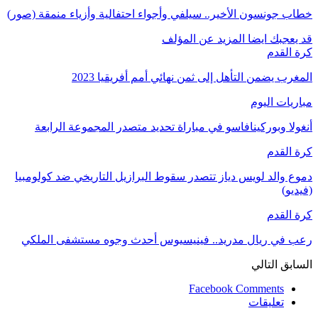
خطاب جونسون الأخير.. سيلفي وأجواء احتفالية وأزياء منمقة (صور)
قد يعجبك ايضا
المزيد عن المؤلف
كرة القدم
المغرب يضمن التأهل إلى ثمن نهائي أمم أفريقيا 2023
مباريات اليوم
أنغولا وبوركينافاسو في مباراة تحديد متصدر المجموعة الرابعة
كرة القدم
دموع والد لويس دياز تتصدر سقوط البرازيل التاريخي ضد كولومبيا
(فيديو)
كرة القدم
رعب في ريال مدريد.. فينيسيوس أحدث وجوه مستشفى الملكي
السابق
التالي
Facebook Comments
تعليقات