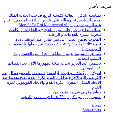
شريط الأخبار
بمناسبة الذكرى الغالية 25سنة لتربع صاحب الجلالة الملك
محمد السادس نصره الله على عرش اسلافه المنعمين ؛اقدم
هذه القصيدة بعنوان: Mon fidèle Roi Mohammed vI
عمالة آنفا جهزت رحلة مميزة للحجاج و الحاجات و تكلفت
بتجربة مميزة للخدمات و الرعاية .
المغرب يضمن التأهل إلى ثمن نهائي أمم أفريقيا 2023
نجمة “التفاح الحرام” تتحدث بعقوية عن حملها والصعوبات
التي تعيشها
دينا تعود للسينما بفيلم “الملكة”: أخاف من الحسد ولهذا
السبب ابتعدت
ياسمين عبد العزيز تحدث ضجّة بظهورها الأوّل بعد انفصالها
عن العوضي
أنغولا وبوركينافاسو في مباراة تحديد متصدر المجموعة الرابعة
الكونفيدرالية الإفريقية لكرة القدم لكرة القدم تفتح تحقيقا ضد
الاتحاد الملكي المغربي لكرة القدم والاتحاد الكونغولي لكرة
القدم
رواق مغربي في مدينة مولدن
جيمى وروزالين كارتر.. 77 عامًا في القفص الذهبي
Likes
Subscribers