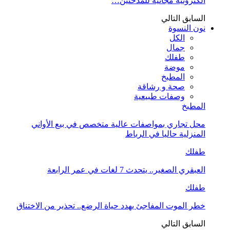
الكترونية مجانية للمدخنين…
السابق
التالي
نون النسوة
الكل
جمال
طفلك
موضة
المطبخ
صحة و رشاقة
وصفات طبيعية
المطبخ
محل تجاري بمواصفات عالية متخصص في بيع الأواني
المنزلية حاليا في الرباط
طفلك
العبقري الصغير.. يتحدث 7 لغات في عمر الرابعة
طفلك
خطر الموت المفاجئ يهدد حياة الرضع.. تحذير من الاختناق
السابق
التالي