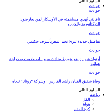
السابق
التالي
حوادث
حوادث
نافالني يُهدي مساهمته في الأوسكار لمن يعارضون
الديكتاتورية والحرب
حوادث
تفاصيل جديدة تبرئ نجم المغربأشرف حكيمي
حوادث
أرنولد شوارزنيغر يتورط بحادث سير.. اصطدمت به دراجة
هوائية
حوادث
وفاة شقيق الفنان راشد الفارس.. وشركة “روتانا” تنعاه
السابق
التالي
رياضة
الكل
هواة
كرة القدم