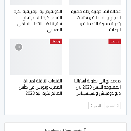
عمالة آنفا جهزت رحلة مميزة
الكونفيدرالية الإفريقية لكرة
للحجاج و الحاجات و تكلفت
القدم لكرة القدم تفتح
بتجربة مميزة للخدمات و
تحقيقا ضد الاتحاد الملكي
الرعاية .
المغربي…
رياضة
رياضة
موعد نهائي بطولة أستراليا
القنوات الناقلة لمباراة
المفتوحة للتنس 2023 بين
المغرب وتونس في كأس
ديوكوفيتش وتسيتسيباس
العالم لكرة اليد 2023
السابق
التالي
Facebook Comments