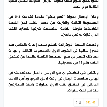
تسورينكو، لتتوج بلقب بطولة “برزبين” الدولية للتنس للمرة
الثانية يوم الأحد.
وكان الإرسال بحوزة “تسورينكو” عندما تقدمت 5-3 في
المجموعة الثانية واقتربت من حسم اللقب، لكن اللاعبة
التشيكية طويلة القامة استجمعت خبرتها لتسترد اللقب
الذي فازت به قبل عامين.
وخضعت اللاعبة الأوكرانية للعلاج بسبب إصابة بالكاحل بعد
كسر إرسالها في الشوط الأول بالمجموعة الثالثة، وانهارت
بعد ذلك لتعجز عن منع المصنفة الثامنة عالميا من تحقيق
اللقب رقم 12 في مسيرتها.
ويلتقي كي نيشيكوري مع الروسي دانييل ميدفيديف في
نهائي منافسات الرجال في وقت لاحق اليوم، ويأمل اللاعب
الياباني في تحقيق لقبه الأول ببطولات رابطة المحترفين
منذ نحو ثلاث سنوات.
0
581