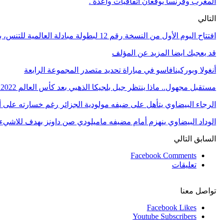
المغرب وفرنسا يوقعان اتفاقيات واعدة .
التالي
افتتاح اليوم الأول من النسخة رقم 12 لبطولة مبادلة العالمية للتنس، بحضور مميز للأطفال
قد يعجبك ايضا
المزيد عن المؤلف
أنغولا وبوركينافاسو في مباراة تحديد متصدر المجموعة الرابعة
مستقبل مجهول.. ماذا ينتظر جيل بلجيكا الذهبي بعد كأس العالم 2022؟
الرجاء البيضاوي يتأهل على ضيفه مولودية الجزائر رغم خسارته على أرضه 1
الوداد البيضاوي ينهزم أمام مضيفه ماميلودي صن داونز بهدف للاشيء 
السابق
التالي
Facebook Comments
تعليقات
تواصل معنا
Facebook
Likes
Youtube
Subscribers