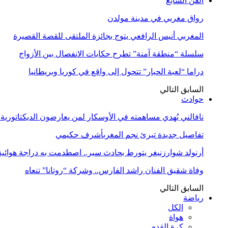
الفن السابع
رواق مغربي في مدينة مولدن
المغربي أنيس الرافعي يتوج بجائزة الملتقى للقصة القصيرة
سلسلة “منطقة آمنة” تطرح حكايات الانفصال بين الأزواج
دراما “لعبة الحبار” تتحول إلى واقع في كوريا وبريطانيا
السابق
التالي
حوادث
نافالني يُهدي مساهمته في الأوسكار لمن يعارضون الديكتاتورية
تفاصيل جديدة تبرئ نجم المغربأشرف حكيمي
أرنولد شوارزنيغر يتورط بحادث سير.. اصطدمت به دراجة هوائية
وفاة شقيق الفنان راشد الفارس.. وشركة “روتانا” تنعاه
السابق
التالي
رياضة
الكل
هواة
كرة القدم