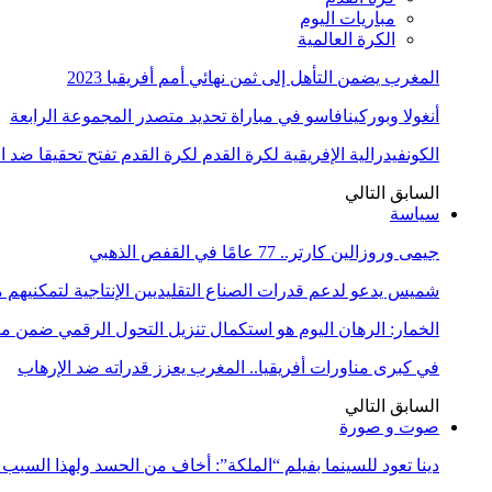
مباريات اليوم
الكرة العالمية
المغرب يضمن التأهل إلى ثمن نهائي أمم أفريقيا 2023
أنغولا وبوركينافاسو في مباراة تحديد متصدر المجموعة الرابعة
الكونفيدرالية الإفريقية لكرة القدم لكرة القدم تفتح تحقيقا ضد 
السابق
التالي
سياسة
جيمى وروزالين كارتر.. 77 عامًا في القفص الذهبي
شميس يدعو لدعم قدرات الصناع التقليديين الإنتاجية لتمكنيهم
الخمار: الرهان اليوم هو استكمال تنزيل التحول الرقمي ضمن
في كبرى مناورات أفريقيا.. المغرب يعزز قدراته ضد الإرهاب
السابق
التالي
صوت و صورة
دينا تعود للسينما بفيلم “الملكة”: أخاف من الحسد ولهذا السبب 