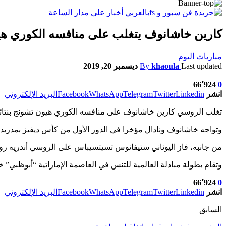
كارين خاشانوف يتغلب على منافسه الكوري هيون تشونج 
مباريات اليوم
Last updated
khaoula
By
ديسمبر 20, 2019
66٬924
0
انشر
Linkedin
Twitter
Telegram
WhatsApp
Facebook
البريد الإلكتروني
تغلب الروسي كارين خاشانوف على منافسه الكوري هيون تشونج بنتائج مجموعات 7-6 (7-4) و6-4 ليضرب موعدا الجمعة مع الإسباني رافائيل نادال في نصف نهائي ب
وتواجه خاشانوف ونادال مؤخرا في الدور الأول من كأس ديفيز بمدريد، حين فاز ال
من جانبه، فاز اليوناني ستيفانوس تسيتسيباس على الروسي أندريه روبليف بنتائج مجموعات 6-3 و6-4 ليواجه الصربي نو
وتقام بطولة مبادلة العالمية للتنس في العاصمة الإماراتية “أبوظبي” خلال الفترة من 19 إلى 21 ديسمبر/كانون الأول الجاري، في مركز أبوظبي الدول
66٬924
0
انشر
Linkedin
Twitter
Telegram
WhatsApp
Facebook
البريد الإلكتروني
السابق