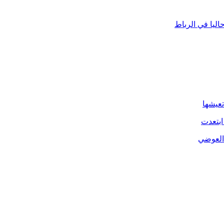
ليا في الرباط
تعيشها
ابتعدت
 العوضي