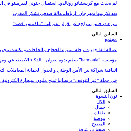
لم يحدث مع كريستيانو رونالدو.. استقبال جنوني لفيرمينو في ا
بعد تكريمها بمهرجان الرباط.. هالة صدقي تشكر المغرب
ميرهان حسن تتراجع عن قرار اعتزالها: “ماكنتش أقصد”
السابق
التالي
مجتمع
عمالة آنفا جهزت رحلة مميزة للحجاج و الحاجات و تكلفت بتجربة
مؤسسة “harmonia” تنظم ندوة بعنوان ” الذكاء الاصطناعي ومهن المستقبل:…
اتفاقية شراكة بين الأمن الوطني والعدول لحماية المعاملات التع
في حملة “غير لتتوقف” بريطانيا تمنح مليون سيجارة الكترونية 
السابق
التالي
نون النسوة
الكل
جمال
طفلك
موضة
المطبخ
صحة و رشاقة