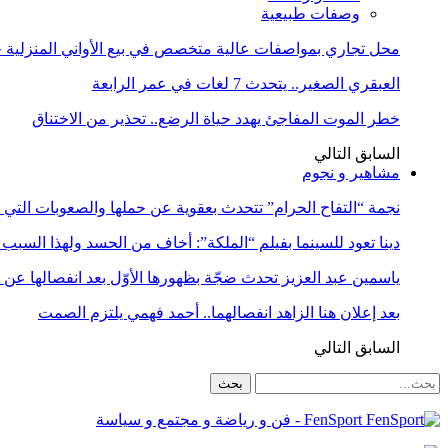
وصفات طبيعية
محل تجاري بمواصفات عالية متخصص في بيع الأواني المنزلية حا
العبقري الصغير.. يتحدث 7 لغات في عمر الرابعة
خطر الموت المفاجئ يهدد حياة الرضع.. تحذير من الاختناق
السابق
التالي
مشاهير و نجوم
نجمة “التفاح الحرام” تتحدث بعقوية عن حملها والصعوبات التي 
دينا تعود للسينما بفيلم “الملكة”: أخاف من الحسد ولهذا السبب 
ياسمين عبد العزيز تحدث ضجّة بظهورها الأوّل بعد انفصالها عن
بعد إعلان هنا الزاهد انفصالهما.. أحمد فهمي يلتزم الصمت
السابق
التالي
FenSport - فن و رياضة و مجتمع و سياسة