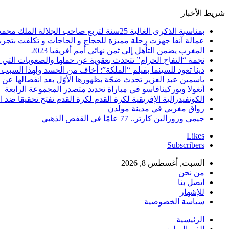
شريط الأخبار
بمناسبة الذكرى الغالية 25سنة لتربع صاحب الجلالة الملك محمد السادس نصره الله على عرش اسلافه المنعمين ؛اقدم هذه القصيدة بعنوان: Mon fidèle Roi Mohammed vI
عمالة آنفا جهزت رحلة مميزة للحجاج و الحاجات و تكلفت بتجربة
المغرب يضمن التأهل إلى ثمن نهائي أمم أفريقيا 2023
نجمة “التفاح الحرام” تتحدث بعقوية عن حملها والصعوبات التي 
دينا تعود للسينما بفيلم “الملكة”: أخاف من الحسد ولهذا السبب 
ياسمين عبد العزيز تحدث ضجّة بظهورها الأوّل بعد انفصالها عن
أنغولا وبوركينافاسو في مباراة تحديد متصدر المجموعة الرابعة
الكونفيدرالية الإفريقية لكرة القدم لكرة القدم تفتح تحقيقا ضد ا
رواق مغربي في مدينة مولدن
جيمى وروزالين كارتر.. 77 عامًا في القفص الذهبي
Likes
Subscribers
السبت, أغسطس 8, 2026
من نحن
اتصل بنا
للإشهار
سياسة الخصوصية
الرئيسية