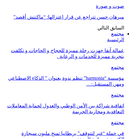
صوت و صورة
ميرهان حسن تتراجع عن قرار اعتزالها: “ماكنتش أقصد”
السابق
التالي
مجتمع
الرئيسية
عمالة آنفا جهزت رحلة مميزة للحجاج و الحاجات و تكلفت
بتجربة مميزة للخدمات و الرعاية .
مجتمع
مؤسسة “harmonia” تنظم ندوة بعنوان ” الذكاء الاصطناعي
ومهن المستقبل:…
مجتمع
اتفاقية شراكة بين الأمن الوطني والعدول لحماية المعاملات
التعاقدية ومحاربة الجريمة
مجتمع
في حملة “غير لتتوقف” بريطانيا تمنح مليون سيجارة