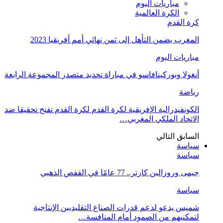
مباريات اليوم
الكرة العالمية
كرة القدم
المغرب يضمن التأهل إلى ثمن نهائي أمم أفريقيا 2023
مباريات اليوم
أنغولا وبوركينافاسو في مباراة تحديد متصدر المجموعة الرابعة
رياضة
الكونفيدرالية الإفريقية لكرة القدم لكرة القدم تفتح تحقيقا ضد
الاتحاد الملكي المغربي…
السابق
التالي
سياسة
سياسة
جيمى وروزالين كارتر.. 77 عامًا في القفص الذهبي
سياسة
شميس يدعو لدعم قدرات الصناع التقليديين الإنتاجية
لتمكنيهم من الصمود أمام المنافسة…