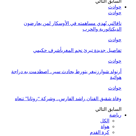
السابق
التالي
حوادث
حوادث
نافالني يُهدي مساهمته في الأوسكار لمن يعارضون
الديكتاتورية والحرب
حوادث
تفاصيل جديدة تبرئ نجم المغربأشرف حكيمي
حوادث
أرنولد شوارزنيغر يتورط بحادث سير.. اصطدمت به دراجة
هوائية
حوادث
وفاة شقيق الفنان راشد الفارس.. وشركة “روتانا” تنعاه
السابق
التالي
رياضة
الكل
هواة
كرة القدم