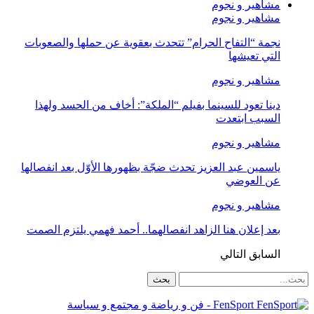
مشاهير و نجوم
مشاهير و نجوم
نجمة “التفاح الحرام” تتحدث بعقوية عن حملها والصعوبات
التي تعيشها
مشاهير و نجوم
دينا تعود للسينما بفيلم “الملكة”: أخاف من الحسد ولهذا
السبب ابتعدت
مشاهير و نجوم
ياسمين عبد العزيز تحدث ضجّة بظهورها الأوّل بعد انفصالها
عن العوضي
مشاهير و نجوم
بعد إعلان هنا الزاهد انفصالهما.. أحمد فهمي يلتزم الصمت
السابق
التالي
FenSport - فن و رياضة و مجتمع و سياسة