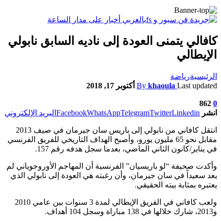
كافالي يتمنى العودة إلى ناديه السابق نابولي
الإيطالي
الرئيسية
رياضة
Last updated
khaoula
By
أكتوبر 17, 2018
862
0
انشر
Linkedin
Twitter
Telegram
WhatsApp
Facebook
البريد الإلكتروني
انتقل كافاني من نابولي إلى باريس سان جيرمان في صيف 2013
مقابل نحو 65 مليون يورو، وأصبح الهداف التاريخي للفريق الفرنسي
في يناير/كانون الثاني الماضي، بعدما سجل هدفه رقم 157.
وأكدت صحيفة “لو باريسيان” الفرنسية أن المهاجم الأوروجوياني لم
يعد سعيداً في سان جيرمان، وأن رغبته هي العودة إلى نابولي الذي
يعتبره بمثابة بيته الحقيقي.
ولعب كافاني في الفريق الإيطالي لمدة 3 سنوات بين عامي 2010
و2013، شارك خلالها في 138 مباراة وسجل 104 أهداف.