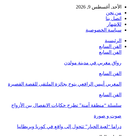
الأحد, أغسطس 9, 2026
من نحن
اتصل بنا
للإشهار
سياسة الخصوصية
الرئيسية
الفن السابع
الفن السابع
رواق مغربي في مدينة مولدن
الفن السابع
المغربي أنيس الرافعي يتوج بجائزة الملتقى للقصة القصيرة
الفن السابع
سلسلة “منطقة آمنة” تطرح حكايات الانفصال بين الأزواج
صوت و صورة
دراما “لعبة الحبار” تتحول إلى واقع في كوريا وبريطانيا