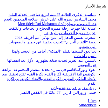
شريط الأخبار
بمناسبة الذكرى الغالية 25سنة لتربع صاحب الجلالة الملك
محمد السادس نصره الله على عرش اسلافه المنعمين ؛اقدم
هذه القصيدة بعنوان: Mon fidèle Roi Mohammed vI
عمالة آنفا جهزت رحلة مميزة للحجاج و الحاجات و تكلفت
بتجربة مميزة للخدمات و الرعاية .
المغرب يضمن التأهل إلى ثمن نهائي أمم أفريقيا 2023
نجمة “التفاح الحرام” تتحدث بعقوية عن حملها والصعوبات
التي تعيشها
دينا تعود للسينما بفيلم “الملكة”: أخاف من الحسد ولهذا
السبب ابتعدت
ياسمين عبد العزيز تحدث ضجّة بظهورها الأوّل بعد انفصالها
عن العوضي
أنغولا وبوركينافاسو في مباراة تحديد متصدر المجموعة الرابعة
الكونفيدرالية الإفريقية لكرة القدم لكرة القدم تفتح تحقيقا ضد
الاتحاد الملكي المغربي لكرة القدم والاتحاد الكونغولي لكرة
القدم
رواق مغربي في مدينة مولدن
جيمى وروزالين كارتر.. 77 عامًا في القفص الذهبي
Likes
Subscribers