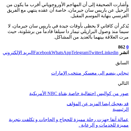
وأشارت الصحيفة إلى أن المهاجم الأوروجوياني أقرب ما يكون من
الرحيل عن باريس سان جيرمان، خاصة أن عقده ينتهي مع الفريق
الفرنسي بنهاية الموسم المقبل.
يُذكر أن كافاني لا يحظى بأوقات جيدة في باريس سان جيرمان، لا
سيما منذ وصول البرازيلي نيمار دا سيلفا قادماً من برشلونة، حيث
مرت العلاقة بينهما بالعديد من المشاكل.
862
0
انشر
Linkedin
Twitter
Telegram
WhatsApp
Facebook
البريد الإلكتروني
السابق
تيجاني ينضم الى معسكر منتخب الإمارات
التالي
صور من كواليس احتفالية خاصة بقناة NBC الأمريكية
قد يعجبك ايضا
المزيد عن المؤلف
الرئيسية
عمالة آنفا جهزت رحلة مميزة للحجاج و الحاجات و تكلفت بتجربة
مميزة للخدمات و الرعاية .