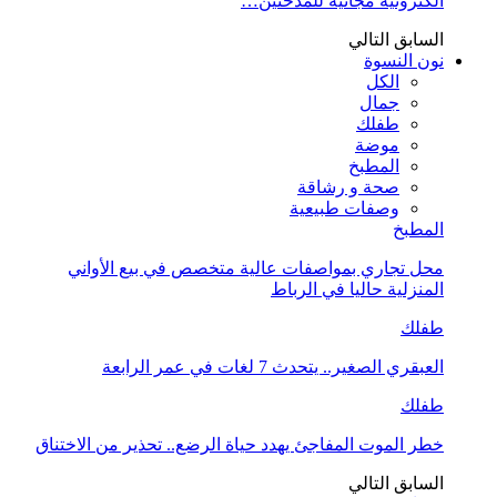
الكترونية مجانية للمدخنين…
السابق
التالي
نون النسوة
الكل
جمال
طفلك
موضة
المطبخ
صحة و رشاقة
وصفات طبيعية
المطبخ
محل تجاري بمواصفات عالية متخصص في بيع الأواني
المنزلية حاليا في الرباط
طفلك
العبقري الصغير.. يتحدث 7 لغات في عمر الرابعة
طفلك
خطر الموت المفاجئ يهدد حياة الرضع.. تحذير من الاختناق
السابق
التالي