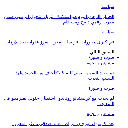
سياسة
الخمار: الرهان اليوم هو استكمال تنزيل التحول الرقمي ضمن
مغرب رقمي دامج ومستدام
سياسة
في كبرى مناورات أفريقيا.. المغرب يعزز قدراته ضد الإرهاب
السابق
التالي
صوت و صورة
مشاهير و نجوم
دينا تعود للسينما بفيلم “الملكة”: أخاف من الحسد ولهذا
السبب ابتعدت
صوت و صورة
لم يحدث مع كريستيانو رونالدو.. استقبال جنوني لفيرمينو في
السعودية
مشاهير و نجوم
بعد تكريمها بمهرجان الرباط.. هالة صدقي تشكر المغرب