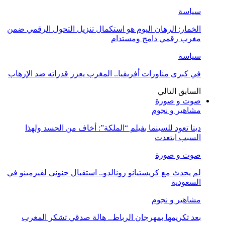
سياسة
الخمار: الرهان اليوم هو استكمال تنزيل التحول الرقمي ضمن
مغرب رقمي دامج ومستدام
سياسة
في كبرى مناورات أفريقيا.. المغرب يعزز قدراته ضد الإرهاب
السابق
التالي
صوت و صورة
مشاهير و نجوم
دينا تعود للسينما بفيلم “الملكة”: أخاف من الحسد ولهذا
السبب ابتعدت
صوت و صورة
لم يحدث مع كريستيانو رونالدو.. استقبال جنوني لفيرمينو في
السعودية
مشاهير و نجوم
بعد تكريمها بمهرجان الرباط.. هالة صدقي تشكر المغرب