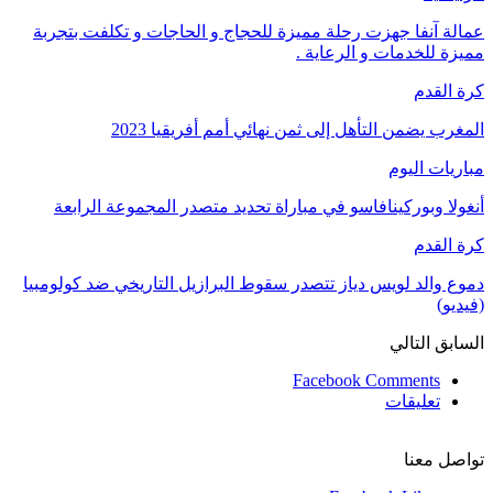
عمالة آنفا جهزت رحلة مميزة للحجاج و الحاجات و تكلفت بتجربة
مميزة للخدمات و الرعاية .
كرة القدم
المغرب يضمن التأهل إلى ثمن نهائي أمم أفريقيا 2023
مباريات اليوم
أنغولا وبوركينافاسو في مباراة تحديد متصدر المجموعة الرابعة
كرة القدم
دموع والد لويس دياز تتصدر سقوط البرازيل التاريخي ضد كولومبيا
(فيديو)
السابق
التالي
Facebook Comments
تعليقات
تواصل معنا