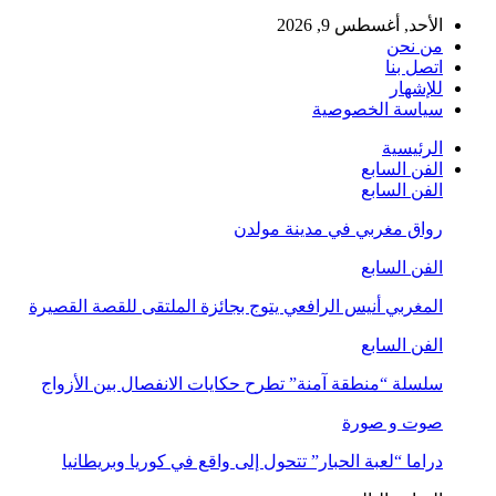
الأحد, أغسطس 9, 2026
من نحن
اتصل بنا
للإشهار
سياسة الخصوصية
الرئيسية
الفن السابع
الفن السابع
رواق مغربي في مدينة مولدن
الفن السابع
المغربي أنيس الرافعي يتوج بجائزة الملتقى للقصة القصيرة
الفن السابع
سلسلة “منطقة آمنة” تطرح حكايات الانفصال بين الأزواج
صوت و صورة
دراما “لعبة الحبار” تتحول إلى واقع في كوريا وبريطانيا