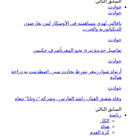
السابق
التالي
حوادث
حوادث
نافالني يُهدي مساهمته في الأوسكار لمن يعارضون
الديكتاتورية والحرب
حوادث
تفاصيل جديدة تبرئ نجم المغربأشرف حكيمي
حوادث
أرنولد شوارزنيغر يتورط بحادث سير.. اصطدمت به دراجة
هوائية
حوادث
وفاة شقيق الفنان راشد الفارس.. وشركة “روتانا” تنعاه
السابق
التالي
رياضة
الكل
هواة
كرة القدم