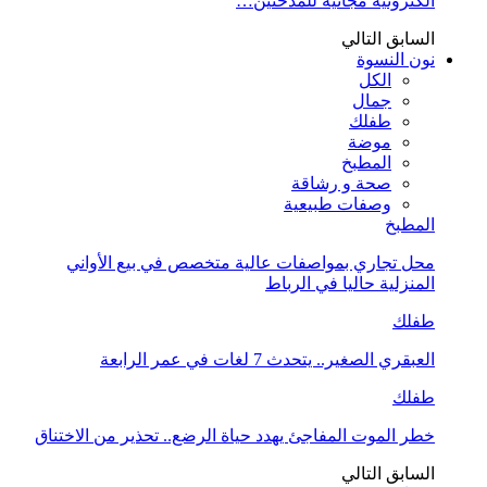
الكترونية مجانية للمدخنين…
السابق
التالي
نون النسوة
الكل
جمال
طفلك
موضة
المطبخ
صحة و رشاقة
وصفات طبيعية
المطبخ
محل تجاري بمواصفات عالية متخصص في بيع الأواني
المنزلية حاليا في الرباط
طفلك
العبقري الصغير.. يتحدث 7 لغات في عمر الرابعة
طفلك
خطر الموت المفاجئ يهدد حياة الرضع.. تحذير من الاختناق
السابق
التالي