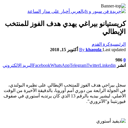
كريستيانو بيراغي يهدي هدف الفوز للمنتخب
الإيطالي
الرئيسية
كرة القدم
Last updated
khaoula
By
أكتوبر 15, 2018
986
0
انشر
Linkedin
Twitter
Telegram
WhatsApp
Facebook
البريد الإلكتروني
سجل بيراجي هدف الفوز للمنتخب الإيطالي على نظيره البولندي،
في الجولة الرابعة من دوري أمم أوروبا، بالدقيقة الأخيرة من الوقت
الأصلي، ليشير بيديه بالرقم 13 الذي كان يرتديه أستوري في صفوف
فيورنتينا و”الآتزوري”.