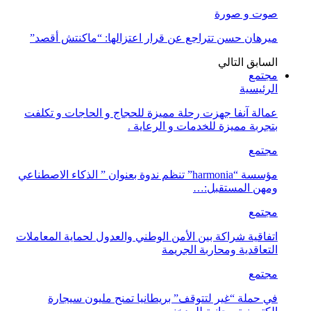
صوت و صورة
ميرهان حسن تتراجع عن قرار اعتزالها: “ماكنتش أقصد”
السابق
التالي
مجتمع
الرئيسية
عمالة آنفا جهزت رحلة مميزة للحجاج و الحاجات و تكلفت
بتجربة مميزة للخدمات و الرعاية .
مجتمع
مؤسسة “harmonia” تنظم ندوة بعنوان ” الذكاء الاصطناعي
ومهن المستقبل:…
مجتمع
اتفاقية شراكة بين الأمن الوطني والعدول لحماية المعاملات
التعاقدية ومحاربة الجريمة
مجتمع
في حملة “غير لتتوقف” بريطانيا تمنح مليون سيجارة