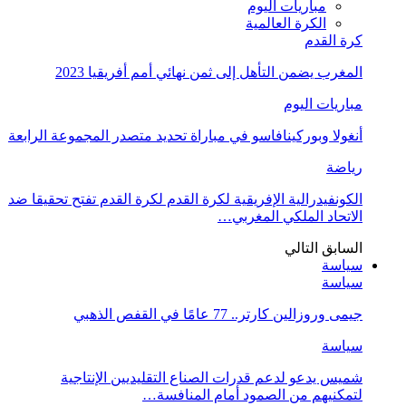
مباريات اليوم
الكرة العالمية
كرة القدم
المغرب يضمن التأهل إلى ثمن نهائي أمم أفريقيا 2023
مباريات اليوم
أنغولا وبوركينافاسو في مباراة تحديد متصدر المجموعة الرابعة
رياضة
الكونفيدرالية الإفريقية لكرة القدم لكرة القدم تفتح تحقيقا ضد
الاتحاد الملكي المغربي…
السابق
التالي
سياسة
سياسة
جيمى وروزالين كارتر.. 77 عامًا في القفص الذهبي
سياسة
شميس يدعو لدعم قدرات الصناع التقليديين الإنتاجية
لتمكنيهم من الصمود أمام المنافسة…