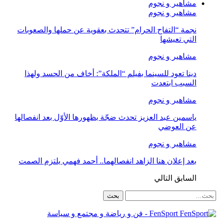
مشاهير و نجوم
مشاهير و نجوم
نجمة “التفاح الحرام” تتحدث بعقوية عن حملها والصعوبات
التي تعيشها
مشاهير و نجوم
دينا تعود للسينما بفيلم “الملكة”: أخاف من الحسد ولهذا
السبب ابتعدت
مشاهير و نجوم
ياسمين عبد العزيز تحدث ضجّة بظهورها الأوّل بعد انفصالها
عن العوضي
مشاهير و نجوم
بعد إعلان هنا الزاهد انفصالهما.. أحمد فهمي يلتزم الصمت
السابق
التالي
FenSport - فن و رياضة و مجتمع و سياسة