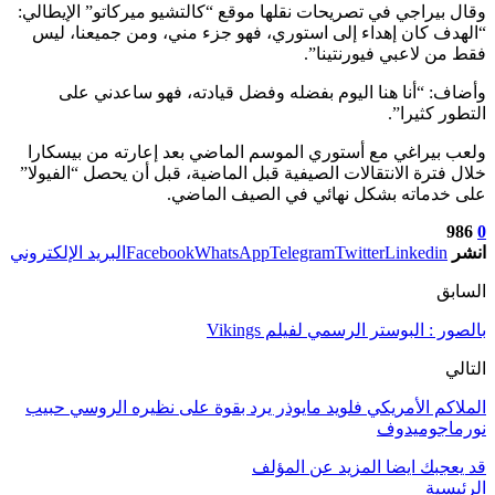
وقال بيراجي في تصريحات نقلها موقع “كالتشيو ميركاتو” الإيطالي:
“الهدف كان إهداء إلى استوري، فهو جزء مني، ومن جميعنا، ليس
فقط من لاعبي فيورنتينا”.
وأضاف: “أنا هنا اليوم بفضله وفضل قيادته، فهو ساعدني على
التطور كثيرا”.
ولعب بيراغي مع أستوري الموسم الماضي بعد إعارته من بيسكارا
خلال فترة الانتقالات الصيفية قبل الماضية، قبل أن يحصل “الفيولا”
على خدماته بشكل نهائي في الصيف الماضي.
986
0
انشر
Linkedin
Twitter
Telegram
WhatsApp
Facebook
البريد الإلكتروني
السابق
بالصور : البوستر الرسمي لفيلم Vikings
التالي
الملاكم الأمريكي فلويد مايوذر يرد بقوة على نظيره الروسي حبيب
نورماجوميدوف
قد يعجبك ايضا
المزيد عن المؤلف
الرئيسية