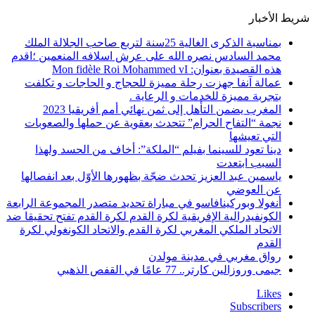
شريط الأخبار
بمناسبة الذكرى الغالية 25سنة لتربع صاحب الجلالة الملك
محمد السادس نصره الله على عرش اسلافه المنعمين ؛اقدم
هذه القصيدة بعنوان: Mon fidèle Roi Mohammed vI
عمالة آنفا جهزت رحلة مميزة للحجاج و الحاجات و تكلفت
بتجربة مميزة للخدمات و الرعاية .
المغرب يضمن التأهل إلى ثمن نهائي أمم أفريقيا 2023
نجمة “التفاح الحرام” تتحدث بعقوية عن حملها والصعوبات
التي تعيشها
دينا تعود للسينما بفيلم “الملكة”: أخاف من الحسد ولهذا
السبب ابتعدت
ياسمين عبد العزيز تحدث ضجّة بظهورها الأوّل بعد انفصالها
عن العوضي
أنغولا وبوركينافاسو في مباراة تحديد متصدر المجموعة الرابعة
الكونفيدرالية الإفريقية لكرة القدم لكرة القدم تفتح تحقيقا ضد
الاتحاد الملكي المغربي لكرة القدم والاتحاد الكونغولي لكرة
القدم
رواق مغربي في مدينة مولدن
جيمى وروزالين كارتر.. 77 عامًا في القفص الذهبي
Likes
Subscribers