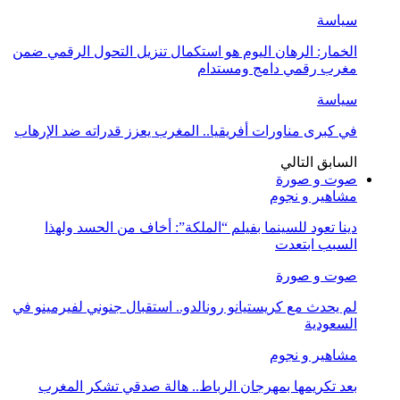
سياسة
الخمار: الرهان اليوم هو استكمال تنزيل التحول الرقمي ضمن
مغرب رقمي دامج ومستدام
سياسة
في كبرى مناورات أفريقيا.. المغرب يعزز قدراته ضد الإرهاب
السابق
التالي
صوت و صورة
مشاهير و نجوم
دينا تعود للسينما بفيلم “الملكة”: أخاف من الحسد ولهذا
السبب ابتعدت
صوت و صورة
لم يحدث مع كريستيانو رونالدو.. استقبال جنوني لفيرمينو في
السعودية
مشاهير و نجوم
بعد تكريمها بمهرجان الرباط.. هالة صدقي تشكر المغرب