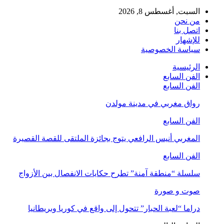
السبت, أغسطس 8, 2026
من نحن
اتصل بنا
للإشهار
سياسة الخصوصية
الرئيسية
الفن السابع
الفن السابع
رواق مغربي في مدينة مولدن
الفن السابع
المغربي أنيس الرافعي يتوج بجائزة الملتقى للقصة القصيرة
الفن السابع
سلسلة “منطقة آمنة” تطرح حكايات الانفصال بين الأزواج
صوت و صورة
دراما “لعبة الحبار” تتحول إلى واقع في كوريا وبريطانيا