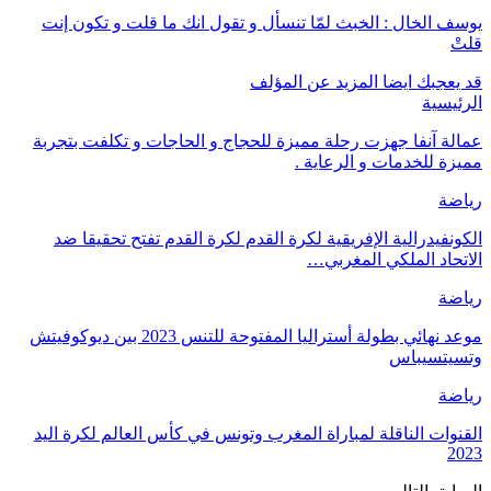
يوسف الخال : الخبث لمّا تنسأل و تقول انك ما قلت و تكون إنت
قلتْ
قد يعجبك ايضا
المزيد عن المؤلف
الرئيسية
عمالة آنفا جهزت رحلة مميزة للحجاج و الحاجات و تكلفت بتجربة
مميزة للخدمات و الرعاية .
رياضة
الكونفيدرالية الإفريقية لكرة القدم لكرة القدم تفتح تحقيقا ضد
الاتحاد الملكي المغربي…
رياضة
موعد نهائي بطولة أستراليا المفتوحة للتنس 2023 بين ديوكوفيتش
وتسيتسيباس
رياضة
القنوات الناقلة لمباراة المغرب وتونس في كأس العالم لكرة اليد
2023