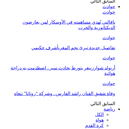
السابق
التالي
حوادث
حوادث
نافالني يُهدي مساهمته في الأوسكار لمن يعارضون
الديكتاتورية والحرب
حوادث
تفاصيل جديدة تبرئ نجم المغربأشرف حكيمي
حوادث
أرنولد شوارزنيغر يتورط بحادث سير.. اصطدمت به دراجة
هوائية
حوادث
وفاة شقيق الفنان راشد الفارس.. وشركة “روتانا” تنعاه
السابق
التالي
رياضة
الكل
هواة
كرة القدم