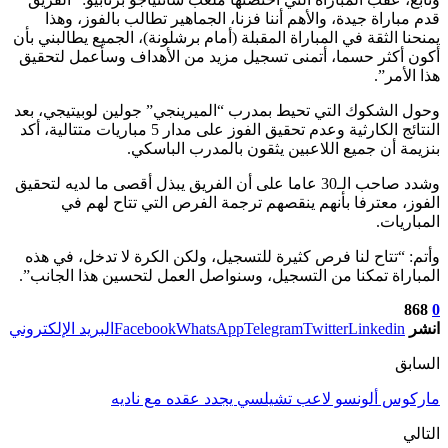
قدم مباراة جيدة، والأهم أننا فزنا، الجماهير تطالب بالفوز، وهذا
يمنحنا الثقة في المباراة المقبلة (أمام برشلونة)، الجميع يطالبني بأن
أكون أكثر حسما، أتمنى تسجيل مزيد من الأهداف وسأعمل لتحقيق
هذا الأمر”.
وحول الشكوك التي تحيط بمدرب “الميرينجي” جولين لوبيتيجي، بعد
النتائج الكارثية وعدم تحقيق الفوز على مدار 5 مباريات متتالية، أكد
بنزيمة أن جميع اللاعبين يثقون بالمدرب الباسكي.
وشدد صاحب الـ30 عاما على أن الفريق يبذل أقصى ما لديه لتحقيق
الفوز، معترفا بأنهم ينقصهم ترجمة الفرص التي تتاح لهم في
المباريات.
وأتم: “تتاح لنا فرص كثيرة للتسجيل، ولكن الكرة لا تدخل، في هذه
المباراة تمكنا من التسجيل، وسنواصل العمل لتحسين هذا الجانب”.
868
0
انشر
Linkedin
Twitter
Telegram
WhatsApp
Facebook
البريد الإلكتروني
السابق
ماركوس ألونسو لاعب تشيلسي يجدد عقده مع ناديه
التالي