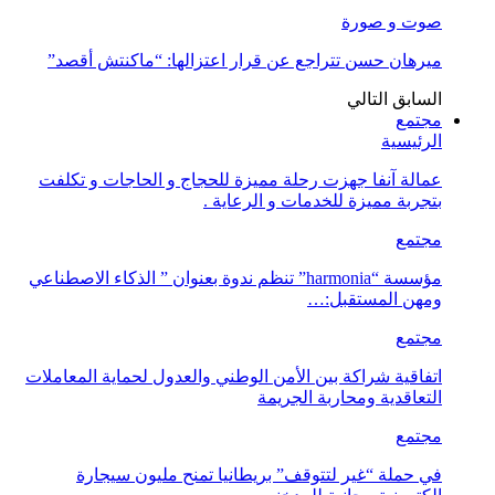
صوت و صورة
ميرهان حسن تتراجع عن قرار اعتزالها: “ماكنتش أقصد”
السابق
التالي
مجتمع
الرئيسية
عمالة آنفا جهزت رحلة مميزة للحجاج و الحاجات و تكلفت
بتجربة مميزة للخدمات و الرعاية .
مجتمع
مؤسسة “harmonia” تنظم ندوة بعنوان ” الذكاء الاصطناعي
ومهن المستقبل:…
مجتمع
اتفاقية شراكة بين الأمن الوطني والعدول لحماية المعاملات
التعاقدية ومحاربة الجريمة
مجتمع
في حملة “غير لتتوقف” بريطانيا تمنح مليون سيجارة