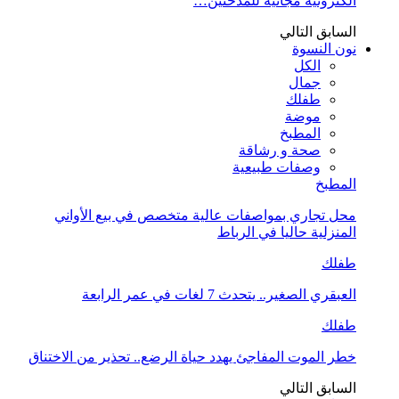
الكترونية مجانية للمدخنين…
السابق
التالي
نون النسوة
الكل
جمال
طفلك
موضة
المطبخ
صحة و رشاقة
وصفات طبيعية
المطبخ
محل تجاري بمواصفات عالية متخصص في بيع الأواني
المنزلية حاليا في الرباط
طفلك
العبقري الصغير.. يتحدث 7 لغات في عمر الرابعة
طفلك
خطر الموت المفاجئ يهدد حياة الرضع.. تحذير من الاختناق
السابق
التالي