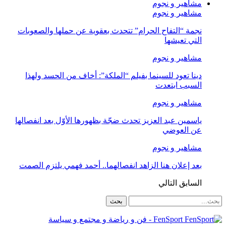
مشاهير و نجوم
مشاهير و نجوم
نجمة “التفاح الحرام” تتحدث بعقوية عن حملها والصعوبات
التي تعيشها
مشاهير و نجوم
دينا تعود للسينما بفيلم “الملكة”: أخاف من الحسد ولهذا
السبب ابتعدت
مشاهير و نجوم
ياسمين عبد العزيز تحدث ضجّة بظهورها الأوّل بعد انفصالها
عن العوضي
مشاهير و نجوم
بعد إعلان هنا الزاهد انفصالهما.. أحمد فهمي يلتزم الصمت
السابق
التالي
FenSport - فن و رياضة و مجتمع و سياسة