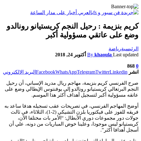
كريم بنزيمة : رحيل النجم كريستيانو رونالدو
وضع على عاتقي مسؤولية أكبر
الرئيسية
رياضة
Last updated
khaoula
By
أكتوبر 24, 2018
868
0
انشر
Linkedin
Twitter
Telegram
WhatsApp
Facebook
البريد الإلكتروني
صرح الفرنسي كريم بنزيمة، مهاجم ريال مدريد الإسباني، أن رحيل
النجم البرتغالي كريستيانو رونالدو إلى يوفنتوس الإيطالي وضع على
عاتقه مسؤولية أكبر لتسجيل أهداف أكثر هذا الموسم.
أوضح المهاجم الفرنسي، في تصريحات عقب تسجيله هدفا ساعد به
فريقه للفوز على فيكتوريا بلزن التشيكي (2-1)، الثلاثاء، في ثالث
جولات دور مجموعات دوري الأبطال: “الأمر بات مختلفا الآن،
كريستيانو ليس موجودا، وعلينا خوض المباريات من دونه، علي أن
أسجل أهدافا أكثر”.
وتابع، عقب المباراة التي احتضنها ملعب سانتياجو برنابيو: “الفريق