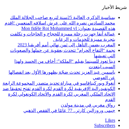
شريط الأخبار
بمناسبة الذكرى الغالية 25سنة لتربع صاحب الجلالة الملك
محمد السادس نصره الله على عرش اسلافه المنعمين ؛اقدم
هذه القصيدة بعنوان: Mon fidèle Roi Mohammed vI
عمالة آنفا جهزت رحلة مميزة للحجاج و الحاجات و تكلفت
بتجربة مميزة للخدمات و الرعاية .
المغرب يضمن التأهل إلى ثمن نهائي أمم أفريقيا 2023
نجمة “التفاح الحرام” تتحدث بعقوية عن حملها والصعوبات
التي تعيشها
دينا تعود للسينما بفيلم “الملكة”: أخاف من الحسد ولهذا
السبب ابتعدت
ياسمين عبد العزيز تحدث ضجّة بظهورها الأوّل بعد انفصالها
عن العوضي
أنغولا وبوركينافاسو في مباراة تحديد متصدر المجموعة الرابعة
الكونفيدرالية الإفريقية لكرة القدم لكرة القدم تفتح تحقيقا ضد
الاتحاد الملكي المغربي لكرة القدم والاتحاد الكونغولي لكرة
القدم
رواق مغربي في مدينة مولدن
جيمى وروزالين كارتر.. 77 عامًا في القفص الذهبي
Likes
Subscribers