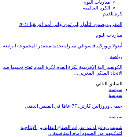
مباريات اليوم
الكرة العالمية
كرة القدم
المغرب يضمن التأهل إلى ثمن نهائي أمم أفريقيا 2023
مباريات اليوم
أنغولا وبوركينافاسو في مباراة تحديد متصدر المجموعة الرابعة
رياضة
الكونفيدرالية الإفريقية لكرة القدم لكرة القدم تفتح تحقيقا ضد
الاتحاد الملكي المغربي…
السابق
التالي
سياسة
سياسة
جيمى وروزالين كارتر.. 77 عامًا في القفص الذهبي
سياسة
شميس يدعو لدعم قدرات الصناع التقليديين الإنتاجية
لتمكنيهم من الصمود أمام المنافسة…