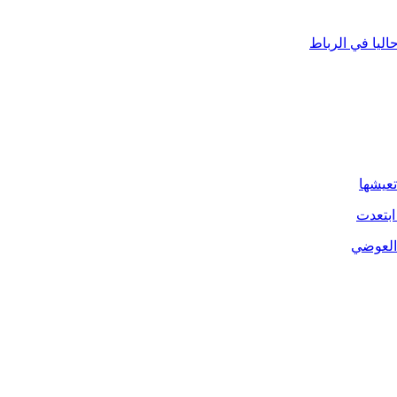
ليا في الرباط
تعيشها
ابتعدت
 العوضي