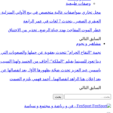
وصفات طبيعية
محل تجاري بمواصفات عالية متخصص في بيع الأواني المنزلية حا
العبقري الصغير.. يتحدث 7 لغات في عمر الرابعة
خطر الموت المفاجئ يهدد حياة الرضع.. تحذير من الاختناق
السابق
التالي
مشاهير و نجوم
نجمة “التفاح الحرام” تتحدث بعقوية عن حملها والصعوبات التي 
دينا تعود للسينما بفيلم “الملكة”: أخاف من الحسد ولهذا السبب 
ياسمين عبد العزيز تحدث ضجّة بظهورها الأوّل بعد انفصالها عن
بعد إعلان هنا الزاهد انفصالهما.. أحمد فهمي يلتزم الصمت
السابق
التالي
FenSport - فن و رياضة و مجتمع و سياسة