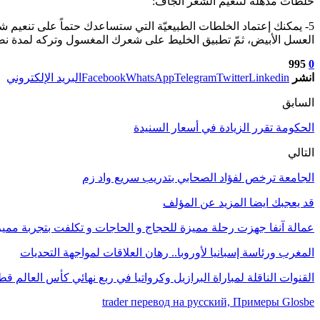
خلطات مذهلة لتنعيم الشعر الجاف:
5- يمكنك إعتماد الخلطات الطبيعيّة التي ستساعدك حتماً على تنعي
العسل الأبيض، ثمّ تطبيق الخليط على شعرك المغسول وتركه لمدة نص
995
0
انشر
Linkedin
Twitter
Telegram
WhatsApp
Facebook
البريد الإلكتروني
السابق
الحكومة تقرر الزيادة في أسعار السنيدة
التالي
الجامعة ترخص لفؤاد الصحابي بتدريب سريع واد زم
قد يعجبك ايضا
المزيد عن المؤلف
عمالة آنفا جهزت رحلة مميزة للحجاج و الحاجات و تكلفت بتجربة مميزة
المغرب ورئاسة إسبانيا لأوروبا.. رهان العلاقات لمواجهة التحديات
القنوات الناقلة لمباراة البرازيل وكرواتيا في ربع نهائي كأس العالم قطر 22
trader перевод на русский, Примеры Glosbe