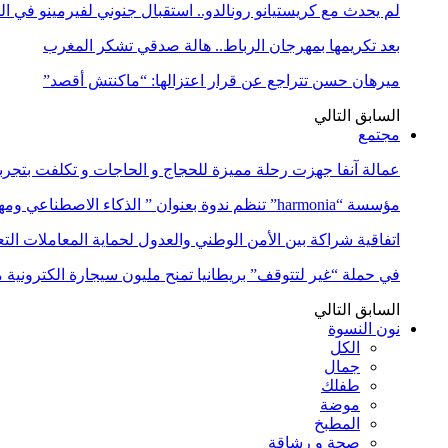
لم يحدث مع كريستيانو رونالدو.. استقبال جنوني لفيرمينو في ا
بعد تكريمها بمهرجان الرباط.. هالة صدقي تشكر المغرب
ميرهان حسن تتراجع عن قرار اعتزالها: “ماكنتش أقصد”
السابق
التالي
مجتمع
عمالة آنفا جهزت رحلة مميزة للحجاج و الحاجات و تكلفت بتجربة
مؤسسة “harmonia” تنظم ندوة بعنوان ” الذكاء الاصطناعي ومهن المستقبل:…
اتفاقية شراكة بين الأمن الوطني والعدول لحماية المعاملات التع
في حملة “غير لتتوقف” بريطانيا تمنح مليون سيجارة الكترونية 
السابق
التالي
نون النسوة
الكل
جمال
طفلك
موضة
المطبخ
صحة و رشاقة