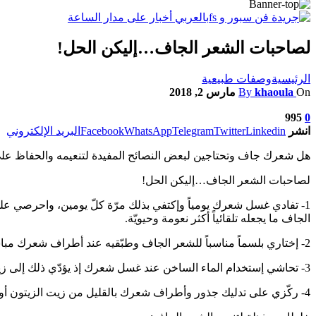
لصاحبات الشعر الجاف…إليكن الحل!
الرئيسية
وصفات طبيعية
On
khaoula
By
مارس 2, 2018
995
0
انشر
Linkedin
Twitter
Telegram
WhatsApp
Facebook
البريد الإلكتروني
هل شعرك جاف وتحتاجين لبعض النصائح المفيدة لتنعيمه والحفاظ على ج
لصاحبات الشعر الجاف…إليكن الحل!
1- تفادي غسل شعرك يومياً وإكتفي بذلك مرّة كلّ يومين، واحرصي عل
الجاف ما يجعله تلقائياً أكثر نعومة وحيويّة.
2- إختاري بلسماً مناسباً للشعر الجاف وطبّقيه عند أطراف شعرك مباشرة بعد غسله بالشامبو واتركيه لدقائق معدودة ثمّ إغسليه بالماء، فللبلسم فعالية ملحوظة في تنعيم الشعر الجاف.
3- تحاشي إستخدام الماء الساخن عند غسل شعرك إذ يؤدّي ذلك إلى زيادة جفافه، ويستحسن هنا إعتماد الماء الفاتر أو البارد.
4- ركّزي على تدليك جذور وأطراف شعرك بالقليل من زيت الزيتون أو جوز الهند من وقت إلى آخر ما يساهم في تنعيمه بطريقة طبيعيّة وإعطائه مظهراً جذاباً وصحياً.