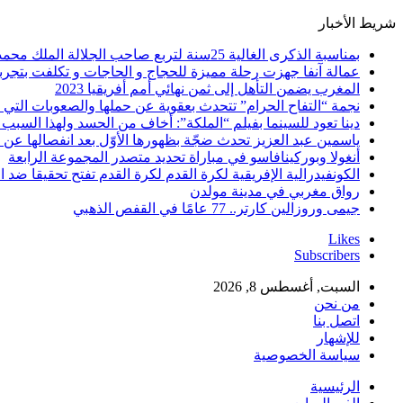
شريط الأخبار
بمناسبة الذكرى الغالية 25سنة لتربع صاحب الجلالة الملك محمد السادس نصره الله على عرش اسلافه المنعمين ؛اقدم هذه القصيدة بعنوان: Mon fidèle Roi Mohammed vI
عمالة آنفا جهزت رحلة مميزة للحجاج و الحاجات و تكلفت بتجربة
المغرب يضمن التأهل إلى ثمن نهائي أمم أفريقيا 2023
نجمة “التفاح الحرام” تتحدث بعقوية عن حملها والصعوبات التي 
دينا تعود للسينما بفيلم “الملكة”: أخاف من الحسد ولهذا السبب 
ياسمين عبد العزيز تحدث ضجّة بظهورها الأوّل بعد انفصالها عن
أنغولا وبوركينافاسو في مباراة تحديد متصدر المجموعة الرابعة
الكونفيدرالية الإفريقية لكرة القدم لكرة القدم تفتح تحقيقا ضد ا
رواق مغربي في مدينة مولدن
جيمى وروزالين كارتر.. 77 عامًا في القفص الذهبي
Likes
Subscribers
السبت, أغسطس 8, 2026
من نحن
اتصل بنا
للإشهار
سياسة الخصوصية
الرئيسية