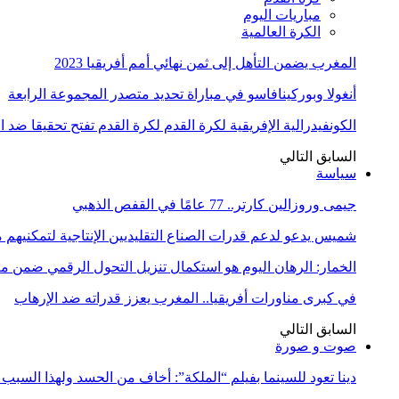
مباريات اليوم
الكرة العالمية
المغرب يضمن التأهل إلى ثمن نهائي أمم أفريقيا 2023
أنغولا وبوركينافاسو في مباراة تحديد متصدر المجموعة الرابعة
الكونفيدرالية الإفريقية لكرة القدم لكرة القدم تفتح تحقيقا ضد 
السابق
التالي
سياسة
جيمى وروزالين كارتر.. 77 عامًا في القفص الذهبي
شميس يدعو لدعم قدرات الصناع التقليديين الإنتاجية لتمكنيهم
الخمار: الرهان اليوم هو استكمال تنزيل التحول الرقمي ضمن
في كبرى مناورات أفريقيا.. المغرب يعزز قدراته ضد الإرهاب
السابق
التالي
صوت و صورة
دينا تعود للسينما بفيلم “الملكة”: أخاف من الحسد ولهذا السبب 