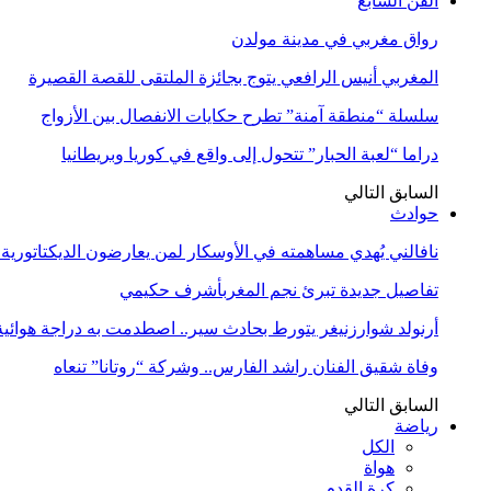
الفن السابع
رواق مغربي في مدينة مولدن
المغربي أنيس الرافعي يتوج بجائزة الملتقى للقصة القصيرة
سلسلة “منطقة آمنة” تطرح حكايات الانفصال بين الأزواج
دراما “لعبة الحبار” تتحول إلى واقع في كوريا وبريطانيا
السابق
التالي
حوادث
نافالني يُهدي مساهمته في الأوسكار لمن يعارضون الديكتاتورية
تفاصيل جديدة تبرئ نجم المغربأشرف حكيمي
أرنولد شوارزنيغر يتورط بحادث سير.. اصطدمت به دراجة هوائية
وفاة شقيق الفنان راشد الفارس.. وشركة “روتانا” تنعاه
السابق
التالي
رياضة
الكل
هواة
كرة القدم