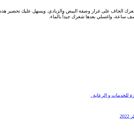
م شعرك الجاف على غرار وصفة البيض والزبادي. ويسهل عليك تحضير هذ
ف ساعة، واغسلي بعدها شعرك جيداً بالماء.
 للخدمات و الرعاية .
20