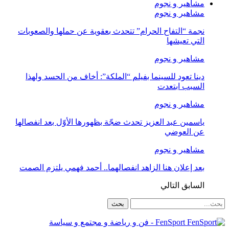
مشاهير و نجوم
مشاهير و نجوم
نجمة “التفاح الحرام” تتحدث بعقوية عن حملها والصعوبات
التي تعيشها
مشاهير و نجوم
دينا تعود للسينما بفيلم “الملكة”: أخاف من الحسد ولهذا
السبب ابتعدت
مشاهير و نجوم
ياسمين عبد العزيز تحدث ضجّة بظهورها الأوّل بعد انفصالها
عن العوضي
مشاهير و نجوم
بعد إعلان هنا الزاهد انفصالهما.. أحمد فهمي يلتزم الصمت
السابق
التالي
FenSport - فن و رياضة و مجتمع و سياسة