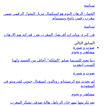
سياسة
الخمار: الرهان اليوم هو استكمال تنزيل التحول الرقمي ضمن
مغرب رقمي دامج ومستدام
سياسة
في كبرى مناورات أفريقيا.. المغرب يعزز قدراته ضد الإرهاب
السابق
التالي
صوت و صورة
مشاهير و نجوم
دينا تعود للسينما بفيلم “الملكة”: أخاف من الحسد ولهذا
السبب ابتعدت
صوت و صورة
لم يحدث مع كريستيانو رونالدو.. استقبال جنوني لفيرمينو في
السعودية
مشاهير و نجوم
بعد تكريمها بمهرجان الرباط.. هالة صدقي تشكر المغرب