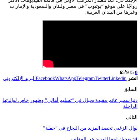
الإجتماعي، كما تتصدّر المراتب الأولى في قائمة الفيديوهات الأكثر
رواجًا على موقع “يوتيوب” في مصر ولبنان والسعودية والإمارات
وغيرها من البلدان العربية.
65٬915
0
انشر
Linkedin
Twitter
Telegram
WhatsApp
Facebook
البريد الإلكتروني
السابق
دنيا سمير غانم مقيدة بحبال في “تسليم أهالي” وظهور خاص لوالدتها
الراحلة
التالي
نوال الزغبي تحصد المزيد من النجاح في “حفلة”
قد يعجبك ايضا
المزيد عن المؤلف