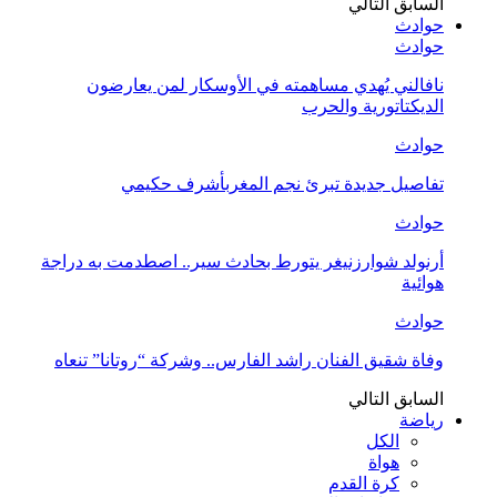
السابق
التالي
حوادث
حوادث
نافالني يُهدي مساهمته في الأوسكار لمن يعارضون
الديكتاتورية والحرب
حوادث
تفاصيل جديدة تبرئ نجم المغربأشرف حكيمي
حوادث
أرنولد شوارزنيغر يتورط بحادث سير.. اصطدمت به دراجة
هوائية
حوادث
وفاة شقيق الفنان راشد الفارس.. وشركة “روتانا” تنعاه
السابق
التالي
رياضة
الكل
هواة
كرة القدم