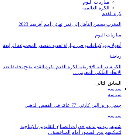
مباريات اليوم
الكرة العالمية
كرة القدم
المغرب يضمن التأهل إلى ثمن نهائي أمم أفريقيا 2023
مباريات اليوم
أنغولا وبوركينافاسو في مباراة تحديد متصدر المجموعة الرابعة
رياضة
الكونفيدرالية الإفريقية لكرة القدم لكرة القدم تفتح تحقيقا ضد
الاتحاد الملكي المغربي…
السابق
التالي
سياسة
سياسة
جيمى وروزالين كارتر.. 77 عامًا في القفص الذهبي
سياسة
شميس يدعو لدعم قدرات الصناع التقليديين الإنتاجية
لتمكنيهم من الصمود أمام المنافسة…