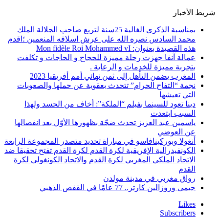
شريط الأخبار
بمناسبة الذكرى الغالية 25سنة لتربع صاحب الجلالة الملك
محمد السادس نصره الله على عرش اسلافه المنعمين ؛اقدم
هذه القصيدة بعنوان: Mon fidèle Roi Mohammed vI
عمالة آنفا جهزت رحلة مميزة للحجاج و الحاجات و تكلفت
بتجربة مميزة للخدمات و الرعاية .
المغرب يضمن التأهل إلى ثمن نهائي أمم أفريقيا 2023
نجمة “التفاح الحرام” تتحدث بعقوية عن حملها والصعوبات
التي تعيشها
دينا تعود للسينما بفيلم “الملكة”: أخاف من الحسد ولهذا
السبب ابتعدت
ياسمين عبد العزيز تحدث ضجّة بظهورها الأوّل بعد انفصالها
عن العوضي
أنغولا وبوركينافاسو في مباراة تحديد متصدر المجموعة الرابعة
الكونفيدرالية الإفريقية لكرة القدم لكرة القدم تفتح تحقيقا ضد
الاتحاد الملكي المغربي لكرة القدم والاتحاد الكونغولي لكرة
القدم
رواق مغربي في مدينة مولدن
جيمى وروزالين كارتر.. 77 عامًا في القفص الذهبي
Likes
Subscribers