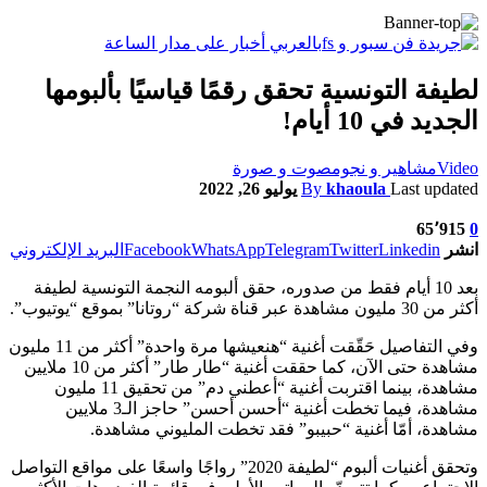
لطيفة التونسية تحقق رقمًا قياسيًا بألبومها
الجديد في 10 أيام!
Video
مشاهير و نجوم
صوت و صورة
Last updated
khaoula
By
يوليو 26, 2022
65٬915
0
انشر
Linkedin
Twitter
Telegram
WhatsApp
Facebook
البريد الإلكتروني
بعد 10 أيام فقط من صدوره، حقق ألبومه النجمة التونسية لطيفة
أكثر من 30 مليون مشاهدة عبر قناة شركة “روتانا” بموقع “يوتيوب”.
وفي التفاصيل حَقّقت أغنية “هنعيشها مرة واحدة” أكثر من 11 مليون
مشاهدة حتى الآن، كما حققت أغنية “طار طار” أكثر من 10 ملايين
مشاهدة، بينما اقتربت أغنية “أعطني دم” من تحقيق 11 مليون
مشاهدة، فيما تخطت أغنية “أحسن أحسن” حاجز الـ3 ملايين
مشاهدة، أمّا أغنية “حبيبو” فقد تخطت المليوني مشاهدة.
وتحقق أغنيات ألبوم “لطيفة 2020” رواجًا واسعًا على مواقع التواصل