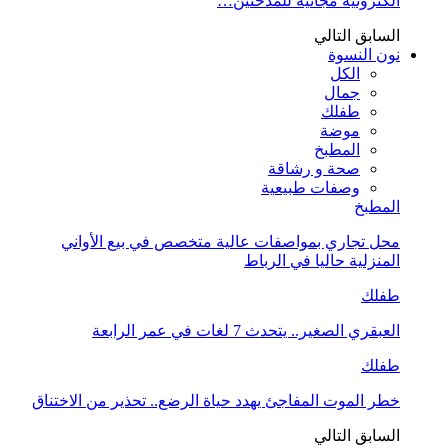
الكترونية مجانية للمدخنين…
السابق
التالي
نون النسوة
الكل
جمال
طفلك
موضة
المطبخ
صحة و رشاقة
وصفات طبيعية
المطبخ
محل تجاري بمواصفات عالية متخصص في بيع الأواني
المنزلية حاليا في الرباط
طفلك
العبقري الصغير.. يتحدث 7 لغات في عمر الرابعة
طفلك
خطر الموت المفاجئ يهدد حياة الرضع.. تحذير من الاختناق
السابق
التالي