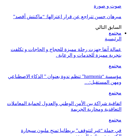
صوت و صورة
ميرهان حسن تتراجع عن قرار اعتزالها: “ماكنتش أقصد”
السابق
التالي
مجتمع
الرئيسية
عمالة آنفا جهزت رحلة مميزة للحجاج و الحاجات و تكلفت
بتجربة مميزة للخدمات و الرعاية .
مجتمع
مؤسسة “harmonia” تنظم ندوة بعنوان ” الذكاء الاصطناعي
ومهن المستقبل:…
مجتمع
اتفاقية شراكة بين الأمن الوطني والعدول لحماية المعاملات
التعاقدية ومحاربة الجريمة
مجتمع
في حملة “غير لتتوقف” بريطانيا تمنح مليون سيجارة