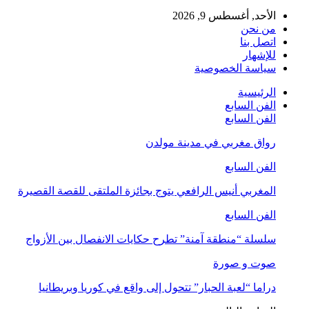
الأحد, أغسطس 9, 2026
من نحن
اتصل بنا
للإشهار
سياسة الخصوصية
الرئيسية
الفن السابع
الفن السابع
رواق مغربي في مدينة مولدن
الفن السابع
المغربي أنيس الرافعي يتوج بجائزة الملتقى للقصة القصيرة
الفن السابع
سلسلة “منطقة آمنة” تطرح حكايات الانفصال بين الأزواج
صوت و صورة
دراما “لعبة الحبار” تتحول إلى واقع في كوريا وبريطانيا