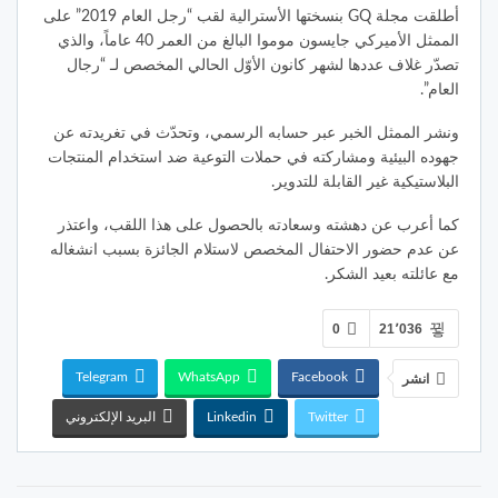
أطلقت مجلة GQ بنسختها الأسترالية لقب “رجل العام 2019” على
الممثل الأميركي جايسون موموا البالغ من العمر 40 عاماً، والذي
تصدّر غلاف عددها لشهر كانون الأوّل الحالي المخصص لـ “رجال
العام”.
ونشر الممثل الخبر عبر حسابه الرسمي، وتحدّث في تغريدته عن
جهوده البيئية ومشاركته في حملات التوعية ضد استخدام المنتجات
البلاستيكية غير القابلة للتدوير.
كما أعرب عن دهشته وسعادته بالحصول على هذا اللقب، واعتذر
عن عدم حضور الاحتفال المخصص لاستلام الجائزة بسبب انشغاله
مع عائلته بعيد الشكر.
0
21٬036
Telegram
WhatsApp
Facebook
انشر
Twitter
Linkedin
البريد الإلكتروني