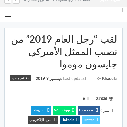
شريط الأخبار
بمناسبة الذكرى الغالية 25سنة لتربع صاحب الجلالة الملك محمد السادس نصره الله على عرش اسلافه المنعمين ؛اقدم هذه القصيدة بعنوان: Mon fidèle Roi Mohammed vI
لقب “رجل العام 2019” من
نصيب الممثل الأميركي
جايسون موموا
مشاهير و نجوم
Last updated
ديسمبر 9, 2019
By
Khaoula
0
21٬036
Telegram
WhatsApp
Facebook
انشر
Twitter
Linkedin
البريد الإلكتروني