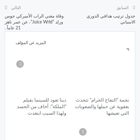
السابق
التالي
جدول ترتيب هدافي الدوري
وفاة مغني الراب الأميركي ​جوس
الاسباني
ورلد​ “Juice Wrld”، عن عمر ناهز
21 عاماً .
قد يعجبك ايضا
المزيد عن المؤلف
نجمة “التفاح الحرام” تتحدث
دينا تعود للسينما بفيلم
بعقوية عن حملها والصعوبات
“الملكة”: أخاف من الحسد
التي تعيشها
ولهذا السبب ابتعدت