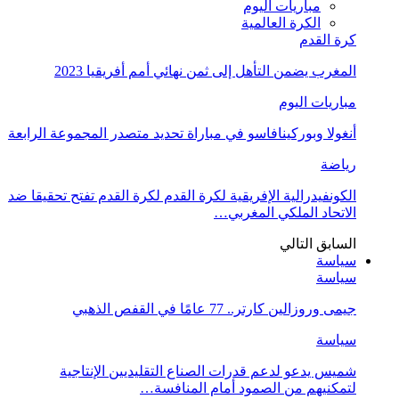
مباريات اليوم
الكرة العالمية
كرة القدم
المغرب يضمن التأهل إلى ثمن نهائي أمم أفريقيا 2023
مباريات اليوم
أنغولا وبوركينافاسو في مباراة تحديد متصدر المجموعة الرابعة
رياضة
الكونفيدرالية الإفريقية لكرة القدم لكرة القدم تفتح تحقيقا ضد
الاتحاد الملكي المغربي…
السابق
التالي
سياسة
سياسة
جيمى وروزالين كارتر.. 77 عامًا في القفص الذهبي
سياسة
شميس يدعو لدعم قدرات الصناع التقليديين الإنتاجية
لتمكنيهم من الصمود أمام المنافسة…