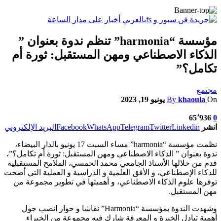
مؤسسة “harmonia” تنظم ندوة بعنوان ”
الذكاء الاصطناعي ومهن المستقبل: ثورة أم
تكامل؟”
مجتمع
On
khaoula
By
يونيو 19, 2023
65٬936
0
انشر
Linkedin
Twitter
Telegram
WhatsApp
Facebook
البريد الإلكتروني
نظمت مؤسسة “harmonia” مساء السبت 17 يونيو بالدار البيضاء،
ندوة بعنوان ” الذكاء الاصطناعي ومهن المستقبل: ثورة أم تكامل؟”،
قدم من خلالها الأستاذ الجامعي محمد الخمسي، الملامح المستقبلية
للذكاء الإصطناعي، و الأفق العلمية و الدراسية و العملية التي أضحت
توفرها علوم الذكاء الاصطناعي، و أهميتها في تطوير مجموعة من
مهن المستقبل.
وشهدت الندوة بمؤسسة “Harmonia” نقاشا و حوار انصب حول
أهمية تبادل الخبرة و المعرفة شارك فيه مجموعة من الخبراء