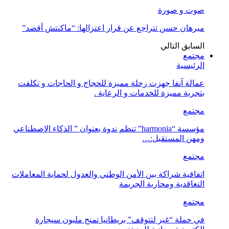
صوت و صورة
ميرهان حسن تتراجع عن قرار اعتزالها: “ماكنتش أقصد”
السابق
التالي
مجتمع
الرئيسية
عمالة آنفا جهزت رحلة مميزة للحجاج و الحاجات و تكلفت
بتجربة مميزة للخدمات و الرعاية .
مجتمع
مؤسسة “harmonia” تنظم ندوة بعنوان ” الذكاء الاصطناعي
ومهن المستقبل:…
مجتمع
اتفاقية شراكة بين الأمن الوطني والعدول لحماية المعاملات
التعاقدية ومحاربة الجريمة
مجتمع
في حملة “غير لتتوقف” بريطانيا تمنح مليون سيجارة