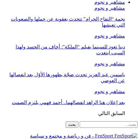
مشاهير و نجوم
مشاهير و نجوم
نجمة “التفاح الحرام” تتحدث بعقوية عن حملها والصعوبات
التي تعيشها
مشاهير و نجوم
دينا تعود للسينما بفيلم “الملكة”: أخاف من الحسد ولهذا
السبب ابتعدت
مشاهير و نجوم
ياسمين عبد العزيز تحدث ضجّة بظهورها الأوّل بعد انفصالها
عن العوضي
مشاهير و نجوم
بعد إعلان هنا الزاهد انفصالهما.. أحمد فهمي يلتزم الصمت
السابق
التالي
FenSport - فن و رياضة و مجتمع و سياسة