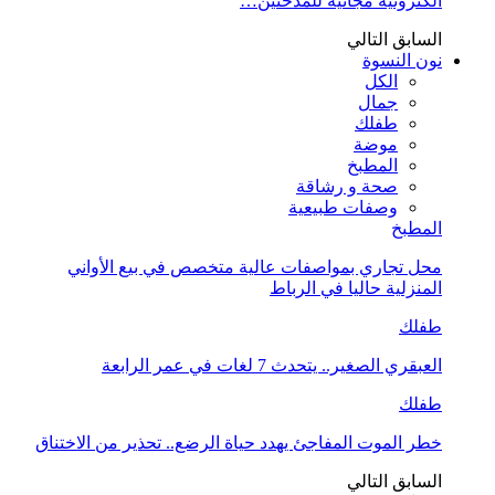
الكترونية مجانية للمدخنين…
السابق
التالي
نون النسوة
الكل
جمال
طفلك
موضة
المطبخ
صحة و رشاقة
وصفات طبيعية
المطبخ
محل تجاري بمواصفات عالية متخصص في بيع الأواني
المنزلية حاليا في الرباط
طفلك
العبقري الصغير.. يتحدث 7 لغات في عمر الرابعة
طفلك
خطر الموت المفاجئ يهدد حياة الرضع.. تحذير من الاختناق
السابق
التالي