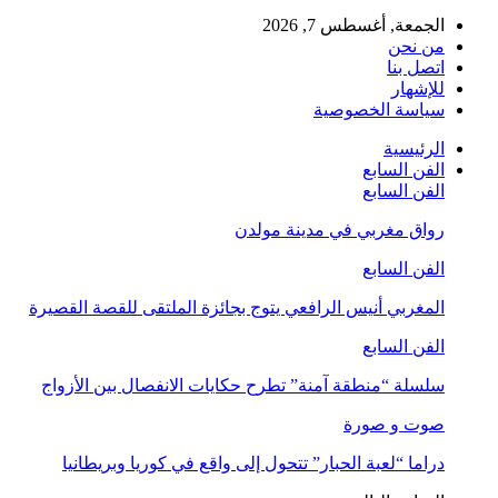
الجمعة, أغسطس 7, 2026
من نحن
اتصل بنا
للإشهار
سياسة الخصوصية
الرئيسية
الفن السابع
الفن السابع
رواق مغربي في مدينة مولدن
الفن السابع
المغربي أنيس الرافعي يتوج بجائزة الملتقى للقصة القصيرة
الفن السابع
سلسلة “منطقة آمنة” تطرح حكايات الانفصال بين الأزواج
صوت و صورة
دراما “لعبة الحبار” تتحول إلى واقع في كوريا وبريطانيا