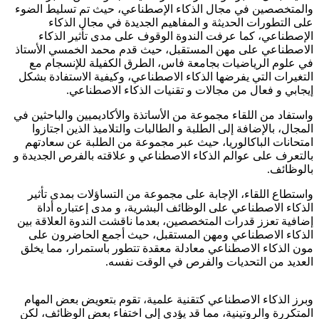
والمتخصصين في مجال الذكاء الإصطناعي، حيث تم تسليط الضوء
على التطورات الحديثة و المفاهيم الجديدة في مجال الذكاء
الإصطناعي، كما عرفت الندوة الوقوف على مدى تأثير الذكاء
الاصطناعي على مهن المستقبل، حيث قدم محمد الخمسي الأستاذ
في علوم الرياضيات بجامعة فاس، الطرق الكفيلة للإنسجام مع
التغيرات التي يفرضها الذكاء الاصطناعي، وكيفية الاستفادة بشكل
إيجابي و فعال من مجالات و تقنيات الذكاء الاصطناعي.
واستفاد من اللقاء مجموعة من الأساتذة والأكاديميين والباحثين في
المجال، بالإضافة إلى الطلبة و الطالبات والتلاميذ الذين اجتازوا
امتحانات الباكالوريا، حيث عبر مجموعة من الطلبة عن سعادتهم
بالتعرف على عوالم الذكاء الاصطناعي و علاقته بالفرص الجديدة و
بالوظائف.
‏‎واستطاع اللقاء، الإجابة على مجموعة من التساؤلات بمدى تأثير
الذكاء الاصطناعي على الوظائف البشرية، و مدى إعتباره أداة
إضافية تعزز قدرات المتخصصين، بعدما ناقشت الندوة العلاقة بين
الذكاء الاصطناعي ومهن المستقبل، حيث أجمع الحاضرون على
مون الذكاء الاصطناعي معادلة معقدة تتطور باستمرار، مما يخلق
العديد من التحديات والفرص في الوقت نفسه.
وبرز الذكاء الاصطناعي كتقنية علمية، تقوم بتعويض بعض المهام
المتكررة والروتينية، مما قد يؤدي إلى اختفاء بعض الوظائف، لكن