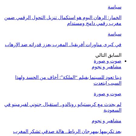
سياسة
الخمار: الرهان اليوم هو استكمال تنزيل التحول الرقمي ضمن
مغرب رقمي دامج ومستدام
سياسة
في كبرى مناورات أفريقيا.. المغرب يعزز قدراته ضد الإرهاب
السابق
التالي
صوت و صورة
مشاهير و نجوم
دينا تعود للسينما بفيلم “الملكة”: أخاف من الحسد ولهذا
السبب ابتعدت
صوت و صورة
لم يحدث مع كريستيانو رونالدو.. استقبال جنوني لفيرمينو في
السعودية
مشاهير و نجوم
بعد تكريمها بمهرجان الرباط.. هالة صدقي تشكر المغرب