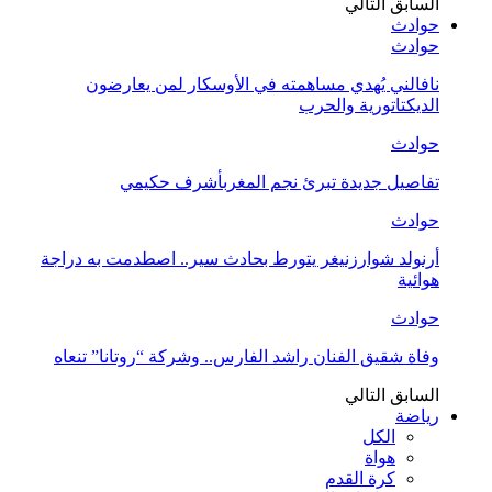
السابق
التالي
حوادث
حوادث
نافالني يُهدي مساهمته في الأوسكار لمن يعارضون
الديكتاتورية والحرب
حوادث
تفاصيل جديدة تبرئ نجم المغربأشرف حكيمي
حوادث
أرنولد شوارزنيغر يتورط بحادث سير.. اصطدمت به دراجة
هوائية
حوادث
وفاة شقيق الفنان راشد الفارس.. وشركة “روتانا” تنعاه
السابق
التالي
رياضة
الكل
هواة
كرة القدم