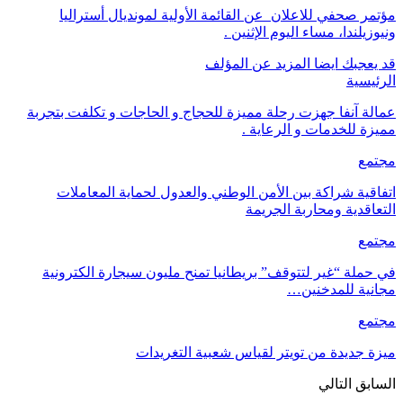
مؤتمر صحفي للاعلان عن القائمة الأولية لمونديال أستراليا
ونيوزيلندا، مساء اليوم الإثنين .
قد يعجبك ايضا
المزيد عن المؤلف
الرئيسية
عمالة آنفا جهزت رحلة مميزة للحجاج و الحاجات و تكلفت بتجربة
مميزة للخدمات و الرعاية .
مجتمع
اتفاقية شراكة بين الأمن الوطني والعدول لحماية المعاملات
التعاقدية ومحاربة الجريمة
مجتمع
في حملة “غير لتتوقف” بريطانيا تمنح مليون سيجارة الكترونية
مجانية للمدخنين…
مجتمع
ميزة جديدة من تويتر لقياس شعبية التغريدات
السابق
التالي