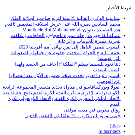
شريط الأخبار
بمناسبة الذكرى الغالية 25سنة لتربع صاحب الجلالة الملك
محمد السادس نصره الله على عرش اسلافه المنعمين ؛اقدم
هذه القصيدة بعنوان: Mon fidèle Roi Mohammed vI
عمالة آنفا جهزت رحلة مميزة للحجاج و الحاجات و تكلفت
بتجربة مميزة للخدمات و الرعاية .
المغرب يضمن التأهل إلى ثمن نهائي أمم أفريقيا 2023
نجمة “التفاح الحرام” تتحدث بعقوية عن حملها والصعوبات
التي تعيشها
دينا تعود للسينما بفيلم “الملكة”: أخاف من الحسد ولهذا
السبب ابتعدت
ياسمين عبد العزيز تحدث ضجّة بظهورها الأوّل بعد انفصالها
عن العوضي
أنغولا وبوركينافاسو في مباراة تحديد متصدر المجموعة الرابعة
الكونفيدرالية الإفريقية لكرة القدم لكرة القدم تفتح تحقيقا ضد
الاتحاد الملكي المغربي لكرة القدم والاتحاد الكونغولي لكرة
القدم
رواق مغربي في مدينة مولدن
جيمى وروزالين كارتر.. 77 عامًا في القفص الذهبي
Likes
Subscribers