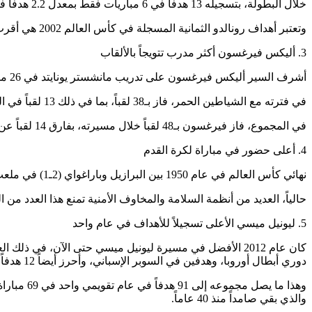
خلال البطولة، بتسجيله 13 هدفاً في 6 مباريات فقط بمعدل 2.2 هدفاً في كل مباراة.
وتعتبر أهداف رونالدو الثمانية المسجلة في كأس العالم 2002 هي أقرب ما وصل إليه أي لاعب على الإطلاق في نسخة واحدة من المونديال، منذ الرقم القياسي لجوست فونتين قبل 50 عاماً.
3. أليكس فيرغسون أكثر مدرب تتويجاً بالألقاب
أشرف السير أليكس فيرغسون على تدريب مانشستر يونايتد في 26 موسماً، من 1986 إلى 2013.
في فترته مع الشياطين الحمر، فاز بـ38 لقباً، بما في ذلك 13 لقباً في الدوري الإنجليزي، و 5 مرات بكأس إنجلترا، ولقبي دوري أبطال، ما جعله واحداً من أفضل المدربين في التاريخ.
في المجموع، فاز فيرغسون بـ48 لقباً خلال مسيرته، بفارق 14 لقباً عن ميرسيا لوسيسكو، ثاني أفضل مدرب تحقيقاً للألقاب في التاريخ.
4. أعلى حضور في مباراة لكرة القدم
نهائي كأس العالم في عام 1950 بين البرازيل وباراغواي (2ـ1) في ملعب ماراكانا هي المباراة التي شهدت أعلى حضور جماهيري في التاريخ بـ220 ألف متفرج.
حالياً، العديد من أنظمة السلامة والمخاوف الأمنية تمنع هذا العدد م
5. ليونيل ميسي الأعلى تسجيلاً للأهداف في عام واحد
دوري أبطال أوروبا، وهدفين في السوبر الإسباني، وأحرز أيضاً 12 هدفاً في 9 مباريات لمنتخب الأرجنتين.
والذي بقي صامداً منذ 40 عاماً.