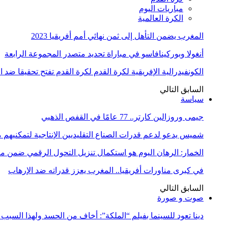
مباريات اليوم
الكرة العالمية
المغرب يضمن التأهل إلى ثمن نهائي أمم أفريقيا 2023
أنغولا وبوركينافاسو في مباراة تحديد متصدر المجموعة الرابعة
الكونفيدرالية الإفريقية لكرة القدم لكرة القدم تفتح تحقيقا ضد 
السابق
التالي
سياسة
جيمى وروزالين كارتر.. 77 عامًا في القفص الذهبي
شميس يدعو لدعم قدرات الصناع التقليديين الإنتاجية لتمكنيهم
الخمار: الرهان اليوم هو استكمال تنزيل التحول الرقمي ضمن
في كبرى مناورات أفريقيا.. المغرب يعزز قدراته ضد الإرهاب
السابق
التالي
صوت و صورة
دينا تعود للسينما بفيلم “الملكة”: أخاف من الحسد ولهذا السبب 