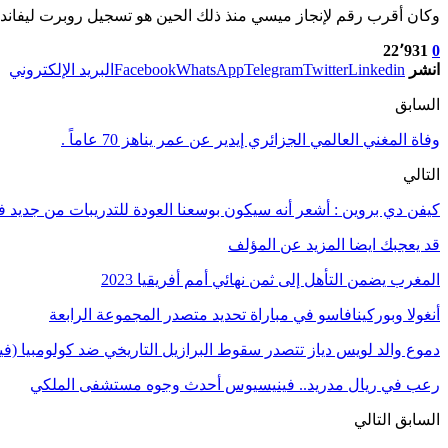
وكان أقرب رقم لإنجاز ميسي منذ ذلك الحين هو تسجيل روبرت ليفاندوفسكي لـ54 هدفاً في 58 مباراة في جميع المسابق
22٬931
0
انشر
Linkedin
Twitter
Telegram
WhatsApp
Facebook
البريد الإلكتروني
السابق
وفاة المغني العالمي الجزائري إيدير عن عمر يناهز 70 عاماً .
التالي
كيفن دي بروين : أشعر أنه سيكون بوسعنا العودة للتدريبات من جديد
قد يعجبك ايضا
المزيد عن المؤلف
المغرب يضمن التأهل إلى ثمن نهائي أمم أفريقيا 2023
أنغولا وبوركينافاسو في مباراة تحديد متصدر المجموعة الرابعة
دموع والد لويس دياز تتصدر سقوط البرازيل التاريخي ضد كولومبيا (فيد
رعب في ريال مدريد.. فينيسيوس أحدث وجوه مستشفى الملكي
السابق
التالي