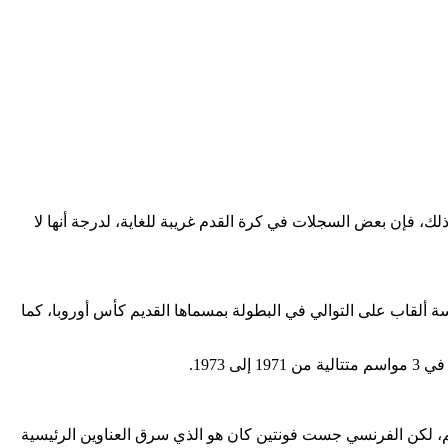
ك، فإن بعض السجلات في كرة القدم غريبة للغاية، لدرجة أنها لا
ات التتويج بلقب دوري أبطال أوروبا بـ13 بطولة، منذ تأسيس البطولة في عام 1956، توج النادي بخمسة ألقاب على التوالي في البطولة بمسماها القديم كأس أوروبا، كما
خب البرازيل إلى أول فوز لهم بكأس العالم، لكن الفرنسي جست فونتين كان هو الذي سرق العناوين الرئيسية