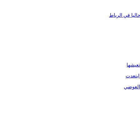
ليا في الرباط
تعيشها
ابتعدت
 العوضي