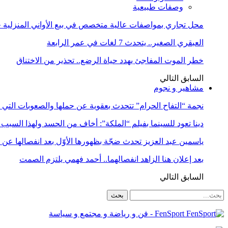
وصفات طبيعية
محل تجاري بمواصفات عالية متخصص في بيع الأواني المنزلية حا
العبقري الصغير.. يتحدث 7 لغات في عمر الرابعة
خطر الموت المفاجئ يهدد حياة الرضع.. تحذير من الاختناق
السابق
التالي
مشاهير و نجوم
نجمة “التفاح الحرام” تتحدث بعقوية عن حملها والصعوبات التي 
دينا تعود للسينما بفيلم “الملكة”: أخاف من الحسد ولهذا السبب 
ياسمين عبد العزيز تحدث ضجّة بظهورها الأوّل بعد انفصالها عن
بعد إعلان هنا الزاهد انفصالهما.. أحمد فهمي يلتزم الصمت
السابق
التالي
FenSport - فن و رياضة و مجتمع و سياسة