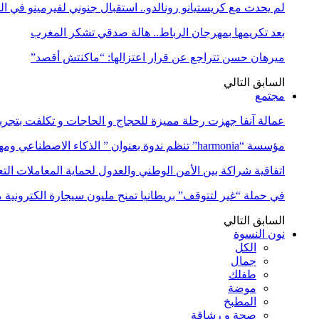
لم يحدث مع كريستيانو رونالدو.. استقبال جنوني لفيرمينو في ا
بعد تكريمها بمهرجان الرباط.. هالة صدقي تشكر المغرب
ميرهان حسن تتراجع عن قرار اعتزالها: “ماكنتش أقصد”
السابق
التالي
مجتمع
عمالة آنفا جهزت رحلة مميزة للحجاج و الحاجات و تكلفت بتجربة
مؤسسة “harmonia” تنظم ندوة بعنوان ” الذكاء الاصطناعي ومهن المستقبل:…
اتفاقية شراكة بين الأمن الوطني والعدول لحماية المعاملات التع
في حملة “غير لتتوقف” بريطانيا تمنح مليون سيجارة الكترونية 
السابق
التالي
نون النسوة
الكل
جمال
طفلك
موضة
المطبخ
صحة و رشاقة