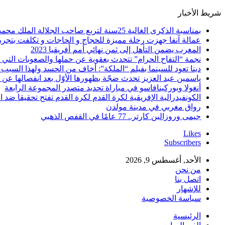
شريط الأخبار
بمناسبة الذكرى الغالية 25سنة لتربع صاحب الجلالة الملك محمد السادس نصره الله على عرش اسلافه المنعمين ؛اقدم هذه القصيدة بعنوان: Mon fidèle Roi Mohammed vI
عمالة آنفا جهزت رحلة مميزة للحجاج و الحاجات و تكلفت بتجربة
المغرب يضمن التأهل إلى ثمن نهائي أمم أفريقيا 2023
نجمة “التفاح الحرام” تتحدث بعقوية عن حملها والصعوبات التي 
دينا تعود للسينما بفيلم “الملكة”: أخاف من الحسد ولهذا السبب 
ياسمين عبد العزيز تحدث ضجّة بظهورها الأوّل بعد انفصالها عن
أنغولا وبوركينافاسو في مباراة تحديد متصدر المجموعة الرابعة
الكونفيدرالية الإفريقية لكرة القدم لكرة القدم تفتح تحقيقا ضد ا
رواق مغربي في مدينة مولدن
جيمى وروزالين كارتر.. 77 عامًا في القفص الذهبي
Likes
Subscribers
الأحد, أغسطس 9, 2026
من نحن
اتصل بنا
للإشهار
سياسة الخصوصية
الرئيسية