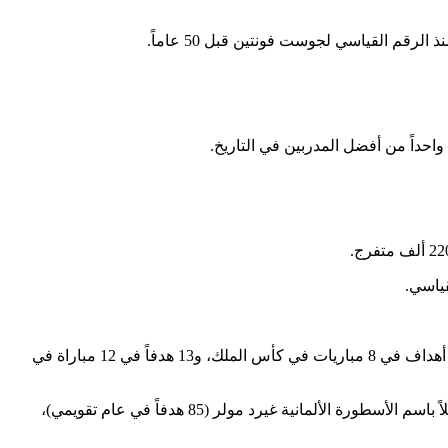
قياسي.
كان عام 2012 الأفضل في مسيرة ليونيل ميسي حتى الآن، في ذلك العام، سجل نجم برشلونة 59 هدفاً في 38 مباراة في الدوري الإسباني، و5 أهداف في 8 مباريات في كأس الملك، و13 هدفاً في 12 مباراة في
وهذا ما يصل مجموعه إلى 91 هدفاً في عام تقويمي واحد في 69 مباراة رسمية لليونيل ميسي، محطماً الرقم القياسي السابق الذي كان مسجلاً باسم الأسطورة الألمانية غيرد مولر (85 هدفاً في عام تقويمي)،