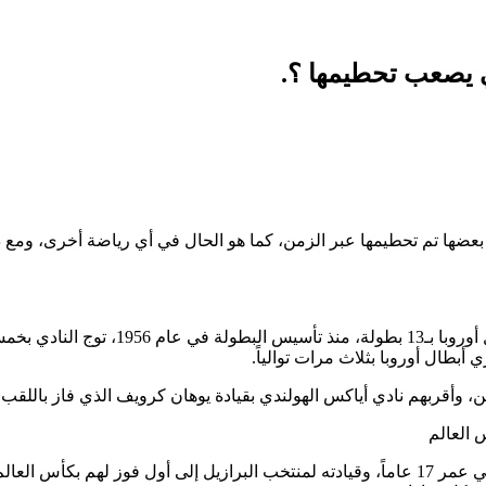
تي يصعب تحطيمها ؟.
بعضها تم تحطيمها عبر الزمن، كما هو الحال في أي رياضة أخرى، ومع ذل
يملك ريال مدريد رقماً قياسياً في عدد مر
بطال أوروبا بثلاث مرات توالياً.
يتذكر معظم عشاق كرة القدم كأس العالم 1958، كأول ظهور لبيليه في عمر 17 عاماً، وقيادته لمنت