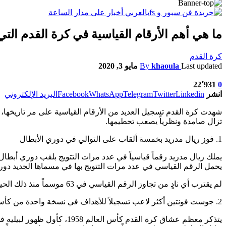
ما هي أهم الأرقام القياسية في كرة القدم ال
كرة القدم
Last updated
khaoula
By
مايو 3, 2020
22٬931
0
انشر
Linkedin
Twitter
Telegram
WhatsApp
Facebook
البريد الإلكتروني
شهدت كرة القدم تسجيل العديد من الأرقام القياسية على مر تاريخها، 
تزال صامدة ونظرياً يصعب تحطيمها.
1. فوز ريال مدريد بخمسة ألقاب على التوالي في دوري الأبطال
يحمل الرقم القياسي في عدد مرات التتويج بها في مسماها الجديد دوري أ
لم يقترب أي نادٍ من تجاوز الرقم القياسي في 63 موسماً منذ ذلك الحين، وأقربهم نادي أياكس الهولندي بقيادة يوهان كرويف الذي فاز باللقب في 3 مواسم متتالية من 1971 إلى 1973.
2. جوست فونتين أكثر لاعب تسجيلاً للأهداف في نسخة واحدة من كأس العالم