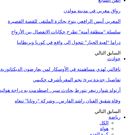
الفن السابع
رواق مغربي في مدينة مولدن
المغربي أنيس الرافعي يتوج بجائزة الملتقى للقصة القصيرة
سلسلة “منطقة آمنة” تطرح حكايات الانفصال بين الأزواج
دراما “لعبة الحبار” تتحول إلى واقع في كوريا وبريطانيا
السابق
التالي
حوادث
نافالني يُهدي مساهمته في الأوسكار لمن يعارضون الديكتاتورية
تفاصيل جديدة تبرئ نجم المغربأشرف حكيمي
أرنولد شوارزنيغر يتورط بحادث سير.. اصطدمت به دراجة هوائية
وفاة شقيق الفنان راشد الفارس.. وشركة “روتانا” تنعاه
السابق
التالي
رياضة
الكل
هواة
كرة القدم