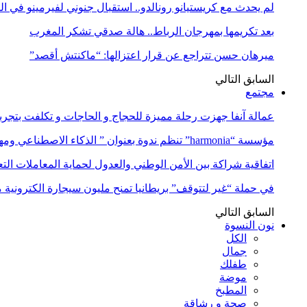
لم يحدث مع كريستيانو رونالدو.. استقبال جنوني لفيرمينو في ا
بعد تكريمها بمهرجان الرباط.. هالة صدقي تشكر المغرب
ميرهان حسن تتراجع عن قرار اعتزالها: “ماكنتش أقصد”
السابق
التالي
مجتمع
عمالة آنفا جهزت رحلة مميزة للحجاج و الحاجات و تكلفت بتجربة
مؤسسة “harmonia” تنظم ندوة بعنوان ” الذكاء الاصطناعي ومهن المستقبل:…
اتفاقية شراكة بين الأمن الوطني والعدول لحماية المعاملات التع
في حملة “غير لتتوقف” بريطانيا تمنح مليون سيجارة الكترونية 
السابق
التالي
نون النسوة
الكل
جمال
طفلك
موضة
المطبخ
صحة و رشاقة