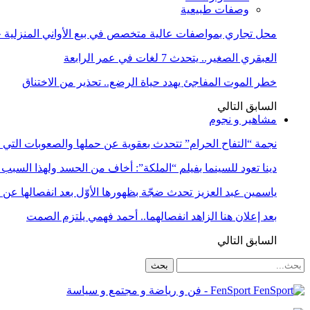
وصفات طبيعية
محل تجاري بمواصفات عالية متخصص في بيع الأواني المنزلية حا
العبقري الصغير.. يتحدث 7 لغات في عمر الرابعة
خطر الموت المفاجئ يهدد حياة الرضع.. تحذير من الاختناق
السابق
التالي
مشاهير و نجوم
نجمة “التفاح الحرام” تتحدث بعقوية عن حملها والصعوبات التي 
دينا تعود للسينما بفيلم “الملكة”: أخاف من الحسد ولهذا السبب 
ياسمين عبد العزيز تحدث ضجّة بظهورها الأوّل بعد انفصالها عن
بعد إعلان هنا الزاهد انفصالهما.. أحمد فهمي يلتزم الصمت
السابق
التالي
FenSport - فن و رياضة و مجتمع و سياسة