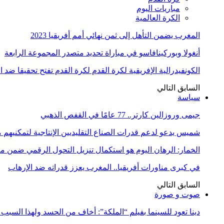
مباريات اليوم
الكرة العالمية
المغرب يضمن التأهل إلى ثمن نهائي أمم أفريقيا 2023
أنغولا وبوركينافاسو في مباراة تحديد متصدر المجموعة الرابعة
الكونفيدرالية الإفريقية لكرة القدم لكرة القدم تفتح تحقيقا ضد 
السابق
التالي
سياسة
جيمى وروزالين كارتر.. 77 عامًا في القفص الذهبي
شميس يدعو لدعم قدرات الصناع التقليديين الإنتاجية لتمكنيهم
الخمار: الرهان اليوم هو استكمال تنزيل التحول الرقمي ضمن
في كبرى مناورات أفريقيا.. المغرب يعزز قدراته ضد الإرهاب
السابق
التالي
صوت و صورة
دينا تعود للسينما بفيلم “الملكة”: أخاف من الحسد ولهذا السبب 