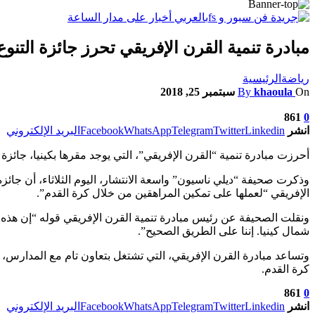
مبادرة تنمية القرن الإفريقي تحرز جائزة التنوع لل
رياضة
الرئيسية
On
khaoula
By
سبتمبر 25, 2018
861
0
انشر
Linkedin
Twitter
Telegram
WhatsApp
Facebook
البريد الإلكتروني
أحرزت مبادرة تنمية “القرن الإفريقي”، التي يوجد مقرها بكينيا، جائزة ا
وذكرت صحيفة “ديلي ناسيون” واسعة الانتشار، اليوم الثلاثاء، أن جائزة 
الإفريقي “لعملها على تمكين المراهقين من خلال كرة القدم”.
ونقلت الصحيفة عن رئيس مبادرة تنمية القرن الإفريقي قوله “إن هذه ا
شمال كينيا. إننا على الطريق الصحيح”.
وتساعد مبادرة القرن الإفريقي، التي تشتغل بتعاون تام مع المدارس
كرة القدم.
861
0
انشر
Linkedin
Twitter
Telegram
WhatsApp
Facebook
البريد الإلكتروني