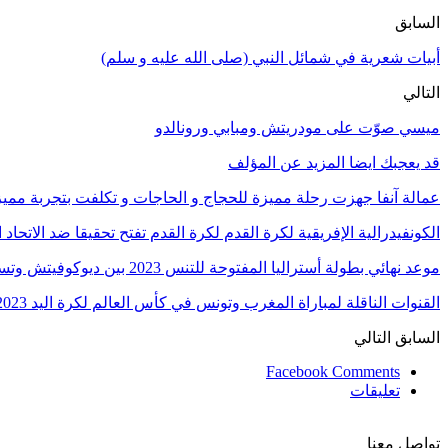
السابق
أبيات شعرية في شمائل النبي (صلى الله عليه و سلم)
التالي
ميسي صوّت على مودريتش ومبابي ورونالدو
قد يعجبك ايضا
المزيد عن المؤلف
عمالة آنفا جهزت رحلة مميزة للحجاج و الحاجات و تكلفت بتجربة مميزة
الكونفيدرالية الإفريقية لكرة القدم لكرة القدم تفتح تحقيقا ضد الاتحا
موعد نهائي بطولة أستراليا المفتوحة للتنس 2023 بين ديوكوفيتش وتسيتسيباس
القنوات الناقلة لمباراة المغرب وتونس في كأس العالم لكرة اليد 2023
السابق
التالي
Facebook Comments
تعليقات
تواصل معنا