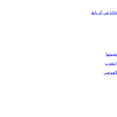
ليا في الرباط
تعيشها
ابتعدت
 العوضي