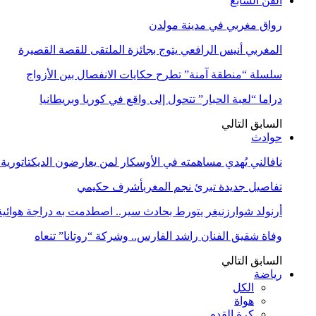
الفن السابع
رواق مغربي في مدينة مولدن
المغربي أنيس الرافعي يتوج بجائزة الملتقى للقصة القصيرة
سلسلة “منطقة آمنة” تطرح حكايات الانفصال بين الأزواج
دراما “لعبة الحبار” تتحول إلى واقع في كوريا وبريطانيا
السابق
التالي
حوادث
نافالني يُهدي مساهمته في الأوسكار لمن يعارضون الديكتاتورية
تفاصيل جديدة تبرئ نجم المغربأشرف حكيمي
أرنولد شوارزنيغر يتورط بحادث سير.. اصطدمت به دراجة هوائية
وفاة شقيق الفنان راشد الفارس.. وشركة “روتانا” تنعاه
السابق
التالي
رياضة
الكل
هواة
كرة القدم