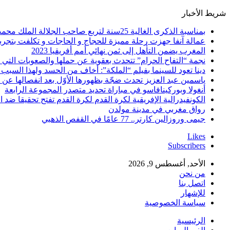
شريط الأخبار
بمناسبة الذكرى الغالية 25سنة لتربع صاحب الجلالة الملك محمد السادس نصره الله على عرش اسلافه المنعمين ؛اقدم هذه القصيدة بعنوان: Mon fidèle Roi Mohammed vI
عمالة آنفا جهزت رحلة مميزة للحجاج و الحاجات و تكلفت بتجربة
المغرب يضمن التأهل إلى ثمن نهائي أمم أفريقيا 2023
نجمة “التفاح الحرام” تتحدث بعقوية عن حملها والصعوبات التي 
دينا تعود للسينما بفيلم “الملكة”: أخاف من الحسد ولهذا السبب 
ياسمين عبد العزيز تحدث ضجّة بظهورها الأوّل بعد انفصالها عن
أنغولا وبوركينافاسو في مباراة تحديد متصدر المجموعة الرابعة
الكونفيدرالية الإفريقية لكرة القدم لكرة القدم تفتح تحقيقا ضد ا
رواق مغربي في مدينة مولدن
جيمى وروزالين كارتر.. 77 عامًا في القفص الذهبي
Likes
Subscribers
الأحد, أغسطس 9, 2026
من نحن
اتصل بنا
للإشهار
سياسة الخصوصية
الرئيسية