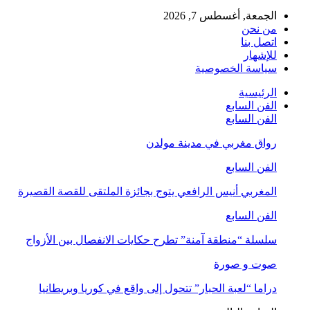
الجمعة, أغسطس 7, 2026
من نحن
اتصل بنا
للإشهار
سياسة الخصوصية
الرئيسية
الفن السابع
الفن السابع
رواق مغربي في مدينة مولدن
الفن السابع
المغربي أنيس الرافعي يتوج بجائزة الملتقى للقصة القصيرة
الفن السابع
سلسلة “منطقة آمنة” تطرح حكايات الانفصال بين الأزواج
صوت و صورة
دراما “لعبة الحبار” تتحول إلى واقع في كوريا وبريطانيا