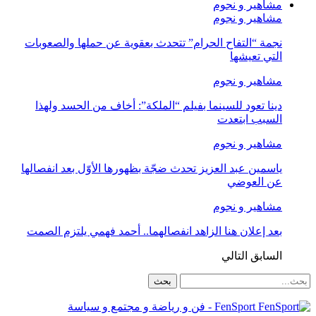
مشاهير و نجوم
مشاهير و نجوم
نجمة “التفاح الحرام” تتحدث بعقوية عن حملها والصعوبات
التي تعيشها
مشاهير و نجوم
دينا تعود للسينما بفيلم “الملكة”: أخاف من الحسد ولهذا
السبب ابتعدت
مشاهير و نجوم
ياسمين عبد العزيز تحدث ضجّة بظهورها الأوّل بعد انفصالها
عن العوضي
مشاهير و نجوم
بعد إعلان هنا الزاهد انفصالهما.. أحمد فهمي يلتزم الصمت
السابق
التالي
FenSport - فن و رياضة و مجتمع و سياسة