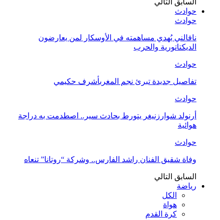
السابق
التالي
حوادث
حوادث
نافالني يُهدي مساهمته في الأوسكار لمن يعارضون
الديكتاتورية والحرب
حوادث
تفاصيل جديدة تبرئ نجم المغربأشرف حكيمي
حوادث
أرنولد شوارزنيغر يتورط بحادث سير.. اصطدمت به دراجة
هوائية
حوادث
وفاة شقيق الفنان راشد الفارس.. وشركة “روتانا” تنعاه
السابق
التالي
رياضة
الكل
هواة
كرة القدم