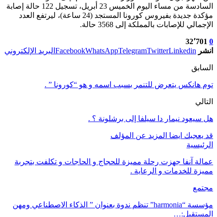
السادسة من مساء اليوم الخميس 23 أبريل، تسجيل 122 حالة إصابة
مؤكدة جديدة بفيروس كورونا المستجد (24 ساعة)، ليرتفع العدد
الإجمالي للإصابات بالمملكة إلى 3568 حالة.
32٬701
0
انشر
Linkedin
Twitter
Telegram
WhatsApp
Facebook
البريد الإلكتروني
السابق
توم هانكس يتعرض للتنمر بسبب اسمه و هو “كورونا ” .
التالي
هل سيعود نيمار دا سيلفا إلى برشلونة ؟ .
قد يعجبك ايضا
المزيد عن المؤلف
الرئيسية
عمالة آنفا جهزت رحلة مميزة للحجاج و الحاجات و تكلفت بتجربة
مميزة للخدمات و الرعاية .
مجتمع
مؤسسة “harmonia” تنظم ندوة بعنوان ” الذكاء الاصطناعي ومهن
المستقبل:…