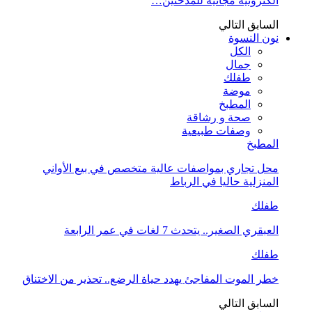
الكترونية مجانية للمدخنين…
السابق
التالي
نون النسوة
الكل
جمال
طفلك
موضة
المطبخ
صحة و رشاقة
وصفات طبيعية
المطبخ
محل تجاري بمواصفات عالية متخصص في بيع الأواني
المنزلية حاليا في الرباط
طفلك
العبقري الصغير.. يتحدث 7 لغات في عمر الرابعة
طفلك
خطر الموت المفاجئ يهدد حياة الرضع.. تحذير من الاختناق
السابق
التالي