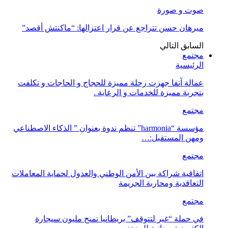
صوت و صورة
ميرهان حسن تتراجع عن قرار اعتزالها: “ماكنتش أقصد”
السابق
التالي
مجتمع
الرئيسية
عمالة آنفا جهزت رحلة مميزة للحجاج و الحاجات و تكلفت
بتجربة مميزة للخدمات و الرعاية .
مجتمع
مؤسسة “harmonia” تنظم ندوة بعنوان ” الذكاء الاصطناعي
ومهن المستقبل:…
مجتمع
اتفاقية شراكة بين الأمن الوطني والعدول لحماية المعاملات
التعاقدية ومحاربة الجريمة
مجتمع
في حملة “غير لتتوقف” بريطانيا تمنح مليون سيجارة