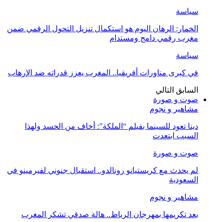
سياسة
الخمار: الرهان اليوم هو استكمال تنزيل التحول الرقمي ضمن
مغرب رقمي دامج ومستدام
سياسة
في كبرى مناورات أفريقيا.. المغرب يعزز قدراته ضد الإرهاب
السابق
التالي
صوت و صورة
مشاهير و نجوم
دينا تعود للسينما بفيلم “الملكة”: أخاف من الحسد ولهذا
السبب ابتعدت
صوت و صورة
لم يحدث مع كريستيانو رونالدو.. استقبال جنوني لفيرمينو في
السعودية
مشاهير و نجوم
بعد تكريمها بمهرجان الرباط.. هالة صدقي تشكر المغرب