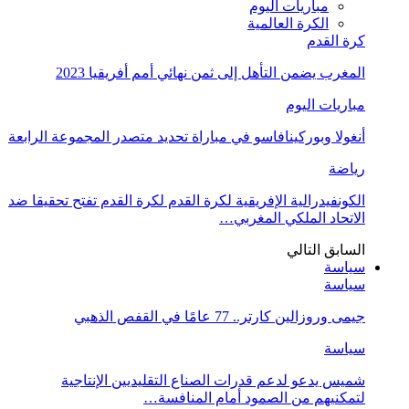
مباريات اليوم
الكرة العالمية
كرة القدم
المغرب يضمن التأهل إلى ثمن نهائي أمم أفريقيا 2023
مباريات اليوم
أنغولا وبوركينافاسو في مباراة تحديد متصدر المجموعة الرابعة
رياضة
الكونفيدرالية الإفريقية لكرة القدم لكرة القدم تفتح تحقيقا ضد
الاتحاد الملكي المغربي…
السابق
التالي
سياسة
سياسة
جيمى وروزالين كارتر.. 77 عامًا في القفص الذهبي
سياسة
شميس يدعو لدعم قدرات الصناع التقليديين الإنتاجية
لتمكنيهم من الصمود أمام المنافسة…