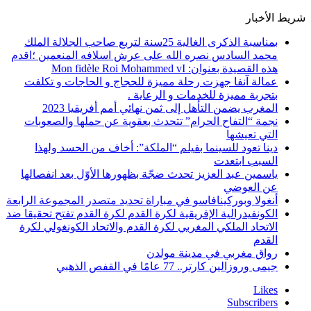
شريط الأخبار
بمناسبة الذكرى الغالية 25سنة لتربع صاحب الجلالة الملك
محمد السادس نصره الله على عرش اسلافه المنعمين ؛اقدم
هذه القصيدة بعنوان: Mon fidèle Roi Mohammed vI
عمالة آنفا جهزت رحلة مميزة للحجاج و الحاجات و تكلفت
بتجربة مميزة للخدمات و الرعاية .
المغرب يضمن التأهل إلى ثمن نهائي أمم أفريقيا 2023
نجمة “التفاح الحرام” تتحدث بعقوية عن حملها والصعوبات
التي تعيشها
دينا تعود للسينما بفيلم “الملكة”: أخاف من الحسد ولهذا
السبب ابتعدت
ياسمين عبد العزيز تحدث ضجّة بظهورها الأوّل بعد انفصالها
عن العوضي
أنغولا وبوركينافاسو في مباراة تحديد متصدر المجموعة الرابعة
الكونفيدرالية الإفريقية لكرة القدم لكرة القدم تفتح تحقيقا ضد
الاتحاد الملكي المغربي لكرة القدم والاتحاد الكونغولي لكرة
القدم
رواق مغربي في مدينة مولدن
جيمى وروزالين كارتر.. 77 عامًا في القفص الذهبي
Likes
Subscribers