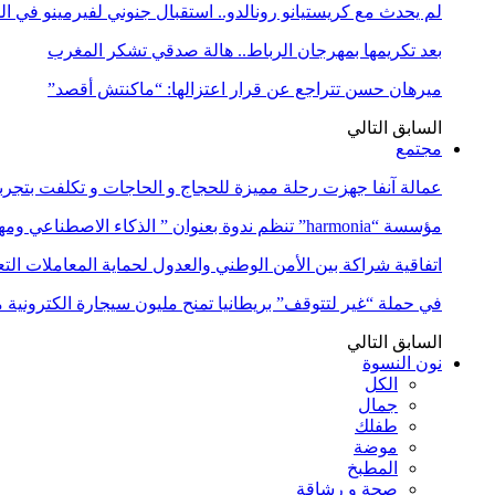
لم يحدث مع كريستيانو رونالدو.. استقبال جنوني لفيرمينو في ا
بعد تكريمها بمهرجان الرباط.. هالة صدقي تشكر المغرب
ميرهان حسن تتراجع عن قرار اعتزالها: “ماكنتش أقصد”
السابق
التالي
مجتمع
عمالة آنفا جهزت رحلة مميزة للحجاج و الحاجات و تكلفت بتجربة
مؤسسة “harmonia” تنظم ندوة بعنوان ” الذكاء الاصطناعي ومهن المستقبل:…
اتفاقية شراكة بين الأمن الوطني والعدول لحماية المعاملات التع
في حملة “غير لتتوقف” بريطانيا تمنح مليون سيجارة الكترونية 
السابق
التالي
نون النسوة
الكل
جمال
طفلك
موضة
المطبخ
صحة و رشاقة