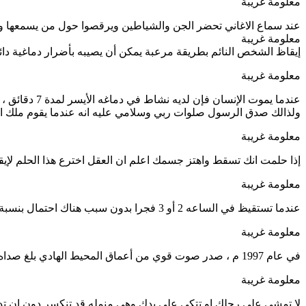
معلومة غريبة
عند سماع الاغاني تحضر الجن والشياطين ويرقصوا حول من يسمعها و
معلومة غريبة
إيقاظ الشخص النائم بطريقة مرعبة يمكن أن يصيبه بأضرار دماغية دائ
معلومة غريبة
عندما يموت الإنسان فإن لديه نشاط في دماغه الأيسر لمدة 7 دقائق ، يعيد فيه العقل ذكرياته وما قام به في تسلسل مثل الحلم.
ولذالك صدق الرسول صلوات ربي وسلامي عليه انه عندما يقوم ملك ا
معلومة غريبة
إذا حلمت انك تسقط واهتز جسمك اعلم ان العقل اخترع هذا الحلم ل
معلومة غريبة
عندما تستقيظ في الساعه 2 أو 3 فجرا بدون سبب هناك احتمال بنسبة %85 ان يوجد مخلوق يراقبك ! وان الله في هذه الاوقات ينتظر من عباده ان يستغفرون ف يغفر لهم ، وان يدعون ف يستجيب لهم
معلومة غريبة
في عام 1997 م ، صدر صوت قوي من أعماق المحيط الهادي بلغ صداه – 5 الآف كيلومتر ولم يتم تحديد مصدر هذا الصوت حتى يومنا هذا !
معلومة غريبة
لا تمشي على رجلك او تتكى على يدك وهي منمله قد تنكسر دون ان تدر