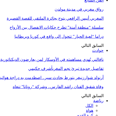
الفن السابع
رواق مغربي في مدينة مولدن
المغربي أنيس الرافعي يتوج بجائزة الملتقى للقصة القصيرة
سلسلة “منطقة آمنة” تطرح حكايات الانفصال بين الأزواج
دراما “لعبة الحبار” تتحول إلى واقع في كوريا وبريطانيا
السابق
التالي
حوادث
نافالني يُهدي مساهمته في الأوسكار لمن يعارضون الديكتاتورية
تفاصيل جديدة تبرئ نجم المغربأشرف حكيمي
أرنولد شوارزنيغر يتورط بحادث سير.. اصطدمت به دراجة هوائية
وفاة شقيق الفنان راشد الفارس.. وشركة “روتانا” تنعاه
السابق
التالي
رياضة
الكل
هواة
كرة القدم