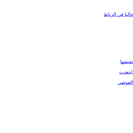
ليا في الرباط
تعيشها
ابتعدت
 العوضي