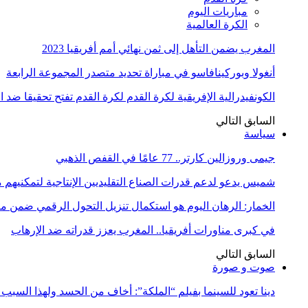
مباريات اليوم
الكرة العالمية
المغرب يضمن التأهل إلى ثمن نهائي أمم أفريقيا 2023
أنغولا وبوركينافاسو في مباراة تحديد متصدر المجموعة الرابعة
الكونفيدرالية الإفريقية لكرة القدم لكرة القدم تفتح تحقيقا ضد 
السابق
التالي
سياسة
جيمى وروزالين كارتر.. 77 عامًا في القفص الذهبي
شميس يدعو لدعم قدرات الصناع التقليديين الإنتاجية لتمكنيهم
الخمار: الرهان اليوم هو استكمال تنزيل التحول الرقمي ضمن
في كبرى مناورات أفريقيا.. المغرب يعزز قدراته ضد الإرهاب
السابق
التالي
صوت و صورة
دينا تعود للسينما بفيلم “الملكة”: أخاف من الحسد ولهذا السبب 