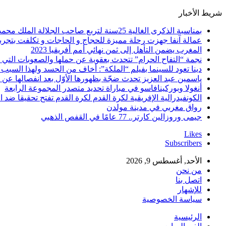
شريط الأخبار
بمناسبة الذكرى الغالية 25سنة لتربع صاحب الجلالة الملك محمد السادس نصره الله على عرش اسلافه المنعمين ؛اقدم هذه القصيدة بعنوان: Mon fidèle Roi Mohammed vI
عمالة آنفا جهزت رحلة مميزة للحجاج و الحاجات و تكلفت بتجربة
المغرب يضمن التأهل إلى ثمن نهائي أمم أفريقيا 2023
نجمة “التفاح الحرام” تتحدث بعقوية عن حملها والصعوبات التي 
دينا تعود للسينما بفيلم “الملكة”: أخاف من الحسد ولهذا السبب 
ياسمين عبد العزيز تحدث ضجّة بظهورها الأوّل بعد انفصالها عن
أنغولا وبوركينافاسو في مباراة تحديد متصدر المجموعة الرابعة
الكونفيدرالية الإفريقية لكرة القدم لكرة القدم تفتح تحقيقا ضد ا
رواق مغربي في مدينة مولدن
جيمى وروزالين كارتر.. 77 عامًا في القفص الذهبي
Likes
Subscribers
الأحد, أغسطس 9, 2026
من نحن
اتصل بنا
للإشهار
سياسة الخصوصية
الرئيسية