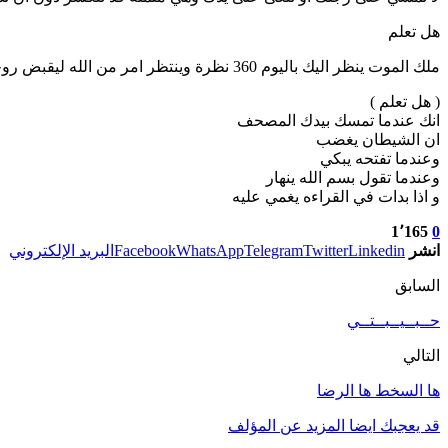
هل تعلم
ملك الموت ينظر اليك باليوم 360 نظرة وينتظر امر من الله ليقبض روحك فلا تجعله ينظر اليك وانت على معصية فتقبض روحك فكيف تقابل ربك ؟
( هل تعلم )
انك عندما تمسك بيدك المصحف
ان الشيطان يغضب
وعندما تفتحه يبكي
وعندما تقول بسم الله ينهار
و اذا بدات في القراءه يغمي عليه
1٬165
0
انشر
Linkedin
Twitter
Telegram
WhatsApp
Facebook
البريد الإلكتروني
السابق
حــبــيــبــتــي
التالي
ها السخط ها الرضا
قد يعجبك ايضا
المزيد عن المؤلف