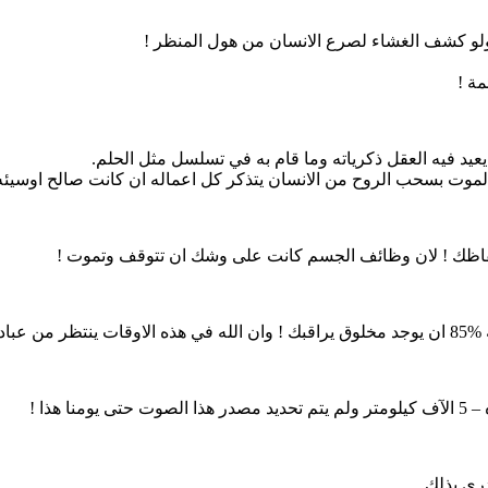
لو كشف الغشاء لصرع الانسان من هول المنظر !
مة !
لموت بسحب الروح من اﻻنسان يتذكر كل اعماله ان كانت صالح اوسيئه
إيقاظك ! لان وظائف الجسم كانت على وشك ان تتوقف وتموت !
ي بذلك ..