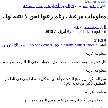
معلومات مرعبة ، رغم رعبها نحن لا ننتبه لها .
الرئيسية
قصص و عبر
Last updated
khaoula
By
أبريل 1, 2018
1٬165
0
انشر
Linkedin
Twitter
Telegram
WhatsApp
Facebook
البريد الإلكتروني
معلومة غريبة
كل فجر من يوم الجمعه تصمت كل الحيوانات في العالم ، تنتظر سماع
معلومة غريبة
من الممكن أن يصبح الشخص أعمى بشكل دائم إذا بقي في الظلام
المطلق لأكثر من ثلاثة أيام !
معلومة غريبة
عندما يموت الانسان يستمر شعره في النمو لعدة أشهر