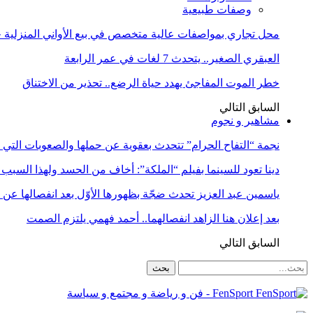
وصفات طبيعية
محل تجاري بمواصفات عالية متخصص في بيع الأواني المنزلية حا
العبقري الصغير.. يتحدث 7 لغات في عمر الرابعة
خطر الموت المفاجئ يهدد حياة الرضع.. تحذير من الاختناق
السابق
التالي
مشاهير و نجوم
نجمة “التفاح الحرام” تتحدث بعقوية عن حملها والصعوبات التي 
دينا تعود للسينما بفيلم “الملكة”: أخاف من الحسد ولهذا السبب 
ياسمين عبد العزيز تحدث ضجّة بظهورها الأوّل بعد انفصالها عن
بعد إعلان هنا الزاهد انفصالهما.. أحمد فهمي يلتزم الصمت
السابق
التالي
FenSport - فن و رياضة و مجتمع و سياسة