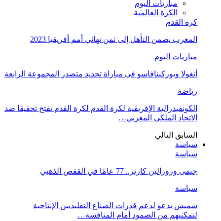
مباريات اليوم
الكرة العالمية
كرة القدم
المغرب يضمن التأهل إلى ثمن نهائي أمم أفريقيا 2023
مباريات اليوم
أنغولا وبوركينافاسو في مباراة تحديد متصدر المجموعة الرابعة
رياضة
الكونفيدرالية الإفريقية لكرة القدم لكرة القدم تفتح تحقيقا ضد
الاتحاد الملكي المغربي…
السابق
التالي
سياسة
سياسة
جيمى وروزالين كارتر.. 77 عامًا في القفص الذهبي
سياسة
شميس يدعو لدعم قدرات الصناع التقليديين الإنتاجية
لتمكنيهم من الصمود أمام المنافسة…