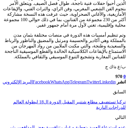
الذين أحيوا حفلات فنية ناجحة، طوال فصل الصيف. ويتعلق الأمر
بنجوم الفن الشعبي المغربي، وفن الراي، والتراث الفني، والإيقاعات
الأمازيغية، والأغاني الصحراوية، حيث عرفت هذه النسخة مشاركة
أكثر من 230 مجموعة من الفنانين، بما في ذلك حوالي 100 مجموعة
محلية وإقليمية، تغني لأول مرة أمام جمهور غفير.
وتم تنظيم أمسيات هذه الدورة في منصات مختلفة بثمان مدن
بالمملكة وهي أكادير والحسيمة ومرتيل والمضيق والناظور والرباط
والسعيدية وطنجة، والتي مكنت الملايين من رواد المهرجان من
الاستمتاع بالإيقاعات الكلاسيكية الخالدة والقطع الموسيقية الناجحة
للفنانين المغاربة وتشجيع التنوع الموسيقي والثقافي بالمملكة.
ب/ع ه/ك ج
970
0
انشر
Linkedin
Twitter
Telegram
WhatsApp
Facebook
البريد الإلكتروني
السابق
تركيا تستضيف مطلع شتنبر المقبل الدورة ال18 لبطولة العالم
للدراجات النارية
التالي
عدم استدعاء العميد بنعطية و غياب تنافسية بعض المدافعين يثير