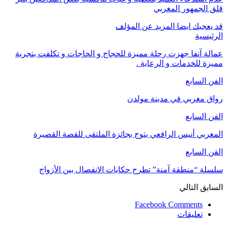
قلق الجمهور المغربي
قد يعجبك ايضا
المزيد عن المؤلف
الرئيسية
عمالة آنفا جهزت رحلة مميزة للحجاج و الحاجات و تكلفت بتجربة
مميزة للخدمات و الرعاية .
الفن السابع
رواق مغربي في مدينة مولدن
الفن السابع
المغربي أنيس الرافعي يتوج بجائزة الملتقى للقصة القصيرة
الفن السابع
سلسلة “منطقة آمنة” تطرح حكايات الانفصال بين الأزواج
السابق
التالي
Facebook Comments
تعليقات