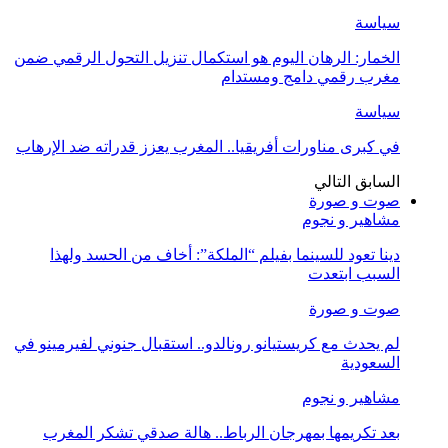
سياسة
الخمار: الرهان اليوم هو استكمال تنزيل التحول الرقمي ضمن
مغرب رقمي دامج ومستدام
سياسة
في كبرى مناورات أفريقيا.. المغرب يعزز قدراته ضد الإرهاب
السابق
التالي
صوت و صورة
مشاهير و نجوم
دينا تعود للسينما بفيلم “الملكة”: أخاف من الحسد ولهذا
السبب ابتعدت
صوت و صورة
لم يحدث مع كريستيانو رونالدو.. استقبال جنوني لفيرمينو في
السعودية
مشاهير و نجوم
بعد تكريمها بمهرجان الرباط.. هالة صدقي تشكر المغرب