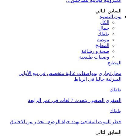
الكترونية مجانية للمدخنين…
السابق
التالي
نون النسوة
الكل
جمال
طفلك
موضة
المطبخ
صحة و رشاقة
وصفات طبيعية
المطبخ
محل تجاري بمواصفات عالية متخصص في بيع الأواني
المنزلية حاليا في الرباط
طفلك
العبقري الصغير.. يتحدث 7 لغات في عمر الرابعة
طفلك
خطر الموت المفاجئ يهدد حياة الرضع.. تحذير من الاختناق
السابق
التالي