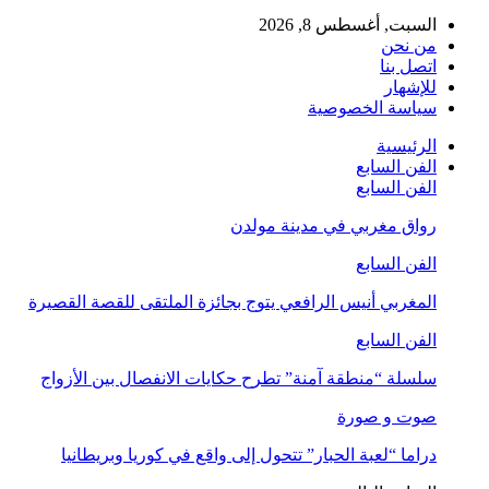
السبت, أغسطس 8, 2026
من نحن
اتصل بنا
للإشهار
سياسة الخصوصية
الرئيسية
الفن السابع
الفن السابع
رواق مغربي في مدينة مولدن
الفن السابع
المغربي أنيس الرافعي يتوج بجائزة الملتقى للقصة القصيرة
الفن السابع
سلسلة “منطقة آمنة” تطرح حكايات الانفصال بين الأزواج
صوت و صورة
دراما “لعبة الحبار” تتحول إلى واقع في كوريا وبريطانيا