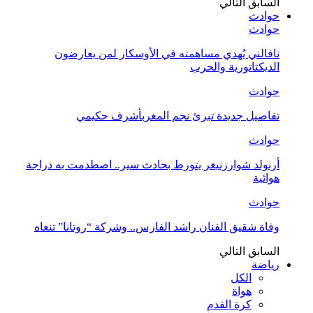
السابق
التالي
حوادث
حوادث
نافالني يُهدي مساهمته في الأوسكار لمن يعارضون
الديكتاتورية والحرب
حوادث
تفاصيل جديدة تبرئ نجم المغربأشرف حكيمي
حوادث
أرنولد شوارزنيغر يتورط بحادث سير.. اصطدمت به دراجة
هوائية
حوادث
وفاة شقيق الفنان راشد الفارس.. وشركة “روتانا” تنعاه
السابق
التالي
رياضة
الكل
هواة
كرة القدم