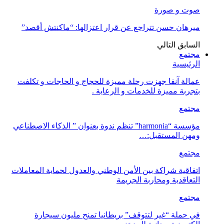
صوت و صورة
ميرهان حسن تتراجع عن قرار اعتزالها: “ماكنتش أقصد”
السابق
التالي
مجتمع
الرئيسية
عمالة آنفا جهزت رحلة مميزة للحجاج و الحاجات و تكلفت
بتجربة مميزة للخدمات و الرعاية .
مجتمع
مؤسسة “harmonia” تنظم ندوة بعنوان ” الذكاء الاصطناعي
ومهن المستقبل:…
مجتمع
اتفاقية شراكة بين الأمن الوطني والعدول لحماية المعاملات
التعاقدية ومحاربة الجريمة
مجتمع
في حملة “غير لتتوقف” بريطانيا تمنح مليون سيجارة