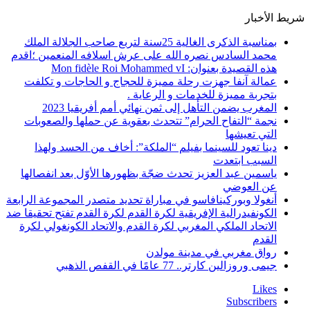
شريط الأخبار
بمناسبة الذكرى الغالية 25سنة لتربع صاحب الجلالة الملك
محمد السادس نصره الله على عرش اسلافه المنعمين ؛اقدم
هذه القصيدة بعنوان: Mon fidèle Roi Mohammed vI
عمالة آنفا جهزت رحلة مميزة للحجاج و الحاجات و تكلفت
بتجربة مميزة للخدمات و الرعاية .
المغرب يضمن التأهل إلى ثمن نهائي أمم أفريقيا 2023
نجمة “التفاح الحرام” تتحدث بعقوية عن حملها والصعوبات
التي تعيشها
دينا تعود للسينما بفيلم “الملكة”: أخاف من الحسد ولهذا
السبب ابتعدت
ياسمين عبد العزيز تحدث ضجّة بظهورها الأوّل بعد انفصالها
عن العوضي
أنغولا وبوركينافاسو في مباراة تحديد متصدر المجموعة الرابعة
الكونفيدرالية الإفريقية لكرة القدم لكرة القدم تفتح تحقيقا ضد
الاتحاد الملكي المغربي لكرة القدم والاتحاد الكونغولي لكرة
القدم
رواق مغربي في مدينة مولدن
جيمى وروزالين كارتر.. 77 عامًا في القفص الذهبي
Likes
Subscribers