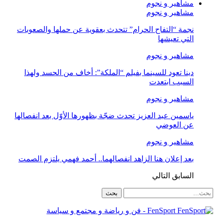
مشاهير و نجوم
مشاهير و نجوم
نجمة “التفاح الحرام” تتحدث بعقوية عن حملها والصعوبات
التي تعيشها
مشاهير و نجوم
دينا تعود للسينما بفيلم “الملكة”: أخاف من الحسد ولهذا
السبب ابتعدت
مشاهير و نجوم
ياسمين عبد العزيز تحدث ضجّة بظهورها الأوّل بعد انفصالها
عن العوضي
مشاهير و نجوم
بعد إعلان هنا الزاهد انفصالهما.. أحمد فهمي يلتزم الصمت
السابق
التالي
FenSport - فن و رياضة و مجتمع و سياسة