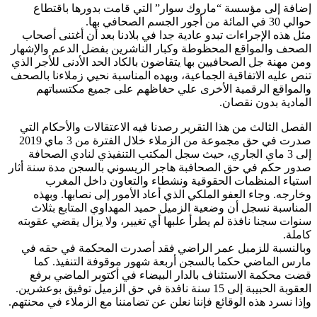
إضافة إلى مؤسسة “ماروك سوار” التي قامت بدورها باقتطاع
حوالي 30 في المائة من أجور الجسم الصحافي بها.
مثل هذه الإجراءات تبدو عادية جدا في بلادنا بعد أن أغتنى أصحاب
الصحف والمواقع المحظوطة وكبار الناشرين بفضل الدعم والإشهار
ومن مهنة جل الصحافيين بها يتقاضون بالكاد الحد الأدنى للأجر الذي
تنص عليه الاتفاقية الجماعية، وبهده المناسبة نحيي زملاءنا بالصحف
والمواقع الرقمية الأخرى علي حغاظهم على جميع مكتسباتهم
المادية بدون نقصان.
الفصل الثالث من هذا التقرير رصدنا فيه الاعتقالات والأحكام التي
صدرت في حق مجموعة من الزملاء خلال الفترة من 3 ماي 2019
إلى 3 ماي الجاري، حيث سجل المكتب التنفيذي لنادي الصحافة
صدور حكم في حق الصحافبة هاجر الريسوني بالسجن مدة سنة أثار
استياء المنظمات الحقوقية ونشطاء والتعاون داخل المغرب
وخارجه. وجاء العفو الملكي الذي أعاد الأمور إلى نصابها. وبهذه
المناسبة نسجل أن وضعية الزميل حميد المهداوي المتابع بثلاث
سنوات سجنا نافذة لم يطرأ علبها أي تغيير، ولا يزال يقضي عقوبته
كاملة.
وبالنسبة للزمبل عمر الراضي فقد أصدرت المحكمة في حقه في
مارس الماضي حكما بالسجن أربعة شهور موقوفة التنفيذ. كما
قضت محكمة الاستئناف بالدار البيضاء في أكتوبر الماضي برفع
العقوبة الحبيبة إلى 15 سنة نافدة في حق الزميل توفيق بوعشرين.
وإذا نسرد هذه الوقائع فإننا نعلن عن تضامننا مع الزملاء في محنتهم.