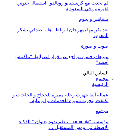
لم يحدث مع كريستيانو رونالدو.. استقبال جنوني
لفيرمينو في السعودية
مشاهير و نجوم
بعد تكريمها بمهرجان الرباط.. هالة صدقي تشكر
المغرب
صوت و صورة
ميرهان حسن تتراجع عن قرار اعتزالها: “ماكنتش
أقصد”
السابق
التالي
مجتمع
الرئيسية
عمالة آنفا جهزت رحلة مميزة للحجاج و الحاجات و
تكلفت بتجربة مميزة للخدمات و الرعاية .
مجتمع
مؤسسة “harmonia” تنظم ندوة بعنوان ” الذكاء
الاصطناعي ومهن المستقبل:…