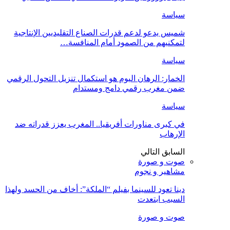
سياسة
شميس يدعو لدعم قدرات الصناع التقليديين الإنتاجية
لتمكنيهم من الصمود أمام المنافسة…
سياسة
الخمار: الرهان اليوم هو استكمال تنزيل التحول الرقمي
ضمن مغرب رقمي دامج ومستدام
سياسة
في كبرى مناورات أفريقيا.. المغرب يعزز قدراته ضد
الإرهاب
السابق
التالي
صوت و صورة
مشاهير و نجوم
دينا تعود للسينما بفيلم “الملكة”: أخاف من الحسد ولهذا
السبب ابتعدت
صوت و صورة