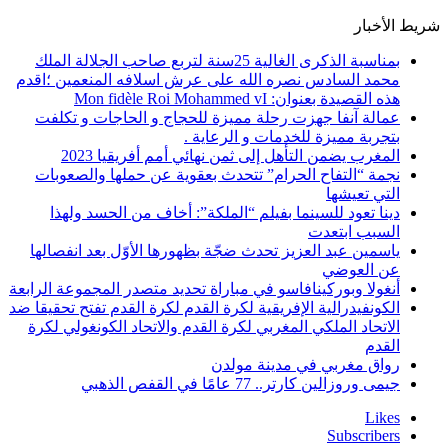
شريط الأخبار
بمناسبة الذكرى الغالية 25سنة لتربع صاحب الجلالة الملك
محمد السادس نصره الله على عرش اسلافه المنعمين ؛اقدم
هذه القصيدة بعنوان: Mon fidèle Roi Mohammed vI
عمالة آنفا جهزت رحلة مميزة للحجاج و الحاجات و تكلفت
بتجربة مميزة للخدمات و الرعاية .
المغرب يضمن التأهل إلى ثمن نهائي أمم أفريقيا 2023
نجمة “التفاح الحرام” تتحدث بعقوية عن حملها والصعوبات
التي تعيشها
دينا تعود للسينما بفيلم “الملكة”: أخاف من الحسد ولهذا
السبب ابتعدت
ياسمين عبد العزيز تحدث ضجّة بظهورها الأوّل بعد انفصالها
عن العوضي
أنغولا وبوركينافاسو في مباراة تحديد متصدر المجموعة الرابعة
الكونفيدرالية الإفريقية لكرة القدم لكرة القدم تفتح تحقيقا ضد
الاتحاد الملكي المغربي لكرة القدم والاتحاد الكونغولي لكرة
القدم
رواق مغربي في مدينة مولدن
جيمى وروزالين كارتر.. 77 عامًا في القفص الذهبي
Likes
Subscribers