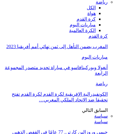
رياضة
الكل
هواة
كرة القدم
مباريات اليوم
الكرة العالمية
كرة القدم
المغرب يضمن التأهل إلى ثمن نهائي أمم أفريقيا 2023
مباريات اليوم
أنغولا وبوركينافاسو في مباراة تحديد متصدر المجموعة
الرابعة
رياضة
الكونفيدرالية الإفريقية لكرة القدم لكرة القدم تفتح
تحقيقا ضد الاتحاد الملكي المغربي…
السابق
التالي
سياسة
سياسة
جيمى وروزالين كارتر.. 77 عامًا في القفص الذهبي