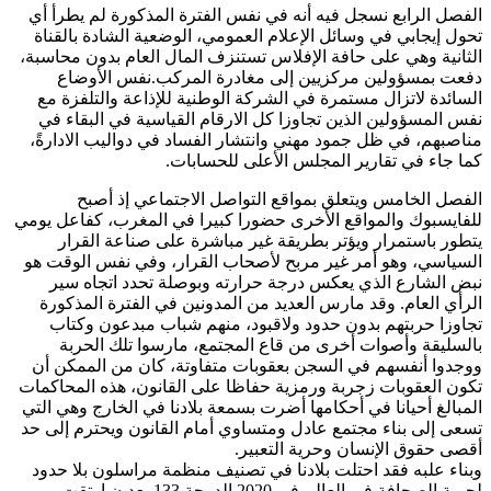
الفصل الرابع نسجل فيه أنه في نفس الفترة المذكورة لم يطرأ أي
تحول إيجابي في وسائل الإعلام العمومي، الوضعية الشادة بالقناة
الثانية وهي على حافة الإفلاس تستنزف المال العام بدون محاسبة،
دفعت بمسؤولين مركزيين إلى مغادرة المركب.نفس الأوضاع
السائدة لاتزال مستمرة في الشركة الوطنية للإذاعة والتلفزة مع
نفس المسؤولين الذين تجاوزا كل الارقام القياسية في البقاء في
مناصبهم، في ظل جمود مهني وانتشار الفساد في دواليب الادارةً،
كما جاء في تقارير المجلس الأعلى للحسابات.
الفصل الخامس ويتعلق بمواقع التواصل الاجتماعي إذ أصبح
للفايسبوك والمواقع الأخرى حضورا كبيرا في المغرب، كفاعل يومي
يتطور باستمرار ويؤتر بطريقة غير مباشرة على صناعة القرار
السياسي، وهو أمر غير مربح لأصحاب القرار، وفي نفس الوقت هو
نبض الشارع الذي يعكس درجة حرارته وبوصلة تحدد اتجاه سير
الرأي العام. وقد مارس العديد من المدونين في الفترة المذكورة
تجاوزا حربتهم بدون حدود ولاقبود، منهم شباب مبدعون وكتاب
بالسليقة وأصوات أخرى من قاع المجتمع، مارسوا تلك الحربة
ووجدوا أنفسهم في السجن بعقوبات متفاوتة، كان من الممكن أن
تكون العقوبات زجربة ورمزية حفاظا على القانون، هذه المحاكمات
المبالغ أحيانا في أحكامها أضرت بسمعة بلادنا في الخارج وهي التي
تسعى إلى بناء مجتمع عادل ومتساوي أمام القانون ويحترم إلى حد
أقصى حقوق الإنسان وحرية التعبير.
وبناء علبه فقد احتلت بلادنا في تصنيف منظمة مراسلون بلا حدود
لحرية الصحافة في العالم في 2020 الدرجة 133 بعد ن ارتقت