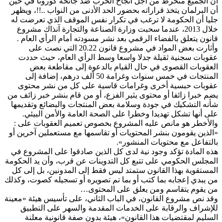
أن الجميع منخرط من أجل انجاح الحرب ضد جائحة كورونا في حين
أن البرلمان يتخذ قراراته بحضور الحد الأدنى من النواب ..!!، ويظهر
جليا أن الحكومة لا ترغب في تكرار نفس الموقف الذي تعرضت له
خلال 2013، عندما سحبت وزارة الصناعة والتجارة آنذاك مشروع
قانون يتعلق بالفضاء الرقمي بعد نشر مسودته أمام الرأي العام .
وأثارت بعض المواد في مشروع قانون 20.22 التي نصت على
عقوبات سجنية ثقيلة جدلا واسعا وسط الرأي العام، حيث حددت
العقوبات القصوى في حال القيام بالدعوة إلى مقاطعة بعض
المنتجات في خمس سنوات وغرامة 50 ألف درهم، إضافة إلى
عقوبات حبسية أخرى وغرامات قاسية على كل من نشر محتوى
يضم خبرا زائفا أو محتوى يثير الفزع، أو من قام بنشر خبر زائف من
شأنه التشكيك في جودة وسلامة بعض المنتجات والبضائع وتقديمها
على أنها تشكل تهديدا وخطرا على الصحة العامة والأمن البيئي.
والأخطر هو مانص عليه المشروع بخصوص تعميم العقوبات على :
«الذين يقومون بنشر المحتويات أو تقاسمها مع مستعملين آخرين أو
بالتفاعل مع محتويات المنشور».
هذه المادة تؤكد وجود نية لدى كل الذين صادقوا على المشروع في
المجلس الحكومي على تتبع كل التدوينات عن قرب، وأن يد الحكومة
المستقوية بهذا القانون ستمتد ليس فقط إلى المدونين، بل إلى كل
من يبدي إعجابه بما كتب أو بما تم تصويره أو تسجيله كصوت، وكذلك
من يقوم يتقاسم ومن يعلق على المحتوى…
وقد نص مشروع القانون، في الباب الثاني، على تأسيس هيئة «معينة
للإشراف والرقابة على الخدمات المقدمة والسهر على التطبيق
السليم لمقتضيات هذا القانون»، هيئة بدون صفة قانونية معلنة