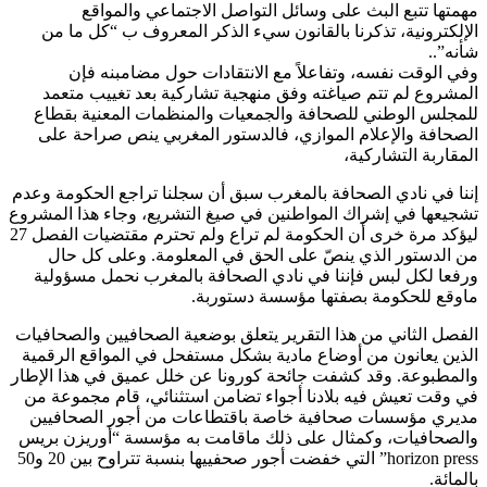
مهمتها تتبع البث على وسائل التواصل الاجتماعي والمواقع
الإلكترونية، تذكرنا بالقانون سيء الذكر المعروف ب “كل ما من
شأنه”..
وفي الوقت نفسه، وتفاعلاً مع الانتقادات حول مضامبنه فإن
المشروع لم تتم صياغته وفق منهجية تشاركية بعد تغييب متعمد
للمجلس الوطني للصحافة والجمعيات والمنظمات المعنية بقطاع
الصحافة والإعلام الموازي، فالدستور المغربي ينص صراحة على
المقاربة التشاركية،
إننا في نادي الصحافة بالمغرب سبق أن سجلنا تراجع الحكومة وعدم
تشجيعها في إشراك المواطنين في صيغ التشريع، وجاء هذا المشروع
ليؤكد مرة خرى أن الحكومة لم تراع ولم تحترم مقتضيات الفصل 27
من الدستور الذي ينصّ على الحق في المعلومة. وعلى كل حال
ورفعا لكل لبس فإننا في نادي الصحافة بالمغرب نحمل مسؤولية
ماوقع للحكومة بصفتها مؤسسة دستوربة.
الفصل الثاني من هذا التقرير يتعلق بوضعية الصحافيين والصحافيات
الذين يعانون من أوضاع مادية بشكل مستفحل في المواقع الرقمية
والمطبوعة. وقد كشفت جائحة كورونا عن خلل عميق في هذا الإطار
في وقت تعيش فيه بلادنا أجواء تضامن استثنائي، قام مجموعة من
مديري مؤسسات صحافية خاصة باقتطاعات من أجور الصحافيين
والصحافيات، وكمثال على ذلك ماقامت به مؤسسة “أوريزن بريس
horizon press” التي خفضت أجور صحفييها بنسبة تتراوح بين 20 و50
بالمائة.