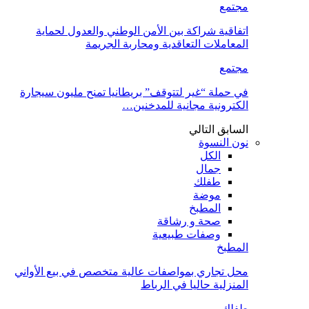
مجتمع
اتفاقية شراكة بين الأمن الوطني والعدول لحماية
المعاملات التعاقدية ومحاربة الجريمة
مجتمع
في حملة “غير لتتوقف” بريطانيا تمنح مليون سيجارة
الكترونية مجانية للمدخنين…
السابق
التالي
نون النسوة
الكل
جمال
طفلك
موضة
المطبخ
صحة و رشاقة
وصفات طبيعية
المطبخ
محل تجاري بمواصفات عالية متخصص في بيع الأواني
المنزلية حاليا في الرباط
طفلك