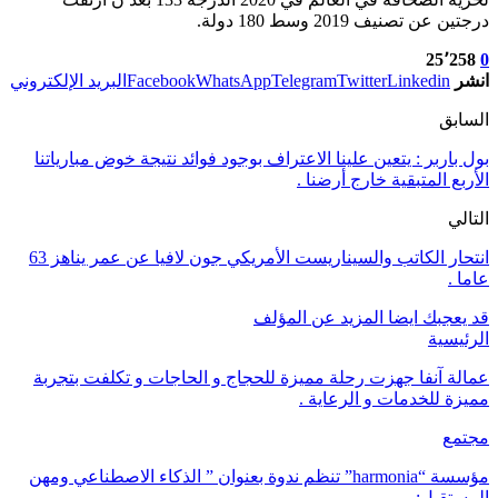
درجتين عن تصنيف 2019 وسط 180 دولة.
25٬258
0
انشر
Linkedin
Twitter
Telegram
WhatsApp
Facebook
البريد الإلكتروني
السابق
بول باربر : يتعين علينا الاعتراف بوجود فوائد نتيجة خوض مبارياتنا
الأربع المتبقية خارج أرضنا .
التالي
انتحار الكاتب والسيناريست الأمريكي جون لافيا عن عمر يناهز 63
عاما .
قد يعجبك ايضا
المزيد عن المؤلف
الرئيسية
عمالة آنفا جهزت رحلة مميزة للحجاج و الحاجات و تكلفت بتجربة
مميزة للخدمات و الرعاية .
مجتمع
مؤسسة “harmonia” تنظم ندوة بعنوان ” الذكاء الاصطناعي ومهن
المستقبل:…