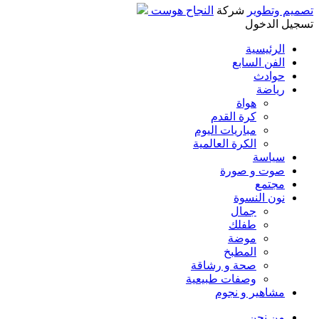
تصميم وتطوير
شركة
النجاح هوست
تسجيل الدخول
الرئيسية
الفن السابع
حوادث
رياضة
هواة
كرة القدم
مباريات اليوم
الكرة العالمية
سياسة
صوت و صورة
مجتمع
نون النسوة
جمال
طفلك
موضة
المطبخ
صحة و رشاقة
وصفات طبيعية
مشاهير و نجوم
من نحن