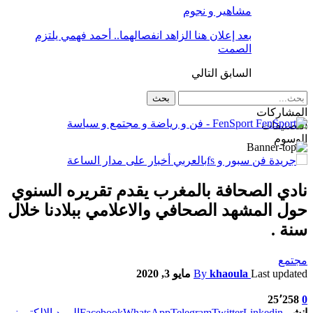
مشاهير و نجوم
بعد إعلان هنا الزاهد انفصالهما.. أحمد فهمي يلتزم
الصمت
السابق
التالي
المشاركات
FenSport - فن و رياضة و مجتمع و سياسة
التصنيفات
الوسوم
نادي الصحافة بالمغرب يقدم تقريره السنوي
حول المشهد الصحافي والاعلامي ببلادنا خلال
سنة .
مجتمع
Last updated
khaoula
By
مايو 3, 2020
25٬258
0
انشر
Linkedin
Twitter
Telegram
WhatsApp
Facebook
البريد الإلكتروني