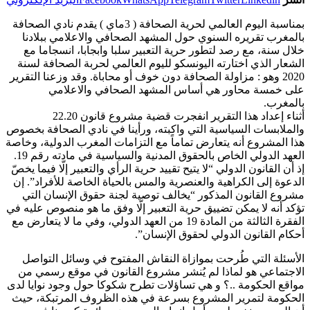
بمناسبة اليوم العالمي لحرية الصحافة ( 3ماي ) يقدم نادي الصحافة
بالمغرب تقريره السنوي حول المشهد الصحافي والاعلامي ببلادنا
خلال سنة، مع رصد لتطور حرية التعبير سلبا وابجابا، انسجاما مع
الشعار الذي اختارته اليونسكو لليوم العالمي لحربة الصحافة لسنة
2020 وهو : مزاولة الصحافة دون خوف أو محاباة. وقد وزعنا التقرير
على خمسة محاور هي أساس المشهد الصحافي والاعلامي
بالمغرب.
أثناء إعداد هذا التقرير انفجرت قضية مشروع قانون 22.20
والملابسات السياسية التي واكبته، ورأينا في نادي الصحافة بخصوص
هذا المشروع أنه يتعارض تماماً مع التزامات المغرب الدولية، وخاصة
العهد الدولي الخاص بالحقوق المدنية والسياسية في مادته رقم 19.
إذ أن القانون الدولي “لا يتيح تقييد حرية الرأي والتعبير إلّا فيما يخصّ
الدعوة إلى الكراهية والعنصرية والمس بالحياة الخاصة للأفراد”. إن
مشروع القانون المذكور “يخالف توصية لجنة حقوق الإنسان التي
تؤكد أنه لا يمكن تضييق حرية التعبير إلّا وفق ما هو منصوص عليه في
الفقرة الثالثة من المادة 19 من العهد الدولي، وفي ما لا يتعارض مع
أحكام القانون الدولي لحقوق الإنسان”.
الأسئلة التي طُرحت بموازاة النقاش المفتوح في وسائل التواصل
الاجتماعي هو لماذا لم يُنشر مشروع القانون في موقع رسمي من
مواقع الحكومة ..؟ و هي تساؤلات تطرح شكوكا حول وجود نوايا لدى
الحكومة لتمرير المشروع بسرعة في هذه الظروف المرتبكة، حيث