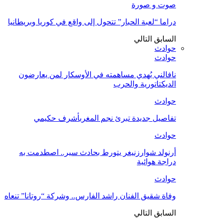
صوت و صورة
دراما “لعبة الحبار” تتحول إلى واقع في كوريا وبريطانيا
السابق
التالي
حوادث
حوادث
نافالني يُهدي مساهمته في الأوسكار لمن يعارضون
الديكتاتورية والحرب
حوادث
تفاصيل جديدة تبرئ نجم المغربأشرف حكيمي
حوادث
أرنولد شوارزنيغر يتورط بحادث سير.. اصطدمت به
دراجة هوائية
حوادث
وفاة شقيق الفنان راشد الفارس.. وشركة “روتانا” تنعاه
السابق
التالي