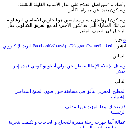
وأضاف: “سيواصل العلاج على مدار الأسابيع القليلة المقبلة،
وسيكون بعيدا عن مباراة الكأس”.
وسيكون الهولندي ياسبر سيليسين هو الحارس الأساسي لبرشلونة
في تلك المباراة التي قد تكون الأخيرة له مع الفريق الكتالوني قبل
الرحيل في الصيف المقبل.
727
0
انشر
Linkedin
Twitter
Telegram
WhatsApp
Facebook
البريد الإلكتروني
السابق
وسائل الإعلام الإيطالية تعلن عن تولي أنطونيو كونتي قيادة إنتر
ميلان
التالي
المطبخ المغربي يتألق في مسابقة حول فنون الطبخ المعاصر
بإشبيلية
قد يعجبك ايضا
المزيد عن المؤلف
الرئيسية
عمالة آنفا جهزت رحلة مميزة للحجاج و الحاجات و تكلفت بتجربة
مميزة للخدمات و الرعاية .