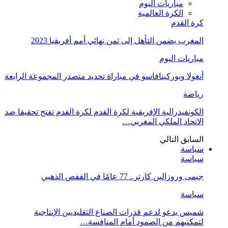
مباريات اليوم
الكرة العالمية
كرة القدم
المغرب يضمن التأهل إلى ثمن نهائي أمم أفريقيا 2023
مباريات اليوم
أنغولا وبوركينافاسو في مباراة تحديد متصدر المجموعة الرابعة
رياضة
الكونفيدرالية الإفريقية لكرة القدم لكرة القدم تفتح تحقيقا ضد
الاتحاد الملكي المغربي…
السابق
التالي
سياسة
سياسة
جيمى وروزالين كارتر.. 77 عامًا في القفص الذهبي
سياسة
شميس يدعو لدعم قدرات الصناع التقليديين الإنتاجية
لتمكنيهم من الصمود أمام المنافسة…