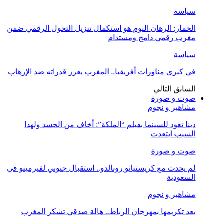
سياسة
الخمار: الرهان اليوم هو استكمال تنزيل التحول الرقمي ضمن
مغرب رقمي دامج ومستدام
سياسة
في كبرى مناورات أفريقيا.. المغرب يعزز قدراته ضد الإرهاب
السابق
التالي
صوت و صورة
مشاهير و نجوم
دينا تعود للسينما بفيلم “الملكة”: أخاف من الحسد ولهذا
السبب ابتعدت
صوت و صورة
لم يحدث مع كريستيانو رونالدو.. استقبال جنوني لفيرمينو في
السعودية
مشاهير و نجوم
بعد تكريمها بمهرجان الرباط.. هالة صدقي تشكر المغرب