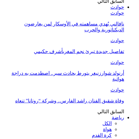
السابق
التالي
حوادث
حوادث
نافالني يُهدي مساهمته في الأوسكار لمن يعارضون
الديكتاتورية والحرب
حوادث
تفاصيل جديدة تبرئ نجم المغربأشرف حكيمي
حوادث
أرنولد شوارزنيغر يتورط بحادث سير.. اصطدمت به دراجة
هوائية
حوادث
وفاة شقيق الفنان راشد الفارس.. وشركة “روتانا” تنعاه
السابق
التالي
رياضة
الكل
هواة
كرة القدم