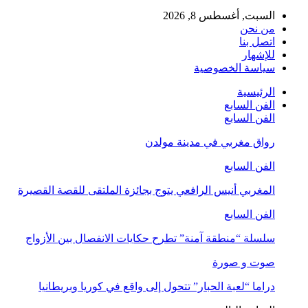
السبت, أغسطس 8, 2026
من نحن
اتصل بنا
للإشهار
سياسة الخصوصية
الرئيسية
الفن السابع
الفن السابع
رواق مغربي في مدينة مولدن
الفن السابع
المغربي أنيس الرافعي يتوج بجائزة الملتقى للقصة القصيرة
الفن السابع
سلسلة “منطقة آمنة” تطرح حكايات الانفصال بين الأزواج
صوت و صورة
دراما “لعبة الحبار” تتحول إلى واقع في كوريا وبريطانيا