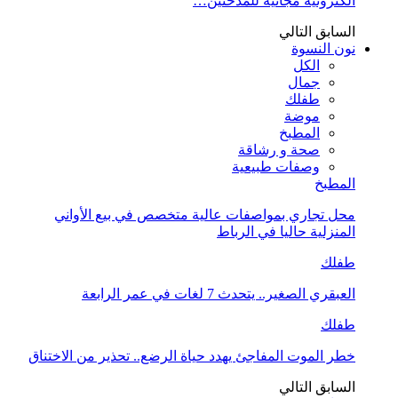
الكترونية مجانية للمدخنين…
السابق
التالي
نون النسوة
الكل
جمال
طفلك
موضة
المطبخ
صحة و رشاقة
وصفات طبيعية
المطبخ
محل تجاري بمواصفات عالية متخصص في بيع الأواني
المنزلية حاليا في الرباط
طفلك
العبقري الصغير.. يتحدث 7 لغات في عمر الرابعة
طفلك
خطر الموت المفاجئ يهدد حياة الرضع.. تحذير من الاختناق
السابق
التالي