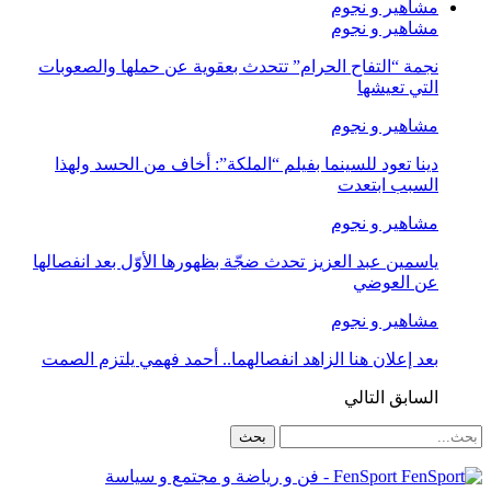
مشاهير و نجوم
مشاهير و نجوم
نجمة “التفاح الحرام” تتحدث بعقوية عن حملها والصعوبات
التي تعيشها
مشاهير و نجوم
دينا تعود للسينما بفيلم “الملكة”: أخاف من الحسد ولهذا
السبب ابتعدت
مشاهير و نجوم
ياسمين عبد العزيز تحدث ضجّة بظهورها الأوّل بعد انفصالها
عن العوضي
مشاهير و نجوم
بعد إعلان هنا الزاهد انفصالهما.. أحمد فهمي يلتزم الصمت
السابق
التالي
FenSport - فن و رياضة و مجتمع و سياسة