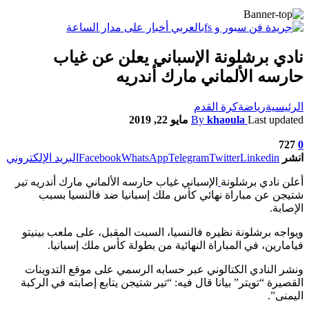
نادي برشلونة الإسباني يعلن عن غياب
حارسه الألماني مارك أندريه
الرئيسية
رياضة
كرة القدم
Last updated
khaoula
By
مايو 22, 2019
727
0
انشر
Linkedin
Twitter
Telegram
WhatsApp
Facebook
البريد الإلكتروني
أعلن نادي برشلونة
الإسباني غياب حارسه الألماني مارك أندريه تير
شتيجن عن مباراة نهائي كأس ملك إسبانيا ضد فالنسيا بسبب
الإصابة.
ويواجه برشلونة نظيره فالنسيا، السبت المقبل، على ملعب بينيتو
فيامارين، في المباراة النهائية من بطولة كأس ملك إسبانيا.
ونشر النادي الكتالوني عبر حسابه الرسمي على موقع التدوينات
القصيرة “تويتر” بيانا قال فيه: “تير شتيجن يتابع إصابته في الركبة
اليمنى”.