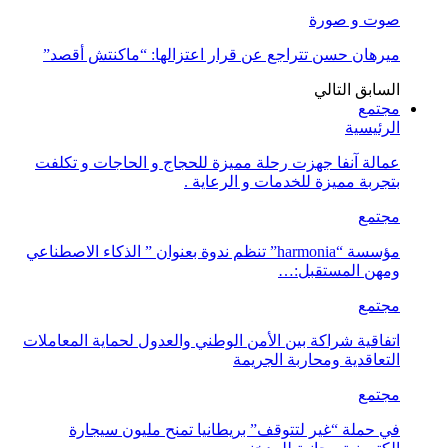
صوت و صورة
ميرهان حسن تتراجع عن قرار اعتزالها: “ماكنتش أقصد”
السابق
التالي
مجتمع
الرئيسية
عمالة آنفا جهزت رحلة مميزة للحجاج و الحاجات و تكلفت
بتجربة مميزة للخدمات و الرعاية .
مجتمع
مؤسسة “harmonia” تنظم ندوة بعنوان ” الذكاء الاصطناعي
ومهن المستقبل:…
مجتمع
اتفاقية شراكة بين الأمن الوطني والعدول لحماية المعاملات
التعاقدية ومحاربة الجريمة
مجتمع
في حملة “غير لتتوقف” بريطانيا تمنح مليون سيجارة