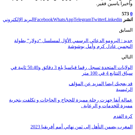
وأخيرا ياسين فقير.
573
0
انشر
Linkedin
Twitter
Telegram
WhatsApp
Facebook
البريد الإلكتروني
السابق
جديد : البرومو الدعائي الرسمي الأوّل لمسلسل “دولار” بطولة
النجمين عادل كرم وأمل بوشوشة
التالي
الولايات المتحدة تسجل رقما قياسيا بلغ 3 دقائق و50.40 ثانية في
سباق التتابع 4 في 100 متر
قد يعجبك ايضا
المزيد عن المؤلف
الرئيسية
عمالة آنفا جهزت رحلة مميزة للحجاج و الحاجات و تكلفت بتجربة
مميزة للخدمات و الرعاية .
كرة القدم
المغرب يضمن التأهل إلى ثمن نهائي أمم أفريقيا 2023