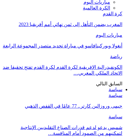
مباريات اليوم
الكرة العالمية
كرة القدم
المغرب يضمن التأهل إلى ثمن نهائي أمم أفريقيا 2023
مباريات اليوم
أنغولا وبوركينافاسو في مباراة تحديد متصدر المجموعة الرابعة
رياضة
الكونفيدرالية الإفريقية لكرة القدم لكرة القدم تفتح تحقيقا ضد
الاتحاد الملكي المغربي…
السابق
التالي
سياسة
سياسة
جيمى وروزالين كارتر.. 77 عامًا في القفص الذهبي
سياسة
شميس يدعو لدعم قدرات الصناع التقليديين الإنتاجية
لتمكنيهم من الصمود أمام المنافسة…