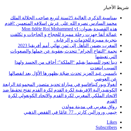
شريط الأخبار
بمناسبة الذكرى الغالية 25سنة لتربع صاحب الجلالة الملك
محمد السادس نصره الله على عرش اسلافه المنعمين ؛اقدم
هذه القصيدة بعنوان: Mon fidèle Roi Mohammed vI
عمالة آنفا جهزت رحلة مميزة للحجاج و الحاجات و تكلفت
بتجربة مميزة للخدمات و الرعاية .
المغرب يضمن التأهل إلى ثمن نهائي أمم أفريقيا 2023
نجمة “التفاح الحرام” تتحدث بعقوية عن حملها والصعوبات
التي تعيشها
دينا تعود للسينما بفيلم “الملكة”: أخاف من الحسد ولهذا
السبب ابتعدت
ياسمين عبد العزيز تحدث ضجّة بظهورها الأوّل بعد انفصالها
عن العوضي
أنغولا وبوركينافاسو في مباراة تحديد متصدر المجموعة الرابعة
الكونفيدرالية الإفريقية لكرة القدم لكرة القدم تفتح تحقيقا ضد
الاتحاد الملكي المغربي لكرة القدم والاتحاد الكونغولي لكرة
القدم
رواق مغربي في مدينة مولدن
جيمى وروزالين كارتر.. 77 عامًا في القفص الذهبي
Likes
Subscribers