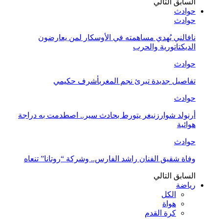
السابق
التالي
حوادث
حوادث
نافالني يُهدي مساهمته في الأوسكار لمن يعارضون
الديكتاتورية والحرب
حوادث
تفاصيل جديدة تبرئ نجم المغربأشرف حكيمي
حوادث
أرنولد شوارزنيغر يتورط بحادث سير.. اصطدمت به دراجة
هوائية
حوادث
وفاة شقيق الفنان راشد الفارس.. وشركة “روتانا” تنعاه
السابق
التالي
رياضة
الكل
هواة
كرة القدم