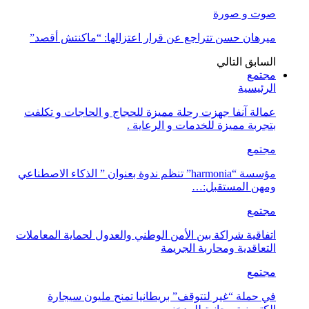
صوت و صورة
ميرهان حسن تتراجع عن قرار اعتزالها: “ماكنتش أقصد”
السابق
التالي
مجتمع
الرئيسية
عمالة آنفا جهزت رحلة مميزة للحجاج و الحاجات و تكلفت
بتجربة مميزة للخدمات و الرعاية .
مجتمع
مؤسسة “harmonia” تنظم ندوة بعنوان ” الذكاء الاصطناعي
ومهن المستقبل:…
مجتمع
اتفاقية شراكة بين الأمن الوطني والعدول لحماية المعاملات
التعاقدية ومحاربة الجريمة
مجتمع
في حملة “غير لتتوقف” بريطانيا تمنح مليون سيجارة