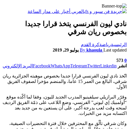
نادي ليون الفرنسي يتخذ قرارا جديدا
بخصوص ريان شرقي
الرئيسية
رياضة
كرة القدم
Last updated
khaoula
By
يوليو 29, 2019
573
0
انشر
Linkedin
Twitter
Telegram
WhatsApp
Facebook
البريد الإلكتروني
اتّخذ نادي ليون الفرنسي قرارا جديدا بخصوص موهبته الجزائرية ريان
شرقي، البالغ من العمر 15 عاما، والمنضم مؤخرا لصفوف الفريق
الأول.
وقرّر البرازيلي سيلفينيو المدرب الجديد لليون، وفقا لما أكّده موقع
“أولمبيك إي ليوني” الفرنسي، وضع اللاعب على ذمّة الفريق الرديف
لمنحه وقت لعب بدرجة أكبر، على أن يستعين به من جديد بعد
اكتسابه مزيد من الخبرات.
وكان شرقي تألّق مع المحترفين خلال فترة التحضيرات الصيفية،
وبصفة خاصة خلال المواجهة الودية أمام فريق سيرفيت جنيف