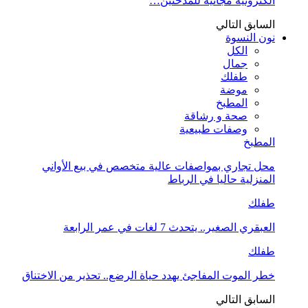
الكترونية مجانية للمدخنين…
السابق
التالي
نون النسوة
الكل
جمال
طفلك
موضة
المطبخ
صحة و رشاقة
وصفات طبيعية
المطبخ
محل تجاري بمواصفات عالية متخصص في بيع الأواني
المنزلية حاليا في الرباط
طفلك
العبقري الصغير.. يتحدث 7 لغات في عمر الرابعة
طفلك
خطر الموت المفاجئ يهدد حياة الرضع.. تحذير من الاختناق
السابق
التالي