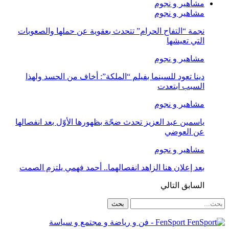
مشاهير و نجوم
مشاهير و نجوم
نجمة “التفاح الحرام” تتحدث بعقوية عن حملها والصعوبات
التي تعيشها
مشاهير و نجوم
دينا تعود للسينما بفيلم “الملكة”: أخاف من الحسد ولهذا
السبب ابتعدت
مشاهير و نجوم
ياسمين عبد العزيز تحدث ضجّة بظهورها الأوّل بعد انفصالها
عن العوضي
مشاهير و نجوم
بعد إعلان هنا الزاهد انفصالهما.. أحمد فهمي يلتزم الصمت
السابق
التالي
FenSport - فن و رياضة و مجتمع و سياسة