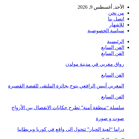
الأحد, أغسطس 9, 2026
من نحن
اتصل بنا
للإشهار
سياسة الخصوصية
الرئيسية
الفن السابع
الفن السابع
رواق مغربي في مدينة مولدن
الفن السابع
المغربي أنيس الرافعي يتوج بجائزة الملتقى للقصة القصيرة
الفن السابع
سلسلة “منطقة آمنة” تطرح حكايات الانفصال بين الأزواج
صوت و صورة
دراما “لعبة الحبار” تتحول إلى واقع في كوريا وبريطانيا