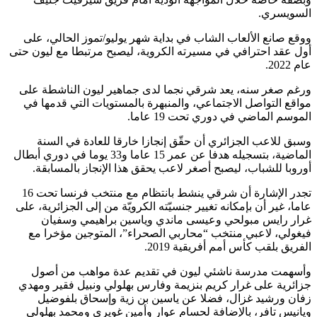
السويسري.
ووقع صانع الألعاب الشاب في بداية شهر يوليو/تموز الحالي، على
أول عقد احترافي في مسيرته الكروية، ليصبح مرتبطا مع ليون حتى
عام 2022.
ورغم صغر سنه، يعد شرقي نجما لدى جماهير ليون الناشطة على
مواقع التواصل الاجتماعي، والمنبهرة بالمستويات التي قدمها في
الموسم الماضي في دوري تحت 19 عاما.
وسبق للاعب الجزائري أن حقّق إنجازا خارقا للعادة في السنة
الماضية، بتسجيله هدفا عن عمر 15 عاما و33 يوما في دوري أبطال
أوروبا للشباب، ليصبح أصغر لاعب يحقق هذا الإنجاز بالمسابقة.
تجدر الإشارة أن شرقي ينشط بانتظام مع منتخب فرنسا تحت 16
عاما، غير أن بإمكانه تغيير جنسيّته الكرويّة من إلى الجزائرية، على
غرار رايس مبولحي وعيسى ماندي وياسين براهيمي وسفيان
فيغولي، لاعبي منتخب “محاربي الصحراء”، المتوجين مؤخرا مع
الفريق بلقب كأس أمم أفريقية 2019.
وأسهمت مدرسة ناشئي ليون في تقديم عدة مواهب من أصول
جزائرية على غرار كريم بنزيمة وفارس بهلولي ونبيل فقير ومهدي
زفان ورشيد غزال، فضلا عن ياسين بن زية وإسحاق بلفوضيل
ويانيس تافر، بالإضافة لحسام عوار وأمين غويري ومحمد بهلولي