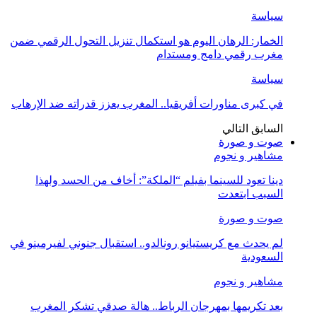
سياسة
الخمار: الرهان اليوم هو استكمال تنزيل التحول الرقمي ضمن
مغرب رقمي دامج ومستدام
سياسة
في كبرى مناورات أفريقيا.. المغرب يعزز قدراته ضد الإرهاب
السابق
التالي
صوت و صورة
مشاهير و نجوم
دينا تعود للسينما بفيلم “الملكة”: أخاف من الحسد ولهذا
السبب ابتعدت
صوت و صورة
لم يحدث مع كريستيانو رونالدو.. استقبال جنوني لفيرمينو في
السعودية
مشاهير و نجوم
بعد تكريمها بمهرجان الرباط.. هالة صدقي تشكر المغرب