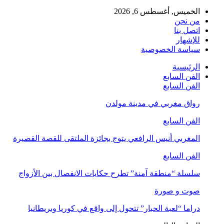
الخميس, أغسطس 6, 2026
من نحن
اتصل بنا
للإشهار
سياسة الخصوصية
الرئيسية
الفن السابع
الفن السابع
رواق مغربي في مدينة مولدن
الفن السابع
المغربي أنيس الرافعي يتوج بجائزة الملتقى للقصة القصيرة
الفن السابع
سلسلة “منطقة آمنة” تطرح حكايات الانفصال بين الأزواج
صوت و صورة
دراما “لعبة الحبار” تتحول إلى واقع في كوريا وبريطانيا