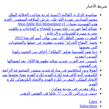
شريط الأخبار
بمناسبة الذكرى الغالية 25سنة لتربع صاحب الجلالة الملك
محمد السادس نصره الله على عرش اسلافه المنعمين ؛اقدم
هذه القصيدة بعنوان: Mon fidèle Roi Mohammed vI
عمالة آنفا جهزت رحلة مميزة للحجاج و الحاجات و تكلفت
بتجربة مميزة للخدمات و الرعاية .
المغرب يضمن التأهل إلى ثمن نهائي أمم أفريقيا 2023
نجمة “التفاح الحرام” تتحدث بعقوية عن حملها والصعوبات
التي تعيشها
دينا تعود للسينما بفيلم “الملكة”: أخاف من الحسد ولهذا
السبب ابتعدت
ياسمين عبد العزيز تحدث ضجّة بظهورها الأوّل بعد انفصالها
عن العوضي
أنغولا وبوركينافاسو في مباراة تحديد متصدر المجموعة الرابعة
الكونفيدرالية الإفريقية لكرة القدم لكرة القدم تفتح تحقيقا ضد
الاتحاد الملكي المغربي لكرة القدم والاتحاد الكونغولي لكرة
القدم
رواق مغربي في مدينة مولدن
جيمى وروزالين كارتر.. 77 عامًا في القفص الذهبي
Likes
Subscribers