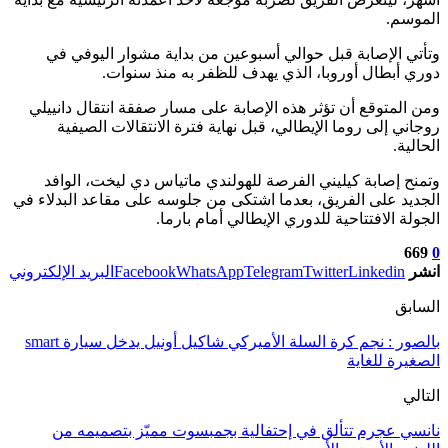
الموسم.
وتأتي الإصابة قبل حوالي أسبوعين من بداية مشوار اليوفي في
دوري أبطال أوروبا، الذي يهدف للظفر به منذ سنوات.
ومن المتوقع أن تؤثر هذه الإصابة على مسار صفقة انتقال دانييلي
روجاني إلى روما الإيطالي، قبل نهاية فترة الانتقالات الصيفية
الحالية.
وتمنح إصابة كيليني الفرصة للهولندي ماتياس دي ليخت، الوافد
الجديد على الفريق، بعدما اشتكى من جلوسه على مقاعد البدلاء في
الجولة الافتتاحية للدوري الإيطالي أمام بارما.
669
0
انشر
Linkedin
Twitter
Telegram
WhatsApp
Facebook
البريد الإلكتروني
السابق
بالصور : نجم كرة السلة الأميركي شاكيل أونيل يدخل سيارة smart
الصغيرة للغاية
التالي
نانسي عجرم تتألق في إحتفالية بجمبسوت مميّز بتصميمه من