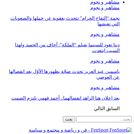
مشاهير و نجوم
مشاهير و نجوم
نجمة “التفاح الحرام” تتحدث بعقوية عن حملها والصعوبات
التي تعيشها
مشاهير و نجوم
دينا تعود للسينما بفيلم “الملكة”: أخاف من الحسد ولهذا
السبب ابتعدت
مشاهير و نجوم
ياسمين عبد العزيز تحدث ضجّة بظهورها الأوّل بعد انفصالها
عن العوضي
مشاهير و نجوم
بعد إعلان هنا الزاهد انفصالهما.. أحمد فهمي يلتزم الصمت
السابق
التالي
FenSport - فن و رياضة و مجتمع و سياسة