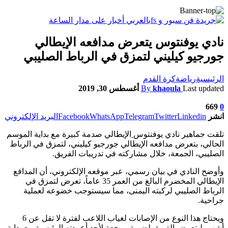
نادي يوفنتوس يتعرض مدافعه الإيطالي
جورجيو كيليني لتمزق في الرباط الصليبي
الرئيسية
رياضة
كرة القدم
Last updated
khaoula
By
أغسطس 30, 2019
669
0
انشر
Linkedin
Twitter
Telegram
WhatsApp
Facebook
البريد الإلكتروني
تلقت جماهير نادي يوفنتوس
الإيطالي صدمة كبيرة مع بداية الموسم
الحالي، بتعرض مدافعه الإيطالي جورجيو كيليني، لتمزق في الرباط
الصليبي، الجمعة، خلال مشاركته في تدريبات الفريق.
وأوضح النادي في بيان رسمي، عبر موقعه الإلكتروني، أن المدافع
الإيطالي المخضرم البالغ من العمر 35 عاماً، تعرض لتمزق في
الرباط الصليبي لركبته اليمنى، مما سيستوجب خضوعه لعملية
جراحية.
ويحتاج هذا النوع من الإصابات لغياب اللاعب لفترة لا تقل عن 6
أشهر، ليتعرض الفريق لضربة موجعة لأحد أعمدته الرئيسية مع بداية