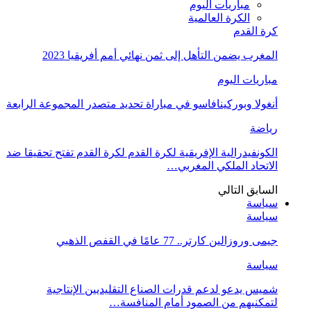
مباريات اليوم
الكرة العالمية
كرة القدم
المغرب يضمن التأهل إلى ثمن نهائي أمم أفريقيا 2023
مباريات اليوم
أنغولا وبوركينافاسو في مباراة تحديد متصدر المجموعة الرابعة
رياضة
الكونفيدرالية الإفريقية لكرة القدم لكرة القدم تفتح تحقيقا ضد
الاتحاد الملكي المغربي…
السابق
التالي
سياسة
سياسة
جيمى وروزالين كارتر.. 77 عامًا في القفص الذهبي
سياسة
شميس يدعو لدعم قدرات الصناع التقليديين الإنتاجية
لتمكنيهم من الصمود أمام المنافسة…