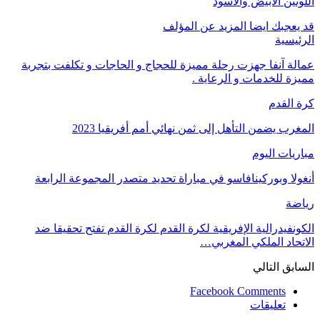
اللونين الأبيض والأسود
قد يعجبك ايضا
المزيد عن المؤلف
الرئيسية
عمالة آنفا جهزت رحلة مميزة للحجاج و الحاجات و تكلفت بتجربة
مميزة للخدمات و الرعاية .
كرة القدم
المغرب يضمن التأهل إلى ثمن نهائي أمم أفريقيا 2023
مباريات اليوم
أنغولا وبوركينافاسو في مباراة تحديد متصدر المجموعة الرابعة
رياضة
الكونفيدرالية الإفريقية لكرة القدم لكرة القدم تفتح تحقيقا ضد
الاتحاد الملكي المغربي…
السابق
التالي
Facebook Comments
تعليقات