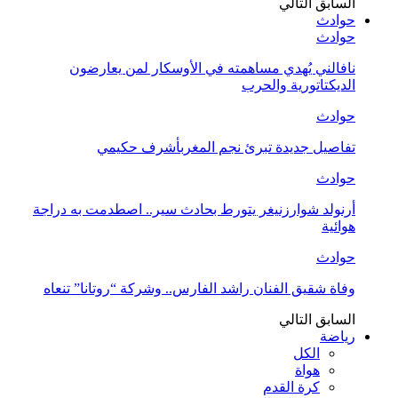
السابق
التالي
حوادث
حوادث
نافالني يُهدي مساهمته في الأوسكار لمن يعارضون
الديكتاتورية والحرب
حوادث
تفاصيل جديدة تبرئ نجم المغربأشرف حكيمي
حوادث
أرنولد شوارزنيغر يتورط بحادث سير.. اصطدمت به دراجة
هوائية
حوادث
وفاة شقيق الفنان راشد الفارس.. وشركة “روتانا” تنعاه
السابق
التالي
رياضة
الكل
هواة
كرة القدم