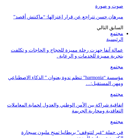
صوت و صورة
ميرهان حسن تتراجع عن قرار اعتزالها: “ماكنتش أقصد”
السابق
التالي
مجتمع
الرئيسية
عمالة آنفا جهزت رحلة مميزة للحجاج و الحاجات و تكلفت
بتجربة مميزة للخدمات و الرعاية .
مجتمع
مؤسسة “harmonia” تنظم ندوة بعنوان ” الذكاء الاصطناعي
ومهن المستقبل:…
مجتمع
اتفاقية شراكة بين الأمن الوطني والعدول لحماية المعاملات
التعاقدية ومحاربة الجريمة
مجتمع
في حملة “غير لتتوقف” بريطانيا تمنح مليون سيجارة