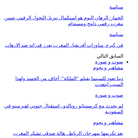
سياسة
الخمار: الرهان اليوم هو استكمال تنزيل التحول الرقمي ضمن
مغرب رقمي دامج ومستدام
سياسة
في كبرى مناورات أفريقيا.. المغرب يعزز قدراته ضد الإرهاب
السابق
التالي
صوت و صورة
مشاهير و نجوم
دينا تعود للسينما بفيلم “الملكة”: أخاف من الحسد ولهذا
السبب ابتعدت
صوت و صورة
لم يحدث مع كريستيانو رونالدو.. استقبال جنوني لفيرمينو في
السعودية
مشاهير و نجوم
بعد تكريمها بمهرجان الرباط.. هالة صدقي تشكر المغرب