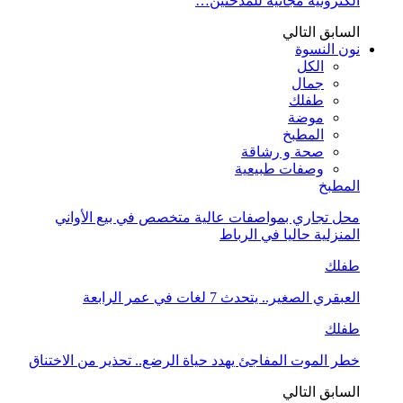
الكترونية مجانية للمدخنين…
السابق
التالي
نون النسوة
الكل
جمال
طفلك
موضة
المطبخ
صحة و رشاقة
وصفات طبيعية
المطبخ
محل تجاري بمواصفات عالية متخصص في بيع الأواني
المنزلية حاليا في الرباط
طفلك
العبقري الصغير.. يتحدث 7 لغات في عمر الرابعة
طفلك
خطر الموت المفاجئ يهدد حياة الرضع.. تحذير من الاختناق
السابق
التالي