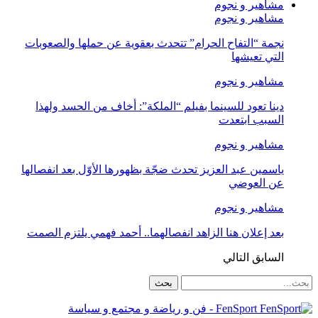
مشاهير و نجوم
مشاهير و نجوم
نجمة “التفاح الحرام” تتحدث بعقوية عن حملها والصعوبات
التي تعيشها
مشاهير و نجوم
دينا تعود للسينما بفيلم “الملكة”: أخاف من الحسد ولهذا
السبب ابتعدت
مشاهير و نجوم
ياسمين عبد العزيز تحدث ضجّة بظهورها الأوّل بعد انفصالها
عن العوضي
مشاهير و نجوم
بعد إعلان هنا الزاهد انفصالهما.. أحمد فهمي يلتزم الصمت
السابق
التالي
FenSport - فن و رياضة و مجتمع و سياسة