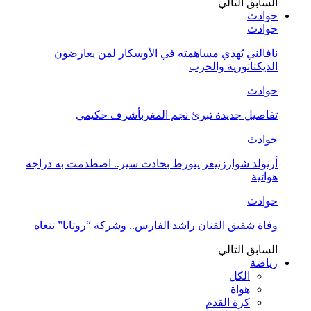
السابق
التالي
حوادث
حوادث
نافالني يُهدي مساهمته في الأوسكار لمن يعارضون
الديكتاتورية والحرب
حوادث
تفاصيل جديدة تبرئ نجم المغربأشرف حكيمي
حوادث
أرنولد شوارزنيغر يتورط بحادث سير.. اصطدمت به دراجة
هوائية
حوادث
وفاة شقيق الفنان راشد الفارس.. وشركة “روتانا” تنعاه
السابق
التالي
رياضة
الكل
هواة
كرة القدم