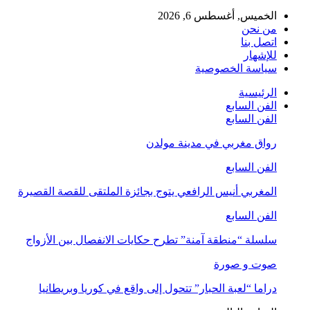
الخميس, أغسطس 6, 2026
من نحن
اتصل بنا
للإشهار
سياسة الخصوصية
الرئيسية
الفن السابع
الفن السابع
رواق مغربي في مدينة مولدن
الفن السابع
المغربي أنيس الرافعي يتوج بجائزة الملتقى للقصة القصيرة
الفن السابع
سلسلة “منطقة آمنة” تطرح حكايات الانفصال بين الأزواج
صوت و صورة
دراما “لعبة الحبار” تتحول إلى واقع في كوريا وبريطانيا