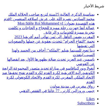
شريط الأخبار
بمناسبة الذكرى الغالية 25سنة لتربع صاحب الجلالة الملك
محمد السادس نصره الله على عرش اسلافه المنعمين ؛اقدم
هذه القصيدة بعنوان: Mon fidèle Roi Mohammed vI
عمالة آنفا جهزت رحلة مميزة للحجاج و الحاجات و تكلفت
بتجربة مميزة للخدمات و الرعاية .
المغرب يضمن التأهل إلى ثمن نهائي أمم أفريقيا 2023
نجمة “التفاح الحرام” تتحدث بعقوية عن حملها والصعوبات
التي تعيشها
دينا تعود للسينما بفيلم “الملكة”: أخاف من الحسد ولهذا
السبب ابتعدت
ياسمين عبد العزيز تحدث ضجّة بظهورها الأوّل بعد انفصالها
عن العوضي
أنغولا وبوركينافاسو في مباراة تحديد متصدر المجموعة الرابعة
الكونفيدرالية الإفريقية لكرة القدم لكرة القدم تفتح تحقيقا ضد
الاتحاد الملكي المغربي لكرة القدم والاتحاد الكونغولي لكرة
القدم
رواق مغربي في مدينة مولدن
جيمى وروزالين كارتر.. 77 عامًا في القفص الذهبي
Likes
Subscribers