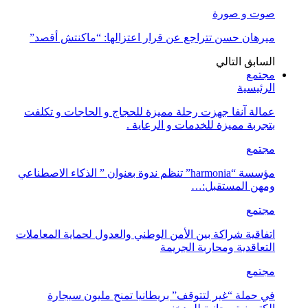
صوت و صورة
ميرهان حسن تتراجع عن قرار اعتزالها: “ماكنتش أقصد”
السابق
التالي
مجتمع
الرئيسية
عمالة آنفا جهزت رحلة مميزة للحجاج و الحاجات و تكلفت
بتجربة مميزة للخدمات و الرعاية .
مجتمع
مؤسسة “harmonia” تنظم ندوة بعنوان ” الذكاء الاصطناعي
ومهن المستقبل:…
مجتمع
اتفاقية شراكة بين الأمن الوطني والعدول لحماية المعاملات
التعاقدية ومحاربة الجريمة
مجتمع
في حملة “غير لتتوقف” بريطانيا تمنح مليون سيجارة