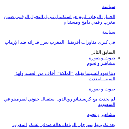
سياسة
الخمار: الرهان اليوم هو استكمال تنزيل التحول الرقمي ضمن
مغرب رقمي دامج ومستدام
سياسة
في كبرى مناورات أفريقيا.. المغرب يعزز قدراته ضد الإرهاب
السابق
التالي
صوت و صورة
مشاهير و نجوم
دينا تعود للسينما بفيلم “الملكة”: أخاف من الحسد ولهذا
السبب ابتعدت
صوت و صورة
لم يحدث مع كريستيانو رونالدو.. استقبال جنوني لفيرمينو في
السعودية
مشاهير و نجوم
بعد تكريمها بمهرجان الرباط.. هالة صدقي تشكر المغرب