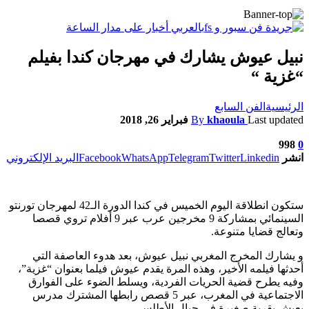
نبيل عيوش يشارك في مهرجان كندا بفيلم
“غزية “
الرئيسية
الفن السابع
Last updated
khaoula
By
فبراير 26, 2018
998
0
انشر
Linkedin
Twitter
Telegram
WhatsApp
Facebook
البريد الإلكتروني
ستكون انطلاقة اليوم الخميس في كندا الدورة الـ42 لمهرجان تورنتو
السينمائي بمشاركة 9 مخرجين عرب عبر 9 أفلام تروي قصصا
وتعالج قضايا متنوعة.
و يشارك المخرج المغربي نبيل عيوش، بعد هدوء العاصفة التي
أحدثها فيلمه الأخير، وهذه المرة يقدم عيوش فيلما بعنوان “غزية”،
وفيه يطرح قضية الحريات الفردية، ويسلط الضوء على الفوارق
الاجتماعية في المغرب، عبر 5 قصص رابطها المشترك مدرس
يعيش بقرية صغيرة في جبال الأطلس.