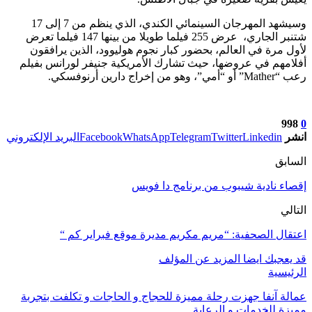
وسيشهد المهرجان السينمائي الكندي، الذي ينظم من 7 إلى 17
شتنبر الجاري، عرض 255 فيلما طويلا من بينها 147 فيلما تعرض
لأول مرة في العالم، بحضور كبار نجوم هوليوود، الذين يرافقون
أفلامهم في عروضها، حيث تشارك الأمريكية جنيفر لورانس بفيلم
رعب “Mather” أو “أمي”، وهو من إخراج دارين أرنوفسكي.
998
0
انشر
Linkedin
Twitter
Telegram
WhatsApp
Facebook
البريد الإلكتروني
السابق
إقصاء نادية شيبوب من برنامج دا فويس
التالي
اعتقال الصحفية: “مريم مكريم مديرة موقع فبراير كم “
قد يعجبك ايضا
المزيد عن المؤلف
الرئيسية
عمالة آنفا جهزت رحلة مميزة للحجاج و الحاجات و تكلفت بتجربة
مميزة للخدمات و الرعاية .