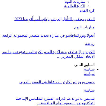
مباريات اليوم
الكرة العالمية
كرة القدم
المغرب يضمن التأهل إلى ثمن نهائي أمم أفريقيا 2023
مباريات اليوم
أنغولا وبوركينافاسو في مباراة تحديد متصدر المجموعة الرابعة
رياضة
الكونفيدرالية الإفريقية لكرة القدم لكرة القدم تفتح تحقيقا ضد
الاتحاد الملكي المغربي…
السابق
التالي
سياسة
سياسة
جيمى وروزالين كارتر.. 77 عامًا في القفص الذهبي
سياسة
شميس يدعو لدعم قدرات الصناع التقليديين الإنتاجية
لتمكنيهم من الصمود أمام المنافسة…