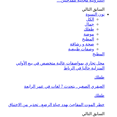
الكترونية مجانية للمدخنين…
السابق
التالي
نون النسوة
الكل
جمال
طفلك
موضة
المطبخ
صحة و رشاقة
وصفات طبيعية
المطبخ
محل تجاري بمواصفات عالية متخصص في بيع الأواني
المنزلية حاليا في الرباط
طفلك
العبقري الصغير.. يتحدث 7 لغات في عمر الرابعة
طفلك
خطر الموت المفاجئ يهدد حياة الرضع.. تحذير من الاختناق
السابق
التالي