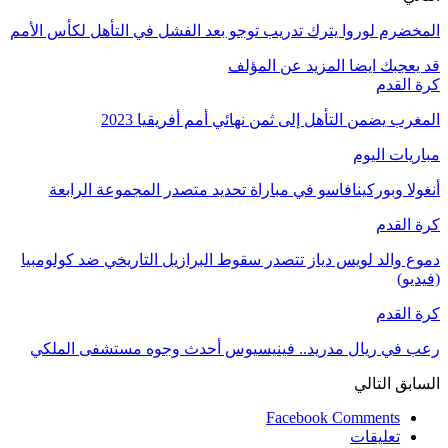
المخضرم لوروا يترك تدريب توجو بعد الفشل في التأهل لكأس الأمم
قد يعجبك ايضا
المزيد عن المؤلف
كرة القدم
المغرب يضمن التأهل إلى ثمن نهائي أمم أفريقيا 2023
مباريات اليوم
أنغولا وبوركينافاسو في مباراة تحديد متصدر المجموعة الرابعة
كرة القدم
دموع والد لويس دياز تتصدر سقوط البرازيل التاريخي ضد كولومبيا
(فيديو)
كرة القدم
رعب في ريال مدريد.. فينيسيوس أحدث وجوه مستشفى الملكي
السابق
التالي
Facebook Comments
تعليقات