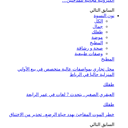
الكترونية مجانية للمدخنين…
السابق
التالي
نون النسوة
الكل
جمال
طفلك
موضة
المطبخ
صحة و رشاقة
وصفات طبيعية
المطبخ
محل تجاري بمواصفات عالية متخصص في بيع الأواني
المنزلية حاليا في الرباط
طفلك
العبقري الصغير.. يتحدث 7 لغات في عمر الرابعة
طفلك
خطر الموت المفاجئ يهدد حياة الرضع.. تحذير من الاختناق
السابق
التالي