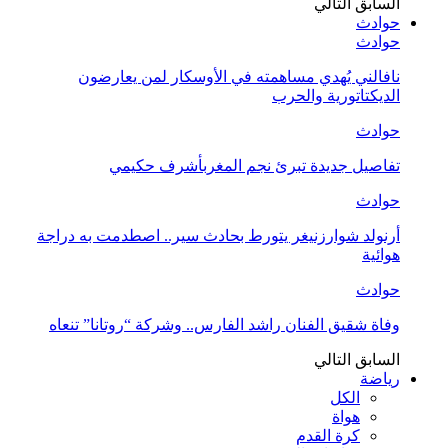
السابق
التالي
حوادث
حوادث
نافالني يُهدي مساهمته في الأوسكار لمن يعارضون
الديكتاتورية والحرب
حوادث
تفاصيل جديدة تبرئ نجم المغربأشرف حكيمي
حوادث
أرنولد شوارزنيغر يتورط بحادث سير.. اصطدمت به دراجة
هوائية
حوادث
وفاة شقيق الفنان راشد الفارس.. وشركة “روتانا” تنعاه
السابق
التالي
رياضة
الكل
هواة
كرة القدم