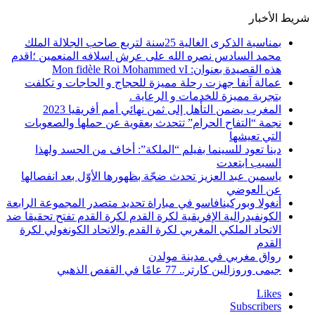
شريط الأخبار
بمناسبة الذكرى الغالية 25سنة لتربع صاحب الجلالة الملك
محمد السادس نصره الله على عرش اسلافه المنعمين ؛اقدم
هذه القصيدة بعنوان: Mon fidèle Roi Mohammed vI
عمالة آنفا جهزت رحلة مميزة للحجاج و الحاجات و تكلفت
بتجربة مميزة للخدمات و الرعاية .
المغرب يضمن التأهل إلى ثمن نهائي أمم أفريقيا 2023
نجمة “التفاح الحرام” تتحدث بعقوية عن حملها والصعوبات
التي تعيشها
دينا تعود للسينما بفيلم “الملكة”: أخاف من الحسد ولهذا
السبب ابتعدت
ياسمين عبد العزيز تحدث ضجّة بظهورها الأوّل بعد انفصالها
عن العوضي
أنغولا وبوركينافاسو في مباراة تحديد متصدر المجموعة الرابعة
الكونفيدرالية الإفريقية لكرة القدم لكرة القدم تفتح تحقيقا ضد
الاتحاد الملكي المغربي لكرة القدم والاتحاد الكونغولي لكرة
القدم
رواق مغربي في مدينة مولدن
جيمى وروزالين كارتر.. 77 عامًا في القفص الذهبي
Likes
Subscribers