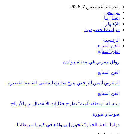
الجمعة, أغسطس 7, 2026
من نحن
اتصل بنا
للإشهار
سياسة الخصوصية
الرئيسية
الفن السابع
الفن السابع
رواق مغربي في مدينة مولدن
الفن السابع
المغربي أنيس الرافعي يتوج بجائزة الملتقى للقصة القصيرة
الفن السابع
سلسلة “منطقة آمنة” تطرح حكايات الانفصال بين الأزواج
صوت و صورة
دراما “لعبة الحبار” تتحول إلى واقع في كوريا وبريطانيا