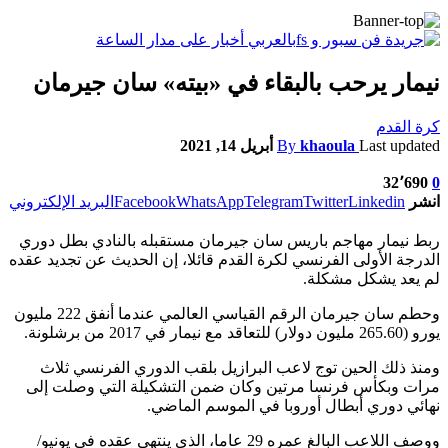
نيمار يرحب بالبقاء في «بيته» سان جيرمان
كرة القدم
Last updated
khaoula
By
أبريل 14, 2021
32٬690
0
انشر
Linkedin
Twitter
Telegram
WhatsApp
Facebook
البريد الإلكتروني
ربط نيمار مهاجم باريس سان جيرمان مستقبله بالنادي بطل دوري
الدرجة الأولى الفرنسي لكرة القدم قائلا، إن الحديث عن تجديد عقده
لم يعد يشكل مشكلة.
وحطم سان جيرمان الرقم القياسي العالمي عندما أنفق 222 مليون
يورو (265.60 مليون دولار) للتعاقد مع نيمار في 2017 من برشلونة.
ومنذ ذلك الحين توج لاعب البرازيل بلقب الدوري الفرنسي ثلاث
مرات وبكأس فرنسا مرتين وكان ضمن التشكيلة التي وصلت إلى
نهائي دوري أبطال أوروبا في الموسم الماضي.
ووصف اللاعب البالغ عمره 29 عاما، الذي ينتهي عقده في يونيو/