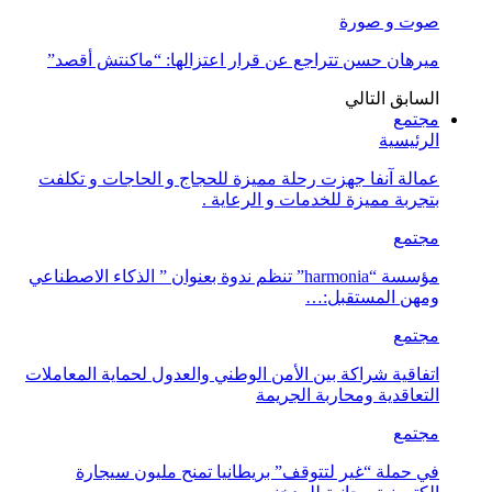
صوت و صورة
ميرهان حسن تتراجع عن قرار اعتزالها: “ماكنتش أقصد”
السابق
التالي
مجتمع
الرئيسية
عمالة آنفا جهزت رحلة مميزة للحجاج و الحاجات و تكلفت
بتجربة مميزة للخدمات و الرعاية .
مجتمع
مؤسسة “harmonia” تنظم ندوة بعنوان ” الذكاء الاصطناعي
ومهن المستقبل:…
مجتمع
اتفاقية شراكة بين الأمن الوطني والعدول لحماية المعاملات
التعاقدية ومحاربة الجريمة
مجتمع
في حملة “غير لتتوقف” بريطانيا تمنح مليون سيجارة