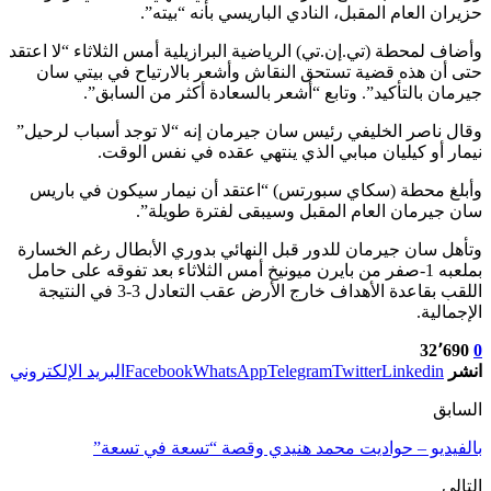
حزيران العام المقبل، النادي الباريسي بأنه “بيته”.
وأضاف لمحطة (تي.إن.تي) الرياضية البرازيلية أمس الثلاثاء “لا اعتقد
حتى أن هذه قضية تستحق النقاش وأشعر بالارتياح في بيتي سان
جيرمان بالتأكيد”. وتابع “أشعر بالسعادة أكثر من السابق”.
وقال ناصر الخليفي رئيس سان جيرمان إنه “لا توجد أسباب لرحيل”
نيمار أو كيليان مبابي الذي ينتهي عقده في نفس الوقت.
وأبلغ محطة (سكاي سبورتس) “اعتقد أن نيمار سيكون في باريس
سان جيرمان العام المقبل وسيبقى لفترة طويلة”.
وتأهل سان جيرمان للدور قبل النهائي بدوري الأبطال رغم الخسارة
بملعبه 1-صفر من بايرن ميونيخ أمس الثلاثاء بعد تفوقه على حامل
اللقب بقاعدة الأهداف خارج الأرض عقب التعادل 3-3 في النتيجة
الإجمالية.
32٬690
0
انشر
Linkedin
Twitter
Telegram
WhatsApp
Facebook
البريد الإلكتروني
السابق
بالفيديو – حواديت محمد هنيدي وقصة “تسعة في تسعة”
التالي