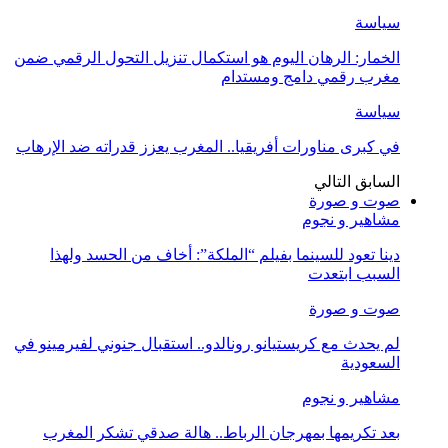
سياسة
الخمار: الرهان اليوم هو استكمال تنزيل التحول الرقمي ضمن
مغرب رقمي دامج ومستدام
سياسة
في كبرى مناورات أفريقيا.. المغرب يعزز قدراته ضد الإرهاب
السابق
التالي
صوت و صورة
مشاهير و نجوم
دينا تعود للسينما بفيلم “الملكة”: أخاف من الحسد ولهذا
السبب ابتعدت
صوت و صورة
لم يحدث مع كريستيانو رونالدو.. استقبال جنوني لفيرمينو في
السعودية
مشاهير و نجوم
بعد تكريمها بمهرجان الرباط.. هالة صدقي تشكر المغرب