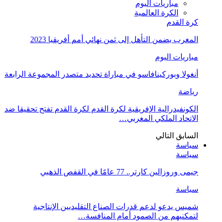
مباريات اليوم
الكرة العالمية
كرة القدم
المغرب يضمن التأهل إلى ثمن نهائي أمم أفريقيا 2023
مباريات اليوم
أنغولا وبوركينافاسو في مباراة تحديد متصدر المجموعة الرابعة
رياضة
الكونفيدرالية الإفريقية لكرة القدم لكرة القدم تفتح تحقيقا ضد
الاتحاد الملكي المغربي…
السابق
التالي
سياسة
سياسة
جيمى وروزالين كارتر.. 77 عامًا في القفص الذهبي
سياسة
شميس يدعو لدعم قدرات الصناع التقليديين الإنتاجية
لتمكنيهم من الصمود أمام المنافسة…