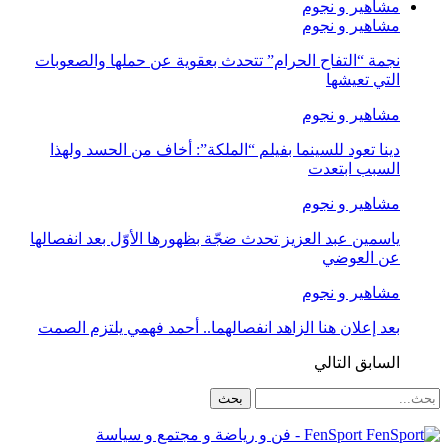
مشاهير و نجوم
مشاهير و نجوم
نجمة “التفاح الحرام” تتحدث بعقوية عن حملها والصعوبات
التي تعيشها
مشاهير و نجوم
دينا تعود للسينما بفيلم “الملكة”: أخاف من الحسد ولهذا
السبب ابتعدت
مشاهير و نجوم
ياسمين عبد العزيز تحدث ضجّة بظهورها الأوّل بعد انفصالها
عن العوضي
مشاهير و نجوم
بعد إعلان هنا الزاهد انفصالهما.. أحمد فهمي يلتزم الصمت
السابق
التالي
FenSport - فن و رياضة و مجتمع و سياسة