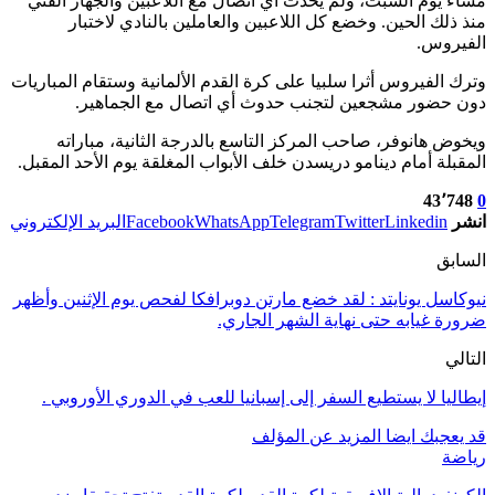
مساء يوم السبت، ولم يحدث أي اتصال مع اللاعبين والجهاز الفني
منذ ذلك الحين. وخضع كل اللاعبين والعاملين بالنادي لاختبار
الفيروس.
وترك الفيروس أثرا سلبيا على كرة القدم الألمانية وستقام المباريات
دون حضور مشجعين لتجنب حدوث أي اتصال مع الجماهير.
ويخوض هانوفر، صاحب المركز التاسع بالدرجة الثانية، مباراته
المقبلة أمام دينامو دريسدن خلف الأبواب المغلقة يوم الأحد المقبل.
43٬748
0
انشر
Linkedin
Twitter
Telegram
WhatsApp
Facebook
البريد الإلكتروني
السابق
نيوكاسل يونايتد : لقد خضع مارتن دوبرافكا لفحص يوم الإثنين وأظهر
ضرورة غيابه حتى نهاية الشهر الجاري.
التالي
إيطاليا لا يستطيع السفر إلى إسبانيا للعب في الدوري الأوروبي .
قد يعجبك ايضا
المزيد عن المؤلف
رياضة