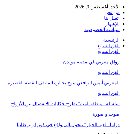
الأحد, أغسطس 9, 2026
من نحن
اتصل بنا
للإشهار
سياسة الخصوصية
الرئيسية
الفن السابع
الفن السابع
رواق مغربي في مدينة مولدن
الفن السابع
المغربي أنيس الرافعي يتوج بجائزة الملتقى للقصة القصيرة
الفن السابع
سلسلة “منطقة آمنة” تطرح حكايات الانفصال بين الأزواج
صوت و صورة
دراما “لعبة الحبار” تتحول إلى واقع في كوريا وبريطانيا