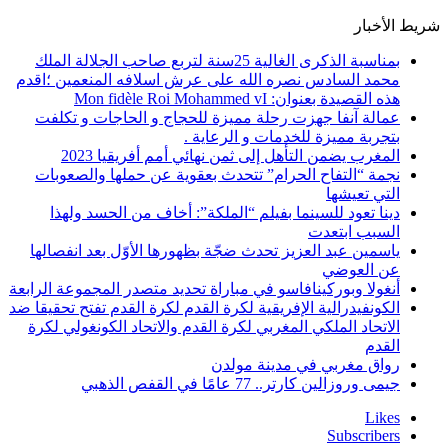
شريط الأخبار
بمناسبة الذكرى الغالية 25سنة لتربع صاحب الجلالة الملك
محمد السادس نصره الله على عرش اسلافه المنعمين ؛اقدم
هذه القصيدة بعنوان: Mon fidèle Roi Mohammed vI
عمالة آنفا جهزت رحلة مميزة للحجاج و الحاجات و تكلفت
بتجربة مميزة للخدمات و الرعاية .
المغرب يضمن التأهل إلى ثمن نهائي أمم أفريقيا 2023
نجمة “التفاح الحرام” تتحدث بعقوية عن حملها والصعوبات
التي تعيشها
دينا تعود للسينما بفيلم “الملكة”: أخاف من الحسد ولهذا
السبب ابتعدت
ياسمين عبد العزيز تحدث ضجّة بظهورها الأوّل بعد انفصالها
عن العوضي
أنغولا وبوركينافاسو في مباراة تحديد متصدر المجموعة الرابعة
الكونفيدرالية الإفريقية لكرة القدم لكرة القدم تفتح تحقيقا ضد
الاتحاد الملكي المغربي لكرة القدم والاتحاد الكونغولي لكرة
القدم
رواق مغربي في مدينة مولدن
جيمى وروزالين كارتر.. 77 عامًا في القفص الذهبي
Likes
Subscribers