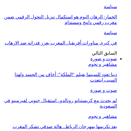
سياسة
الخمار: الرهان اليوم هو استكمال تنزيل التحول الرقمي ضمن
مغرب رقمي دامج ومستدام
سياسة
في كبرى مناورات أفريقيا.. المغرب يعزز قدراته ضد الإرهاب
السابق
التالي
صوت و صورة
مشاهير و نجوم
دينا تعود للسينما بفيلم “الملكة”: أخاف من الحسد ولهذا
السبب ابتعدت
صوت و صورة
لم يحدث مع كريستيانو رونالدو.. استقبال جنوني لفيرمينو في
السعودية
مشاهير و نجوم
بعد تكريمها بمهرجان الرباط.. هالة صدقي تشكر المغرب