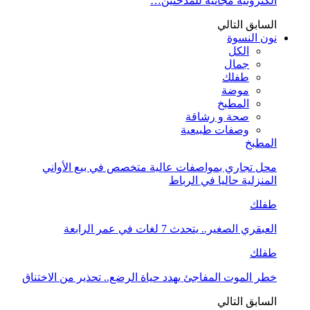
الكترونية مجانية للمدخنين…
السابق
التالي
نون النسوة
الكل
جمال
طفلك
موضة
المطبخ
صحة و رشاقة
وصفات طبيعية
المطبخ
محل تجاري بمواصفات عالية متخصص في بيع الأواني
المنزلية حاليا في الرباط
طفلك
العبقري الصغير.. يتحدث 7 لغات في عمر الرابعة
طفلك
خطر الموت المفاجئ يهدد حياة الرضع.. تحذير من الاختناق
السابق
التالي