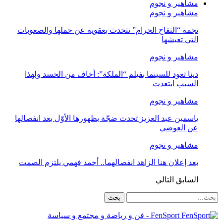
مشاهير و نجوم
مشاهير و نجوم
نجمة “التفاح الحرام” تتحدث بعقوية عن حملها والصعوبات
التي تعيشها
مشاهير و نجوم
دينا تعود للسينما بفيلم “الملكة”: أخاف من الحسد ولهذا
السبب ابتعدت
مشاهير و نجوم
ياسمين عبد العزيز تحدث ضجّة بظهورها الأوّل بعد انفصالها
عن العوضي
مشاهير و نجوم
بعد إعلان هنا الزاهد انفصالهما.. أحمد فهمي يلتزم الصمت
السابق
التالي
FenSport - فن و رياضة و مجتمع و سياسة