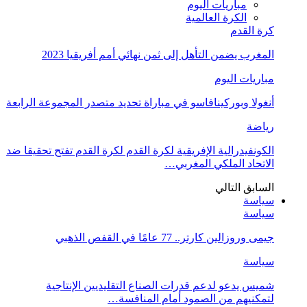
مباريات اليوم
الكرة العالمية
كرة القدم
المغرب يضمن التأهل إلى ثمن نهائي أمم أفريقيا 2023
مباريات اليوم
أنغولا وبوركينافاسو في مباراة تحديد متصدر المجموعة الرابعة
رياضة
الكونفيدرالية الإفريقية لكرة القدم لكرة القدم تفتح تحقيقا ضد
الاتحاد الملكي المغربي…
السابق
التالي
سياسة
سياسة
جيمى وروزالين كارتر.. 77 عامًا في القفص الذهبي
سياسة
شميس يدعو لدعم قدرات الصناع التقليديين الإنتاجية
لتمكنيهم من الصمود أمام المنافسة…