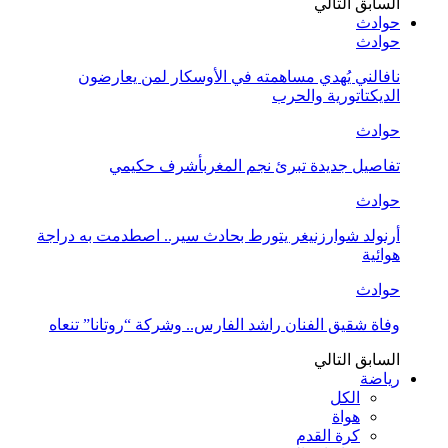
السابق
التالي
حوادث
حوادث
نافالني يُهدي مساهمته في الأوسكار لمن يعارضون
الديكتاتورية والحرب
حوادث
تفاصيل جديدة تبرئ نجم المغربأشرف حكيمي
حوادث
أرنولد شوارزنيغر يتورط بحادث سير.. اصطدمت به دراجة
هوائية
حوادث
وفاة شقيق الفنان راشد الفارس.. وشركة “روتانا” تنعاه
السابق
التالي
رياضة
الكل
هواة
كرة القدم