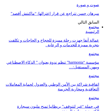
صوت و صورة
ميرهان حسن تتراجع عن قرار اعتزالها: “ماكنتش أقصد”
السابق
التالي
مجتمع
الرئيسية
عمالة آنفا جهزت رحلة مميزة للحجاج و الحاجات و تكلفت
بتجربة مميزة للخدمات و الرعاية .
مجتمع
مؤسسة “harmonia” تنظم ندوة بعنوان ” الذكاء الاصطناعي
ومهن المستقبل:…
مجتمع
اتفاقية شراكة بين الأمن الوطني والعدول لحماية المعاملات
التعاقدية ومحاربة الجريمة
مجتمع
في حملة “غير لتتوقف” بريطانيا تمنح مليون سيجارة