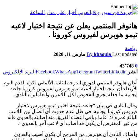
هانوفر المنتمي يعلن عن نتيجة اختبار لاعبه
تيمو هوبرس لفيروس كورونا .
رياضة
Last updated
khaoula
By
مارس 11, 2020
43٬748
0
انشر
Linkedin
Twitter
Telegram
WhatsApp
Facebook
البريد الإلكتروني
أعلن هانوفر المنتمي لدوري الدرجة الثانية الألماني لكرة القدم اليوم
الأربعاء أن نتيجة اختبار لاعبه تيمو هوبرس لفيروس كورونا جاءت
إيجابية ما جعله يجري الفحوص لكل اللاعبين والعاملين بالنادي.
وقال النادي في بيان “جاءت نتيجة اختبار تيمو هوبرس لاختبار
فيروس كورونا إيجابية. في ظل عدم حدوث أي اتصال بين اللاعب
البالغ عمره 23 عاما وباقي أعضاء الفريق منذ إصابته بالعدوى فإنه
من غير المفترض أن يكون قد أصاب أي لاعب آخر بالعدوى”.
وأضاف النادي أن هوبرس من المرجح أن يكون أصيب بالعدوى