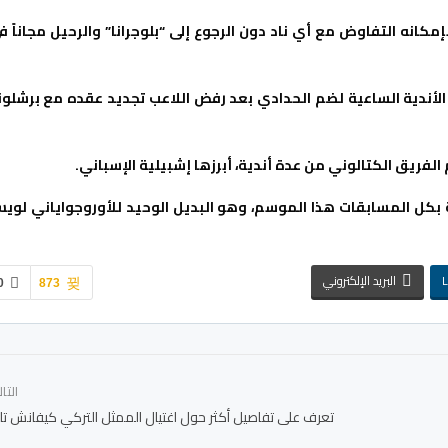
كانه التفاوض مع أي ناد دون الرجوع إلى “بلوجرانا” والرحيل مجاناً ف
الأندية الساعية لضم الحدادي بعد رفض اللاعب تجديد عقده مع برشلون
فريق الكتالوني من عدة أندية، أبرزها إشبيلية الإسباني.
 في 11 مباراة فقط مع برشلونة بكل المسابقات هذا الموسم، وهو البديل الوحيد للأوروجواياني لو
L
البريد الإلكتروني
0
873
التا
تعرف على تفاصيل أكثر حول اغتيال الممثل التركي كيفانش تات