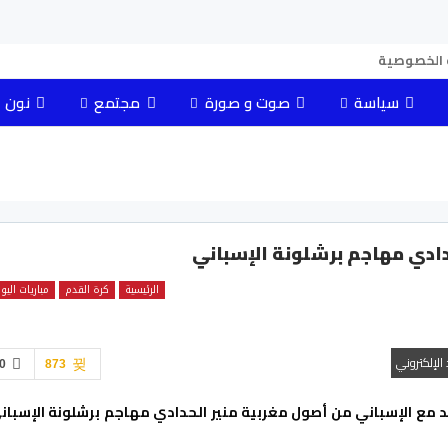
الخصوصية
سياسة
صوت و صورة
مجتمع
نون 
دادي مهاجم برشلونة الإسباني
الرئيسية
كرة القدم
مباريات اليو
د الإلكتروني
0
873
قد مع الإسباني من أصول مغربية منير الحدادي مهاجم برشلونة
الإسبان