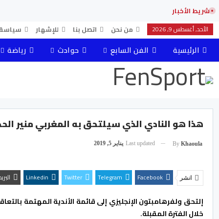
شريط الأخبار
الأحد, أغسطس 9, 2026
من نحن
اتصل بنا
للإشهار
سياسة 
الرئيسية
الفن السابع
حوادث
رياضة
هذا هو النادي الذي سيلتحق به المغربي منير الح
Last updated
يناير 5, 2019
By
Khaoula
Facebook
Telegram
Twitter
Linkedin
البري
انشر
إلتحق ولفرهامبتون الإنجليزي إلى قائمة الأندية المهتمة بالتعا
خلال الفترة المقبلة.