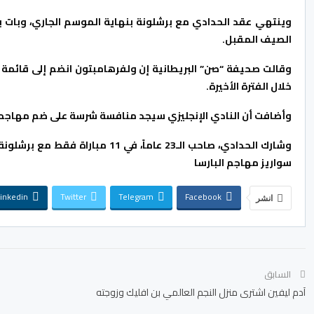
وينتهي عقد الحدادي مع برشلونة بنهاية الموسم الجاري، وبات بإم
الصيف المقبل.
وقالت صحيفة “صن” البريطانية إن ولفرهامبتون انضم إلى قائمة 
خلال الفترة الأخيرة.
وأضافت أن النادي الإنجليزي سيجد منافسة شرسة على ضم مهاجم ال
وشارك الحدادي، صاحب الـ23 عاماً،
سواريز مهاجم البارسا
inkedin
Twitter
Telegram
Facebook
انشر
السابق
آدم ليفين اشترى منزل النجم العالمي بن افليك وزوجته