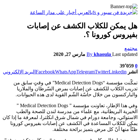
هل يمكن للكلاب الكشف عن إصابات
بفيروس كورونا ؟.
مجتمع
Last updated
khaoula
By
مارس 27, 2020
39٬059
0
انشر
Linkedin
Twitter
Telegram
WhatsApp
Facebook
البريد الإلكتروني
تمكّنت مؤسسة “Medical Detection Dogs” في وقتٍ سابق من
تدريب الكلاب للكشف عن إصابات بمرض السّرطان والملاريا
والباركنسون من خلال حاسّة الشّم القوية لدى هذه الحيوانات.
وفي هذا الإطار، تعاونت مؤسسة ” Medical Detection Dogs ”
الخيرية البريطانية، مع علماء من مدرسة لندن للصحة والطب
الاستوائي، وجامعة دورام في شمال شرق انكلترا، لمعرفة ما إذا كان
يمكن للكلاب المساعدة في الكشف عن إصابات بفيروس كورونا
ظنّاً منها أنّ كل مرض يتميز برائحة مختلفة.