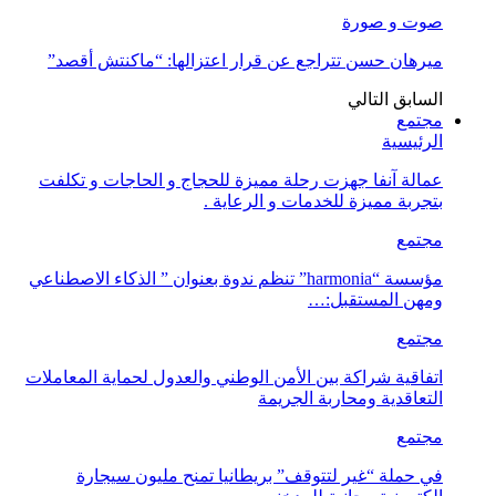
صوت و صورة
ميرهان حسن تتراجع عن قرار اعتزالها: “ماكنتش أقصد”
السابق
التالي
مجتمع
الرئيسية
عمالة آنفا جهزت رحلة مميزة للحجاج و الحاجات و تكلفت
بتجربة مميزة للخدمات و الرعاية .
مجتمع
مؤسسة “harmonia” تنظم ندوة بعنوان ” الذكاء الاصطناعي
ومهن المستقبل:…
مجتمع
اتفاقية شراكة بين الأمن الوطني والعدول لحماية المعاملات
التعاقدية ومحاربة الجريمة
مجتمع
في حملة “غير لتتوقف” بريطانيا تمنح مليون سيجارة