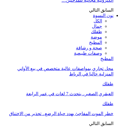
الكترونية مجانية للمدخنين…
السابق
التالي
نون النسوة
الكل
جمال
طفلك
موضة
المطبخ
صحة و رشاقة
وصفات طبيعية
المطبخ
محل تجاري بمواصفات عالية متخصص في بيع الأواني
المنزلية حاليا في الرباط
طفلك
العبقري الصغير.. يتحدث 7 لغات في عمر الرابعة
طفلك
خطر الموت المفاجئ يهدد حياة الرضع.. تحذير من الاختناق
السابق
التالي