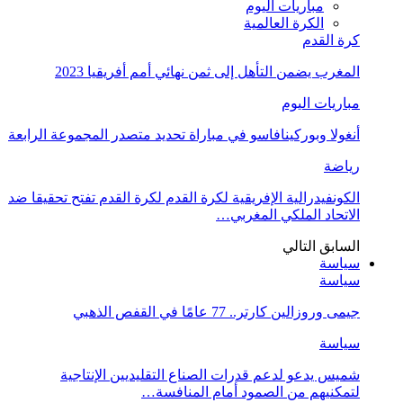
مباريات اليوم
الكرة العالمية
كرة القدم
المغرب يضمن التأهل إلى ثمن نهائي أمم أفريقيا 2023
مباريات اليوم
أنغولا وبوركينافاسو في مباراة تحديد متصدر المجموعة الرابعة
رياضة
الكونفيدرالية الإفريقية لكرة القدم لكرة القدم تفتح تحقيقا ضد
الاتحاد الملكي المغربي…
السابق
التالي
سياسة
سياسة
جيمى وروزالين كارتر.. 77 عامًا في القفص الذهبي
سياسة
شميس يدعو لدعم قدرات الصناع التقليديين الإنتاجية
لتمكنيهم من الصمود أمام المنافسة…