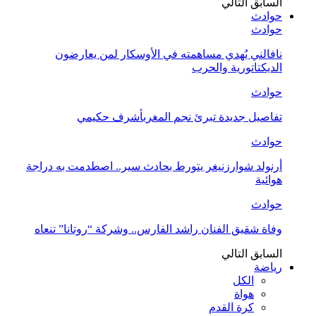
السابق
التالي
حوادث
حوادث
نافالني يُهدي مساهمته في الأوسكار لمن يعارضون
الديكتاتورية والحرب
حوادث
تفاصيل جديدة تبرئ نجم المغربأشرف حكيمي
حوادث
أرنولد شوارزنيغر يتورط بحادث سير.. اصطدمت به دراجة
هوائية
حوادث
وفاة شقيق الفنان راشد الفارس.. وشركة “روتانا” تنعاه
السابق
التالي
رياضة
الكل
هواة
كرة القدم