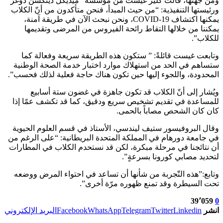
ومن جهتها، قالت كلير غيست من مؤسسة “ميديكل ديتكشن دوغز”
ورئيستها التنفيذية: “من حيث المبدأ، فنحن متأكدون من أنّ الكلاب
يمكنها اكتشاف COVID-19، ونحن نبحث الآن في طريقة آمنة،
يمكننا من خلالها التقاط رائحة الفيروس من المرضى وتقديمها
للكلاب”.
وتابعت غيست قائلةً: ” ستكون هذه الطريقة سريعة وفعالة كما
ستساهم في الحد من استهلاك موارد اختبار خدمة الصحة الوطنية
المحدودة، واللجوء إليها حين تكون هناك حاجة فعلية لذلك فحسب”.
ويُشار إلى أنّ الكلاب قد تكون جاهزة في غضون ستة أسابيع
للمساعدة في تقديم تشخيص سريع ودقيق، كما قد تكشف عمّا إذا
كان كان الشحص مصاباً بالحمى.
وقال البروفيسور ستيف ليندسي، الأستاذ في قسم العلوم الحيوية
في جامعة دورهام في المملكة المتحدة البريطانية: “على الرغم من
أن نتائجنا في مرحلة مبكرة، لكن قد نستحدم الكلاب في المطارات
لتحديد مصابي كورونا بسرعةٍ”.
وتابع:”هذه التّجربة من شأنها أن تساعد في احتواء المرض ووضعه
تحت السيطرة وقد تمنع ظهوره مرّة أخرى”.
39٬059
0
انشر
Linkedin
Twitter
Telegram
WhatsApp
Facebook
البريد الإلكتروني