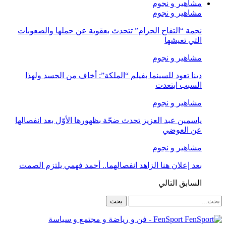
مشاهير و نجوم
مشاهير و نجوم
نجمة “التفاح الحرام” تتحدث بعقوية عن حملها والصعوبات
التي تعيشها
مشاهير و نجوم
دينا تعود للسينما بفيلم “الملكة”: أخاف من الحسد ولهذا
السبب ابتعدت
مشاهير و نجوم
ياسمين عبد العزيز تحدث ضجّة بظهورها الأوّل بعد انفصالها
عن العوضي
مشاهير و نجوم
بعد إعلان هنا الزاهد انفصالهما.. أحمد فهمي يلتزم الصمت
السابق
التالي
FenSport - فن و رياضة و مجتمع و سياسة