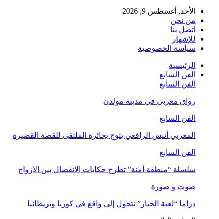
الأحد, أغسطس 9, 2026
من نحن
اتصل بنا
للإشهار
سياسة الخصوصية
الرئيسية
الفن السابع
الفن السابع
رواق مغربي في مدينة مولدن
الفن السابع
المغربي أنيس الرافعي يتوج بجائزة الملتقى للقصة القصيرة
الفن السابع
سلسلة “منطقة آمنة” تطرح حكايات الانفصال بين الأزواج
صوت و صورة
دراما “لعبة الحبار” تتحول إلى واقع في كوريا وبريطانيا