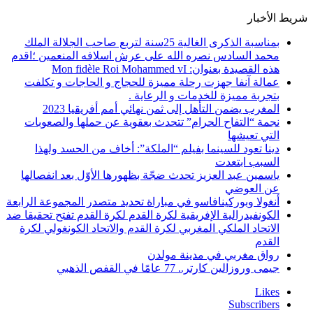
شريط الأخبار
بمناسبة الذكرى الغالية 25سنة لتربع صاحب الجلالة الملك
محمد السادس نصره الله على عرش اسلافه المنعمين ؛اقدم
هذه القصيدة بعنوان: Mon fidèle Roi Mohammed vI
عمالة آنفا جهزت رحلة مميزة للحجاج و الحاجات و تكلفت
بتجربة مميزة للخدمات و الرعاية .
المغرب يضمن التأهل إلى ثمن نهائي أمم أفريقيا 2023
نجمة “التفاح الحرام” تتحدث بعقوية عن حملها والصعوبات
التي تعيشها
دينا تعود للسينما بفيلم “الملكة”: أخاف من الحسد ولهذا
السبب ابتعدت
ياسمين عبد العزيز تحدث ضجّة بظهورها الأوّل بعد انفصالها
عن العوضي
أنغولا وبوركينافاسو في مباراة تحديد متصدر المجموعة الرابعة
الكونفيدرالية الإفريقية لكرة القدم لكرة القدم تفتح تحقيقا ضد
الاتحاد الملكي المغربي لكرة القدم والاتحاد الكونغولي لكرة
القدم
رواق مغربي في مدينة مولدن
جيمى وروزالين كارتر.. 77 عامًا في القفص الذهبي
Likes
Subscribers