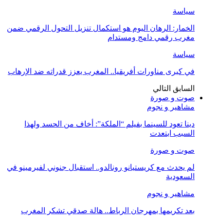
سياسة
الخمار: الرهان اليوم هو استكمال تنزيل التحول الرقمي ضمن
مغرب رقمي دامج ومستدام
سياسة
في كبرى مناورات أفريقيا.. المغرب يعزز قدراته ضد الإرهاب
السابق
التالي
صوت و صورة
مشاهير و نجوم
دينا تعود للسينما بفيلم “الملكة”: أخاف من الحسد ولهذا
السبب ابتعدت
صوت و صورة
لم يحدث مع كريستيانو رونالدو.. استقبال جنوني لفيرمينو في
السعودية
مشاهير و نجوم
بعد تكريمها بمهرجان الرباط.. هالة صدقي تشكر المغرب