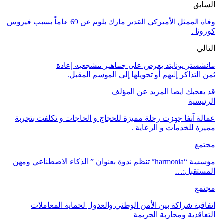
السابق
وفاة الممثل الأميركي القدير مارك بلوم عن 69 عاماً بسبب فيروس
كورونا .
التالي
مانشستر يونايتد يعرض على جماهير مشجعيه إعادة
ثمن التذاكر إليهم أو تحويلها إلى الموسم المقبل.
قد يعجبك ايضا
المزيد عن المؤلف
الرئيسية
عمالة آنفا جهزت رحلة مميزة للحجاج و الحاجات و تكلفت بتجربة
مميزة للخدمات و الرعاية .
مجتمع
مؤسسة “harmonia” تنظم ندوة بعنوان ” الذكاء الاصطناعي ومهن
المستقبل:…
مجتمع
اتفاقية شراكة بين الأمن الوطني والعدول لحماية المعاملات
التعاقدية ومحاربة الجريمة