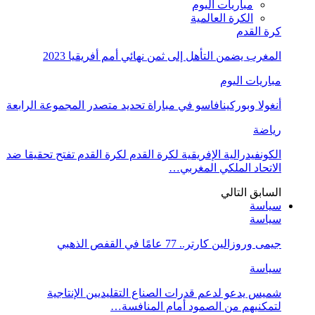
مباريات اليوم
الكرة العالمية
كرة القدم
المغرب يضمن التأهل إلى ثمن نهائي أمم أفريقيا 2023
مباريات اليوم
أنغولا وبوركينافاسو في مباراة تحديد متصدر المجموعة الرابعة
رياضة
الكونفيدرالية الإفريقية لكرة القدم لكرة القدم تفتح تحقيقا ضد
الاتحاد الملكي المغربي…
السابق
التالي
سياسة
سياسة
جيمى وروزالين كارتر.. 77 عامًا في القفص الذهبي
سياسة
شميس يدعو لدعم قدرات الصناع التقليديين الإنتاجية
لتمكنيهم من الصمود أمام المنافسة…