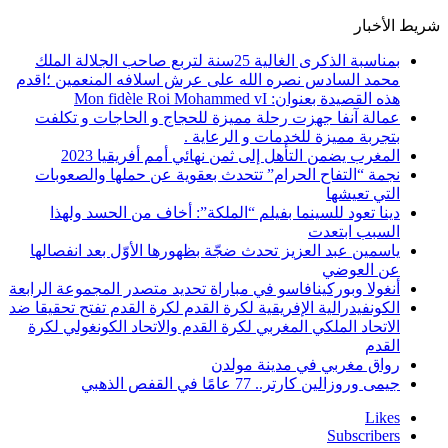
شريط الأخبار
بمناسبة الذكرى الغالية 25سنة لتربع صاحب الجلالة الملك
محمد السادس نصره الله على عرش اسلافه المنعمين ؛اقدم
هذه القصيدة بعنوان: Mon fidèle Roi Mohammed vI
عمالة آنفا جهزت رحلة مميزة للحجاج و الحاجات و تكلفت
بتجربة مميزة للخدمات و الرعاية .
المغرب يضمن التأهل إلى ثمن نهائي أمم أفريقيا 2023
نجمة “التفاح الحرام” تتحدث بعقوية عن حملها والصعوبات
التي تعيشها
دينا تعود للسينما بفيلم “الملكة”: أخاف من الحسد ولهذا
السبب ابتعدت
ياسمين عبد العزيز تحدث ضجّة بظهورها الأوّل بعد انفصالها
عن العوضي
أنغولا وبوركينافاسو في مباراة تحديد متصدر المجموعة الرابعة
الكونفيدرالية الإفريقية لكرة القدم لكرة القدم تفتح تحقيقا ضد
الاتحاد الملكي المغربي لكرة القدم والاتحاد الكونغولي لكرة
القدم
رواق مغربي في مدينة مولدن
جيمى وروزالين كارتر.. 77 عامًا في القفص الذهبي
Likes
Subscribers