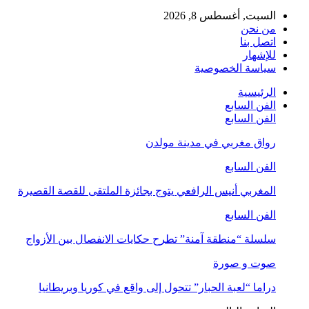
السبت, أغسطس 8, 2026
من نحن
اتصل بنا
للإشهار
سياسة الخصوصية
الرئيسية
الفن السابع
الفن السابع
رواق مغربي في مدينة مولدن
الفن السابع
المغربي أنيس الرافعي يتوج بجائزة الملتقى للقصة القصيرة
الفن السابع
سلسلة “منطقة آمنة” تطرح حكايات الانفصال بين الأزواج
صوت و صورة
دراما “لعبة الحبار” تتحول إلى واقع في كوريا وبريطانيا