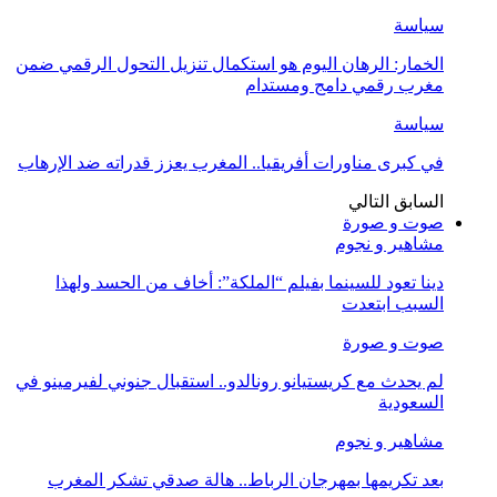
سياسة
الخمار: الرهان اليوم هو استكمال تنزيل التحول الرقمي ضمن
مغرب رقمي دامج ومستدام
سياسة
في كبرى مناورات أفريقيا.. المغرب يعزز قدراته ضد الإرهاب
السابق
التالي
صوت و صورة
مشاهير و نجوم
دينا تعود للسينما بفيلم “الملكة”: أخاف من الحسد ولهذا
السبب ابتعدت
صوت و صورة
لم يحدث مع كريستيانو رونالدو.. استقبال جنوني لفيرمينو في
السعودية
مشاهير و نجوم
بعد تكريمها بمهرجان الرباط.. هالة صدقي تشكر المغرب