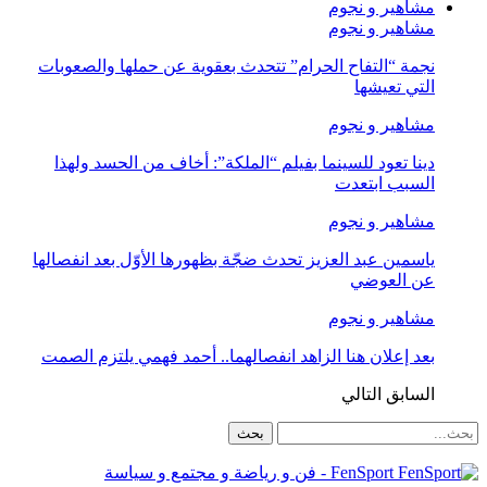
مشاهير و نجوم
مشاهير و نجوم
نجمة “التفاح الحرام” تتحدث بعقوية عن حملها والصعوبات
التي تعيشها
مشاهير و نجوم
دينا تعود للسينما بفيلم “الملكة”: أخاف من الحسد ولهذا
السبب ابتعدت
مشاهير و نجوم
ياسمين عبد العزيز تحدث ضجّة بظهورها الأوّل بعد انفصالها
عن العوضي
مشاهير و نجوم
بعد إعلان هنا الزاهد انفصالهما.. أحمد فهمي يلتزم الصمت
السابق
التالي
FenSport - فن و رياضة و مجتمع و سياسة