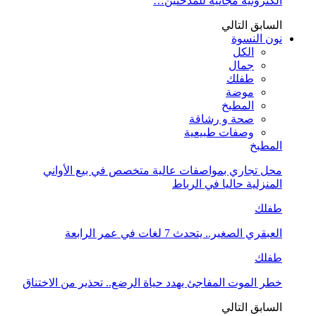
الكترونية مجانية للمدخنين…
السابق
التالي
نون النسوة
الكل
جمال
طفلك
موضة
المطبخ
صحة و رشاقة
وصفات طبيعية
المطبخ
محل تجاري بمواصفات عالية متخصص في بيع الأواني
المنزلية حاليا في الرباط
طفلك
العبقري الصغير.. يتحدث 7 لغات في عمر الرابعة
طفلك
خطر الموت المفاجئ يهدد حياة الرضع.. تحذير من الاختناق
السابق
التالي