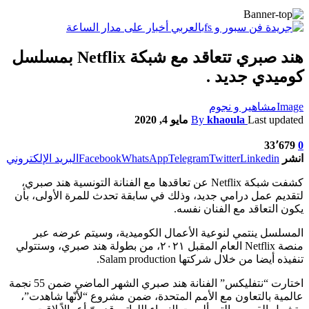
هند صبري تتعاقد مع شبكة Netflix بمسلسل
كوميدي جديد .
Image
مشاهير و نجوم
Last updated
khaoula
By
مايو 4, 2020
33٬679
0
انشر
Linkedin
Twitter
Telegram
WhatsApp
Facebook
البريد الإلكتروني
كشفت شبكة Netflix عن تعاقدها مع الفنانة التونسية هند صبري،
لتقديم عمل درامي جديد، وذلك في سابقة تحدث للمرة الأولى، بأن
يكون التعاقد مع الفنان نفسه.
المسلسل ينتمي لنوعية الأعمال الكوميدية، وسيتم عرضه عبر
منصة Netflix العام المقبل ٢٠٢١، من بطولة هند صبري، وستتولي
تنفيذه أيضا من خلال شركتها Salam production.
اختارت “نتفليكس” الفنانة هند صبري الشهر الماضي ضمن 55 نجمة
عالمية بالتعاون مع الأمم المتحدة، ضمن مشروع “لأنّها شاهدت”،