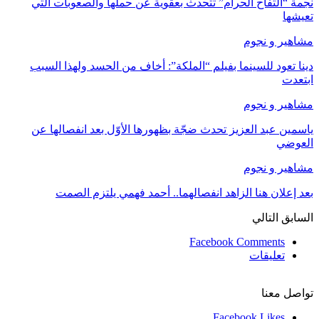
نجمة “التفاح الحرام” تتحدث بعقوية عن حملها والصعوبات التي
تعيشها
مشاهير و نجوم
دينا تعود للسينما بفيلم “الملكة”: أخاف من الحسد ولهذا السبب
ابتعدت
مشاهير و نجوم
ياسمين عبد العزيز تحدث ضجّة بظهورها الأوّل بعد انفصالها عن
العوضي
مشاهير و نجوم
بعد إعلان هنا الزاهد انفصالهما.. أحمد فهمي يلتزم الصمت
السابق
التالي
Facebook Comments
تعليقات
تواصل معنا
Facebook
Likes