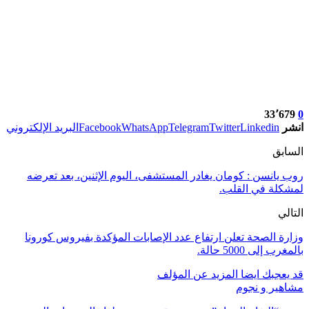
33٬679
0
انشر
Linkedin
Twitter
Telegram
WhatsApp
Facebook
البريد الإلكتروني
السابق
روب يانسن : كومان يغادر المستشفى، اليوم الإثنين، بعد تعرضه
لمشكلة في القلب.
التالي
وزارة الصحة تعلن ارتفاع عدد الإصابات المؤكدة بفيروس كورونا
بالمغرب إلى 5000 حالة.
قد يعجبك ايضا
المزيد عن المؤلف
مشاهير و نجوم