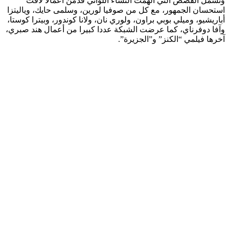
وتشمل القصص التي ألهمت النساء اللواتي قدمنّ أعمالاً لاقت
استحسان الجمهور، مع كل من صوفيا لورين، وسلمى حايك، وياليتزا
أباريشيو، وميلي بوبي براون، ولوري نان، ولانا كوندور، وبيترا كوستا،
وآفا دوفرناي، كما عرضت الشبكة عددا كبيرا من أعمال هند صبري،
آخرها فيلمي “الكنز” و”الجزيرة”.