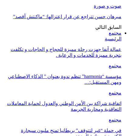
صوت و صورة
ميرهان حسن تتراجع عن قرار اعتزالها: “ماكنتش أقصد”
السابق
التالي
مجتمع
الرئيسية
عمالة آنفا جهزت رحلة مميزة للحجاج و الحاجات و تكلفت
بتجربة مميزة للخدمات و الرعاية .
مجتمع
مؤسسة “harmonia” تنظم ندوة بعنوان ” الذكاء الاصطناعي
ومهن المستقبل:…
مجتمع
اتفاقية شراكة بين الأمن الوطني والعدول لحماية المعاملات
التعاقدية ومحاربة الجريمة
مجتمع
في حملة “غير لتتوقف” بريطانيا تمنح مليون سيجارة