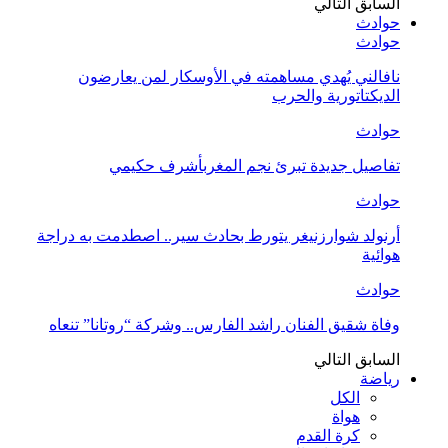
السابق
التالي
حوادث
حوادث
نافالني يُهدي مساهمته في الأوسكار لمن يعارضون
الديكتاتورية والحرب
حوادث
تفاصيل جديدة تبرئ نجم المغربأشرف حكيمي
حوادث
أرنولد شوارزنيغر يتورط بحادث سير.. اصطدمت به دراجة
هوائية
حوادث
وفاة شقيق الفنان راشد الفارس.. وشركة “روتانا” تنعاه
السابق
التالي
رياضة
الكل
هواة
كرة القدم