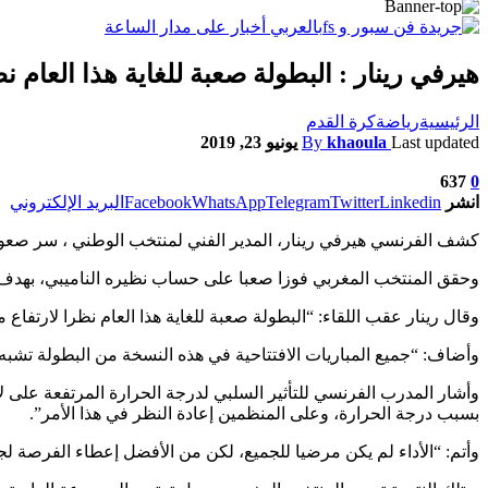
هيرفي رينار : البطولة صعبة للغاية هذا العام 
الرئيسية
رياضة
كرة القدم
Last updated
khaoula
By
يونيو 23, 2019
637
0
انشر
Linkedin
Twitter
Telegram
WhatsApp
Facebook
البريد الإلكتروني
كشف الفرنسي هيرفي رينار، المدير الفني لمنتخب الوطني ، سر صعوبة النسخة الحالية من كأس الأ
وحقق المنتخب المغربي فوزا صعبا على حساب نظيره الناميبي، بهدف دون
وقال رينار عقب اللقاء: “البطولة صعبة للغاية هذا العام نظرا لارتفاع
وأضاف: “جميع المباريات الافتتاحية في هذه النسخة من البطولة تشبه
بسبب درجة الحرارة، وعلى المنظمين إعادة النظر في هذا الأمر”.
وأتم: “الأداء لم يكن مرضيا للجميع، لكن من الأفضل إعطاء الفرصة لج