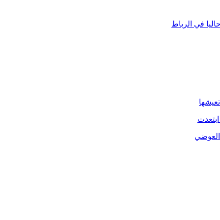
ليا في الرباط
تعيشها
ابتعدت
 العوضي