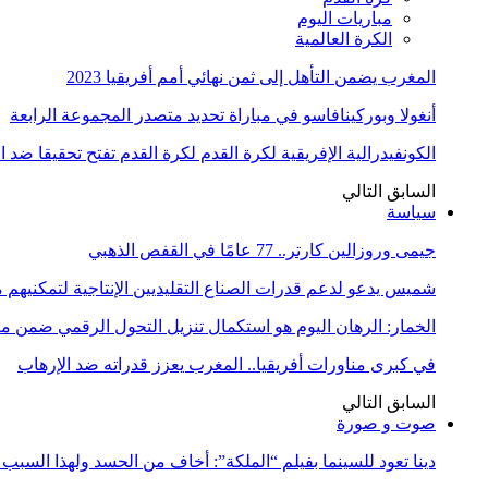
مباريات اليوم
الكرة العالمية
المغرب يضمن التأهل إلى ثمن نهائي أمم أفريقيا 2023
أنغولا وبوركينافاسو في مباراة تحديد متصدر المجموعة الرابعة
الكونفيدرالية الإفريقية لكرة القدم لكرة القدم تفتح تحقيقا ضد 
السابق
التالي
سياسة
جيمى وروزالين كارتر.. 77 عامًا في القفص الذهبي
شميس يدعو لدعم قدرات الصناع التقليديين الإنتاجية لتمكنيهم
الخمار: الرهان اليوم هو استكمال تنزيل التحول الرقمي ضمن
في كبرى مناورات أفريقيا.. المغرب يعزز قدراته ضد الإرهاب
السابق
التالي
صوت و صورة
دينا تعود للسينما بفيلم “الملكة”: أخاف من الحسد ولهذا السبب 