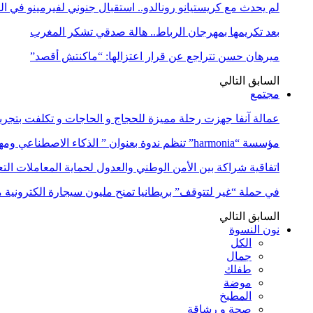
لم يحدث مع كريستيانو رونالدو.. استقبال جنوني لفيرمينو في ا
بعد تكريمها بمهرجان الرباط.. هالة صدقي تشكر المغرب
ميرهان حسن تتراجع عن قرار اعتزالها: “ماكنتش أقصد”
السابق
التالي
مجتمع
عمالة آنفا جهزت رحلة مميزة للحجاج و الحاجات و تكلفت بتجربة
مؤسسة “harmonia” تنظم ندوة بعنوان ” الذكاء الاصطناعي ومهن المستقبل:…
اتفاقية شراكة بين الأمن الوطني والعدول لحماية المعاملات التع
في حملة “غير لتتوقف” بريطانيا تمنح مليون سيجارة الكترونية 
السابق
التالي
نون النسوة
الكل
جمال
طفلك
موضة
المطبخ
صحة و رشاقة