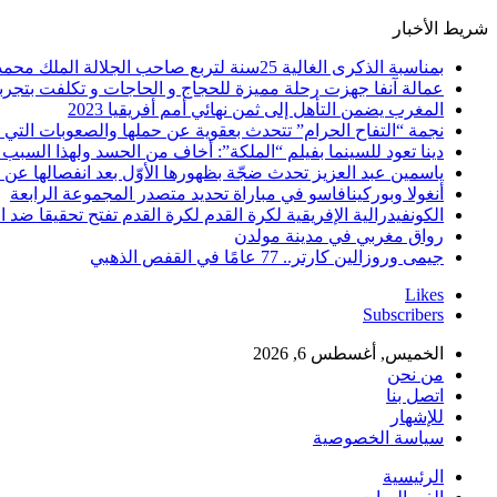
شريط الأخبار
بمناسبة الذكرى الغالية 25سنة لتربع صاحب الجلالة الملك محمد السادس نصره الله على عرش اسلافه المنعمين ؛اقدم هذه القصيدة بعنوان: Mon fidèle Roi Mohammed vI
عمالة آنفا جهزت رحلة مميزة للحجاج و الحاجات و تكلفت بتجربة
المغرب يضمن التأهل إلى ثمن نهائي أمم أفريقيا 2023
نجمة “التفاح الحرام” تتحدث بعقوية عن حملها والصعوبات التي 
دينا تعود للسينما بفيلم “الملكة”: أخاف من الحسد ولهذا السبب 
ياسمين عبد العزيز تحدث ضجّة بظهورها الأوّل بعد انفصالها عن
أنغولا وبوركينافاسو في مباراة تحديد متصدر المجموعة الرابعة
الكونفيدرالية الإفريقية لكرة القدم لكرة القدم تفتح تحقيقا ضد ا
رواق مغربي في مدينة مولدن
جيمى وروزالين كارتر.. 77 عامًا في القفص الذهبي
Likes
Subscribers
الخميس, أغسطس 6, 2026
من نحن
اتصل بنا
للإشهار
سياسة الخصوصية
الرئيسية