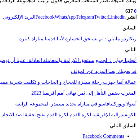
وبتلك النتيجة تصدر المنتخب المغربي جدول ترتيب المجموعة الرابعة برصيد 3 نقاط، فيما تراجع المنتخب الناميبي للمركز الأخير بلا نقاط، في انتظار مواجهة كوت ديفوار وجنوب أفريقيا من
637
0
انشر
Linkedin
Twitter
Telegram
WhatsApp
Facebook
البريد الإلكتروني
السابق
ريكاردو مانيتي : لم نستحق الخسارة لأننا قدمنا مباراة كبيرة
التالي
أنجلينا جولي : الجميع يستحق الكرامة والمعاملة العادلة، علينا أن نوضح
قد يعجبك ايضا
المزيد عن المؤلف
عمالة آنفا جهزت رحلة مميزة للحجاج و الحاجات و تكلفت بتجربة مميزة
المغرب يضمن التأهل إلى ثمن نهائي أمم أفريقيا 2023
أنغولا وبوركينافاسو في مباراة تحديد متصدر المجموعة الرابعة
الكونفيدرالية الإفريقية لكرة القدم لكرة القدم تفتح تحقيقا ضد الاتحا
السابق
التالي
Facebook Comments