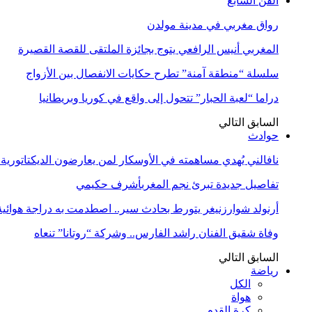
الفن السابع
رواق مغربي في مدينة مولدن
المغربي أنيس الرافعي يتوج بجائزة الملتقى للقصة القصيرة
سلسلة “منطقة آمنة” تطرح حكايات الانفصال بين الأزواج
دراما “لعبة الحبار” تتحول إلى واقع في كوريا وبريطانيا
السابق
التالي
حوادث
نافالني يُهدي مساهمته في الأوسكار لمن يعارضون الديكتاتورية
تفاصيل جديدة تبرئ نجم المغربأشرف حكيمي
أرنولد شوارزنيغر يتورط بحادث سير.. اصطدمت به دراجة هوائية
وفاة شقيق الفنان راشد الفارس.. وشركة “روتانا” تنعاه
السابق
التالي
رياضة
الكل
هواة
كرة القدم