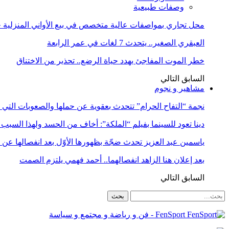
وصفات طبيعية
محل تجاري بمواصفات عالية متخصص في بيع الأواني المنزلية حا
العبقري الصغير.. يتحدث 7 لغات في عمر الرابعة
خطر الموت المفاجئ يهدد حياة الرضع.. تحذير من الاختناق
السابق
التالي
مشاهير و نجوم
نجمة “التفاح الحرام” تتحدث بعقوية عن حملها والصعوبات التي 
دينا تعود للسينما بفيلم “الملكة”: أخاف من الحسد ولهذا السبب 
ياسمين عبد العزيز تحدث ضجّة بظهورها الأوّل بعد انفصالها عن
بعد إعلان هنا الزاهد انفصالهما.. أحمد فهمي يلتزم الصمت
السابق
التالي
FenSport - فن و رياضة و مجتمع و سياسة