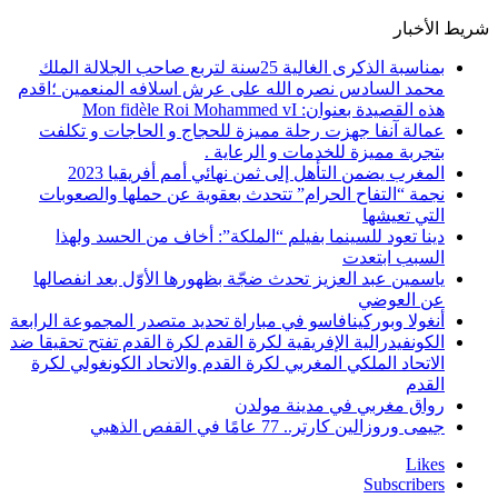
شريط الأخبار
بمناسبة الذكرى الغالية 25سنة لتربع صاحب الجلالة الملك
محمد السادس نصره الله على عرش اسلافه المنعمين ؛اقدم
هذه القصيدة بعنوان: Mon fidèle Roi Mohammed vI
عمالة آنفا جهزت رحلة مميزة للحجاج و الحاجات و تكلفت
بتجربة مميزة للخدمات و الرعاية .
المغرب يضمن التأهل إلى ثمن نهائي أمم أفريقيا 2023
نجمة “التفاح الحرام” تتحدث بعقوية عن حملها والصعوبات
التي تعيشها
دينا تعود للسينما بفيلم “الملكة”: أخاف من الحسد ولهذا
السبب ابتعدت
ياسمين عبد العزيز تحدث ضجّة بظهورها الأوّل بعد انفصالها
عن العوضي
أنغولا وبوركينافاسو في مباراة تحديد متصدر المجموعة الرابعة
الكونفيدرالية الإفريقية لكرة القدم لكرة القدم تفتح تحقيقا ضد
الاتحاد الملكي المغربي لكرة القدم والاتحاد الكونغولي لكرة
القدم
رواق مغربي في مدينة مولدن
جيمى وروزالين كارتر.. 77 عامًا في القفص الذهبي
Likes
Subscribers