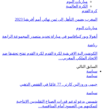
مباريات اليوم
الكرة العالمية
كرة القدم
المغرب يضمن التأهل إلى ثمن نهائي أمم أفريقيا 2023
مباريات اليوم
أنغولا وبوركينافاسو في مباراة تحديد متصدر المجموعة الرابعة
رياضة
الكونفيدرالية الإفريقية لكرة القدم لكرة القدم تفتح تحقيقا ضد
الاتحاد الملكي المغربي…
السابق
التالي
سياسة
سياسة
جيمى وروزالين كارتر.. 77 عامًا في القفص الذهبي
سياسة
شميس يدعو لدعم قدرات الصناع التقليديين الإنتاجية
لتمكنيهم من الصمود أمام المنافسة…