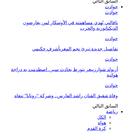
السابق
التالي
حوادث
حوادث
نافالني يُهدي مساهمته في الأوسكار لمن يعارضون
الديكتاتورية والحرب
حوادث
تفاصيل جديدة تبرئ نجم المغربأشرف حكيمي
حوادث
أرنولد شوارزنيغر يتورط بحادث سير.. اصطدمت به دراجة
هوائية
حوادث
وفاة شقيق الفنان راشد الفارس.. وشركة “روتانا” تنعاه
السابق
التالي
رياضة
الكل
هواة
كرة القدم