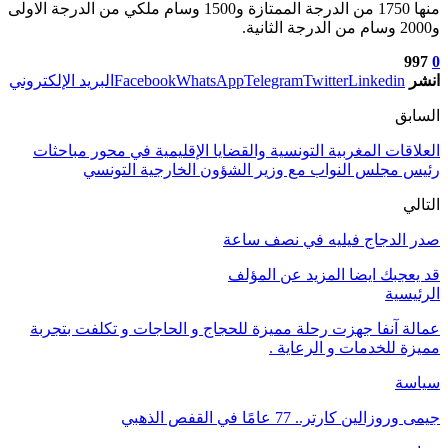
منها 1750 من الدرجة الممتازة و1500 وسام ملكي من الدرجة الاولى
و2000 وسام من الدرجة الثانية.
997
0
انشر
Linkedin
Twitter
Telegram
WhatsApp
Facebook
البريد الإلكتروني
السابق
العلاقات المغربية التونسية والقضايا الإقليمية في محور مباحثات
رئيس مجلس النواب مع وزير الشؤون الخارجية التونسي
التالي
صدر الدجاج فيليه في نصف ساعة
قد يعجبك ايضا
المزيد عن المؤلف
الرئيسية
عمالة آنفا جهزت رحلة مميزة للحجاج و الحاجات و تكلفت بتجربة
مميزة للخدمات و الرعاية .
سياسة
جيمى وروزالين كارتر.. 77 عامًا في القفص الذهبي