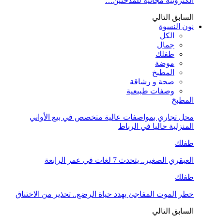
الكترونية مجانية للمدخنين…
السابق
التالي
نون النسوة
الكل
جمال
طفلك
موضة
المطبخ
صحة و رشاقة
وصفات طبيعية
المطبخ
محل تجاري بمواصفات عالية متخصص في بيع الأواني
المنزلية حاليا في الرباط
طفلك
العبقري الصغير.. يتحدث 7 لغات في عمر الرابعة
طفلك
خطر الموت المفاجئ يهدد حياة الرضع.. تحذير من الاختناق
السابق
التالي