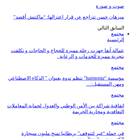
صوت و صورة
ميرهان حسن تتراجع عن قرار اعتزالها: “ماكنتش أقصد”
السابق
التالي
مجتمع
الرئيسية
عمالة آنفا جهزت رحلة مميزة للحجاج و الحاجات و تكلفت
بتجربة مميزة للخدمات و الرعاية .
مجتمع
مؤسسة “harmonia” تنظم ندوة بعنوان ” الذكاء الاصطناعي
ومهن المستقبل:…
مجتمع
اتفاقية شراكة بين الأمن الوطني والعدول لحماية المعاملات
التعاقدية ومحاربة الجريمة
مجتمع
في حملة “غير لتتوقف” بريطانيا تمنح مليون سيجارة