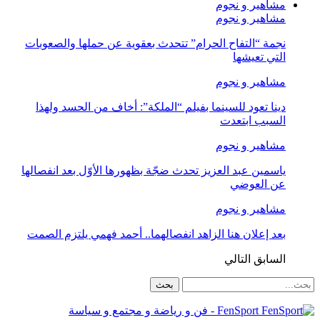
مشاهير و نجوم
مشاهير و نجوم
نجمة “التفاح الحرام” تتحدث بعقوية عن حملها والصعوبات
التي تعيشها
مشاهير و نجوم
دينا تعود للسينما بفيلم “الملكة”: أخاف من الحسد ولهذا
السبب ابتعدت
مشاهير و نجوم
ياسمين عبد العزيز تحدث ضجّة بظهورها الأوّل بعد انفصالها
عن العوضي
مشاهير و نجوم
بعد إعلان هنا الزاهد انفصالهما.. أحمد فهمي يلتزم الصمت
السابق
التالي
FenSport - فن و رياضة و مجتمع و سياسة