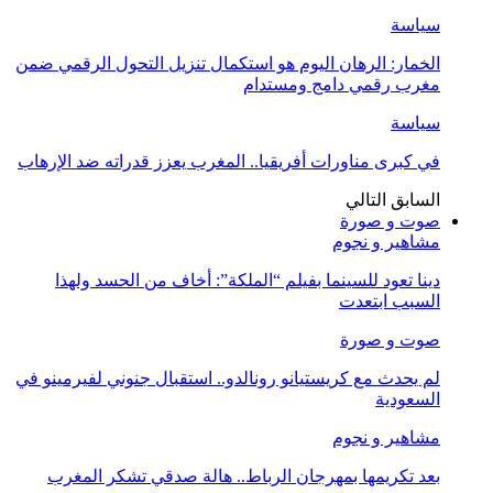
سياسة
الخمار: الرهان اليوم هو استكمال تنزيل التحول الرقمي ضمن
مغرب رقمي دامج ومستدام
سياسة
في كبرى مناورات أفريقيا.. المغرب يعزز قدراته ضد الإرهاب
السابق
التالي
صوت و صورة
مشاهير و نجوم
دينا تعود للسينما بفيلم “الملكة”: أخاف من الحسد ولهذا
السبب ابتعدت
صوت و صورة
لم يحدث مع كريستيانو رونالدو.. استقبال جنوني لفيرمينو في
السعودية
مشاهير و نجوم
بعد تكريمها بمهرجان الرباط.. هالة صدقي تشكر المغرب