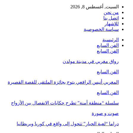
السبت, أغسطس 8, 2026
من نحن
اتصل بنا
للإشهار
سياسة الخصوصية
الرئيسية
الفن السابع
الفن السابع
رواق مغربي في مدينة مولدن
الفن السابع
المغربي أنيس الرافعي يتوج بجائزة الملتقى للقصة القصيرة
الفن السابع
سلسلة “منطقة آمنة” تطرح حكايات الانفصال بين الأزواج
صوت و صورة
دراما “لعبة الحبار” تتحول إلى واقع في كوريا وبريطانيا