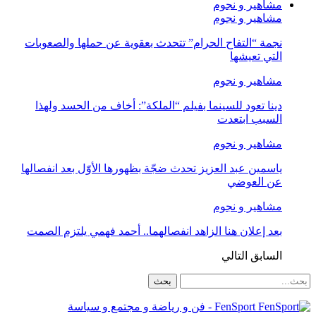
مشاهير و نجوم
مشاهير و نجوم
نجمة “التفاح الحرام” تتحدث بعقوية عن حملها والصعوبات
التي تعيشها
مشاهير و نجوم
دينا تعود للسينما بفيلم “الملكة”: أخاف من الحسد ولهذا
السبب ابتعدت
مشاهير و نجوم
ياسمين عبد العزيز تحدث ضجّة بظهورها الأوّل بعد انفصالها
عن العوضي
مشاهير و نجوم
بعد إعلان هنا الزاهد انفصالهما.. أحمد فهمي يلتزم الصمت
السابق
التالي
FenSport - فن و رياضة و مجتمع و سياسة