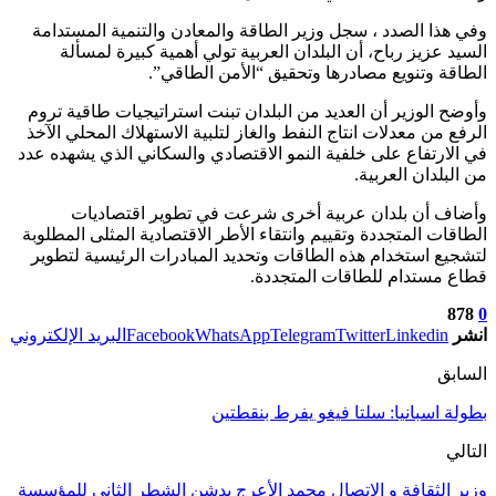
وفي هذا الصدد ، سجل وزير الطاقة والمعادن والتنمية المستدامة
السيد عزيز رباح، أن البلدان العربية تولي أهمية كبيرة لمسألة
الطاقة وتنويع مصادرها وتحقيق “الأمن الطاقي”.
وأوضح الوزير أن العديد من البلدان تبنت استراتيجيات طاقية تروم
الرفع من معدلات انتاج النفط والغاز لتلبية الاستهلاك المحلي الآخذ
في الارتفاع على خلفية النمو الاقتصادي والسكاني الذي يشهده عدد
من البلدان العربية.
وأضاف أن بلدان عربية أخرى شرعت في تطوير اقتصاديات
الطاقات المتجددة وتقييم وانتقاء الأطر الاقتصادية المثلى المطلوبة
لتشجيع استخدام هذه الطاقات وتحديد المبادرات الرئيسية لتطوير
قطاع مستدام للطاقات المتجددة.
878
0
انشر
Linkedin
Twitter
Telegram
WhatsApp
Facebook
البريد الإلكتروني
السابق
بطولة اسبانيا: سلتا فيغو يفرط بنقطتين
التالي
وزير الثقافة و الاتصال محمد الأعرج يدشن الشطر الثاني للمؤسسة