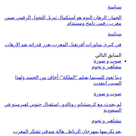
سياسة
الخمار: الرهان اليوم هو استكمال تنزيل التحول الرقمي ضمن
مغرب رقمي دامج ومستدام
سياسة
في كبرى مناورات أفريقيا.. المغرب يعزز قدراته ضد الإرهاب
السابق
التالي
صوت و صورة
مشاهير و نجوم
دينا تعود للسينما بفيلم “الملكة”: أخاف من الحسد ولهذا
السبب ابتعدت
صوت و صورة
لم يحدث مع كريستيانو رونالدو.. استقبال جنوني لفيرمينو في
السعودية
مشاهير و نجوم
بعد تكريمها بمهرجان الرباط.. هالة صدقي تشكر المغرب