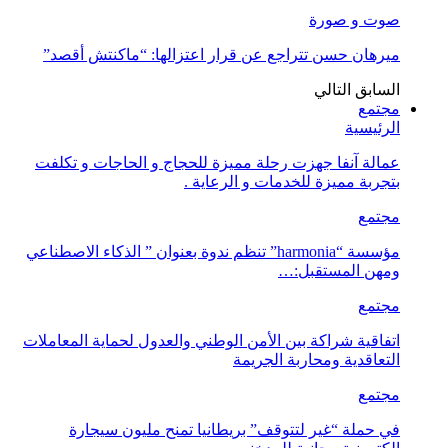
صوت و صورة
ميرهان حسن تتراجع عن قرار اعتزالها: “ماكنتش أقصد”
السابق
التالي
مجتمع
الرئيسية
عمالة آنفا جهزت رحلة مميزة للحجاج و الحاجات و تكلفت
بتجربة مميزة للخدمات و الرعاية .
مجتمع
مؤسسة “harmonia” تنظم ندوة بعنوان ” الذكاء الاصطناعي
ومهن المستقبل:…
مجتمع
اتفاقية شراكة بين الأمن الوطني والعدول لحماية المعاملات
التعاقدية ومحاربة الجريمة
مجتمع
في حملة “غير لتتوقف” بريطانيا تمنح مليون سيجارة