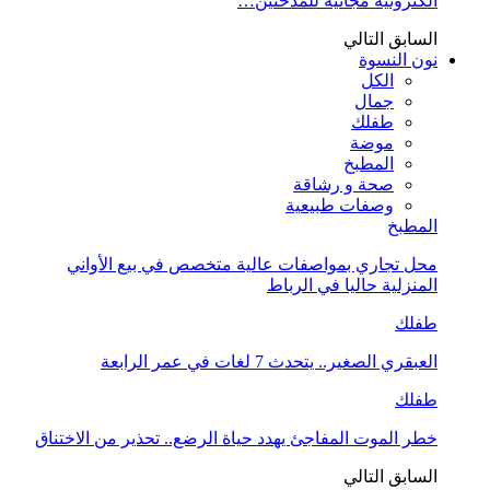
الكترونية مجانية للمدخنين…
السابق
التالي
نون النسوة
الكل
جمال
طفلك
موضة
المطبخ
صحة و رشاقة
وصفات طبيعية
المطبخ
محل تجاري بمواصفات عالية متخصص في بيع الأواني
المنزلية حاليا في الرباط
طفلك
العبقري الصغير.. يتحدث 7 لغات في عمر الرابعة
طفلك
خطر الموت المفاجئ يهدد حياة الرضع.. تحذير من الاختناق
السابق
التالي