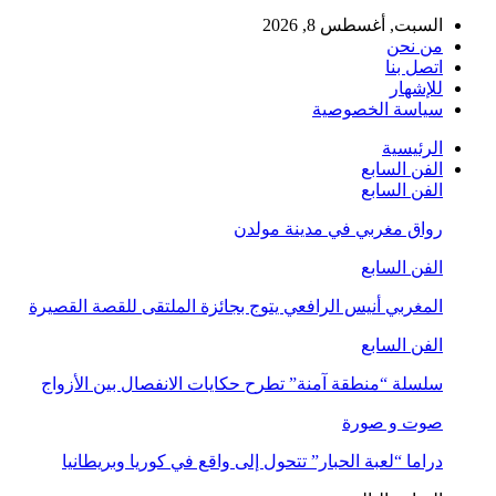
السبت, أغسطس 8, 2026
من نحن
اتصل بنا
للإشهار
سياسة الخصوصية
الرئيسية
الفن السابع
الفن السابع
رواق مغربي في مدينة مولدن
الفن السابع
المغربي أنيس الرافعي يتوج بجائزة الملتقى للقصة القصيرة
الفن السابع
سلسلة “منطقة آمنة” تطرح حكايات الانفصال بين الأزواج
صوت و صورة
دراما “لعبة الحبار” تتحول إلى واقع في كوريا وبريطانيا