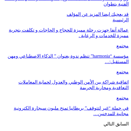
الفنية بتطوان
قد يعجبك ايضا
المزيد عن المؤلف
الرئيسية
عمالة آنفا جهزت رحلة مميزة للحجاج و الحاجات و تكلفت بتجربة
مميزة للخدمات و الرعاية .
مجتمع
مؤسسة “harmonia” تنظم ندوة بعنوان ” الذكاء الاصطناعي ومهن
المستقبل:…
مجتمع
اتفاقية شراكة بين الأمن الوطني والعدول لحماية المعاملات
التعاقدية ومحاربة الجريمة
مجتمع
في حملة “غير لتتوقف” بريطانيا تمنح مليون سيجارة الكترونية
مجانية للمدخنين…
السابق
التالي