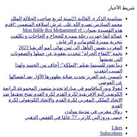
شريط الأخبار
بمناسبة الذكرى الغالية 25سنة لتربع صاحب الجلالة الملك
محمد السادس نصره الله على عرش اسلافه المنعمين ؛اقدم
هذه القصيدة بعنوان: Mon fidèle Roi Mohammed vI
عمالة آنفا جهزت رحلة مميزة للحجاج و الحاجات و تكلفت
بتجربة مميزة للخدمات و الرعاية .
المغرب يضمن التأهل إلى ثمن نهائي أمم أفريقيا 2023
نجمة “التفاح الحرام” تتحدث بعقوية عن حملها والصعوبات
التي تعيشها
دينا تعود للسينما بفيلم “الملكة”: أخاف من الحسد ولهذا
السبب ابتعدت
ياسمين عبد العزيز تحدث ضجّة بظهورها الأوّل بعد انفصالها
عن العوضي
أنغولا وبوركينافاسو في مباراة تحديد متصدر المجموعة الرابعة
الكونفيدرالية الإفريقية لكرة القدم لكرة القدم تفتح تحقيقا ضد
الاتحاد الملكي المغربي لكرة القدم والاتحاد الكونغولي لكرة
القدم
رواق مغربي في مدينة مولدن
جيمى وروزالين كارتر.. 77 عامًا في القفص الذهبي
Likes
Subscribers