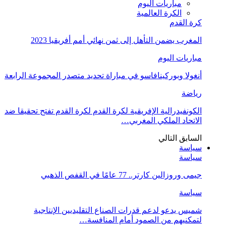
مباريات اليوم
الكرة العالمية
كرة القدم
المغرب يضمن التأهل إلى ثمن نهائي أمم أفريقيا 2023
مباريات اليوم
أنغولا وبوركينافاسو في مباراة تحديد متصدر المجموعة الرابعة
رياضة
الكونفيدرالية الإفريقية لكرة القدم لكرة القدم تفتح تحقيقا ضد
الاتحاد الملكي المغربي…
السابق
التالي
سياسة
سياسة
جيمى وروزالين كارتر.. 77 عامًا في القفص الذهبي
سياسة
شميس يدعو لدعم قدرات الصناع التقليديين الإنتاجية
لتمكنيهم من الصمود أمام المنافسة…