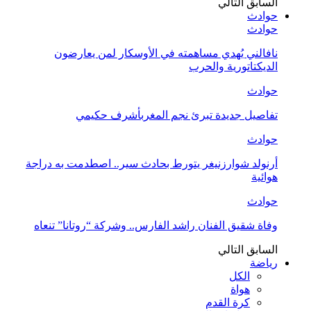
السابق
التالي
حوادث
حوادث
نافالني يُهدي مساهمته في الأوسكار لمن يعارضون
الديكتاتورية والحرب
حوادث
تفاصيل جديدة تبرئ نجم المغربأشرف حكيمي
حوادث
أرنولد شوارزنيغر يتورط بحادث سير.. اصطدمت به دراجة
هوائية
حوادث
وفاة شقيق الفنان راشد الفارس.. وشركة “روتانا” تنعاه
السابق
التالي
رياضة
الكل
هواة
كرة القدم