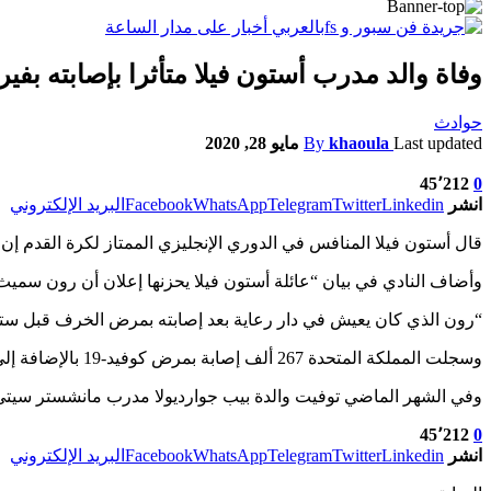
وفاة والد مدرب أستون فيلا متأثرا بإصابته بفي
حوادث
Last updated
khaoula
By
مايو 28, 2020
45٬212
0
انشر
Linkedin
Twitter
Telegram
WhatsApp
Facebook
البريد الإلكتروني
قال أستون فيلا المنافس في الدوري الإنجليزي الممتاز لكرة القدم إن
وأضاف النادي في بيان “عائلة أستون فيلا يحزنها إعلان أن رون سميث… توف
“رون الذي كان يعيش في دار رعاية بعد إصابته بمرض الخرف قبل ستة
وسجلت المملكة المتحدة 267 ألف إصابة بمرض كوفيد-19 بالإضافة إلى وفاة 37460 شخصا.
وفي الشهر الماضي توفيت والدة بيب جوارديولا مدرب مانشستر سيتي عن عمر 82 عاما في برشلونة بعد إصابتها
45٬212
0
انشر
Linkedin
Twitter
Telegram
WhatsApp
Facebook
البريد الإلكتروني