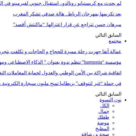
لم يحدث مع كريستيانو رونالدو.. استقبال جنوني لفيرمينو في ا
بعد تكريمها بمهرجان الرباط.. هالة صدقي تشكر المغرب
ميرهان حسن تتراجع عن قرار اعتزالها: “ماكنتش أقصد”
السابق
التالي
مجتمع
عمالة آنفا جهزت رحلة مميزة للحجاج و الحاجات و تكلفت بتجربة
مؤسسة “harmonia” تنظم ندوة بعنوان ” الذكاء الاصطناعي ومهن المستقبل:…
اتفاقية شراكة بين الأمن الوطني والعدول لحماية المعاملات التع
في حملة “غير لتتوقف” بريطانيا تمنح مليون سيجارة الكترونية 
السابق
التالي
نون النسوة
الكل
جمال
طفلك
موضة
المطبخ
صحة و رشاقة