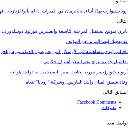
السابق
رود ستيوارت يهدّد أبناءه بالحرمان من الميراث إذا لم يأتوا لزيارته…فهل
التالي
بايرن ميونيخ يستقبل المرحلة التاسعة والعشرين فورتونا دوسلدورف ال
قد يعجبك ايضا
المزيد عن المؤلف
نافالني يُهدي مساهمته في الأوسكار لمن يعارضون الديكتاتورية والح
تفاصيل جديدة تبرئ نجم المغربأشرف حكيمي
أرنولد شوارزنيغر يتورط بحادث سير.. اصطدمت به دراجة هوائية
وفاة شقيق الفنان راشد الفارس.. وشركة “روتانا” تنعاه
السابق
التالي
Facebook Comments
تعليقات
تواصل معنا