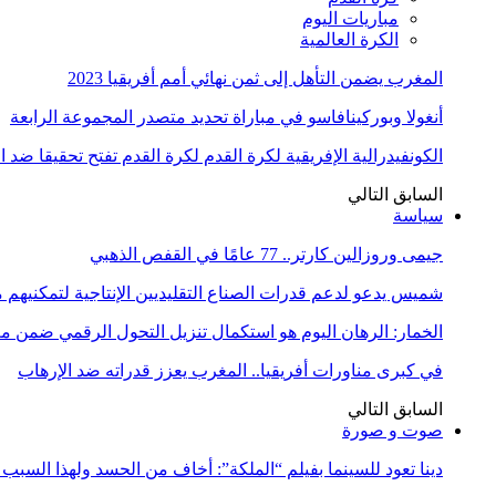
مباريات اليوم
الكرة العالمية
المغرب يضمن التأهل إلى ثمن نهائي أمم أفريقيا 2023
أنغولا وبوركينافاسو في مباراة تحديد متصدر المجموعة الرابعة
الكونفيدرالية الإفريقية لكرة القدم لكرة القدم تفتح تحقيقا ضد 
السابق
التالي
سياسة
جيمى وروزالين كارتر.. 77 عامًا في القفص الذهبي
شميس يدعو لدعم قدرات الصناع التقليديين الإنتاجية لتمكنيهم
الخمار: الرهان اليوم هو استكمال تنزيل التحول الرقمي ضمن
في كبرى مناورات أفريقيا.. المغرب يعزز قدراته ضد الإرهاب
السابق
التالي
صوت و صورة
دينا تعود للسينما بفيلم “الملكة”: أخاف من الحسد ولهذا السبب 