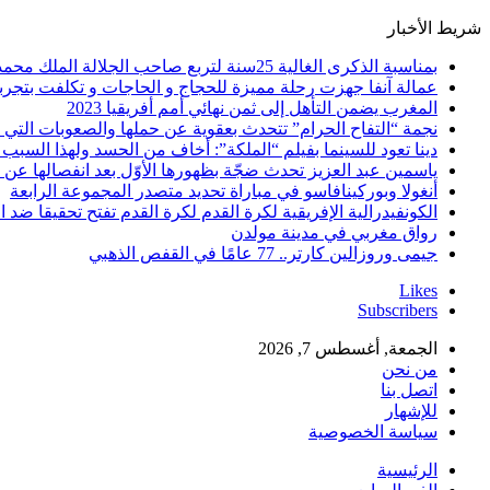
شريط الأخبار
بمناسبة الذكرى الغالية 25سنة لتربع صاحب الجلالة الملك محمد السادس نصره الله على عرش اسلافه المنعمين ؛اقدم هذه القصيدة بعنوان: Mon fidèle Roi Mohammed vI
عمالة آنفا جهزت رحلة مميزة للحجاج و الحاجات و تكلفت بتجربة
المغرب يضمن التأهل إلى ثمن نهائي أمم أفريقيا 2023
نجمة “التفاح الحرام” تتحدث بعقوية عن حملها والصعوبات التي 
دينا تعود للسينما بفيلم “الملكة”: أخاف من الحسد ولهذا السبب 
ياسمين عبد العزيز تحدث ضجّة بظهورها الأوّل بعد انفصالها عن
أنغولا وبوركينافاسو في مباراة تحديد متصدر المجموعة الرابعة
الكونفيدرالية الإفريقية لكرة القدم لكرة القدم تفتح تحقيقا ضد ا
رواق مغربي في مدينة مولدن
جيمى وروزالين كارتر.. 77 عامًا في القفص الذهبي
Likes
Subscribers
الجمعة, أغسطس 7, 2026
من نحن
اتصل بنا
للإشهار
سياسة الخصوصية
الرئيسية