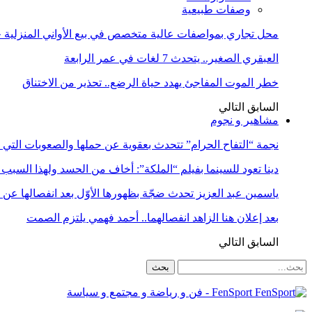
وصفات طبيعية
محل تجاري بمواصفات عالية متخصص في بيع الأواني المنزلية حا
العبقري الصغير.. يتحدث 7 لغات في عمر الرابعة
خطر الموت المفاجئ يهدد حياة الرضع.. تحذير من الاختناق
السابق
التالي
مشاهير و نجوم
نجمة “التفاح الحرام” تتحدث بعقوية عن حملها والصعوبات التي 
دينا تعود للسينما بفيلم “الملكة”: أخاف من الحسد ولهذا السبب 
ياسمين عبد العزيز تحدث ضجّة بظهورها الأوّل بعد انفصالها عن
بعد إعلان هنا الزاهد انفصالهما.. أحمد فهمي يلتزم الصمت
السابق
التالي
FenSport - فن و رياضة و مجتمع و سياسة