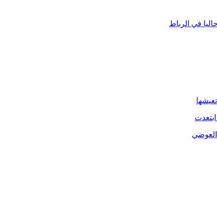
ليا في الرباط
تعيشها
ابتعدت
 العوضي