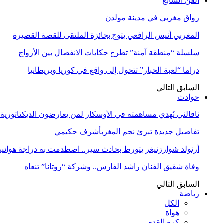
الفن السابع
رواق مغربي في مدينة مولدن
المغربي أنيس الرافعي يتوج بجائزة الملتقى للقصة القصيرة
سلسلة “منطقة آمنة” تطرح حكايات الانفصال بين الأزواج
دراما “لعبة الحبار” تتحول إلى واقع في كوريا وبريطانيا
السابق
التالي
حوادث
نافالني يُهدي مساهمته في الأوسكار لمن يعارضون الديكتاتورية
تفاصيل جديدة تبرئ نجم المغربأشرف حكيمي
أرنولد شوارزنيغر يتورط بحادث سير.. اصطدمت به دراجة هوائية
وفاة شقيق الفنان راشد الفارس.. وشركة “روتانا” تنعاه
السابق
التالي
رياضة
الكل
هواة
كرة القدم