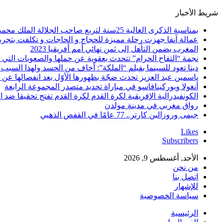
شريط الأخبار
بمناسبة الذكرى الغالية 25سنة لتربع صاحب الجلالة الملك محمد السادس نصره الله على عرش اسلافه المنعمين ؛اقدم هذه القصيدة بعنوان: Mon fidèle Roi Mohammed vI
عمالة آنفا جهزت رحلة مميزة للحجاج و الحاجات و تكلفت بتجربة
المغرب يضمن التأهل إلى ثمن نهائي أمم أفريقيا 2023
نجمة “التفاح الحرام” تتحدث بعقوية عن حملها والصعوبات التي 
دينا تعود للسينما بفيلم “الملكة”: أخاف من الحسد ولهذا السبب 
ياسمين عبد العزيز تحدث ضجّة بظهورها الأوّل بعد انفصالها عن
أنغولا وبوركينافاسو في مباراة تحديد متصدر المجموعة الرابعة
الكونفيدرالية الإفريقية لكرة القدم لكرة القدم تفتح تحقيقا ضد ا
رواق مغربي في مدينة مولدن
جيمى وروزالين كارتر.. 77 عامًا في القفص الذهبي
Likes
Subscribers
الأحد, أغسطس 9, 2026
من نحن
اتصل بنا
للإشهار
سياسة الخصوصية
الرئيسية