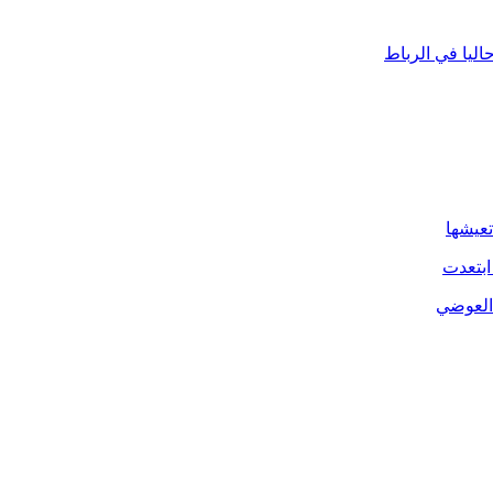
ليا في الرباط
تعيشها
ابتعدت
 العوضي