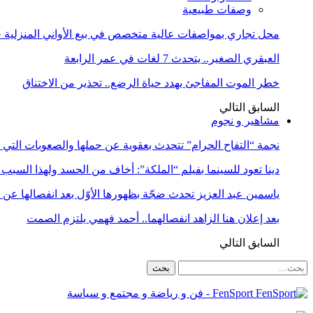
وصفات طبيعية
محل تجاري بمواصفات عالية متخصص في بيع الأواني المنزلية حا
العبقري الصغير.. يتحدث 7 لغات في عمر الرابعة
خطر الموت المفاجئ يهدد حياة الرضع.. تحذير من الاختناق
السابق
التالي
مشاهير و نجوم
نجمة “التفاح الحرام” تتحدث بعقوية عن حملها والصعوبات التي 
دينا تعود للسينما بفيلم “الملكة”: أخاف من الحسد ولهذا السبب 
ياسمين عبد العزيز تحدث ضجّة بظهورها الأوّل بعد انفصالها عن
بعد إعلان هنا الزاهد انفصالهما.. أحمد فهمي يلتزم الصمت
السابق
التالي
FenSport - فن و رياضة و مجتمع و سياسة