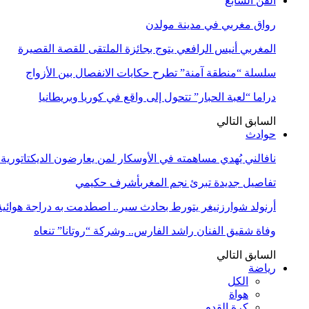
الفن السابع
رواق مغربي في مدينة مولدن
المغربي أنيس الرافعي يتوج بجائزة الملتقى للقصة القصيرة
سلسلة “منطقة آمنة” تطرح حكايات الانفصال بين الأزواج
دراما “لعبة الحبار” تتحول إلى واقع في كوريا وبريطانيا
السابق
التالي
حوادث
نافالني يُهدي مساهمته في الأوسكار لمن يعارضون الديكتاتورية
تفاصيل جديدة تبرئ نجم المغربأشرف حكيمي
أرنولد شوارزنيغر يتورط بحادث سير.. اصطدمت به دراجة هوائية
وفاة شقيق الفنان راشد الفارس.. وشركة “روتانا” تنعاه
السابق
التالي
رياضة
الكل
هواة
كرة القدم