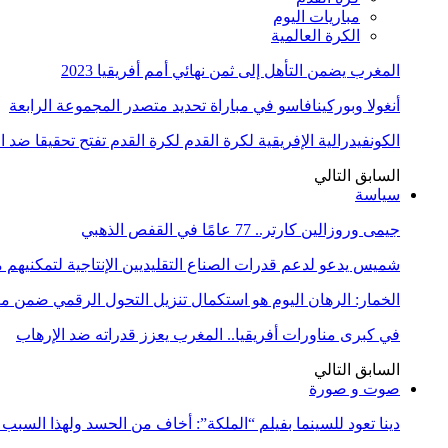
مباريات اليوم
الكرة العالمية
المغرب يضمن التأهل إلى ثمن نهائي أمم أفريقيا 2023
أنغولا وبوركينافاسو في مباراة تحديد متصدر المجموعة الرابعة
الكونفيدرالية الإفريقية لكرة القدم لكرة القدم تفتح تحقيقا ضد 
السابق
التالي
سياسة
جيمى وروزالين كارتر.. 77 عامًا في القفص الذهبي
شميس يدعو لدعم قدرات الصناع التقليديين الإنتاجية لتمكنيهم
الخمار: الرهان اليوم هو استكمال تنزيل التحول الرقمي ضمن
في كبرى مناورات أفريقيا.. المغرب يعزز قدراته ضد الإرهاب
السابق
التالي
صوت و صورة
دينا تعود للسينما بفيلم “الملكة”: أخاف من الحسد ولهذا السبب 