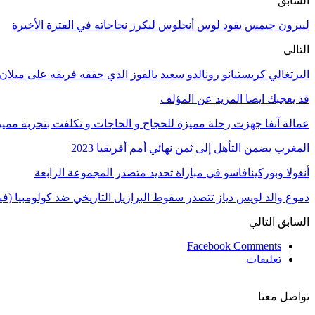
السابق
ليبرون جيمس يقود لوس أنجلوس ليكرز نجاحاته في الفترة الأخيرة
التالي
البرتغالي كريستيانو رونالدو سعيد بالفوز الذي حققه فريقه على ميلان
قد يعجبك ايضا
المزيد عن المؤلف
عمالة آنفا جهزت رحلة مميزة للحجاج و الحاجات و تكلفت بتجربة مميزة
المغرب يضمن التأهل إلى ثمن نهائي أمم أفريقيا 2023
أنغولا وبوركينافاسو في مباراة تحديد متصدر المجموعة الرابعة
دموع والد لويس دياز تتصدر سقوط البرازيل التاريخي ضد كولومبيا (فيد
السابق
التالي
Facebook Comments
تعليقات
تواصل معنا