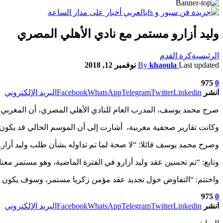
وليد أزارو مستمر مع نادي الأهلي المصري
الرئيسية
كرة القدم
Last updated
khaoula
By
نوفمبر 12, 2018
975
0
انشر
Linkedin
Twitter
Telegram
WhatsApp
Facebook
البريد الإلكتروني
صرح محمد يوسف، المدرب العام للنادي الأهلي المصري، أن المغربي ول
وكانت تقارير صحفية مغربية، أشارت إلى أن الموسم الحالي قد يكون ا
وصرح محمد يوسف قائلا: “لا صحة لما تم تداوله بشأن طلب وليد أزارو ا
وتابع: “تم تحسين عقد وليد أزارو في الفترة الماضية، وهو مستمر معن
واختتم: “التفاوض حول تجديد عقد مؤمن زكريا مستمر، وسوف يكون ه
975
0
انشر
Linkedin
Twitter
Telegram
WhatsApp
Facebook
البريد الإلكتروني