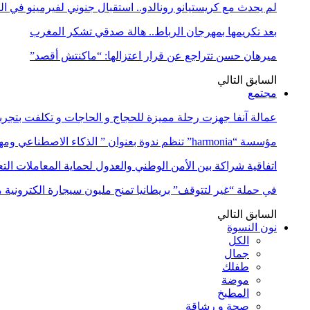
لم يحدث مع كريستيانو رونالدو.. استقبال جنوني لفيرمينو في ا
بعد تكريمها بمهرجان الرباط.. هالة صدقي تشكر المغرب
ميرهان حسن تتراجع عن قرار اعتزالها: “ماكنتش أقصد”
السابق
التالي
مجتمع
عمالة آنفا جهزت رحلة مميزة للحجاج و الحاجات و تكلفت بتجربة
مؤسسة “harmonia” تنظم ندوة بعنوان ” الذكاء الاصطناعي ومهن المستقبل:…
اتفاقية شراكة بين الأمن الوطني والعدول لحماية المعاملات التع
في حملة “غير لتتوقف” بريطانيا تمنح مليون سيجارة الكترونية 
السابق
التالي
نون النسوة
الكل
جمال
طفلك
موضة
المطبخ
صحة و رشاقة