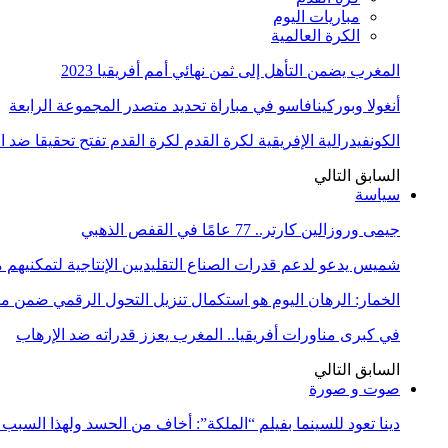
مباريات اليوم
الكرة العالمية
المغرب يضمن التأهل إلى ثمن نهائي أمم أفريقيا 2023
أنغولا وبوركينافاسو في مباراة تحديد متصدر المجموعة الرابعة
الكونفيدرالية الإفريقية لكرة القدم لكرة القدم تفتح تحقيقا ضد 
السابق
التالي
سياسة
جيمى وروزالين كارتر.. 77 عامًا في القفص الذهبي
شميس يدعو لدعم قدرات الصناع التقليديين الإنتاجية لتمكنيهم
الخمار: الرهان اليوم هو استكمال تنزيل التحول الرقمي ضمن
في كبرى مناورات أفريقيا.. المغرب يعزز قدراته ضد الإرهاب
السابق
التالي
صوت و صورة
دينا تعود للسينما بفيلم “الملكة”: أخاف من الحسد ولهذا السبب 