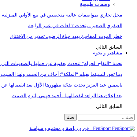
وصفات طبيعية
محل تجاري بمواصفات عالية متخصص في بيع الأواني المنزلية حا
العبقري الصغير.. يتحدث 7 لغات في عمر الرابعة
خطر الموت المفاجئ يهدد حياة الرضع.. تحذير من الاختناق
السابق
التالي
مشاهير و نجوم
نجمة “التفاح الحرام” تتحدث بعقوية عن حملها والصعوبات التي 
دينا تعود للسينما بفيلم “الملكة”: أخاف من الحسد ولهذا السبب 
ياسمين عبد العزيز تحدث ضجّة بظهورها الأوّل بعد انفصالها عن
بعد إعلان هنا الزاهد انفصالهما.. أحمد فهمي يلتزم الصمت
السابق
التالي
FenSport - فن و رياضة و مجتمع و سياسة