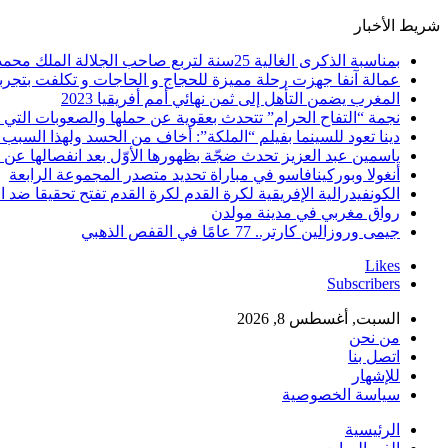
شريط الأخبار
بمناسبة الذكرى الغالية 25سنة لتربع صاحب الجلالة الملك محمد السادس نصره الله على عرش اسلافه المنعمين ؛اقدم هذه القصيدة بعنوان: Mon fidèle Roi Mohammed vI
عمالة آنفا جهزت رحلة مميزة للحجاج و الحاجات و تكلفت بتجربة
المغرب يضمن التأهل إلى ثمن نهائي أمم أفريقيا 2023
نجمة “التفاح الحرام” تتحدث بعقوية عن حملها والصعوبات التي 
دينا تعود للسينما بفيلم “الملكة”: أخاف من الحسد ولهذا السبب 
ياسمين عبد العزيز تحدث ضجّة بظهورها الأوّل بعد انفصالها عن
أنغولا وبوركينافاسو في مباراة تحديد متصدر المجموعة الرابعة
الكونفيدرالية الإفريقية لكرة القدم لكرة القدم تفتح تحقيقا ضد ا
رواق مغربي في مدينة مولدن
جيمى وروزالين كارتر.. 77 عامًا في القفص الذهبي
Likes
Subscribers
السبت, أغسطس 8, 2026
من نحن
اتصل بنا
للإشهار
سياسة الخصوصية
الرئيسية