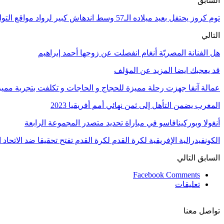
السابق
توم كروز يحتفل بعيد ميلاده الـ57 وسط اندهاش كبير لرواد مواقع التواصل الاجتماعي
التالي
هل الفنانة المصريّة أنغام انفصلت عن زوجها أحمد إبراهيم
قد يعجبك ايضا
المزيد عن المؤلف
عمالة آنفا جهزت رحلة مميزة للحجاج و الحاجات و تكلفت بتجربة مميزة
المغرب يضمن التأهل إلى ثمن نهائي أمم أفريقيا 2023
أنغولا وبوركينافاسو في مباراة تحديد متصدر المجموعة الرابعة
الكونفيدرالية الإفريقية لكرة القدم لكرة القدم تفتح تحقيقا ضد الاتحا
السابق
التالي
Facebook Comments
تعليقات
تواصل معنا