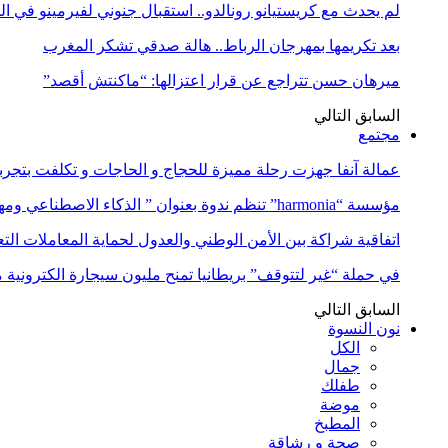
لم يحدث مع كريستيانو رونالدو.. استقبال جنوني لفيرمينو في ا
بعد تكريمها بمهرجان الرباط.. هالة صدقي تشكر المغرب
ميرهان حسن تتراجع عن قرار اعتزالها: “ماكنتش أقصد”
السابق
التالي
مجتمع
عمالة آنفا جهزت رحلة مميزة للحجاج و الحاجات و تكلفت بتجربة
مؤسسة “harmonia” تنظم ندوة بعنوان ” الذكاء الاصطناعي ومهن المستقبل:…
اتفاقية شراكة بين الأمن الوطني والعدول لحماية المعاملات التع
في حملة “غير لتتوقف” بريطانيا تمنح مليون سيجارة الكترونية 
السابق
التالي
نون النسوة
الكل
جمال
طفلك
موضة
المطبخ
صحة و رشاقة