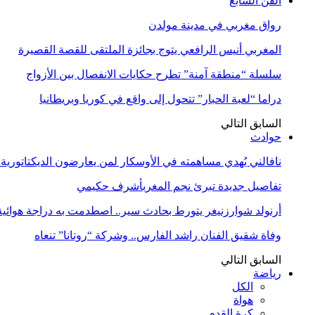
الفن السابع
رواق مغربي في مدينة مولدن
المغربي أنيس الرافعي يتوج بجائزة الملتقى للقصة القصيرة
سلسلة “منطقة آمنة” تطرح حكايات الانفصال بين الأزواج
دراما “لعبة الحبار” تتحول إلى واقع في كوريا وبريطانيا
السابق
التالي
حوادث
نافالني يُهدي مساهمته في الأوسكار لمن يعارضون الديكتاتورية
تفاصيل جديدة تبرئ نجم المغربأشرف حكيمي
أرنولد شوارزنيغر يتورط بحادث سير.. اصطدمت به دراجة هوائية
وفاة شقيق الفنان راشد الفارس.. وشركة “روتانا” تنعاه
السابق
التالي
رياضة
الكل
هواة
كرة القدم