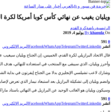
ويليان يغيب عن نهائي كأس كوبا أمريكا لكرة ا
الرئيسية
رياضة
كرة القدم
On
khaoula
By
يوليو 4, 2019
591
0
انشر
Linkedin
Twitter
Telegram
WhatsApp
Facebook
البريد الإلكتروني
قال الاتحاد البرازيلي لكرة القدم، الخميس، إن الجناح ويليان سيغيب 
وأحرز ويليان، الذي سيبقى مع المنتخب في استعداده للنهائي، هدف البرازيل الأخير في الفوز 5-صفر على بيرو في دور المجموعات، كما نفذ ركلة ترجيح ب
وشارك لاعب تشيلسي الإنجليزي بدلا من الجناح إيفرتون في بداية الشوط الثاني في الفوز 2-صفر على الأرجنتين في الدور قبل النهائي وأظهرت ا
وانضم ويليان إلى تشكيلة البرازيل بعد استبعاد نيمار الذي تعرض لإصاب
وسيكون ويليان هو الغائب الوحيد عن البرازيل في النهائي باستاد ماراكانا؛ حيث ستسعى بطلة العالم 5 مرات ل
591
0
انشر
Linkedin
Twitter
Telegram
WhatsApp
Facebook
البريد الإلكتروني