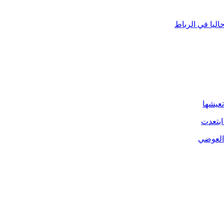
ليا في الرباط
تعيشها
ابتعدت
 العوضي