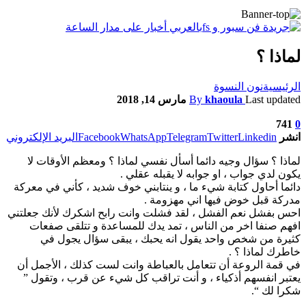
لماذا ؟
الرئيسية
نون النسوة
Last updated
khaoula
By
مارس 14, 2018
741
0
انشر
Linkedin
Twitter
Telegram
WhatsApp
Facebook
البريد الإلكتروني
لماذا ؟ سؤال وجيه دائما أسأل نفسي لماذا ؟ ومعظم الأوقات لا
يكون لدي جواب ، او جوابه لا يقبله عقلي .
دائما أحاول كتابة شيء ما ، و ينتابني خوف شديد ، كأني في معركة
مدركة قبل خوض فيها اني مهزومة .
احس بفشل نعم الفشل ، لقد فشلت وانت رابح اشكرك لأنك جعلتني
افهم صنفا اخر من الناس ، تمد يدك للمساعدة و تتلقى صفعات
كثيرة من شخص واحد يقول انه يحبك ، يبقى سؤال يجول في
خاطرك لماذا ؟ .
في قمة الروعة أن تتعامل بالعباطة وانت لست كذلك ، الأجمل أن
يعتبر انفسهم أذكياء ، و أنت تراقب كل شيء عن قرب ، وتقول ”
شكرا لك “.