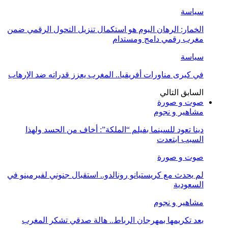
سياسة
الخمار: الرهان اليوم هو استكمال تنزيل التحول الرقمي ضمن
مغرب رقمي دامج ومستدام
سياسة
في كبرى مناورات أفريقيا.. المغرب يعزز قدراته ضد الإرهاب
السابق
التالي
صوت و صورة
مشاهير و نجوم
دينا تعود للسينما بفيلم “الملكة”: أخاف من الحسد ولهذا
السبب ابتعدت
صوت و صورة
لم يحدث مع كريستيانو رونالدو.. استقبال جنوني لفيرمينو في
السعودية
مشاهير و نجوم
بعد تكريمها بمهرجان الرباط.. هالة صدقي تشكر المغرب