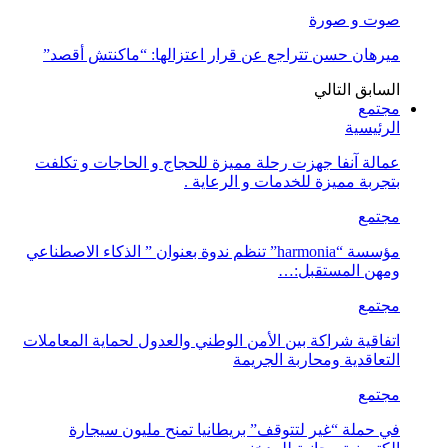
صوت و صورة
ميرهان حسن تتراجع عن قرار اعتزالها: “ماكنتش أقصد”
السابق
التالي
مجتمع
الرئيسية
عمالة آنفا جهزت رحلة مميزة للحجاج و الحاجات و تكلفت
بتجربة مميزة للخدمات و الرعاية .
مجتمع
مؤسسة “harmonia” تنظم ندوة بعنوان ” الذكاء الاصطناعي
ومهن المستقبل:…
مجتمع
اتفاقية شراكة بين الأمن الوطني والعدول لحماية المعاملات
التعاقدية ومحاربة الجريمة
مجتمع
في حملة “غير لتتوقف” بريطانيا تمنح مليون سيجارة