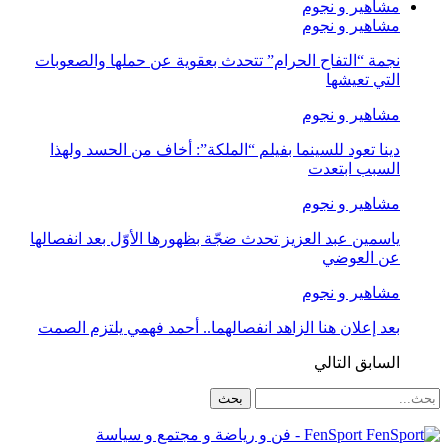
مشاهير و نجوم
مشاهير و نجوم
نجمة “التفاح الحرام” تتحدث بعقوية عن حملها والصعوبات
التي تعيشها
مشاهير و نجوم
دينا تعود للسينما بفيلم “الملكة”: أخاف من الحسد ولهذا
السبب ابتعدت
مشاهير و نجوم
ياسمين عبد العزيز تحدث ضجّة بظهورها الأوّل بعد انفصالها
عن العوضي
مشاهير و نجوم
بعد إعلان هنا الزاهد انفصالهما.. أحمد فهمي يلتزم الصمت
السابق
التالي
FenSport - فن و رياضة و مجتمع و سياسة