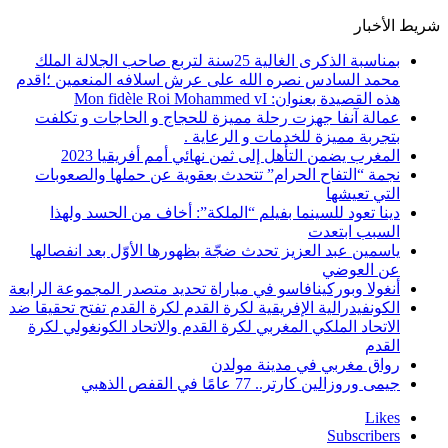
شريط الأخبار
بمناسبة الذكرى الغالية 25سنة لتربع صاحب الجلالة الملك
محمد السادس نصره الله على عرش اسلافه المنعمين ؛اقدم
هذه القصيدة بعنوان: Mon fidèle Roi Mohammed vI
عمالة آنفا جهزت رحلة مميزة للحجاج و الحاجات و تكلفت
بتجربة مميزة للخدمات و الرعاية .
المغرب يضمن التأهل إلى ثمن نهائي أمم أفريقيا 2023
نجمة “التفاح الحرام” تتحدث بعقوية عن حملها والصعوبات
التي تعيشها
دينا تعود للسينما بفيلم “الملكة”: أخاف من الحسد ولهذا
السبب ابتعدت
ياسمين عبد العزيز تحدث ضجّة بظهورها الأوّل بعد انفصالها
عن العوضي
أنغولا وبوركينافاسو في مباراة تحديد متصدر المجموعة الرابعة
الكونفيدرالية الإفريقية لكرة القدم لكرة القدم تفتح تحقيقا ضد
الاتحاد الملكي المغربي لكرة القدم والاتحاد الكونغولي لكرة
القدم
رواق مغربي في مدينة مولدن
جيمى وروزالين كارتر.. 77 عامًا في القفص الذهبي
Likes
Subscribers