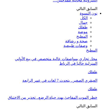
الكترونية مجانية للمدخنين…
السابق
التالي
نون النسوة
الكل
جمال
طفلك
موضة
المطبخ
صحة و رشاقة
وصفات طبيعية
المطبخ
محل تجاري بمواصفات عالية متخصص في بيع الأواني
المنزلية حاليا في الرباط
طفلك
العبقري الصغير.. يتحدث 7 لغات في عمر الرابعة
طفلك
خطر الموت المفاجئ يهدد حياة الرضع.. تحذير من الاختناق
السابق
التالي