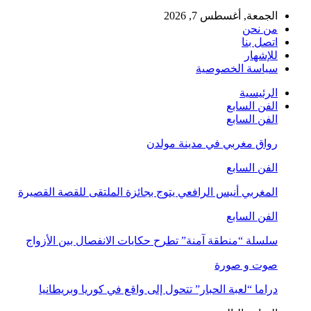
الجمعة, أغسطس 7, 2026
من نحن
اتصل بنا
للإشهار
سياسة الخصوصية
الرئيسية
الفن السابع
الفن السابع
رواق مغربي في مدينة مولدن
الفن السابع
المغربي أنيس الرافعي يتوج بجائزة الملتقى للقصة القصيرة
الفن السابع
سلسلة “منطقة آمنة” تطرح حكايات الانفصال بين الأزواج
صوت و صورة
دراما “لعبة الحبار” تتحول إلى واقع في كوريا وبريطانيا