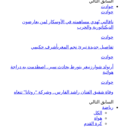
السابق
التالي
حوادث
حوادث
نافالني يُهدي مساهمته في الأوسكار لمن يعارضون
الديكتاتورية والحرب
حوادث
تفاصيل جديدة تبرئ نجم المغربأشرف حكيمي
حوادث
أرنولد شوارزنيغر يتورط بحادث سير.. اصطدمت به دراجة
هوائية
حوادث
وفاة شقيق الفنان راشد الفارس.. وشركة “روتانا” تنعاه
السابق
التالي
رياضة
الكل
هواة
كرة القدم