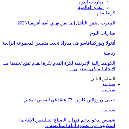
مباريات اليوم
الكرة العالمية
كرة القدم
المغرب يضمن التأهل إلى ثمن نهائي أمم أفريقيا 2023
مباريات اليوم
أنغولا وبوركينافاسو في مباراة تحديد متصدر المجموعة الرابعة
رياضة
الكونفيدرالية الإفريقية لكرة القدم لكرة القدم تفتح تحقيقا ضد
الاتحاد الملكي المغربي…
السابق
التالي
سياسة
سياسة
جيمى وروزالين كارتر.. 77 عامًا في القفص الذهبي
سياسة
شميس يدعو لدعم قدرات الصناع التقليديين الإنتاجية
لتمكنيهم من الصمود أمام المنافسة…